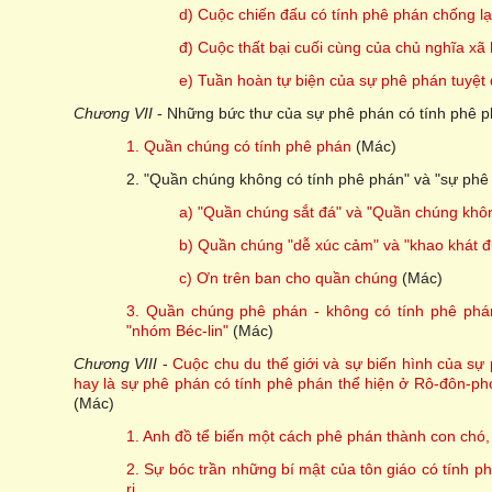
d) Cuộc chiến đấu có tính phê phán chống lạ
đ) Cuộc thất bại cuối cùng của chủ nghĩa xã 
e) Tuần hoàn tự biện của sự phê phán tuyệt đố
Chương VII
- Những bức thư của sự phê phán có tính phê 
1. Quần chúng có tính phê phán
(Mác)
2. "Quần chúng không có tính phê phán" và "sự phê
a) "Quần chúng sắt đá" và "Quần chúng khô
b) Quần chúng "dễ xúc cảm" và "khao khát đ
c) Ơn trên ban cho quần chúng
(Mác)
3. Quần chúng phê phán - không có tính phê phán
"nhóm Béc-lin"
(Mác)
Chương VIII
-
Cuộc chu du thế giới và sự biến hình của sự
hay là sự phê phán có tính phê phán thể hiện ở Rô-đôn-ph
(Mác)
1. Anh đồ tể biến một cách phê phán thành con chó,
2. Sự bóc trần những bí mật của tôn giáo có tính p
ri