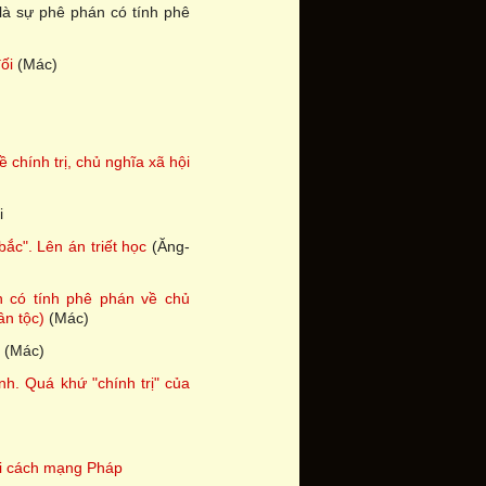
là sự phê phán có tính phê
ối
(Mác)
ề chính trị, chủ nghĩa xã hội
i
bắc". Lên án triết học
(Ăng-
n có tính phê phán về chủ
ân tộc)
(Mác)
i (Mác)
nh. Quá khứ "chính trị" của
ại cách mạng Pháp