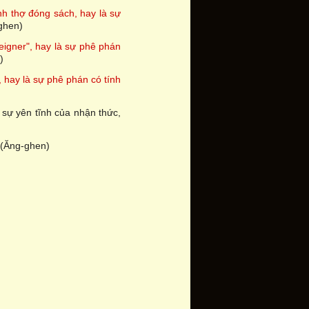
nh thợ đóng sách, hay là sự
ghen)
eigner", hay là sự phê phán
)
, hay là sự phê phán có tính
 sự yên tĩnh của nhận thức,
(Ăng-ghen)