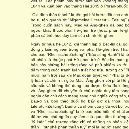
viết ra. Tác phẩm này được viết vào khoảng thán
1844 và xuất bản vào tháng Hai 1845 ở Phran-phuốc 
"Gia đình thần thánh" là tên gọi hài hước đặt cho an
họ tụ tập quanh tờ "Allgemeine Literatur - Zeitung"
Trong cuốn sách này, Mác và Ăng-ghen đã bác 
người khác thuộc phái Hê-ghen trẻ (hoặc phải Hê-gh
phán cả triết học duy tâm của chính Hê-ghen.
Ngay từ mùa hè 1842, khi thành lập ở Béc-lin cái gọi
đồng ý kiến nghiêm trọng với phái Hê-ghen trẻ. Th
cho báo "Rheinische Zeitung" ("Báo sông Ranh") là t
số phần tử thuộc phái Hê-ghen trẻ ở Béc-lin tham g
báo này những bài trống rỗng và phù phiếm xa rời
đắm trong cuộc tranh luận triết học trừu tượng do "P
mươi năm trời sau khi Mác đoạn tuyệt với "Phái tự do
lý luận và chính trị giữa Mác, Ăng-ghen với phái Hê-
sâu sắc và không thể dung hoà được. Điều đó khôn
và Ăng-ghen đã chuyển từ chủ nghĩa duy tâm sang 
nghĩa dân chủ cách mạng sang chủ nghĩa cộng sản, 
Bau-ơ và bọn theo đuổi họ bấy giờ đã thoái hoá
Literatur-Zeitung", Bau-ơ và nhóm của y đã vứt bỏ "
và "Rheinische Zeitung" là tờ báo biểu hiện rõ nhất 
đã rơi vào chủ nghĩa duy tâm chủ quan tầm thường v
"lý luận" chủ trương rằng chỉ có những cá nhân kiệt
thần", "sự phê phán thuần tuý" mới là người sáng tạo