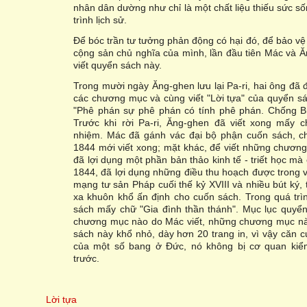
nhân dân dường như chỉ là một chất liệu thiếu sức sốn
trình lịch sử.
Để bóc trần tư tưởng phản động có hại đó, để bảo v
cộng sản chủ nghĩa của mình, lần đầu tiên Mác và Ă
viết quyển sách này.
Trong mười ngày Ăng-ghen lưu lại Pa-ri, hai ông đã 
các chương mục và cùng viết "Lời tựa" của quyển s
"Phê phán sự phê phán có tính phê phán. Chống B
Trước khi rời Pa-ri, Ăng-ghen đã viết xong mấ
nhiệm. Mác đã gánh vác đại bộ phận cuốn sách, ch
1844 mới viết xong; mặt khác, để viết những chươ
đã lợi dụng một phần bản thảo kinh tế - triết học mà
1844, đã lợi dụng những điều thu hoạch được trong v
mạng tư sản Pháp cuối thế kỷ XVIII và nhiều bút ký, 
xa khuôn khổ ấn định cho cuốn sách. Trong quá trì
sách mấy chữ "Gia đình thần thánh". Mục lục quyể
chương mục nào do Mác viết, những chương mục nà
sách này khổ nhỏ, dày hơn 20 trang in, vì vậy căn c
của một số bang ở Đức, nó không bị cơ quan kiể
trước.
Lời tựa