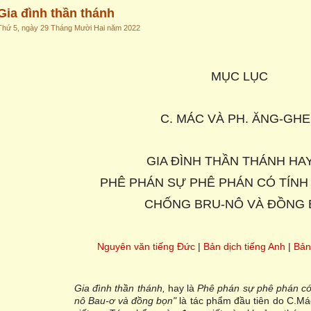
Gia đình thần thánh
Thứ 5, ngày 29 Tháng Mười Hai năm 2022
MỤC LỤC
C. MÁC VÀ PH. ĂNG-GH
GIA ĐÌNH THẦN THÁNH HA
PHÊ PHÁN SỰ PHÊ PHÁN CÓ TÍNH
CHỐNG BRU-NÔ VÀ ĐỒNG
Nguyên văn tiếng Đức
|
Bản dịch tiếng Anh
|
Bản
Gia đình thần thánh,
hay là
Phê phán sự phê phán có
nô
Bau-ơ và đồng bọn"
là tác phẩm đầu tiên do C.Má