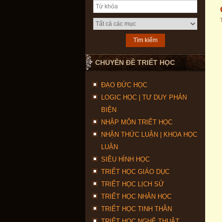
CHUYÊN ĐỀ TRIẾT HỌC
ĐẠO ĐỨC HỌC
LOGIC HỌC | TƯ DUY PHẢN
BIỆN
NHẬP MÔN TRIẾT HỌC
NHẬN THỨC LUẬN | KHOA HỌC
LUẬN
SIÊU HÌNH HỌC
TRIẾT HỌC GIÁO DỤC
TRIẾT HỌC LỊCH SỬ
TRIẾT HỌC NHÂN HỌC
TRIẾT HỌC TINH THẦN
TRIẾT HỌC NGHỆ THUẬT