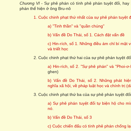
Chương VI
- Sự phê phán có tính phê phán tuyệt đối, hay 
phán thể hiện ở ông Bru-nô
1. Cuộc chinh phạt thứ nhất của sự phê phán tuyệt đ
a) "Tinh thần" và "quần chúng"
b) Vấn đề Do Thái, số 1. Cách đặt vấn đề
c) Hin-rích, số 1. Những điều ám chỉ bí mật v
và triết học
2. Cuộc chinh phạt thứ hai của sự phê phán tuyệt đố
a) Hin-rích, số 2. "Sự phê phán" và "Phoi-ơ-
ghen)
b) Vấn đề Do Thái, số 2. Những phát hiệ
nghĩa xã hội, về pháp luật học và chính trị (d
3. Cuộc chinh phạt thứ ba của sự phê phán tuyệt đố
a) Sự phê phán tuyệt đối tự biện hộ cho mì
nó.
b) Vấn đề Do Thái, số 3
c) Cuộc chiến đấu có tính phê phán chống l