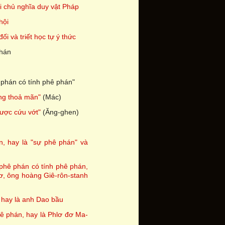
i chủ nghĩa duy vật Pháp
hội
i và triết học tự ý thức
phán
 phán có tính phê phán"
ng thoả mãn"
(Mác)
ược cứu vớt"
(Ăng-ghen)
, hay là "sự phê phán" và
 phê phán có tính phê phán,
ơ, ông hoàng Giê-rôn-stanh
 hay là anh Dao bầu
hê phán, hay là Phlơ đơ Ma-