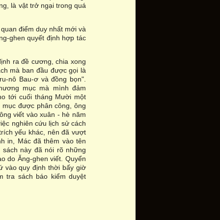
g, là vật trở ngại trong quá
ệ quan điểm duy nhất mới và
ng-ghen quyết định hợp tác
định ra đề cương, chia xong
ách mà ban đầu được gọi là
ru-nô Bau-ơ và đồng bọn".
y chương mục mà mình đảm
o tới cuối tháng Mười một
ng mục được phân công, ông
 ông viết vào xuân - hè năm
iệc nghiên cứu lịch sử cách
trích yếu khác, nên đã vượt
nh in, Mác đã thêm vào tên
n sách này đã nói rõ những
o do Ăng-ghen viết. Quyển
ứ vào quy định thời bấy giờ
m tra sách báo kiểm duyệt