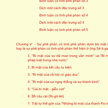
Bình luận có tính phê phán số 3
Dịch một cách đặc trưng số 3
Bình luận có tính phê phán số 4
Dịch một cách đặc trưng số 4
Bình luận có tính phê phán số 5
Chương V
- Sự phê phán có tính phê phán dưới bộ mặt a
hay là sự phê phán có tính phê phán thể hiện ở ông Sê-li-g
1. "Bí mật của sự dã man trong văn minh" và "Bí m
pháp luật trong nhà nước"
2. Bí mật của kết cấu tư biện
3. "Bí mật của xã hội có giáo dục"
4. "Bí mật của sự ngay thẳng và sự thành kính"
5. "Cái bí mật - giễu cợt"
6. Bồ câu cái (Ri-gô-lét)
7. Trật tự thế giới của "Những bí mật của thành Pa-ri