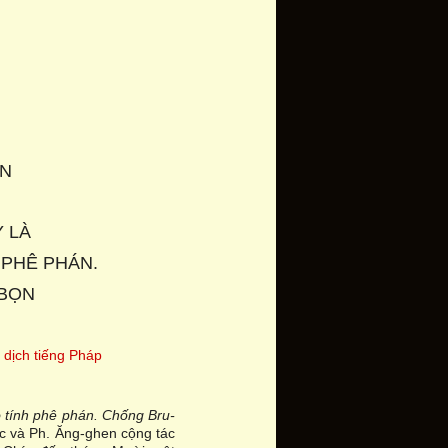
EN
Y LÀ
 PHÊ PHÁN.
 BỌN
 dịch tiếng Pháp
 tính phê phán. Chống Bru-
c và Ph. Ăng-ghen cộng tác