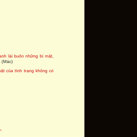
nh lái buôn những bí mật,
a
(Mác)
ật của tình trạng không có
"