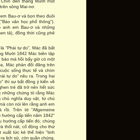
g Chín đến tháng Mười một
trên sông Mai-nơ.
h em Bau-ơ và bọn theo đuôi
 ("Báo văn học phổ thông").
bỏ anh em Bau-ơ và những
en tả), đồng thời cũng phê
 là "Phái tự do", Mác đã bất
áng Mười 1842 Mác biên tập
ờ báo mà hồi bấy giờ có một
ia, Mác phản đối đăng trên
 cuộc sống thực tế và chìm
hái tự do" nêu ra. Trong hai
" thì sự bất đồng ý kiến về
ghen trẻ đã trở nên hết sức
g những chứng tỏ rằng Mác
chủ nghĩa duy vật, từ chủ
mà còn nói lên rằng anh em
 rồi. Trên tờ "Allgemeine
xu hướng cấp tiến năm 1842"
xu hướng cấp tiến đó; chúng
à thối nát, cổ động cho thứ
 xuất tức kẻ thể hiện "tinh
 ra lịch sử, còn quần chúng,