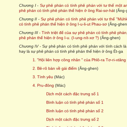
Chương I
-
Sự phê phán có tính phê phán với tư thế một a
phê phán có tính phê phán thể hiện ở ông Rai-sơ-há
t (Ăng-
Chương II
-
Sự phê phán có tính phê phán với tư thế "Mühl
có tính phê phán thể hiện ở ông I-u-li-ut Phau-sơ
(Ăng-ghen
Chương III
-
Tính triệt để của sự phê phán có tính phê phán
phê phán thể hiện ở ông I-u. (I-ung-nít-xơ ?)
(Ăng-ghen)
Chương IV
- Sự phê phán có tính phê phán với tính cách là
hay là sự phê phán có tính phê phán thể hiện ở ông Ét-ga
1. "Hội liên hợp công nhân " của Phlô-ra Tơ-ri-xtăng
2. Bê-rô bàn về gái điếm
(Ăng-ghen)
3. Tình yêu
(Mác)
4. Pru-đông
(Mác)
Dịch một cách đặc trưng số 1
Bình luận có tính phê phán số 1
Bình luận có tính phê phán số 2
Dịch một cách đặc trưng số 2