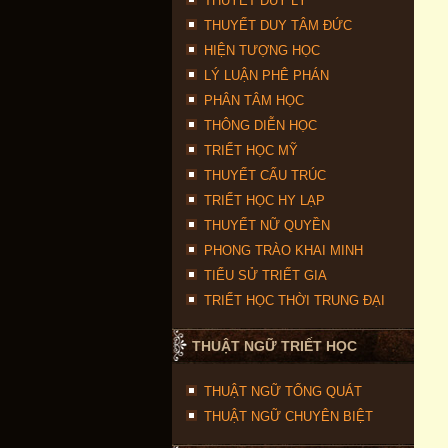
THUYẾT DUY LÝ
THUYẾT DUY TÂM ĐỨC
HIỆN TƯỢNG HỌC
LÝ LUẬN PHÊ PHÁN
PHÂN TÂM HỌC
THÔNG DIỄN HỌC
TRIẾT HỌC MỸ
THUYẾT CẤU TRÚC
TRIẾT HỌC HY LẠP
THUYẾT NỮ QUYỀN
PHONG TRÀO KHAI MINH
TIỂU SỬ TRIẾT GIA
TRIẾT HỌC THỜI TRUNG ĐẠI
THUẬT NGỮ TRIẾT HỌC
THUẬT NGỮ TỔNG QUÁT
THUẬT NGỮ CHUYÊN BIỆT