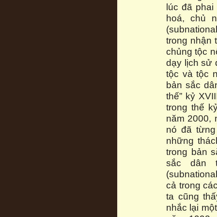
lúc đã phai
hoá, chủ n
(subnationa
trong nhận 
chủng tộc n
dạy lịch sử
tộc và tộc 
bản sắc dân
thế” kỷ XVI
trong thế 
năm 2000, 
nó đã từng 
những thác
trong bản 
sắc dân t
(subnationa
cả trong cá
ta cũng th
nhắc lại một