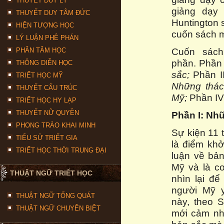
THUYẾT DUY LÝ
giảng dạy 
THUYẾT DUY TÂM ĐỨC
Huntington 
HIỆN TƯỢNG HỌC
cuốn sách m
LÝ LUẬN PHÊ PHÁN
Cuốn sách
PHÂN TÂM HỌC
phần. Phần 
THÔNG DIỄN HỌC
sắc;
Phần I
TRIẾT HỌC MỸ
Những thác
THUYẾT CẤU TRÚC
Mỹ;
Phần IV
TRIẾT HỌC HY LẠP
THUYẾT NỮ QUYỀN
Phần I: Nh
PHONG TRÀO KHAI MINH
Sự kiện 11 
TIỂU SỬ TRIẾT GIA
là điểm khở
TRIẾT HỌC THỜI TRUNG ĐẠI
luận về bả
Mỹ và là cơ
THUẬT NGỮ TRIẾT HỌC
nhìn lại để
người Mỹ y
THUẬT NGỮ TỔNG QUÁT
này, theo S
THUẬT NGỮ CHUYÊN BIỆT
mới cảm nh