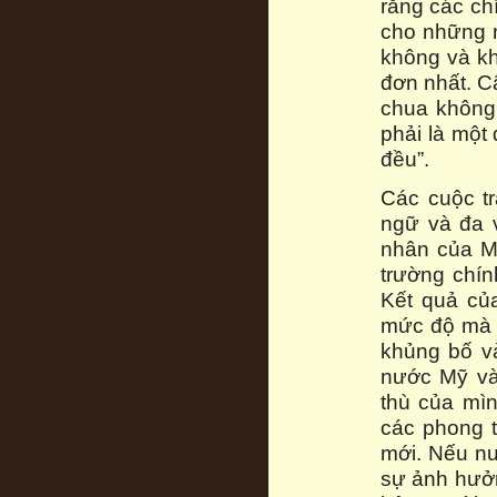
rằng các ch
cho những 
không và kh
đơn nhất. C
chua không
phải là một 
đều”.
Các cuộc t
ngữ và đa v
nhân của M
trường chín
Kết quả củ
mức độ mà n
khủng bố v
nước Mỹ và
thù của mìn
các phong t
mới. Nếu nư
sự ảnh hưởn