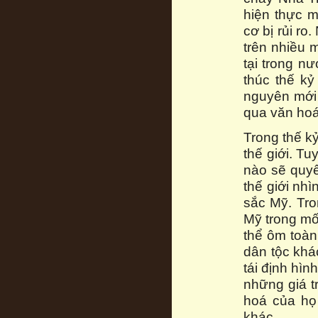
hiện thực m
cơ bị rủi r
trên nhiều m
tại trong n
thúc thế k
nguyên mới 
qua văn hoá
Trong thế k
thế giới. T
nào sẽ quyết
thế giới nh
sắc Mỹ. Tro
Mỹ trong mố
thể ôm toàn
dân tộc khá
tái định hì
những giá t
hoá của họ
khác.