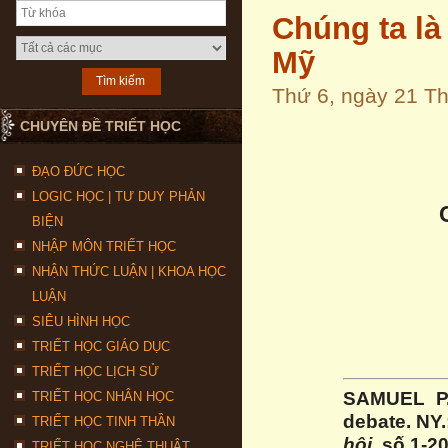
Chúng ta là
Mỹ
Thứ 6, ngày 21 T
CHUYÊN ĐỀ TRIẾT HỌC
ĐẠO ĐỨC HỌC
LOGIC HỌC | TƯ DUY PHẢN
BIỆN
NHẬP MÔN TRIẾT HỌC
NHẬN THỨC LUẬN | KHOA HỌC
LUẬN
SIÊU HÌNH HỌC
TRIẾT HỌC GIÁO DỤC
TRIẾT HỌC LỊCH SỬ
SAMUEL P.
TRIẾT HỌC NHÂN HỌC
debate. NY.
TRIẾT HỌC TINH THẦN
hội
, số 1-20
TRIẾT HỌC NGHỆ THUẬT