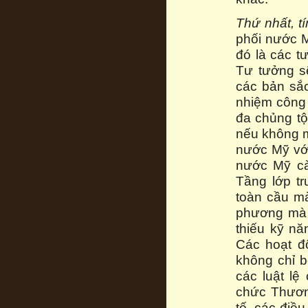
Thứ nhất, t
phối nước M
đó là các t
Tư tưởng sẽ
các bản sắc
nhiệm công 
đa chủng tộ
nếu không m
nước Mỹ với
nước Mỹ cà
Tầng lớp t
toàn cầu mà
phương mà 
thiếu kỹ n
Các hoạt đ
không chỉ b
các luật l
chức Thương
tế, các điề