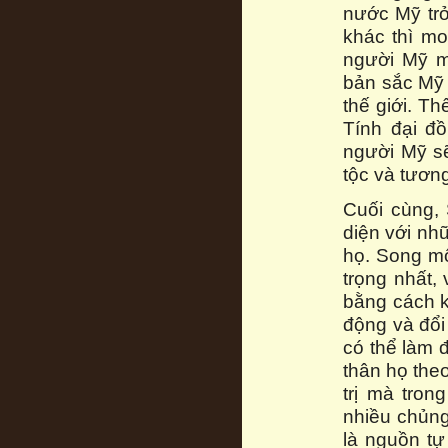
nước Mỹ trở
khác thì m
người Mỹ mu
bản sắc Mỹ 
thế giới. T
Tính đại đ
người Mỹ sẽ
tộc và tương
Cuối cùng, 
diện với nh
họ. Song mộ
trọng nhất,
bằng cách k
động và đổi
có thể làm 
thân họ the
trị mà tro
nhiều chủng
là nguồn tự