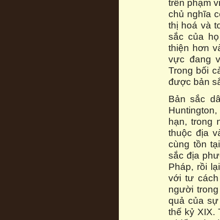
trên phạm v
chủ nghĩa cộ
thị hoá và 
sắc của họ
thiện hơn 
vực đang v
Trong bối c
được bản s
Bản sắc dâ
Huntington,
hạn, trong
thuộc địa v
cùng tồn t
sắc địa phư
Pháp, rồi l
với tư cách
người tron
quả của sự
thế kỷ XIX.