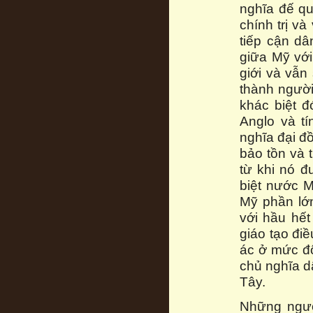
nghĩa đế qu
chính trị v
tiếp cận d
giữa Mỹ với
giới và vẫn
thành người
khác biệt 
Anglo và tí
nghĩa đại đ
bảo tồn và
từ khi nó đ
biệt nước 
Mỹ phần lớn
với hầu hết
giáo tạo điề
ác ở mức độ
chủ nghĩa dâ
Tây.
Những ngườ