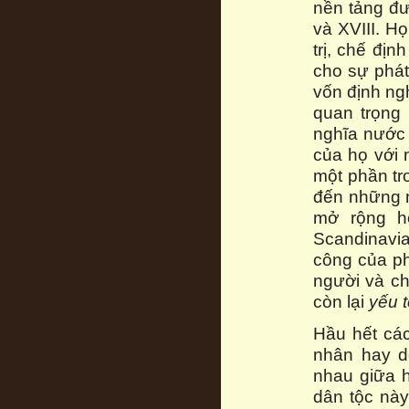
nền tảng đư
và XVIII. H
trị, chế đị
cho sự phát
vốn định ng
quan trọng 
nghĩa nước
của họ với 
một phần tr
đến những n
mở rộng h
Scandinavia
công của ph
người và ch
còn lại
yếu 
Hầu hết các
nhân hay d
nhau giữa h
dân tộc này