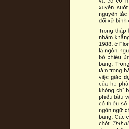
và có cơ h
xuyên suốt
nguyên tắc 
đối xử bình
Trong thập
nhằm khẳng 
1988, ở Flo
là ngôn ngữ
bỏ phiếu ủ
bang. Tron
tâm trong b
việc giáo 
của họ phải
không chỉ 
phiếu bầu v
có thiểu số
ngôn ngữ ch
bang. Các c
chốt.
Thứ nh