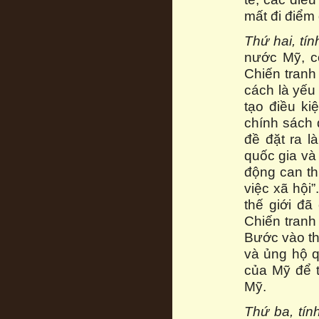
mất đi điểm
Thứ hai, tín
nước Mỹ, cò
Chiến tranh
cách là yếu 
tạo điều ki
chính sách 
đề đặt ra l
quốc gia và
động can th
việc xã hội”
thế giới đã
Chiến tranh
Bước vào th
và ủng hộ 
của Mỹ để t
Mỹ.
Thứ ba, tín