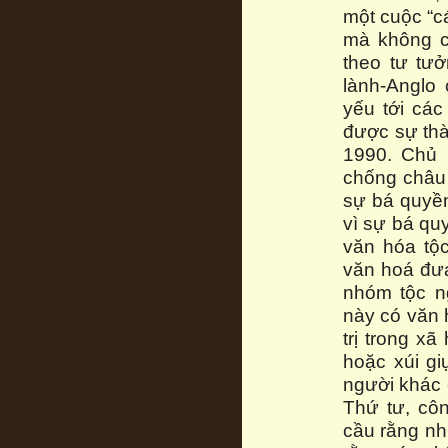
một cuộc “cá
mà không c
theo tư tư
lành-Anglo
yếu tới cá
được sự thà
1990. Chủ 
chống châu 
sự bá quyền
vì sự bá quy
văn hóa tộ
văn hoá đưa
nhóm tộc n
này có văn 
trị trong x
hoặc xúi g
người khác 
Thứ tư, cô
cầu rằng nh