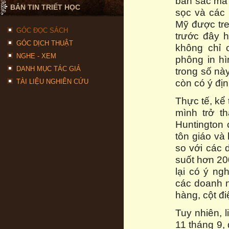
bản sắc mà 
BẢN TIN TRIẾT HỌC
sọc và các
Mỹ được tre
GÓC ĐỌC SÁCH
trước đây h
GÓC DỊCH THUẬT
không chỉ 
NGHE - XEM
phông in h
DANH MỤC TÁC GIẢ
trong số nà
còn có ý đị
TÀI LIỆU NGHIÊN CỨU
Thực tế, kể
mình trở t
Huntington 
tôn giáo và
so với các 
suốt hơn 20
lại có ý ng
các doanh n
hàng, cột đi
Tuy nhiên, 
11 tháng 9,