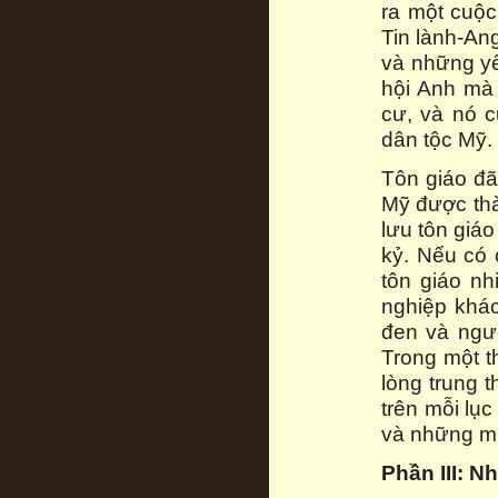
ra một cuộc
Tin lành-An
và những yế
hội Anh mà
cư, và nó c
dân tộc Mỹ.
Tôn giáo đã
Mỹ được thà
lưu tôn giáo
kỷ. Nếu có 
tôn giáo n
nghiệp khác
đen và ngư
Trong một t
lòng trung 
trên mỗi lục
và những mụ
Phần III: N