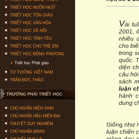
TRIẾT HỌC NGÔN NGỮ
TRIẾT HỌC TÔN GIÁO
V
TRIẾT HỌC VĂN HÓA
ài t
2001, 
TRIẾT HỌC XÃ HỘI
nhiều 
TRIẾT HỌC TÌNH YÊU
cho biế
TRIẾT HỌC CHO TRẺ EM
trong s
TRIẾT HỌC ĐÔNG PHƯƠNG
quốc. T
Triết học Phật giáo
diện ch
TƯ TƯỞNG VIỆT NAM
câu hỏi
TRẦN ĐỨC THẢO
sách m
luận c
TRƯỜNG PHÁI TRIẾT HỌC
hành c
dung c
CHỦ NGHĨA HIỆN SINH
CHỦ NGHĨA HẬU HIỆN ĐẠI
Giống như n
THUYẾT DUY NGHIỆM
luận chiến 
CHỦ NGHĨA MARX
giảng dạy 