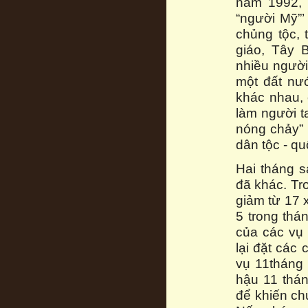
năm 1992, 
“người Mỹ”’
chủng tộc, 
giáo, Tây B
nhiều người
một đất nướ
khác nhau, 
làm người t
nóng chảy” 
dân tộc - qu
Hai tháng s
đã khác. Tr
giảm từ 17 
5 trong thá
của các vụ 
lại đặt các 
vụ 11tháng 
hậu 11 thá
để khiến ch