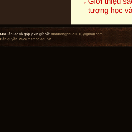
Giới thiệu s
tượng học và
Mọi liên lạc và góp ý xin gửi về:
dinhhongphuc2010@gmail.com
.
Bản quyền:
www.triethoc.edu.vn