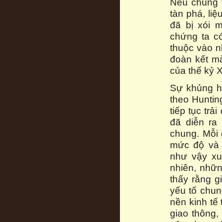
Nếu chúng 
tàn phá, li
đã bị xói 
chứng ta có
thuộc vào n
đoàn kết mà
của thế kỷ 
Sự khủng h
theo Huntin
tiếp tục tr
đã diễn ra
chung. Mỗi 
mức độ và 
như vậy xu
nhiên, nhữ
thấy rằng 
yếu tố chun
nền kinh tế 
giao thông,