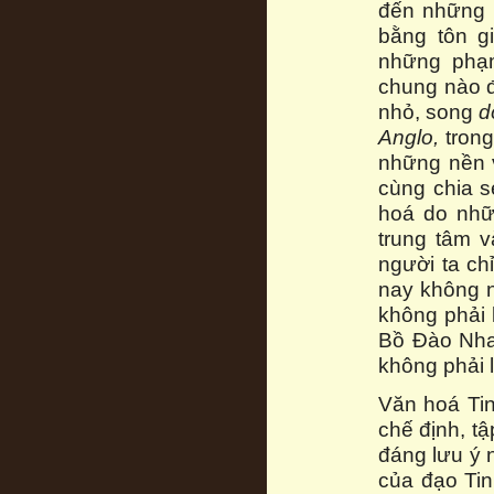
đến những 
bằng tôn gi
những phạm
chung nào 
nhỏ, song
d
Anglo,
trong
những nền 
cùng chia s
hoá do nhữ
trung tâm v
người ta ch
nay không n
không phải
Bồ Đào Nha 
không phải 
Văn hoá Ti
chế định, tậ
đáng lưu ý n
của đạo Ti