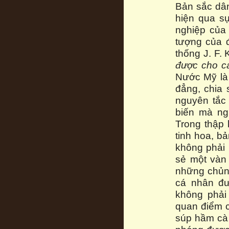
Bản sắc dân
hiện qua s
nghiệp của 
tượng của 
thống J. F.
được cho cá
Nước Mỹ là
đẳng, chia 
nguyên tắc 
biến mà ng
Trong thập 
tinh hoa, b
không phải
sẻ một vàn 
những chủng
cá nhân đư
không phải
quan điểm 
súp hầm cà 