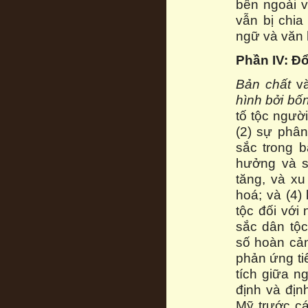
bên ngoài 
vẫn bị chia
ngữ và văn 
Phần IV: Đ
Bản chất
v
hình bởi b
ốn
tố tộc ngườ
(2) sự phân
sắc trong 
hưởng và s
tăng, và x
hoá; và (4)
tộc đối với
sắc dân tộc
số hoàn cản
phản ứng ti
tích giữa 
định và địn
Mỹ trước cá