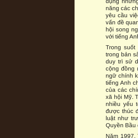
dụng những
năng các ch
yêu cầu vi
vấn đề quan
hội song ng
với tiếng A
Trong suốt 
trong bản 
duy trì sử
cộng đồng n
ngữ chính k
tiếng Anh c
của các chí
xã hội Mỹ. 
nhiều yếu 
được thúc đ
luật như t
Quyền Bầu c
Năm 1997, 