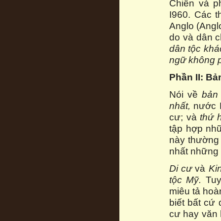
Chiến và p
I960. Các t
Anglo (Anglo
do và dân c
dân tộc khá
ngữ không p
Phần II: Bả
Nói về
bản
nhất,
nước M
cư; và
thứ h
tập hợp nhữ
này thường 
nhất những 
Di cư
và
Kin
tộc Mỹ.
Tuy 
miêu tả hoà
biết bất cứ
cư hay văn 