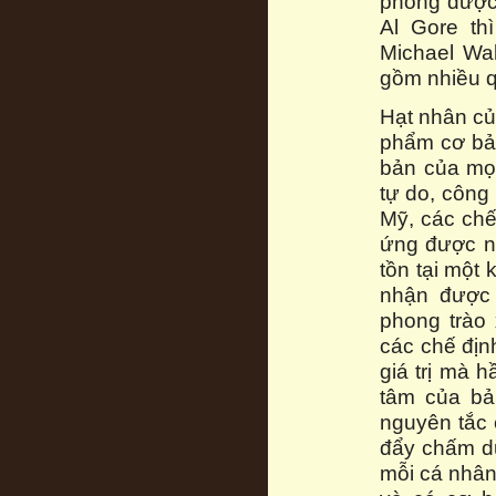
phóng được
Al Gore th
Michael Wal
gồm nhiều qu
Hạt nhân củ
phẩm cơ bả
bản của mọ
tự do, công 
Mỹ, các chế
ứng được nh
tồn tại một
nhận được 
phong trào 
các chế địn
giá trị mà 
tâm của bả
nguyên tắc 
đẩy chấm dứ
mỗi cá nhân