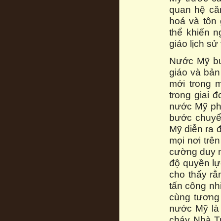
quan hệ că
hoá và tôn
thể khiến n
giáo lịch sử
Nước Mỹ bư
giáo và bản
mới trong 
trong giai 
nước Mỹ phả
bước chuyển
Mỹ diễn ra đ
mọi nơi trên
cường duy nh
độ quyền lự
cho thấy rằ
tấn công nh
cùng tương 
nước Mỹ là
cháy Nhà Tr