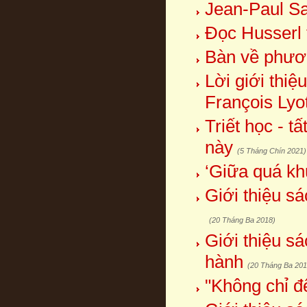
Jean-Paul Sa
Đọc Husserl t
Bàn về phươ
Lời giới thiệ
François Lyo
Triết học - t
này
(5 Tháng Chín 2021)
‘Giữa quá kh
Giới thiệu s
(20 Tháng Ba 2018)
Giới thiệu s
hành
(20 Tháng Ba 201
"Không chỉ để