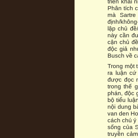
triển khái 
Phân tích 
mà Sartre
định/không
lập chủ đề
này cần đư
cận chủ đề
độc giả nh
Busch về cá
Trong một t
ra luận cứ
được đọc n
trong thế 
phán, độc 
bộ tiểu luậ
nội dung bà
van den Hov
cách chú ý
sống của S
truyền cảm