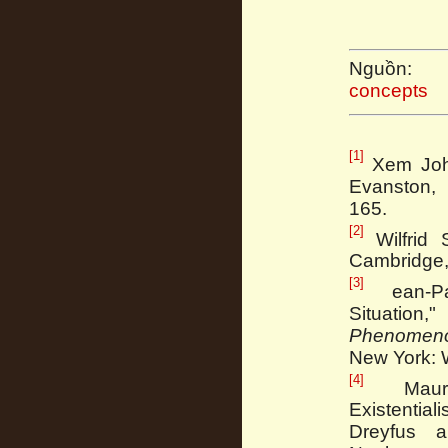
Nguồ
concepts
[1]
Xem Joh
Evanston, 
165.
[2]
Wilfrid 
Cambridge,
[3]
ean-Pa
Situation
Phenomeno
New York: 
[4]
Mauric
Existentiali
Dreyfus an