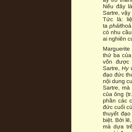
Nếu đây là
Sartre, vậy
Tức là: l
ta
phải
thoả
có nhu cầu
ai nghiên c
Marguerite
thứ ba của
vốn được 
Sartre,
Hy 
đạo đức th
nội dung cu
Sartre, mà
của ông (tr
phần các c
đức cuối cù
thuyết đạo
biệt. Bởi l
mà dựa trê