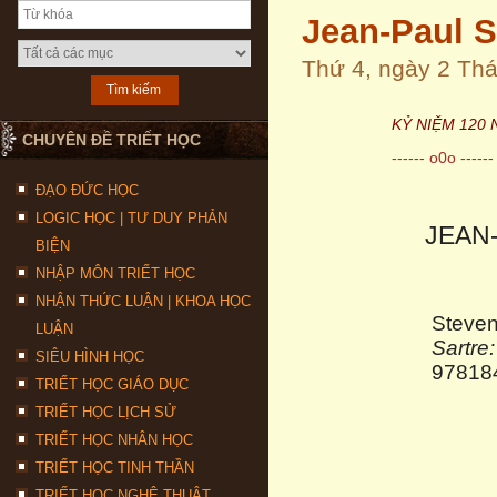
Jean-Paul S
Thứ 4, ngày 2 Th
KỶ NIỆM 120
CHUYÊN ĐỀ TRIẾT HỌC
------ o0o ------
ĐẠO ĐỨC HỌC
LOGIC HỌC | TƯ DUY PHẢN
JEAN
BIỆN
NHẬP MÔN TRIẾT HỌC
NHẬN THỨC LUẬN | KHOA HỌC
Steve
LUẬN
Sartr
SIÊU HÌNH HỌC
97818
TRIẾT HỌC GIÁO DỤC
TRIẾT HỌC LỊCH SỬ
TRIẾT HỌC NHÂN HỌC
TRIẾT HỌC TINH THẦN
TRIẾT HỌC NGHỆ THUẬT