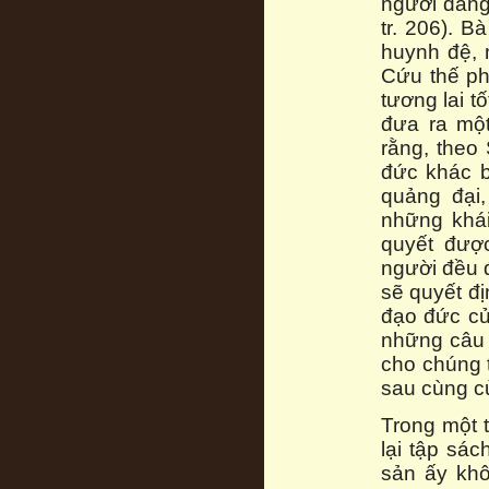
người đang 
tr. 206). B
huynh đệ, 
Cứu thế ph
tương lai t
đưa ra một
rằng, theo 
đức khác bi
quảng đại,
những khái
quyết đượ
người đều đ
sẽ quyết đ
đạo đức của
những câu 
cho chúng t
sau cùng c
Trong một t
lại tập sá
sản ấy khô