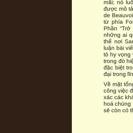
mãi; nó lu
được mô tả 
de Beauvoir
từ phía Fo
Phần “Trở 
những ai q
thể nơi Sa
luận bài viế
tỏ hy vọng 
trong đó hi
đặc biệt tr
đại trong lĩ
Về mặt tổng
công việc đ
xác các kh
hoá chúng m
sẽ còn có t