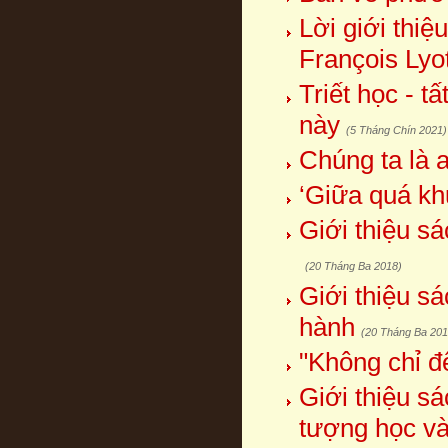
Lời giới thiệ
François Lyo
Triết học - t
này
(5 Tháng Chín 2021)
Chúng ta là 
‘Giữa quá kh
Giới thiệu s
(20 Tháng Ba 2018)
Giới thiệu s
hành
(20 Tháng Ba 201
"Không chỉ để
Giới thiệu s
tượng học và