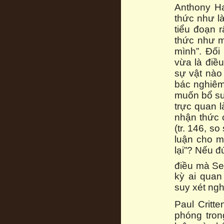
Anthony Ha
thức như l
tiểu đoạn 
thức như m
mình”. Đối 
vừa là điều
sự vật nào
bác nghiêm 
muốn bổ su
trực quan 
nhận thức c
(tr. 146, so
luận cho m
lại”? Nếu đ
điều mà Sel
kỳ ai quan
suy xét ngh
Paul Critt
phóng tron