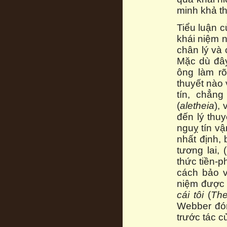
minh khả t
Tiểu luận c
khái niệm n
chân lý và 
Mặc dù đây
ông làm rõ
thuyết nào 
tín, chẳn
(
aletheia
),
đến lý thuy
nguỵ tín v
nhất định, 
tương lai, 
thức tiền-p
cách bảo v
niệm được 
cái tôi
(
The
Webber đón
trước tác củ