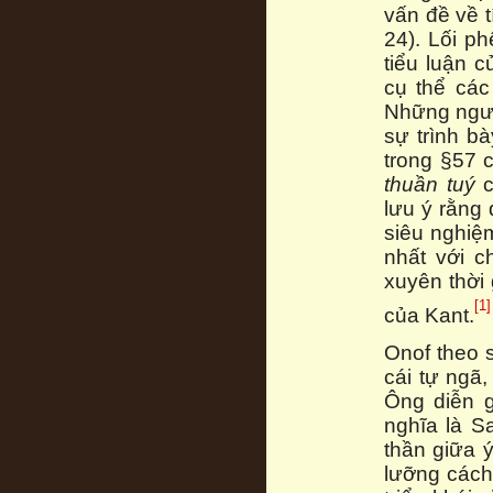
vấn đề về t
24). Lối p
tiểu luận c
cụ thể các
Những ngườ
sự trình b
trong §57
thuần tuý
c
lưu ý rằng 
siêu nghiệm
nhất với c
xuyên thời 
[1]
của Kant.
Onof theo s
cái tự ngã,
Ông diễn g
nghĩa là S
thần giữa ý
lưỡng các