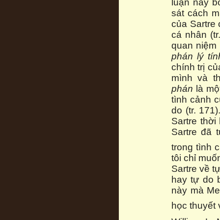
luận này b
sát cách m
của Sartre
cá nhân (t
quan niệm 
phán lý tí
chính trị c
mình và t
phán
là mộ
tình cảnh c
do (tr. 171
Sartre thời
Sartre đã 
trong tình 
tôi chỉ muố
Sartre về t
hay tự do 
này mà Mer
học thuyết 