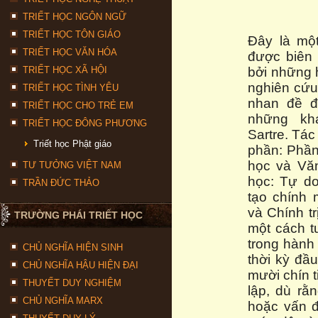
TRIẾT HỌC NGÔN NGỮ
TRIẾT HỌC TÔN GIÁO
Đây là một
TRIẾT HỌC VĂN HÓA
được biên 
TRIẾT HỌC XÃ HỘI
bởi những 
nghiên cứu 
TRIẾT HỌC TÌNH YÊU
nhan đề đ
TRIẾT HỌC CHO TRẺ EM
những kh
TRIẾT HỌC ĐÔNG PHƯƠNG
Sartre. Tá
Triết học Phật giáo
phần: Phần
học và Văn
TƯ TƯỞNG VIỆT NAM
học: Tự do
TRẦN ĐỨC THẢO
tạo chính 
và Chính t
TRƯỜNG PHÁI TRIẾT HỌC
một cách t
trong hành 
CHỦ NGHĨA HIỆN SINH
thời kỳ đầ
CHỦ NGHĨA HẬU HIỆN ĐẠI
mười chín t
THUYẾT DUY NGHIỆM
lập, dù rằ
CHỦ NGHĨA MARX
hoặc vấn đ