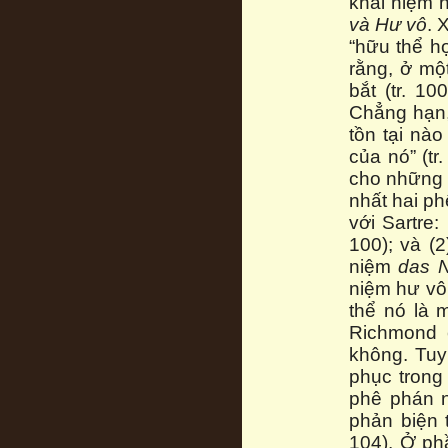
khái niệm h
và Hư vô
. 
“hữu thể h
rằng, ở mộ
bắt (tr. 1
Chẳng hạn, 
tồn tại nào
của nó” (t
cho những đ
nhất hai p
với Sartre:
100); và (
niệm
das N
niệm hư vô 
thể nó là m
Richmond 
không. Tuy
phục trong
phê phán n
phản biện t
104). Ở ph