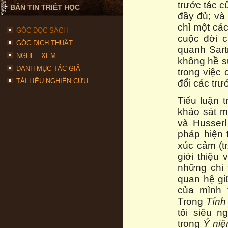
trước tác 
BẢN TIN TRIẾT HỌC
đầy đủ; và
chỉ một các
GÓC ĐỌC SÁCH
cuộc đời c
GÓC DỊCH THUẬT
quanh Sart
NGHE - XEM
không hề sử
DANH MỤC TÁC GIẢ
trong việc 
TÀI LIỆU NGHIÊN CỨU
đổi các trư
Tiểu luận 
khảo sát m
và Husserl
pháp hiện 
xúc cảm (t
giới thiệu
những chi t
quan hệ gi
của mình 
Trong
Tính
tôi siêu 
trong
Ý niệ