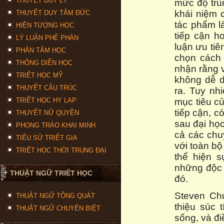
THUYẾT DUY LÝ
mức độ trùn
khái niệm c
THUYẾT DUY TÂM ĐỨC
tác phẩm là
HIỆN TƯỢNG HỌC
tiếp cận hơ
LÝ LUẬN PHÊ PHÁN
luận ưu tiê
PHÂN TÂM HỌC
chọn cách 
THÔNG DIỄN HỌC
nhận rằng v
TRIẾT HỌC MỸ
không dễ d
THUYẾT CẤU TRÚC
ra. Tuy nh
TRIẾT HỌC HY LẠP
mục tiêu c
tiếp cận, c
THUYẾT NỮ QUYỀN
sau đại họ
PHONG TRÀO KHAI MINH
cả các chu
TIỂU SỬ TRIẾT GIA
với toàn bộ
TRIẾT HỌC THỜI TRUNG ĐẠI
thể hiện s
những độc g
THUẬT NGỮ TRIẾT HỌC
đó.
Steven Chu
THUẬT NGỮ TỔNG QUÁT
thiệu súc 
THUẬT NGỮ CHUYÊN BIỆT
sống, và đi