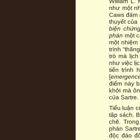
William L.
như một nhà
Caws đảm n
thuyết của
biện chứn
phán
một cá
một nhiệm 
trình “thăn
trò mà lịc
như việc l
tiến trình
[
emergenc
điểm này b
khởi mà ôn
của Sartre.
Tiểu luận 
tập sách. B
chẽ. Trong
phán Sartr
độc đáo đố