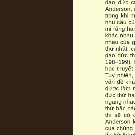
đạo đức c
Anderson, 
trong khi 
nhu cầu của
mỉ rằng ha
khác nhau,
nhau của gi
thứ nhất, c
đạo đức thứ
198–199). 
học thuyết 
Tuy nhiên,
vấn đề khá
được làm r
đức thứ hai
ngang nhau?
thứ bậc các
thì sẽ có 
Anderson k
của chúng 
ấy trở thàn