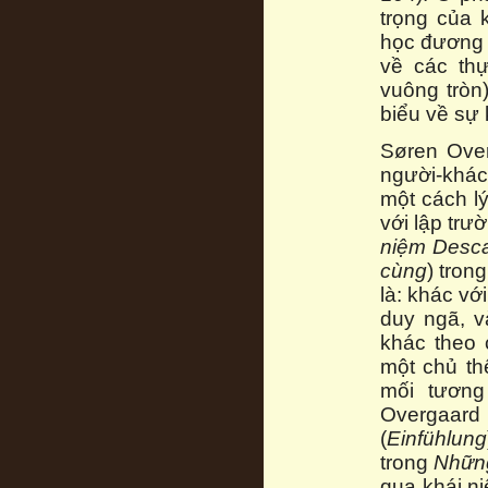
trọng của k
học đương 
về các thự
vuông tròn
biểu về sự 
Søren Over
người-khác
một cách l
với lập trư
niệm Desca
cùng
) tron
là: khác vớ
duy ngã, v
khác theo 
một chủ th
mối tương
Overgaard
(
Einfühlung
trong
Những
qua khái n