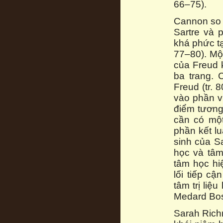
66–75).
Cannon so 
Sartre và 
khá phức tạ
77–80). Một
của Freud 
ba trang. 
Freud (tr. 
vào phần vi
điểm tương
cần có một
phần kết l
sinh của S
học và tâm
tâm học hi
lối tiếp c
tâm trị li
Medard Bo
Sarah Rich