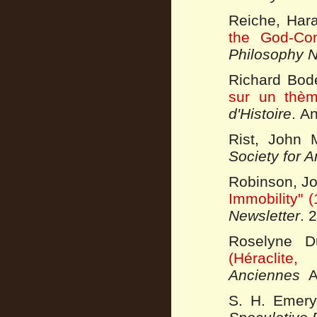
Reiche, Hara
the God-Con
Philosophy N
Richard Bo
sur un thè
d'Histoire
. A
Rist, John
Society for 
Robinson, J
Immobility" 
Newsletter
. 
Roselyne 
(Héracli
Anciennes
An
S. H. Emery