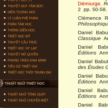
THUYẾT DUY LÝ
Démiurge
.
R
THUYẾT DUY TÂM ĐỨC
2 pp. 50-58.
HIỆN TƯỢNG HỌC
Clémence 
LÝ LUẬN PHÊ PHÁN
Philosophiqu
PHÂN TÂM HỌC
THÔNG DIỄN HỌC
Daniel Bab
TRIẾT HỌC MỸ
Classique
An
THUYẾT CẤU TRÚC
Daniel Ba
TRIẾT HỌC HY LẠP
Éditions
Anné
THUYẾT NỮ QUYỀN
PHONG TRÀO KHAI MINH
Daniel Babu
des Études 
TIỂU SỬ TRIẾT GIA
TRIẾT HỌC THỜI TRUNG ĐẠI
Daniel Bab
Éditions
Anné
THUẬT NGỮ TRIẾT HỌC
Daniel Bab
THUẬT NGỮ TỔNG QUÁT
Éditions
Anné
THUẬT NGỮ CHUYÊN BIỆT
Daniel Ba