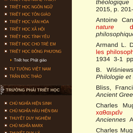
théologique 
TRIẾT HỌC NGÔN NGỮ
2015, p. 201
TRIẾT HỌC TÔN GIÁO
Antoine Can
TRIẾT HỌC VĂN HÓA
nature
de
TRIẾT HỌC XÃ HỘI
philosophiqu
TRIẾT HỌC TÌNH YÊU
Armand L. D
TRIẾT HỌC CHO TRẺ EM
les philosop
TRIẾT HỌC ĐÔNG PHƯƠNG
1934 3-1 pp
Triết học Phật giáo
B. Wiśniew
TƯ TƯỞNG VIỆT NAM
Philologie et 
TRẦN ĐỨC THẢO
Bliss, Fran
TRƯỜNG PHÁI TRIẾT HỌC
Ancient Gree
CHỦ NGHĨA HIỆN SINH
Charles Mu
CHỦ NGHĨA HẬU HIỆN ĐẠI
xαθαıρεΐν
THUYẾT DUY NGHIỆM
Anciennes
An
CHỦ NGHĨA MARX
Charles Mug