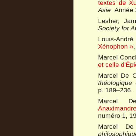
textes de Xu
Asie
Année 2
Lesher, Ja
Society for 
Louis-And
Xénophon »
Marcel Con
et celle d'Ép
Marcel De C
théologique 
p. 189–236.
Marcel 
Anaximandre
numéro 1, 19
Marcel D
philosophiqu