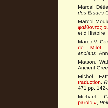
Marcel Déti
des Études 
Marcel Meul
φαέθοντος ou
et d'Histoir
Marco V. Gar
de Milet
anciens
Anné
Matson, Wa
Ancient Gree
Michel Fat
traduction
.
R
471 pp. 142-
Michael 
parole »
,
Phi