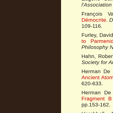
l'Associatio
François V
Démocrite
.
D
109-116.
Furley, David
to Parmenid
Philosophy N
Hahn, Rober
Society for 
Herman De 
Ancient Ato
620-633.
Herman De
Fragment B
pp.153-162.