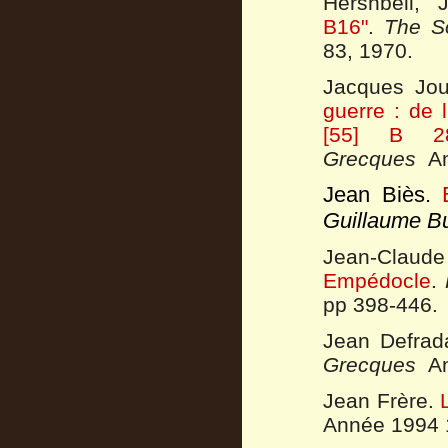
Hershbell,
B16"
.
The So
83, 1970.
Jacques Jo
guerre : de l
[55] B 
Grecques
An
Jean Biès
.
Guillaume B
Jean-Clau
Empédocle
.
pp 398-446.
Jean Defra
Grecques
An
Jean Frère.
Année 1994 