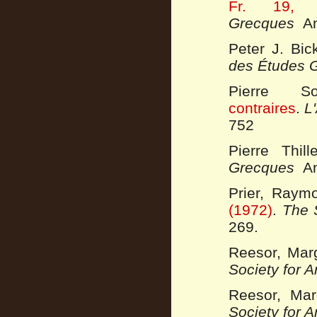
Fr. 19, 
Grecques
An
Peter J. Bic
des Études 
Pierre S
contraires
.
L
752
Pierre Thil
Grecques
An
Prier, Raym
(1972)
.
The 
269.
Reesor, Mar
Society for 
Reesor, Mar
Society for 