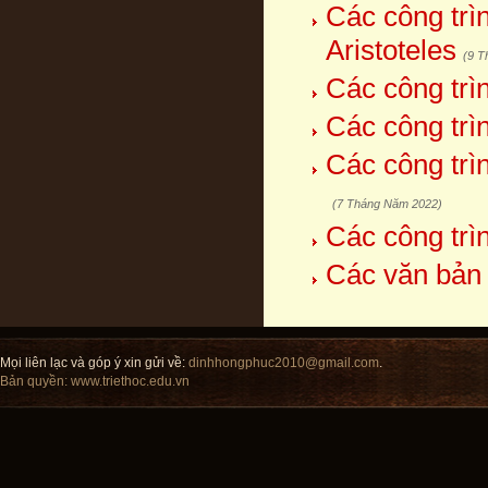
Các công trì
Aristoteles
(9 T
Các công trì
Các công trì
Các công trìn
(7 Tháng Năm 2022)
Các công trì
Các văn bản 
Mọi liên lạc và góp ý xin gửi về:
dinhhongphuc2010@gmail.com
.
Bản quyền:
www.triethoc.edu.vn