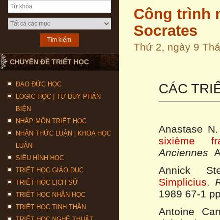
Công trình n
Socrates
Thứ 2, ngày 9 T
CHUYÊN ĐỀ TRIẾT HỌC
ĐẠO ĐỨC HỌC
CÁC TRI
LOGIC HỌC | TƯ DUY PHẢN
BIỆN
NHẬP MÔN TRIẾT HỌC
Anastase N
NHẬN THỨC LUẬN | KHOA HỌC
sixième fr
LUẬN
Anciennes
An
SIÊU HÌNH HỌC
Annick S
TRIẾT HỌC GIÁO DỤC
Simplicius.
TRIẾT HỌC LỊCH SỬ
1989
67
-1 pp
TRIẾT HỌC NHÂN HỌC
TRIẾT HỌC TINH THẦN
Antoine Can
TRIẾT HỌC NGHỆ THUẬT