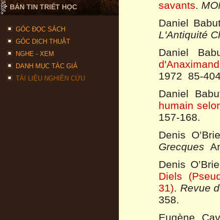
savants
.
MOM
BẢN TIN TRIẾT HỌC
Daniel Babu
GÓC ĐỌC SÁCH
L'Antiquité 
GÓC DỊCH THUẬT
Daniel Bab
NGHE - XEM
d'Anaximand
DANH MỤC TÁC GIẢ
1972 85-404
TÀI LIỆU NGHIÊN CỨU
Daniel Bab
humain selo
157-168.
Denis O’Bri
Grecques
An
Denis O’Bri
Diels (Pseud
31)
.
Revue d
358.
Eugène Cav