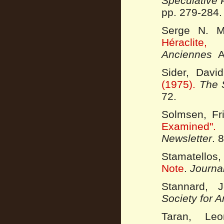
Speculative 
pp. 279-284.
Serge N. M
Héraclit
Anciennes
An
Sider, Davi
(1975).
The 
72.
Solmsen, Fr
Examined".
Newsletter
. 
Stamatellos
Note
.
Journa
Stannard, 
Society for 
Taran, Le