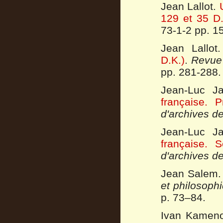
Jean Lallot.
129 et 35 D.
73-1-2 pp. 1
Jean Lallot
D.K.)
.
Revue
pp. 281-288.
Jean-Luc J
française. P
d'archives de
Jean-Luc J
française. 
d'archives de
Jean Salem
et philosoph
p. 73–84.
Ivan Kameno