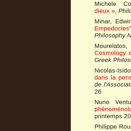
Michele Co
dieux »
,
Phil
Minar, Edwi
Empedocles
Philosophy N
Mourelatos
Cosmology o
Greek Philos
Nicolas-Isid
dans la pens
de l'Associa
26
Nuno Ventu
phénoménol
printemps 20
Philippe Ro