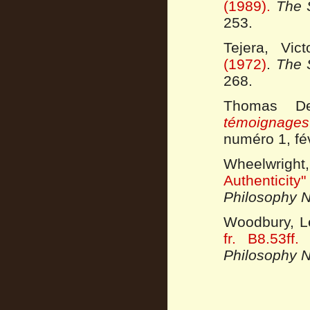
(1989).
The 
253.
Tejera, Vic
(1972)
.
The 
268.
Thomas D
témoignages
numéro 1, fé
Wheelwright,
Authenticity"
Philosophy N
Woodbury, L
fr. B8.53ff
Philosophy N