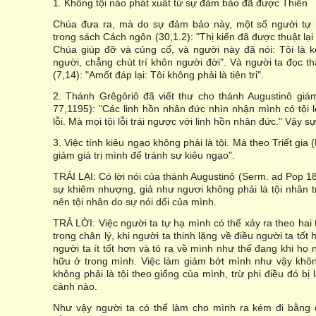
1. Không tội nào phát xuất từ sự đảm bảo đã được Thiên
Chúa đưa ra, mà do sự đảm bảo này, một số người tự 
trong sách Cách ngôn (30,1.2): "Thị kiến đã được thuật lạ
Chúa giúp đỡ và củng cố, và người này đã nói: Tôi là 
người, chẳng chút trí khôn người đời". Và người ta đọc thấ
(7,14): "Amốt đáp lại: Tôi không phải là tiên tri".
2. Thánh Grêgôriô đã viết thư cho thánh Augustinô giá
77,1195): "Các linh hồn nhân đức nhìn nhận mình có tội l
lỗi. Mà mọi tội lỗi trái ngược với linh hồn nhân đức." Vậy s
3. Việc tính kiêu ngạo không phải là tội. Mà theo Triết gia 
giảm giá trị mình để tránh sự kiêu ngạo".
TRÁI LẠI: Có lời nói của thánh Augustinô (Serm. ad Pop 181
sự khiêm nhượng, giả như ngươi không phải là tội nhân tr
nên tội nhân do sự nói dối của mình.
TRẢ LỜI: Việc người ta tự hạ mình có thể xảy ra theo hai t
trọng chân lý, khi người ta thinh lặng về điều người ta tốt 
người ta ít tốt hơn và tỏ ra về mình như thế đang khi họ n
hữu ở trong mình. Việc làm giảm bớt mình như vậy khôn
không phải là tội theo giống của mình, trừ phi điều đó b
cảnh nào.
Như vậy người ta có thể làm cho mình ra kém đi bằng c