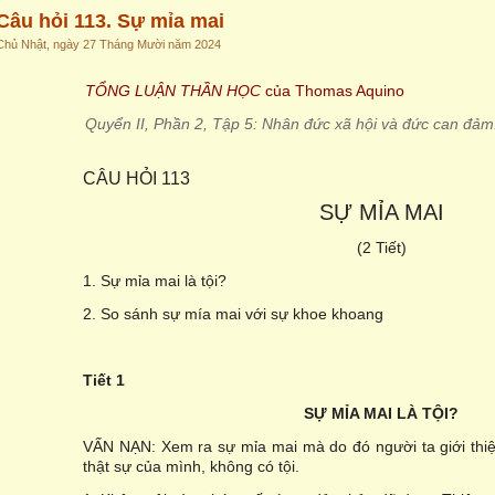
Câu hỏi 113. Sự mỉa mai
Chủ Nhật, ngày 27 Tháng Mười năm 2024
TỔNG LUẬN THẦN HỌC
của Thomas Aquino
Quyển II, Phần 2, Tập 5: Nhân đức xã hội và đức can đảm
CÂU HỎI 113
SỰ MỈA MAI
(2 Tiết)
1. Sự mỉa mai là tội?
2. So sánh sự mía mai với sự khoe khoang
Tiết 1
SỰ MỈA MAI LÀ TỘI?
VẤN NẠN: Xem ra sự mỉa mai mà do đó người ta giới thiệu
thật sự của mình, không có tội.