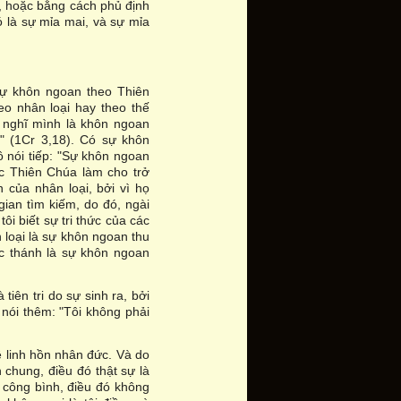
, hoặc bằng cách phủ định
 là sự mỉa mai, và sự mỉa
sự khôn ngoan theo Thiên
o nhân loại hay theo thế
i nghĩ mình là khôn ngoan
" (1Cr 3,18). Có sự khôn
 nói tiếp: "Sự khôn ngoan
ợc Thiên Chúa làm cho trở
 của nhân loại, bởi vì họ
gian tìm kiếm, do đó, ngài
ôi biết sự tri thức của các
 loại là sự khôn ngoan thu
c thánh là sự khôn ngoan
 tiên tri do sự sinh ra, bởi
i nói thêm: "Tôi không phải
 linh hồn nhân đức. Và do
 chung, điều đó thật sự là
c công bình, điều đó không