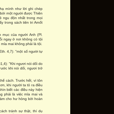
hạ mình như lời ghi chép
i bởi một người được Thiên
kẻ ngu độn nhất trong mọi
y trong sách tiên tri Amốt
m mục của người Anh (Pl.
ỗi ngay ở nơi không có tội
ự mỉa mai không phải là tội.
(Eth. 4,7): "một số người tự
,4): "Khi ngươi nói dối do
ước khi nói dối, ngươi trở
hể cách. Trước hết, vì tôn
hơn, khi người ta tỏ ra điều
hìn biết các điều này hiện
g phải là việc mỉa mai và
ị làm cho hư hỏng bởi hoàn
ách tránh sự thật, thí dụ