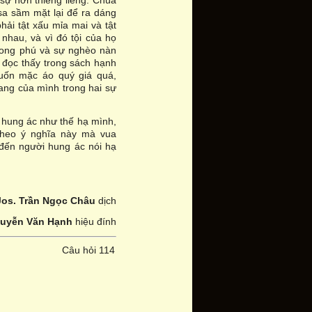
 sự hơn thiêng liêng. Chúa
sa sầm mặt lại để ra dáng
ải tật xấu mỉa mai và tật
hau, và vì đó tội của họ
 phong phú và sự nghèo nàn
 đọc thấy trong sách hạnh
muốn mặc áo quý giá quá,
uang của mình trong hai sự
i hung ác như thế hạ mình,
theo ý nghĩa này mà vua
 đến người hung ác nói hạ
Jos. Trần Ngọc Châu
dịch
guyễn Văn Hạnh
hiệu đính
Câu hỏi 114