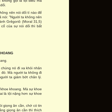
c không gọi là tội điều mà
dối.
hông nên nói dối tí nào để
đã nói: "Người ta không nên
hánh Grêgoriô (Moral 31,5)
cổ của sự nói dối thì bất
 KHOANG
oang.
h chúng nó đi xa khỏi nhân
o đó. Mà người ta không đi
người ta giảm bớt chân lý.
sự 'khoe khoang. Mà sự khoe
i là tội nặng hơn sự khoe
i giọng ân cần, chớ có tin
ằng giọng ân cần thì thích