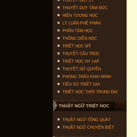
THUYẾT DUY LÝ
THUYẾT DUY TÂM ĐỨC
HIỆN TƯỢNG HỌC
LÝ LUẬN PHÊ PHÁN
PHÂN TÂM HỌC
THÔNG DIỄN HỌC
TRIẾT HỌC MỸ
THUYẾT CẤU TRÚC
TRIẾT HỌC HY LẠP
THUYẾT NỮ QUYỀN
PHONG TRÀO KHAI MINH
TIỂU SỬ TRIẾT GIA
TRIẾT HỌC THỜI TRUNG ĐẠI
THUẬT NGỮ TRIẾT HỌC
THUẬT NGỮ TỔNG QUÁT
THUẬT NGỮ CHUYÊN BIỆT