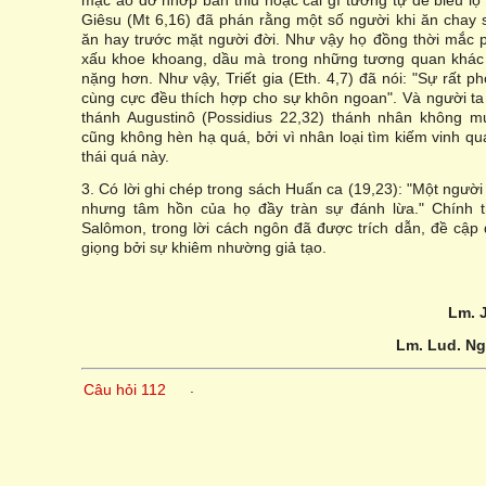
mặc áo dơ nhớp bẩn thỉu hoặc cái gì tương tự để biểu lộ
Giêsu (Mt 6,16) đã phán rằng một số người khi ăn chay 
ăn hay trước mặt người đời. Như vậy họ đồng thời mắc ph
xấu khoe khoang, dầu mà trong những tương quan khác n
nặng hơn. Như vậy, Triết gia (Eth. 4,7) đã nói: "Sự rất
cùng cực đều thích hợp cho sự khôn ngoan". Và người ta
thánh Augustinô (Possidius 22,32) thánh nhân không 
cũng không hèn hạ quá, bởi vì nhân loại tìm kiếm vinh q
thái quá này.
3. Có lời ghi chép trong sách Huấn ca (19,23): "Một ngườ
nhưng tâm hồn của họ đầy tràn sự đánh lừa." Chính 
Salômon, trong lời cách ngôn đã được trích dẫn, đề cập
giọng bởi sự khiêm nhường giả tạo.
Lm. 
Lm. Lud. N
.
Câu hỏi 112