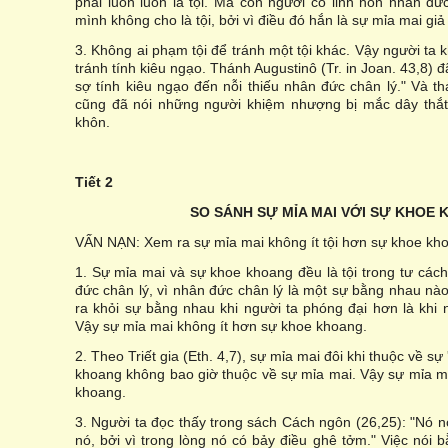
phải luôn luôn là tội. Mà con người có linh hồn nhân đứ
mình không cho là tội, bởi vì điều đó hắn là sự mỉa mai giả 
3. Không ai phạm tội để tránh một tội khác. Vậy người ta k
tránh tính kiêu ngạo. Thánh Augustinô (Tr. in Joan. 43,8) 
sợ tính kiêu ngạo đến nỗi thiếu nhân đức chân lý." Và t
cũng đã nói những người khiệm nhượng bị mắc dây thắt 
khôn.
Tiết 2
SO SÁNH SỰ MỈA MAI VỚI SỰ KHOE
VẤN NẠN: Xem ra sự mỉa mai không ít tội hơn sự khoe kh
1. Sự mỉa mai và sự khoe khoang đều là tội trong tư các
đức chân lý, vì nhân đức chân lý là một sự bằng nhau nà
ra khỏi sự bằng nhau khi người ta phóng đại hơn là khi 
Vậy sự mỉa mai không ít hơn sự khoe khoang.
2. Theo Triết gia (Eth. 4,7), sự mỉa mai đôi khi thuộc về 
khoang không bao giờ thuộc về sự mỉa mai. Vậy sự mỉa ma
khoang.
3. Người ta đọc thấy trong sách Cách ngôn (26,25): "Nó nó
nó, bởi vì trong lòng nó có bảy điều ghê tởm." Việc nói b