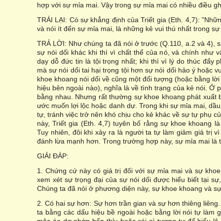
hợp với sự mỉa mai. Vậy trong sự mỉa mai có nhiều điều g
TRÁI LẠI: Có sự khẳng định của Triết gia (Eth. 4,7): "Nhữ
và nói ít đến sự mỉa mai, là những kẻ vui thú nhất trong sự
TRẢ LỜI: Như chúng ta đã nói ở trước (Q.110, a.2 và 4), sự
sự nói dối khác khi thì vì chất thể của nó, và chính như v
dạy dỗ đức tin là tội trọng nhất; khi thì vì lý do thúc đẩy
mà sự nói dối tai hại trọng tội hơn sự nói dối hảo ý hoặc 
khoe khoang nói dối về cũng một đối tượng (hoặc bằng lời
hiệu bên ngoài nào), nghĩa là về tình trạng của kẻ nói. Ở
bằng nhau. Nhưng rất thường sự khoe khoang phát xuất b
ước muốn lợi lộc hoặc danh dự. Trong khi sự mỉa mai, dầu
tự, tránh việc trở nên khó chịu cho kẻ khác về sự tự phụ 
này, Triết gia (Eth. 4,7) tuyên bố rằng sự khoe khoang l
Tuy nhiên, đôi khi xảy ra là người ta tự làm giảm giá trị vì
đánh lừa mạnh hơn. Trong trường hợp này, sự mỉa mai là t
GIẢI ĐÁP:
1. Chứng cứ này có giá trị đối với sự mỉa mai và sự kho
xem xét sự trọng đại của sự nói dối được hiểu biết tại sự
Chúng ta đã nói ở phương diện này, sự khoe khoang và s
2. Có hai sự hơn: Sự hơn trần gian và sự hơn thiêng liêng.
ta bằng các dấu hiệu bề ngoài hoặc bằng lời nói tự làm g