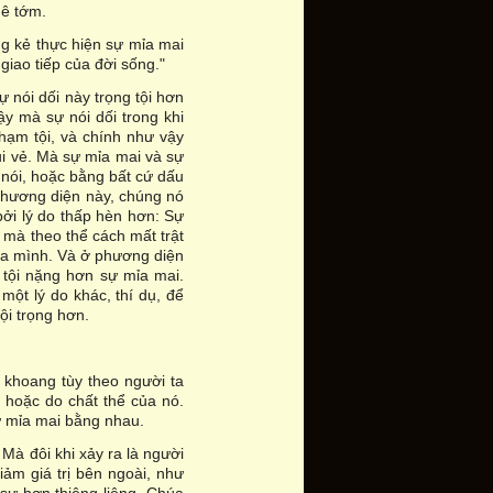
hê tớm.
ng kẻ thực hiện sự mỉa mai
 giao tiếp của đời sống."
 nói dối này trọng tội hơn
ậy mà sự nói dối trong khi
 phạm tội, và chính như vậy
vui vẻ. Mà sự mỉa mai và sự
 nói, hoặc bằng bất cứ dấu
 phương diện này, chúng nó
ởi lý do thấp hèn hơn: Sự
 mà theo thể cách mất trật
của mình. Và ở phương diện
à tội nặng hơn sự mỉa mai.
 một lý do khác, thí dụ, để
ội trọng hơn.
e khoang tùy theo người ta
, hoặc do chất thể của nó.
ự mỉa mai bằng nhau.
 Mà đôi khi xảy ra là người
iảm giá trị bên ngoài, như