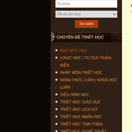
CHUYÊN ĐỀ TRIẾT HỌC
ĐẠO ĐỨC HỌC
LOGIC HỌC | TƯ DUY PHẢN
BIỆN
NHẬP MÔN TRIẾT HỌC
NHẬN THỨC LUẬN | KHOA HỌC
LUẬN
SIÊU HÌNH HỌC
TRIẾT HỌC GIÁO DỤC
TRIẾT HỌC LỊCH SỬ
TRIẾT HỌC NHÂN HỌC
TRIẾT HỌC TINH THẦN
TRIẾT HỌC NGHỆ THUẬT