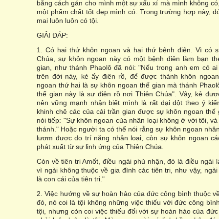
bằng cách gán cho mình một sự xấu xí mà mình không có
một phẩm chất tốt đẹp mình có. Trong trường hợp này, đó
mai luôn luôn có tội.
GIẢI ĐÁP:
1. Có hai thứ khôn ngoan và hai thứ bệnh điên. Vì có 
Chúa, sự khôn ngoan này có một bệnh điên làm bạn the
gian, như thánh Phaolô đã nói: "Nếu trong anh em có a
trên đời này, kẻ ấy điên rồ, để được thành khôn ngoan
ngoan thứ hai là sự khôn ngoan thế gian mà thánh Phaolô
thế gian này là sự điên rồ nơi Thiên Chúa". Vậy, kẻ đư
nên vững mạnh nhận biết mình là rất dại dột theo ý kiến
khinh chê các của cải trần gian được sự khôn ngoan thế 
nói tiếp: "Sự khôn ngoan của nhân loại không ở với tôi, và t
thánh." Hoặc người ta có thể nói rằng sự khôn ngoan nhân
lượm được do trí năng nhân loại, còn sự khôn ngoan cá
phát xuất từ sự linh ứng của Thiên Chúa.
Còn về tiên tri Amốt, điều ngài phủ nhận, đó là điều ngài là
vì ngài không thuộc về gia đình các tiên tri, như vậy, ngà
là con cái của tiên tri."
2. Việc hướng về sự hoàn hảo của đức công bình thuộc về
đó, nó coi là tội không những việc thiếu với đức công bình
tội, nhưng còn coi việc thiếu đối với sự hoàn hảo của đứ