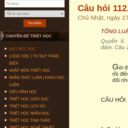
Câu hỏi 11
Chủ Nhật, ngày 2
TỔNG LU
CHUYÊN ĐỀ TRIẾT HỌC
Quyển II,
đảm.
Câu 
ĐẠO ĐỨC HỌC
LOGIC HỌC | TƯ DUY PHẢN
BIỆN
G
iờ 
NHẬP MÔN TRIẾT HỌC
rồi đế
NHẬN THỨC LUẬN | KHOA HỌC
dối nh
LUẬN
SIÊU HÌNH HỌC
CÂU HỎI 
TRIẾT HỌC GIÁO DỤC
TRIẾT HỌC LỊCH SỬ
TRIẾT HỌC NHÂN HỌC
TRIẾT HỌC TINH THẦN
TRIẾT HỌC NGHỆ THUẬT