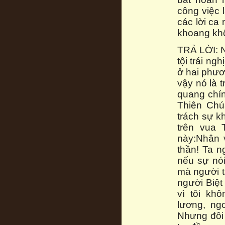
công việc 
các lời ca
khoang khôn
TRẢ LỜI: Nh
tội trái n
ở hai phươ
vậy nó là 
quang chín
Thiên Chú
trách sự k
trên vua 
này:Nhân v
thần! Ta n
nếu sự nói
mà người t
người Biệt
vì tôi kh
lương, ngo
Nhưng đôi 