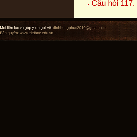
Câu hỏi 117
Mọi liên lạc và góp ý xin gửi về:
dinhhongphuc2010@gmail.com
.
Bản quyền:
www.triethoc.edu.vn