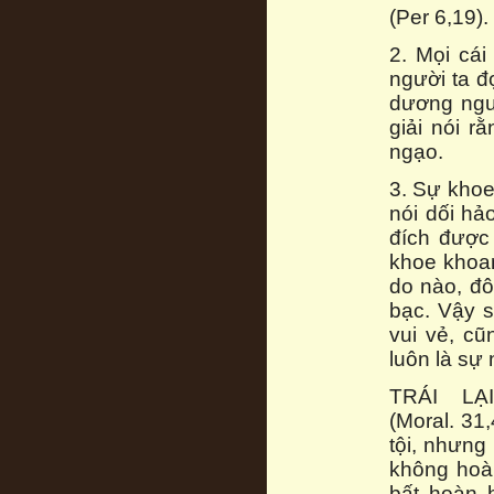
(Per 6,19).
2. Mọi cái
người ta đ
dương ngư
giải nói 
ngạo.
3. Sự khoe
nói dối hả
đích được 
khoe khoan
do nào, đô
bạc. Vậy s
vui vẻ, cũ
luôn là sự 
TRÁI LẠ
(Moral. 31
tội, nhưng
không hoàn
bất hoàn 