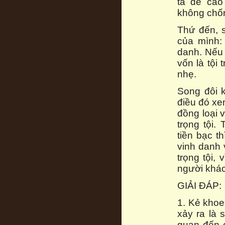
ta đề cao
không chốn
Thứ đến, 
của mình:
danh. Nếu 
vốn là tội 
nhẹ.
Song đôi k
điều đó xe
đồng loại 
trọng tội.
tiền bạc 
vinh danh 
trọng tội,
người khác
GIẢI ĐÁP:
1. Kẻ khoe
xảy ra là
quan đến 