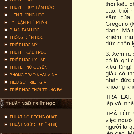
THUYẾT DUY LÝ
thói kiêu 
THUYẾT DUY TÂM ĐỨC
cao, thói 
HIỆN TƯỢNG HỌC
sấm của G
LÝ LUẬN PHÊ PHÁN
Grêgôriô (
danh. Mà t
PHÂN TÂM HỌC
khiêm như
THÔNG DIỄN HỌC
đức chân l
TRIẾT HỌC MỸ
THUYẾT CẤU TRÚC
3. Xem ra
có lời ghi 
TRIẾT HỌC HY LẠP
kiêu túng
THUYẾT NỮ QUYỀN
giàu có th
PHONG TRÀO KHAI MINH
nhân đức 
TIỂU SỬ TRIẾT GIA
khoang khô
TRIẾT HỌC THỜI TRUNG ĐẠI
TRÁI LẠI: 
lập với nh
THUẬT NGỮ TRIẾT HỌC
TRẢ LỜI: 
THUẬT NGỮ TỔNG QUÁT
việc người
THUẬT NGỮ CHUYÊN BIỆT
người ta q
lên cao. M