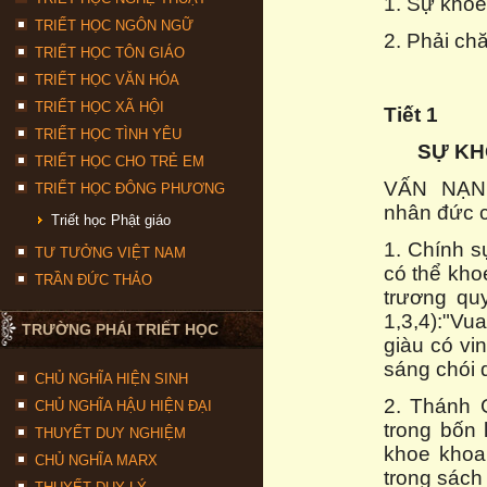
1. Sự khoe
TRIẾT HỌC NGÔN NGỮ
2. Phải ch
TRIẾT HỌC TÔN GIÁO
TRIẾT HỌC VĂN HÓA
TRIẾT HỌC XÃ HỘI
Tiết 1
TRIẾT HỌC TÌNH YÊU
SỰ KH
TRIẾT HỌC CHO TRẺ EM
VẤN NẠN:
TRIẾT HỌC ĐÔNG PHƯƠNG
nhân đức c
Triết học Phật giáo
1. Chính s
TƯ TƯỞNG VIỆT NAM
có thể kho
TRẦN ĐỨC THẢO
trương quy
1,3,4):"Vu
TRƯỜNG PHÁI TRIẾT HỌC
giàu có vi
sáng chói 
CHỦ NGHĨA HIỆN SINH
2. Thánh G
CHỦ NGHĨA HẬU HIỆN ĐẠI
trong bốn 
THUYẾT DUY NGHIỆM
khoe khoa
CHỦ NGHĨA MARX
trong sách