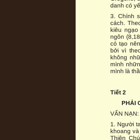
danh có yế
3. Chính 
cách. Theo
kiêu ngạo
ngôn (8,18
có tạo nê
bởi vì the
không nhữ
mình những
mình là th
Tiết 2
PHẢI
VẤN NẠN: X
1. Người t
khoang và 
Thiên Chú