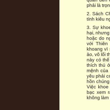
phải là trọn
2. Sách Ch
tính kiêu n
3. Sự kho
hại, nhưng
hoặc do ng
với Thiên
khoang vì 
ảo, vô lối 
này có thế
thích thú 
mệnh của T
yêu phải c
hồn chúng 
Việc khoe
bạc xem r
không làm h