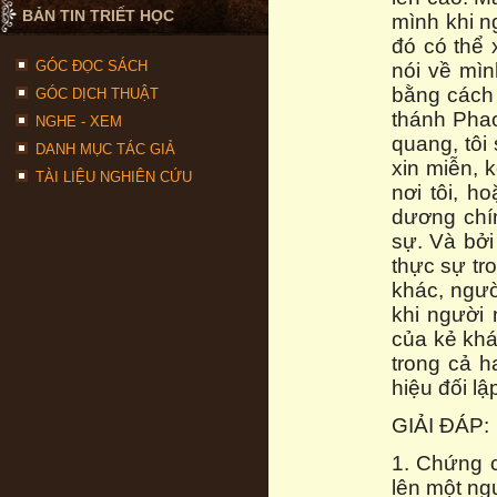
BẢN TIN TRIẾT HỌC
mình khi n
đó có thể 
GÓC ĐỌC SÁCH
nói về mì
bằng cách 
GÓC DỊCH THUẬT
thánh Phao
NGHE - XEM
quang, tôi
DANH MỤC TÁC GIẢ
xin miễn, 
TÀI LIỆU NGHIÊN CỨU
nơi tôi, h
dương chín
sự. Và bởi
thực sự tr
khác, ngườ
khi người 
của kẻ khá
trong cả 
hiệu đối lậ
GIẢI ĐÁP:
1. Chứng c
lên một ngư