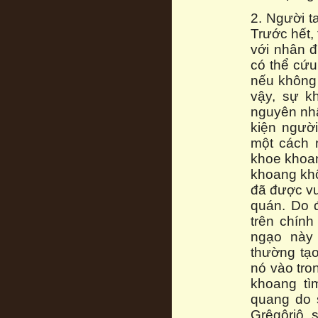
2. Người t
Trước hết,
với nhân đ
có thể cứu
nếu không 
vậy, sự k
nguyên nhâ
kiện người
một cách 
khoe khoan
khoang khô
đã được vu
quán. Do 
trên chính
ngạo này
thường tạ
nó vào tro
khoang tì
quang do 
Grêgôriô, 