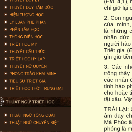
THUYẾT DUY LÝ
(
Eth.
4,1), 
chỉ giữ lại 
THUYẾT DUY TÂM ĐỨC
HIỆN TƯỢNG HỌC
2. Con ngư
LÝ LUẬN PHÊ PHÁN
của mình,
PHÂN TÂM HỌC
là những c
nhân đức 
THÔNG DIỄN HỌC
người hào 
TRIẾT HỌC MỸ
Triết gia (
E
THUYẾT CẤU TRÚC
gìn giữ tiề
TRIẾT HỌC HY LẠP
3. Các nh
THUYẾT NỮ QUYỀN
trông thấy
PHONG TRÀO KHAI MINH
các nhân đ
TIỂU SỬ TRIẾT GIA
tính hào p
TRIẾT HỌC THỜI TRUNG ĐẠI
cho hoặc 
tật xấu. V
THUẬT NGỮ TRIẾT HỌC
TRÁI LẠI: 
âm dạy ch
THUẬT NGỮ TỔNG QUÁT
Mà Phúc âm
THUẬT NGỮ CHUYÊN BIỆT
phóng là m