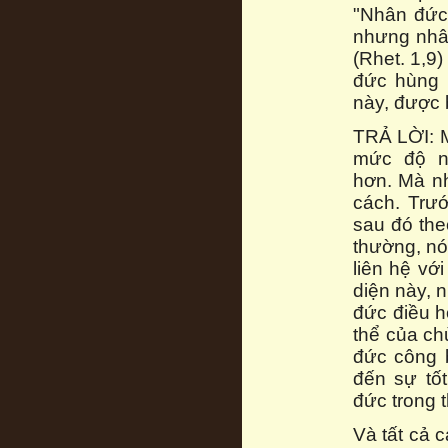
"Nhân đức
nhưng nhâ
(Rhet. 1,9
đức hùng 
này, được 
TRẢ LỜI: M
mức độ nh
hơn. Mà nh
cách. Trướ
sau đó the
thường, nó
liên hệ vớ
diện này, 
đức điều h
thể của ch
đức công 
đến sự tốt
đức trong t
Và tất cả 