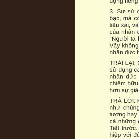
động riêng
3. Sự sử d
bạc, mà cò
tiêu xài, 
của nhân đ
"Người ta 
Vậy không 
nhân đức 
TRÁI LẠI: C
sử dụng cá
nhân đức 
chiếm hữu 
hơn sự già
TRẢ LỜI: 
như chúng 
tượng hay 
cả những g
Tiết trướ
hiệp với đ