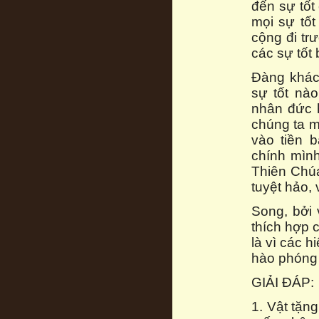
đến sự tốt
mọi sự tốt
cộng đi trư
các sự tốt 
Đàng khác
sự tốt nà
nhân đức h
chúng ta m
vào tiền 
chính mình
Thiên Chúa
tuyệt hảo, 
Song, bởi 
thích hợp 
là vì các h
hào phóng 
GIẢI ĐÁP:
1. Vật tặn