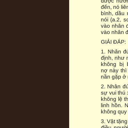
được hướn
đến, nó li
bình, dầu 
nói (a.2, 
vào nhân đ
vào nhân đ
GIẢI ĐÁP:
1. Nhân đ
định, như
không bị 
nợ này thì
nần gặp ở n
2. Nhân đứ
sự vui thú
không lệ t
linh hồn.
không quy 
3. Vật tặn
điều ngườ