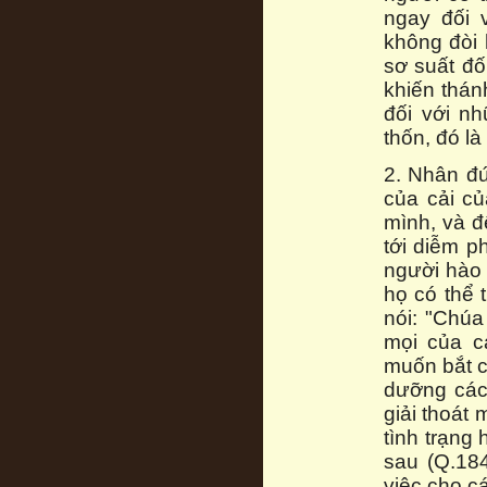
ngay đối 
không đòi 
sơ suất đố
khiến thán
đối với nh
thốn, đó l
2. Nhân đứ
của cải củ
mình, và đ
tới diễm ph
người hào
họ có thể 
nói: "Chúa
mọi của c
muốn bắt c
dưỡng các
giải thoát 
tình trạng
sau (Q.184
việc cho c