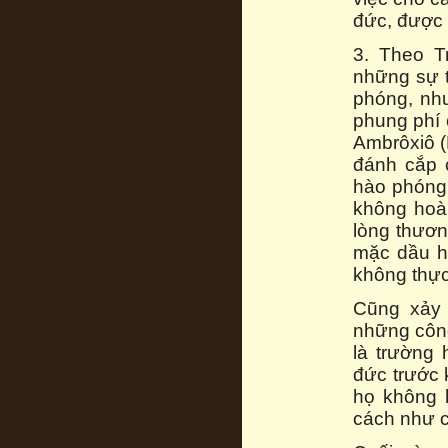
đức, được 
3. Theo Tr
những sự 
phóng, như
phung phí 
Ambrôxiô (D
đánh cắp 
hào phóng
không hoà
lòng thươn
mặc dầu h
không thự
Cũng xảy 
những công
là trường
đức trước 
họ không 
cách như c