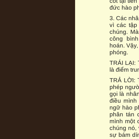
cốt tại tiề
đức hào ph
3. Các nhâ
vì các tập
chúng. Mà
công bìn
hoán. Vậy,
phóng.
TRÁI LẠI: 
là điểm tru
TRẢ LỜI: T
phép người
gọi là nhâ
điều mình
ngữ hào ph
phân tán 
mình một c
chúng nó, 
sự bám dín