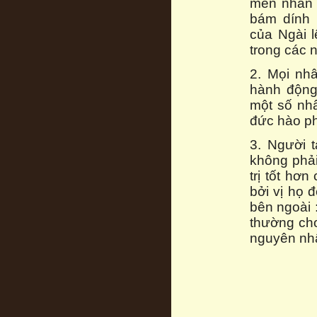
mến nhân 
bám dính 
của Ngài 
trong các 
2. Mọi nh
hành động
một số nhâ
đức hào ph
3. Người 
không phải
trị tốt hơ
bởi vị họ 
bên ngoài 
thường cho
nguyên nh