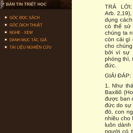
BẢN TIN TRIẾT HỌC
TRẢ LỜI:
Arb. 2,19)
GÓC ĐỌC SÁCH
dụng cách 
GÓC DỊCH THUẬT
có thể sử
chúng ta 
NGHE - XEM
còn cái gì
DANH MỤC TÁC GIẢ
cho chúng
TÀI LIỆU NGHIÊN CỨU
bởi vì sự
phóng thì,
đức.
GIẢI ĐÁP:
1. Như th
Baxiliô (H
được ban 
đức do sự 
đó, con n
nhiều cho 
luôn dành 
người có t