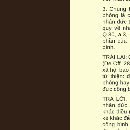
3. Chúng 
phóng là 
nhân đức t
quy về nh
Q.30, a.3,
phần của 
bình.
TRÁI LẠI: 
(De Off. 2
xã hội bao
từ thiện:
phóng hay 
đức công b
TRẢ LỜI: 
nhân đức 
khác điều 
kẻ khác đi
công bình 