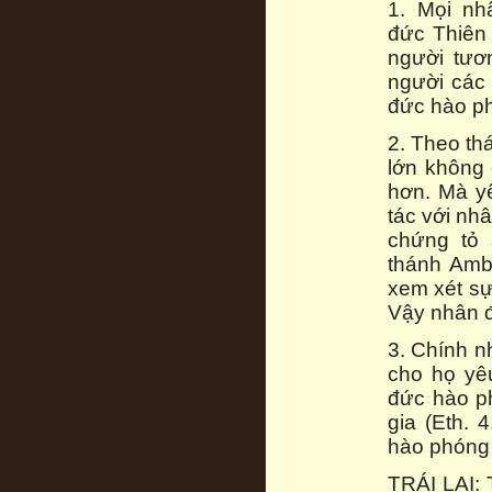
1. Mọi nh
đức Thiên
người tươ
người các 
đức hào ph
2. Theo th
lớn không 
hơn. Mà yế
tác với nh
chứng tỏ 
thánh Ambr
xem xét sự
Vậy nhân đ
3. Chính n
cho họ yê
đức hào ph
gia (Eth. 
hào phóng
TRÁI LẠI: 