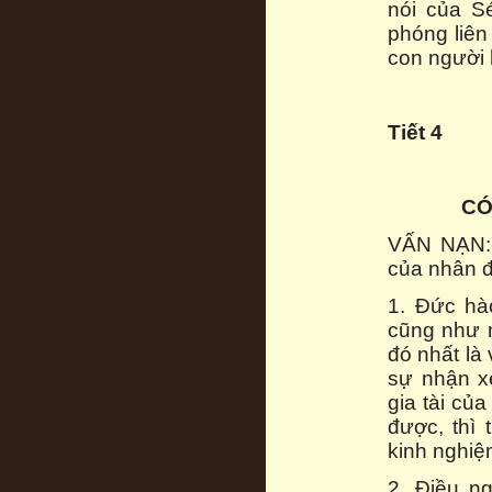
nói của S
phóng liên
con người 
Tiết 4
CÓ
VẤN NẠN: 
của nhân 
1. Đức hà
cũng như m
đó nhất là 
sự nhận x
gia tài củ
được, thì 
kinh nghiệ
2. Điều ng