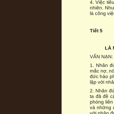
4. Việc ti
nhiên. Như
là công vi
Tiết 5
LÀ
VẤN NẠN: 
1. Nhân đ
mắc nợ, nó
đức hào ph
lập với nh
2. Nhân đứ
ta đã đề c
phóng liên
và những 
với nhân đ