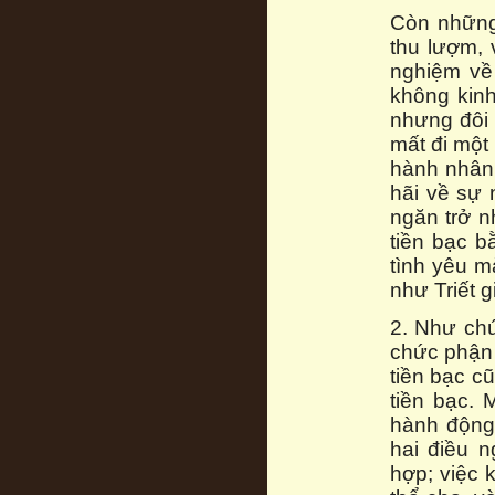
Còn những
thu lượm, 
nghiệm về
không kin
nhưng đôi 
mất đi một
hành nhân
hãi về sự 
ngăn trở n
tiền bạc b
tình yêu m
như Triết gi
2. Như chú
chức phận 
tiền bạc c
tiền bạc. 
hành động 
hai điều 
hợp; việc 