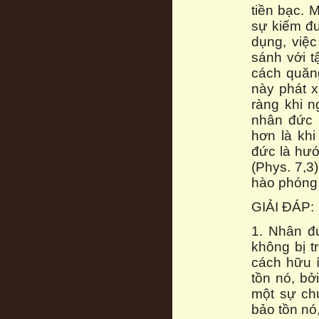
tiền bạc. 
sự kiếm đư
dụng, việ
sánh với t
cách quăn
này phát x
ràng khi 
nhân đức 
hơn là khi
đức là hướ
(Phys. 7,3
hào phóng 
GIẢI ĐÁP:
1. Nhân đứ
không bị t
cách hữu í
tồn nó, bở
một sự chu
bảo tồn nó