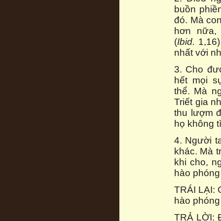
buồn phiền
đó. Mà con
hơn nữa, 
(
Ibid.
1,16)
nhất với n
3. Cho đượ
hết mọi s
thể. Mà n
Triết gia n
thu lượm 
họ không t
4. Người t
khác. Mà tr
khi cho, n
hào phóng l
TRÁI LẠI: C
hào phóng l
TRẢ LỜI: 