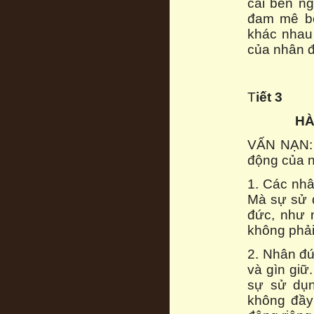
cải bên n
đam mê bê
khác nhau
của nhân đ
T
iết 3
HÀ
VẤN NẠN: 
động của 
1. Các nh
Mà sự sử 
đức, như 
không phải
2. Nhân đ
và gìn giữ
sự sử dụn
không đầy 