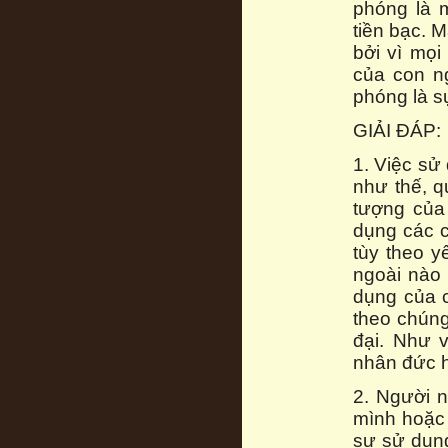
phóng là 
tiền bạc. M
bởi vì mọ
của con n
phóng là s
GIẢI ĐÁP:
1. Việc sử
như thế, q
tượng của
dụng các c
tùy theo y
ngoài nào
dụng của c
theo chúng
đại. Như 
nhân đức h
2. Người 
mình hoặc 
sự sử dụng