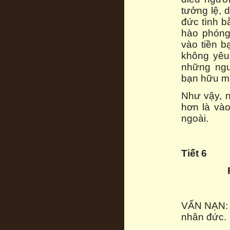
tưởng lệ, 
đức tình b
hào phóng 
vào tiền 
không yêu 
những ngư
bạn hữu mà
Như vậy, 
hơn là vào
ngoài.
Tiết 6
VẤN NẠN: X
nhân đức.