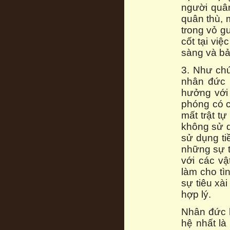
người quân
quân thù, 
trong vỏ 
cốt tại vi
sàng và bả
3. Như chú
nhân đức 
hưởng với 
phóng có c
mất trật t
không sử d
sử dụng ti
những sự ti
với các vậ
làm cho tì
sự tiêu xà
hợp lý.
Nhân đức h
hệ nhất là