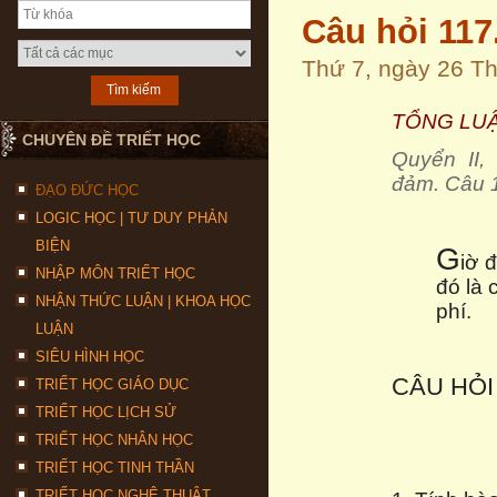
Câu hỏi 11
Thứ 7, ngày 26 T
TỔNG LU
CHUYÊN ĐỀ TRIẾT HỌC
Quyển II,
đảm.
Câu 
ĐẠO ĐỨC HỌC
LOGIC HỌC | TƯ DUY PHẢN
BIỆN
G
iờ 
NHẬP MÔN TRIẾT HỌC
đó là 
NHẬN THỨC LUẬN | KHOA HỌC
phí.
LUẬN
SIÊU HÌNH HỌC
CÂU HỎI
TRIẾT HỌC GIÁO DỤC
TRIẾT HỌC LỊCH SỬ
TRIẾT HỌC NHÂN HỌC
TRIẾT HỌC TINH THẦN
TRIẾT HỌC NGHỆ THUẬT