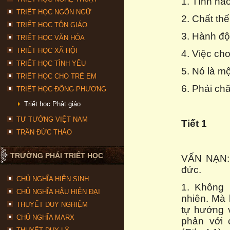
1. Tính hà
TRIẾT HỌC NGÔN NGỮ
2. Chất thể
TRIẾT HỌC TÔN GIÁO
3. Hành độ
TRIẾT HỌC VĂN HÓA
TRIẾT HỌC XÃ HỘI
4. Việc ch
TRIẾT HỌC TÌNH YÊU
5. Nó là m
TRIẾT HỌC CHO TRẺ EM
6. Phải ch
TRIẾT HỌC ĐÔNG PHƯƠNG
Triết học Phật giáo
TƯ TƯỞNG VIỆT NAM
Tiết 1
TRẦN ĐỨC THẢO
TRƯỜNG PHÁI TRIẾT HỌC
VẤN NẠN: 
đức.
CHỦ NGHĨA HIỆN SINH
1. Không 
CHỦ NGHĨA HẬU HIỆN ĐẠI
nhiên. Mà 
THUYẾT DUY NGHIỆM
tự hướng v
CHỦ NGHĨA MARX
phản với 