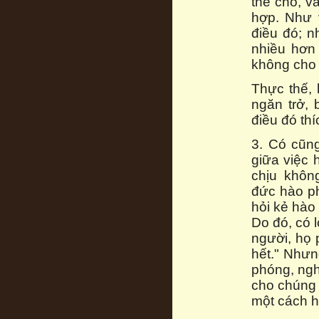
thể cho, v
hợp. Như 
điều đó; n
nhiều hơn
không cho 
Thực thế,
ngăn trở,
điều đó thí
3. Có cũn
giữa việc 
chịu khôn
đức hào ph
hỏi kẻ hào
Do đó, có l
người, họ 
hết." Nhưn
phóng, nghĩ
cho chúng 
một cách 