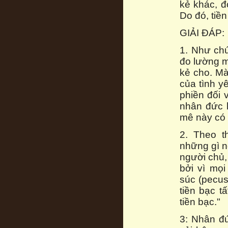
kẻ khác, đ
Do đó, tiề
GIẢI ĐÁP:
1. Như ch
đo lường m
kẻ cho. Mà
của tình y
phiền đối 
nhân đức 
mê này có 
2. Theo th
những gì n
người chủ,
bởi vì mọi
súc (pecus)
tiền bạc t
tiền bạc."
3: Nhân đứ