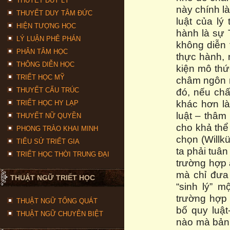
THUYẾT DUY LÝ
này chính l
THUYẾT DUY TÂM ĐỨC
luật của lý 
HIỆN TƯỢNG HỌC
hành là sự 
LÝ LUẬN PHÊ PHÁN
không diễn t
PHÂN TÂM HỌC
thực hành, 
THÔNG DIỄN HỌC
kiện mô thứ
TRIẾT HỌC MỸ
châm ngôn mớ
THUYẾT CẤU TRÚC
đó, nếu chấ
khác hơn l
TRIẾT HỌC HY LẠP
luật – thâm
THUYẾT NỮ QUYỀN
cho khả thể 
PHONG TRÀO KHAI MINH
chọn (Willkü
TIỂU SỬ TRIẾT GIA
ta phải tuâ
TRIẾT HỌC THỜI TRUNG ĐẠI
trường hợp 
mà chỉ đưa 
THUẬT NGỮ TRIẾT HỌC
“sinh lý” 
trường hợp
THUẬT NGỮ TỔNG QUÁT
bố quy luậ
THUẬT NGỮ CHUYÊN BIỆT
nào mà bản t