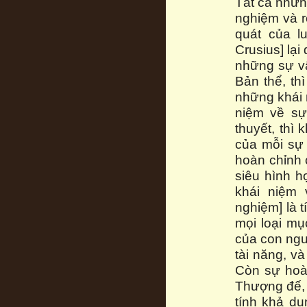
Tất cả nhữn
nghiệm và r
quát của l
Crusius] lại
những sự vậ
Bản thể, th
những khái n
niệm về sự
thuyết, thì 
của mỗi sự 
hoàn chỉnh 
siêu hình h
khái niệm 
nghiệm] là 
mọi loại mụ
của con ngườ
tài năng, và
Còn sự hoà
Thượng đế, v
tính khả d