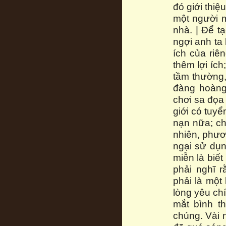
đó giới thiệ
một người m
nhà. | Để t
ngợi anh ta 
ích của riê
thêm lợi ích
tầm thường, 
đàng hoàng:
chơi sa đọa
giới có tuy
nạn nữa; ch
nhiên, phươ
ngại sử dụn
miễn là biết
phải nghĩ 
phải là một 
lòng yêu ch
mắt bình t
chúng. Vài n