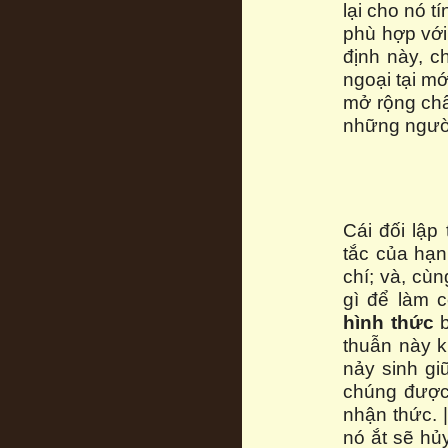
lại cho nó t
phù hợp với 
định này, 
ngoại tại mớ
mở rộng ch
những ngườ
Cái đối lập
tắc của hạn
chí; và, cùn
gì để làm c
hình thức
b
thuẫn này k
nảy sinh gi
chúng được
nhận thức. |
nó ắt sẽ hủ