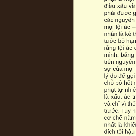
điều xấu về
phải được g
các nguyên 
mọi tội ác 
nhân là kẻ t
tước bỏ hạnh
rằng tội ác 
mình, bằng 
trên nguyên
sự của mọi 
lý do để gọi
chỗ bỏ hết 
phạt tự nhi
là xấu, ác t
và chỉ vì th
trước. Tuy 
cơ chế nằm 
nhất là khi
đích tối hậu