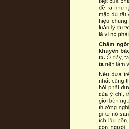
biệt của ph
đề ra những
mặc dù tất
hiệu chung,
luân lý đượ
là vì nó phải
Châm ngôn 
khuyên bảo
ta.
Ở đây, ta
ta
nên làm v
Nếu dựa tr
nhất cũng t
hỏi phải đư
của ý chí, 
giới bên ng
thường nghi
gì tự nó sán
ích lâu bền
con người, 