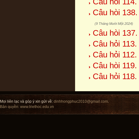
Câu hỏi 114.
Câu hòi 138.
(9 Tháng Mười Một 2024)
Câu hòi 137.
Câu hỏi 113.
Câu hỏi 112.
Câu hòi 119.
Câu hỏi 118. 
Mọi liên lạc và góp ý xin gửi về:
dinhhongphuc2010@gmail.com
.
Bản quyền:
www.triethoc.edu.vn