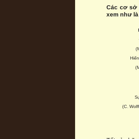
Các
cơ sở 
xem như là 
(
Hiến
(
S
(C. Wolf