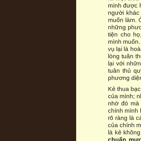
mình được hạ
người khác
muốn làm. Ở
những phươ
tiện cho họ
mình muốn. 
vụ lại là ho
lòng tuân t
lại với nh
tuân thủ qu
phương diệ
Kẻ thua bạc
của mình; n
nhờ đó mà 
chính mình k
rõ ràng là 
của chính mì
là kẻ không 
chuẩn mự