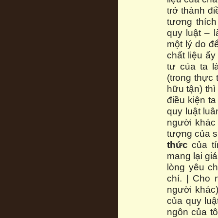
trở thành đ
tương thích
quy luật – 
một lý do đ
chất liệu ấ
tư của ta l
(trong thực
hữu tận) thì
điều kiện t
quy luật lu
người khác 
tượng của s
thức
của tí
mang lại gi
lòng yêu ch
chí. | Cho
người khác)
của quy luậ
ngôn của tô