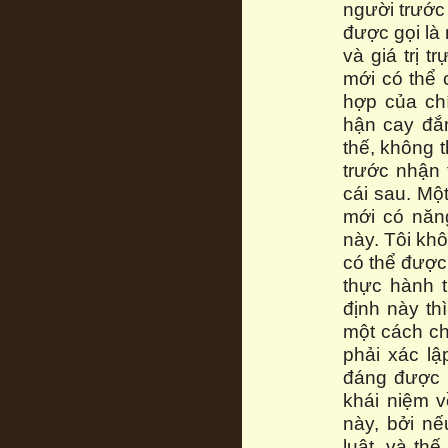
người trước
được gọi là 
và giá trị 
mới có thể 
hợp của ch
hận cay đắn
thế, không 
trước nhận 
cái sau. Một
mới có năn
này. Tôi kh
có thể được 
thực hành 
định này th
một cách ch
phải xác l
đáng được g
khái niệm 
này, bởi nế
luật, và th