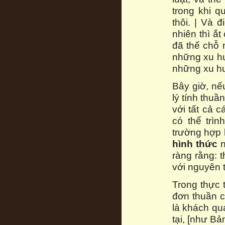
trong khi q
thôi. | Và 
nhiên thì ắ
đã thế chỗ 
những xu hư
những xu hư
Bây giờ, nế
lý tính thuầ
với tất cả 
có thể trìn
trường hợp 
hình thức
ràng rằng: 
với nguyên 
Trong thực 
đơn thuần c
là khách qua
tại, [như Bả