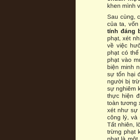
khen mình v
Sau cùng, c
của ta, vốn 
tính đáng 
phạt, xét n
về việc hư
phạt có thể
phạt vào mụ
biện minh n
sự tổn hại 
người bị tr
sự nghiêm k
thực hiện đ
toàn tương 
xét như sự 
công lý, và
Tất nhiên, 
trừng phạt 
phạt là một