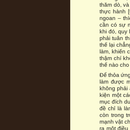
thăm dò, và
thực hành [
ngoan – th
cần có sự 
khi đó, quy
phải tuân t
thế lại chẳ
làm, khiến 
thậm chí kh
thế nào cho
Để thỏa ứng
làm được mọ
không phải 
kiện một cá
mục đích du
đề chỉ là l
còn trong t
mạnh vật c
ra một điều