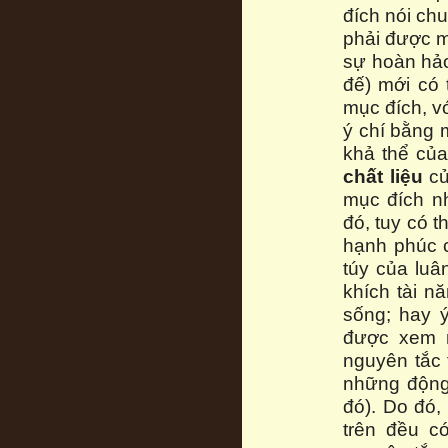
đích nói ch
phải được m
sự hoàn hảo
đế) mới có 
mục đích, vớ
ý chí bằng 
khả thể của
chất liệu
củ
mục đích n
đó, tuy có 
hạnh phúc 
túy của luâ
khích tài n
sống; hay ý
được xem n
nguyên tắc
những động
đó). Do đó,
trên đều c