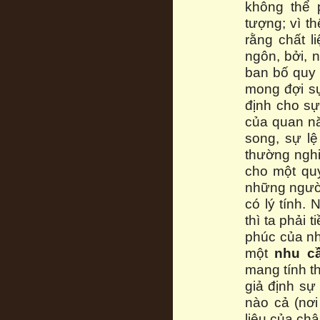
không thể 
tượng; vì t
rằng chất l
ngôn, bởi, 
ban bố quy 
mong đợi sự
định cho sự
của quan n
song, sự lệ
thường nghi
cho một quy
những người
có lý tính.
thì ta phải 
phúc của nh
một
nhu c
mang tính t
giả định sự 
nào cả (nơi
liệu của ch