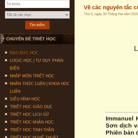
Về các nguyên tắc củ
Thứ 5, ngày 20 Tháng Hai năm 202
CHUYÊN ĐỀ TRIẾT HỌC
ĐẠO ĐỨC HỌC
LOGIC HỌC | TƯ DUY PHẢN
BIỆN
NHẬP MÔN TRIẾT HỌC
NHẬN THỨC LUẬN | KHOA HỌC
LUẬN
SIÊU HÌNH HỌC
TRIẾT HỌC GIÁO DỤC
TRIẾT HỌC LỊCH SỬ
Immanuel 
TRIẾT HỌC NHÂN HỌC
Sơn dịch và
TRIẾT HỌC TINH THẦN
Phiên bản đ
TRIẾT HỌC NGHỆ THUẬT