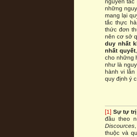
nguyên tắc c
những nguyê
mang lại quy
tắc thực h
thức đơn th
nên cơ sở qu
duy nhất 
nhất quyết
cho những h
như là nguy
hành vi lẫn
quy định ý c
[1]
Sự tự tr
đầu theo ng
Discources
thuộc và qu