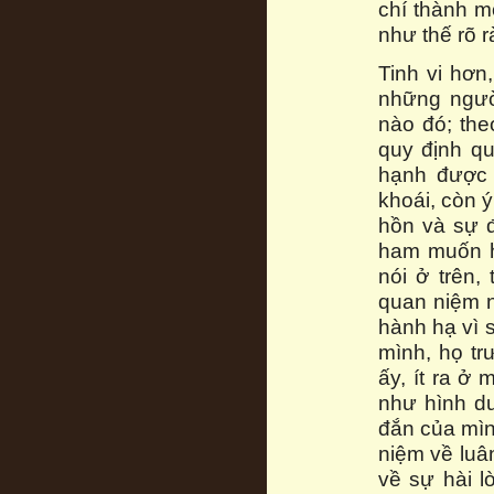
chí thành m
như thế rõ 
Tinh vi hơn
những ngườ
nào đó; the
quy định qu
hạnh được x
khoái, còn ý
hồn và sự 
ham muốn h
nói ở trên,
quan niệm n
hành hạ vì 
mình, họ tr
ấy, ít ra ở 
như hình du
đắn của mình
niệm về luâ
về sự hài l