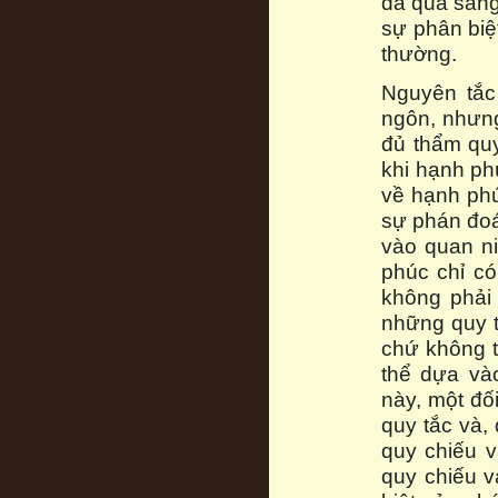
đã quá sáng
sự phân biệ
thường.
Nguyên tắc
ngôn, nhưn
đủ thẩm quy
khi hạnh ph
về hạnh phú
sự phán đoá
vào quan ni
phúc chỉ có
không phải 
những quy t
chứ không t
thể dựa và
này, một đố
quy tắc và,
quy chiếu v
quy chiếu v