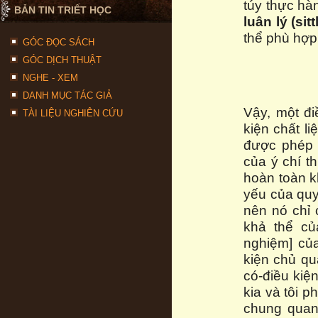
túy thực hàn
BẢN TIN TRIẾT HỌC
luân lý (si
thể phù hợp
GÓC ĐỌC SÁCH
GÓC DỊCH THUẬT
NGHE - XEM
DANH MỤC TÁC GIẢ
Vậy, một đi
TÀI LIỆU NGHIÊN CỨU
kiện chất l
được phép 
của ý chí t
hoàn toàn k
yếu của quy
nên nó chỉ 
khả thể củ
nghiệm] củ
kiện chủ qu
có-điều kiệ
kia và tôi p
chung qua