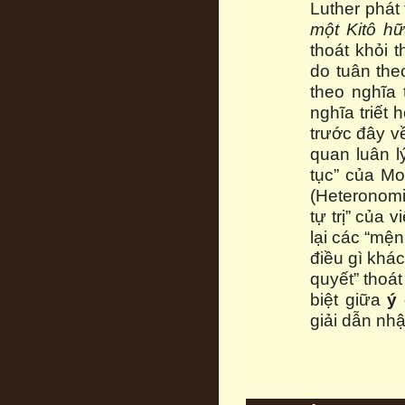
Luther phát 
một Kitô h
thoát khỏi
do tuân the
theo nghĩa 
nghĩa triết
trước đây về
quan luân lý
tục” của Mo
(Heteronomie
tự trị” của 
lại các “mện
điều gì khác
quyết” thoá
biệt giữa
ý 
giải dẫn nhậ