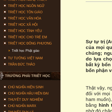
TRIẾT HỌC NGÔN NGỮ
TRIẾT HỌC TÔN GIÁO
TRIẾT HỌC VĂN HÓA
TRIẾT HỌC XÃ HỘI
TRIẾT HỌC TÌNH YÊU
TRIẾT HỌC CHO TRẺ EM
Sự tự trị (
TRIẾT HỌC ĐÔNG PHƯƠNG
của mọi qu
Triết học Phật giáo
chúng; ngư
do lựa chọ
TƯ TƯỞNG VIỆT NAM
bất kỳ bổn
TRẦN ĐỨC THẢO
bổn phận và
TRƯỜNG PHÁI TRIẾT HỌC
Thật vậy, n
CHỦ NGHĨA HIỆN SINH
đối với mọi
CHỦ NGHĨA HẬU HIỆN ĐẠI
ham muốn), 
THUYẾT DUY NGHIỆM
bằng
hình
CHỦ NGHĨA MARX
nhờ đó châm