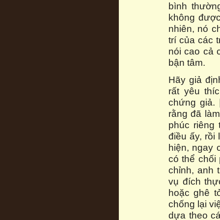
bình thường
không được 
nhiên, nó c
trí của các 
nói cao cả 
bận tâm.
Hãy giả đị
rất yêu th
chứng giả. 
rằng đã làm
phúc riêng 
điều ấy, rồi
hiện, ngay 
có thể chối
chỉnh, anh 
vụ đích th
hoặc ghê t
chống lại v
dựa theo cá