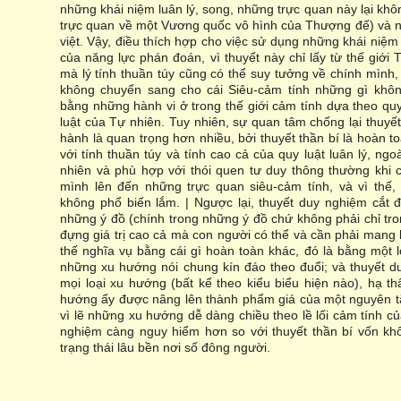
những khái niệm luân lý, song, những trực quan này lại khô
trực quan về một Vương quốc vô hình của Thượng đế) và nh
việt. Vậy, điều thích hợp cho việc sử dụng những khái niệm 
của năng lực phán đoán, vì thuyết này chỉ lấy từ thế giới
mà lý tính thuần túy cũng có thể suy tưởng về chính mình, 
không chuyển sang cho cái Siêu-cảm tính những gì khôn
bằng những hành vi ở trong thế giới cảm tính dựa theo qu
luật của Tự nhiên. Tuy nhiên, sự quan tâm chống lại thuyết
hành là quan trọng hơn nhiều, bởi thuyết thần bí là hoàn t
với tính thuần túy và tính cao cả của quy luật luân lý, ngo
nhiên và phù hợp với thói quen tư duy thông thường khi
mình lên đến những trực quan siêu-cảm tính, và vì thế,
không phổ biến lắm. | Ngược lại, thuyết duy nghiệm cắt đ
những ý đồ (chính trong những ý đồ chứ không phải chỉ tr
đựng giá trị cao cả mà con người có thể và cần phải mang l
thế nghĩa vụ bằng cái gì hoàn toàn khác, đó là bằng một 
những xu hướng nói chung kín đáo theo đuổi; và thuyết du
mọi loại xu hướng (bất kể theo kiểu biểu hiện nào), hạ t
hướng ấy được nâng lên thành phẩm giá của một nguyên tắ
vì lẽ những xu hướng dễ dàng chiều theo lề lối cảm tính c
nghiệm càng nguy hiểm hơn so với thuyết thần bí vốn kh
trạng thái lâu bền nơi số đông người.