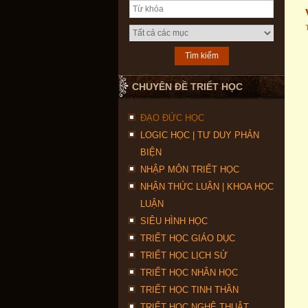
CHUYÊN ĐỀ TRIẾT HỌC
ĐẠO ĐỨC HỌC
LOGIC HỌC | TƯ DUY PHẢN
BIỆN
NHẬP MÔN TRIẾT HỌC
NHẬN THỨC LUẬN | KHOA HỌC
LUẬN
SIÊU HÌNH HỌC
TRIẾT HỌC GIÁO DỤC
TRIẾT HỌC LỊCH SỬ
TRIẾT HỌC NHÂN HỌC
TRIẾT HỌC TINH THẦN
TRIẾT HỌC NGHỆ THUẬT