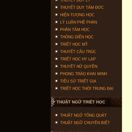
THUYẾT DUY LÝ
THUYẾT DUY TÂM ĐỨC
HIỆN TƯỢNG HỌC
LÝ LUẬN PHÊ PHÁN
PHÂN TÂM HỌC
THÔNG DIỄN HỌC
TRIẾT HỌC MỸ
THUYẾT CẤU TRÚC
TRIẾT HỌC HY LẠP
THUYẾT NỮ QUYỀN
PHONG TRÀO KHAI MINH
TIỂU SỬ TRIẾT GIA
TRIẾT HỌC THỜI TRUNG ĐẠI
THUẬT NGỮ TRIẾT HỌC
THUẬT NGỮ TỔNG QUÁT
THUẬT NGỮ CHUYÊN BIỆT