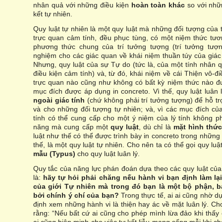
nhân quả với những điều kiện
hoàn toàn khác
so với nhữn
kết tự nhiên.
Quy luật tự nhiên là một quy luật mà những đối tượng của 
trực quan cảm tính, đều phục tùng, có một niệm thức tươ
phương thức chung của trí tưởng tượng (trí tưởng tượn
nghiệm cho các giác quan về khái niệm thuần túy của giác 
Nhưng, quy luật của sự Tự do (tức là, của một tính nhân
điều kiện cảm tính) và, từ đó, khái niệm về cái Thiện vô-đ
trực quan nào cũng như không có bất kỳ niệm thức nào 
mục đích được áp dụng in concreto. Vì thế, quy luật luân
ngoài giác tính
(chứ không phải trí tưởng tượng) để hỗ tr
và cho những đối tượng tự nhiên; và, vì các mục đích củ
tính có thể cung cấp cho một ý niệm của lý tính không 
năng mà cung cấp một
quy luật
, dù chỉ là
mặt hình thứ
luật như thế có thể được trình bày in concreto trong những
thế, là một quy luật tự nhiên. Cho nên ta có thể gọi quy luậ
mẫu (Typus)
cho quy luật luân lý.
Quy tắc của năng lực phán đoán dựa theo các quy luật của 
là:
hãy tự hỏi phải chăng nếu hành vi bạn định làm lại
của giới Tự nhiên mà trong đó bạn là một bộ phận, 
bởi chính ý chí của bạn?
Trong thực tế, ai ai cũng nhờ d
định xem những hành vi là thiện hay ác về mặt luân lý. C
rằng: “Nếu bất cứ ai cũng cho phép mình lừa đảo khi thấy 