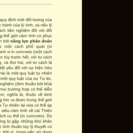
 quy định một đối tượng của
 hành của lý tính; và nếu lý
ách tiên nghiệm đối với đối
ng thế giới cảm tính có phục
nh bởi
năng lực phán đoán
c một cách phổ quát (in
nh vi in concreto (một cách
n túy trước hết, với tư cách
 và thứ hai, với tư cách là
tất yếu đối với sự hiện hữu
hải là một quy luật tự nhiên
một quy luật của sự Tự do,
 nghiệm (đơn thuần bởi khái
 mọi trường hợp có thể diễn
m, nghĩa là, thuộc về kinh
ng tìm ra được trong thế giới
 Tự nhiên lại vừa có thể áp
siêu-cảm tính về cái Thiện
ách cụ thể (in concreto). Do
cũng bị gặp những khó khăn
ý tính thuần túy lý thuyết có
 bởi vì, trong việc sử dụng