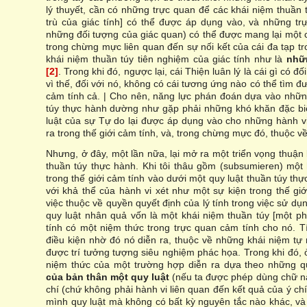
lý thuyết, cần có những trực quan để các khái niệm thuần 
trù của giác tính] có thể được áp dụng vào, và những tr
những đối tượng của giác quan) có thể được mang lại một cá
trong chừng mực liên quan đến sự nối kết của cái đa tạp t
khái niệm thuần túy tiên nghiệm của giác tính như là
nhữ
[2]
. Trong khi đó, ngược lại, cái Thiện luân lý là cái gì có đố
vì thế, đối với nó, không có cái tương ứng nào có thể tìm đ
cảm tính cả. | Cho nên, năng lực phán đoán dựa vào những
túy thực hành dường như gặp phải những khó khăn đặc biệ
luật của sự Tự do lại được áp dụng vào cho những hành vi
ra trong thế giới cảm tính, và, trong chừng mực đó, thuộc về
Nhưng, ở đây, một lần nữa, lại mở ra một triển vọng thuận
thuần túy thực hành. Khi tôi thâu gồm (subsumieren) một 
trong thế giới cảm tính vào dưới một quy luật thuần túy th
với khả thể của hành vi xét như một sự kiện trong thế gi
việc thuộc về quyền quyết định của lý tính trong việc sử dụ
quy luật nhân quả vốn là một khái niệm thuần túy [một phạ
tính có một niệm thức trong trực quan cảm tính cho nó. T
điều kiện nhờ đó nó diễn ra, thuộc về những khái niệm tự
được trí tưởng tượng siêu nghiệm phác họa. Trong khi đó, ở
niệm thức của một trường hợp diễn ra dựa theo những q
của bản thân một quy luật
(nếu ta được phép dùng chữ này
chí (chứ không phải hành vi liên quan đến kết quả của ý ch
mình quy luật mà không có bất kỳ nguyên tắc nào khác, và ý