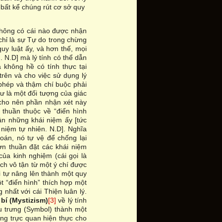
 bất kể chúng rút cơ sở quy
n không có cái nào được nhận
 chỉ là sự Tự do trong chừng
y luật ấy, và hơn thế, mọi
.. N.D] mà lý tính có thể dẫn
 không hề có tính thực tại
trên và cho việc sử dụng lý
c phép và thậm chí buộc phải
ư là một đối tượng của giác
 cho nên phần nhận xét này
 thuần thuộc về “điển hình
ân những khái niệm ấy [tức
 niệm tự nhiên. N.D]. Nghĩa
đoán, nó tự vệ để chống lại
đơn thuần đặt các khái niệm
ủa kinh nghiệm (cái gọi là
ch vô tận từ một ý chí được
i tự nâng lên thành một quy
t “điển hình” thích hợp một
 nhất với cái Thiện luân lý.
 bí (Mystizism)
[3]
về lý tính
ểu trưng (Symbol) thành một
ng trực quan hiện thực cho