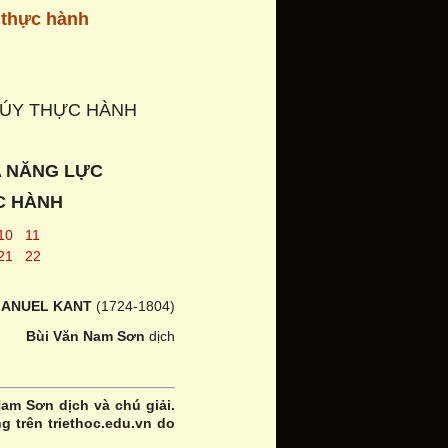
 thực hành
TÚY THỰC HÀNH
 NĂNG LỰC
C HÀNH
10
11
21
22
MANUEL KANT
(1724-1804)
Bùi Văn Nam Sơn
dịch
Nam Sơn dịch và chú giải.
ng trên triethoc.edu.vn do