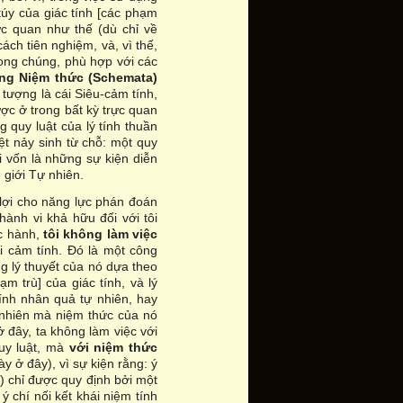
túy của giác tính [các phạm
ực quan như thế (dù chỉ về
ch tiên nghiệm, và, vì thế,
rong chúng, phù hợp với các
ng Niệm thức (Schemata)
i tượng là cái Siêu-cảm tính,
ược ở trong bất kỳ trực quan
 quy luật của lý tính thuần
t nảy sinh từ chỗ: một quy
 vốn là những sự kiện diễn
 giới Tự nhiên.
 lợi cho năng lực phán đoán
hành vi khả hữu đối với tôi
ực hành,
tôi không làm việc
ới cảm tính. Đó là một công
ng lý thuyết của nó dựa theo
m trù] của giác tính, và lý
ính nhân quả tự nhiên, hay
 nhiên mà niệm thức của nó
 đây, ta không làm việc với
uy luật, mà
với niệm thức
 ở đây), vì sự kiện rằng: ý
í) chỉ được quy định bởi một
 chí nối kết khái niệm tính