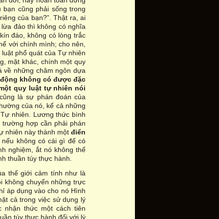
hán đời; hay hoàn toàn dửng
 bạn cũng phải sống trong
 riêng của bạn?”. Thật ra, ai
h lừa đảo thì không có nghĩa
kín đáo, không có lòng trắc
hế với chính mình; cho nên,
 luật phổ quát của Tự nhiên
ng, mặt khác, chính một quy
 giá về những châm ngôn dựa
 động không có được đặc
một quy luật tự nhiên nói
 cũng là sự phán đoán của
thường của nó, kể cả những
 Tự nhiên. Lương thức bình
ng trường hợp cần phải phán
Tự nhiên này thành một
điển
 nếu không có cái gì để có
nh nghiệm, ắt nó không thể
ính thuần túy thực hành.
a thế giới cảm tính như là
tôi không chuyển những trực
hỉ áp dụng vào cho nó Hình
ặt cả trong việc sử dụng lý
 nhận thức một cách tiên
ần túy thực hành đối với lý