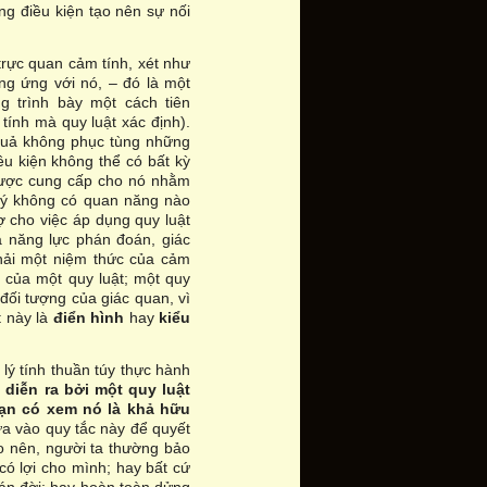
g điều kiện tạo nên sự nối
trực quan cảm tính, xét như
ng ứng với nó, – đó là một
g trình bày một cách tiên
tính mà quy luật xác định).
 quả không phục tùng những
iều kiện không thể có bất kỳ
được cung cấp cho nó nhằm
 lý không có quan năng nào
ợ cho việc áp dụng quy luật
a năng lực phán đoán, giác
phải một niệm thức của cảm
c
của một quy luật; một quy
 đối tượng của giác quan, vì
t này là
điển hình
hay
kiểu
lý tính thuần túy thực hành
 diễn ra bởi một quy luật
bạn có xem nó là khả hữu
ựa vào quy tắc này để quyết
ho nên, người ta thường bảo
có lợi cho mình; hay bất cứ