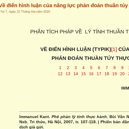
Về điển hình luận của năng lực phán đoán thuần túy
Thứ 7, ngày 22 Tháng Hai năm 2020
PHÂN TÍCH PHÁP VỀ LÝ TÍNH THUẦN 
VỀ ĐIỂN HÌNH LUẬN (TYPIK)
[1]
CỦA
PHÁN ĐOÁN THUẦN TÚY THỰ
1
2
3
4
5
6
7
8
9
12
13
14
15
16
17
18
19
20
IM
Immanuel Kant.
Phê phán lý tính thực hành
. Bùi Văn 
Nxb. Tri thức, Hà Nội, 2007, tr. 107-118. | Phiên bản đă
dịch giả gửi.