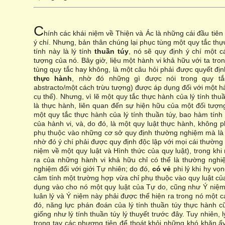
C
hính các khái niệm về Thiện và Ác là những cái đầu tiên
ý chí. Nhưng, bản thân chúng lại phục tùng một quy tắc thực
tính này là lý tính
thuần túy
, nó sẽ quy định ý chí một c
tượng của nó. Bây giờ, liệu một hành vi khả hữu với ta tro
tùng quy tắc hay không, là một câu hỏi phải được quyết đị
thực hành
, nhờ đó những gì được nói trong quy tắ
abstracto/một cách trừu tượng) được áp dụng đối với một hà
cụ thể). Nhưng, vì lẽ một quy tắc thực hành của lý tính thuầ
là thực hành, liên quan đến sự hiện hữu của một đối tượng,
một quy tắc thực hành của lý tính thuần túy, bao hàm tính 
của hành vi, và, do đó, là một quy luật thực hành, không p
phụ thuộc vào những cơ sở quy định thường nghiệm mà là 
nhờ đó ý chí phải được quy định độc lập với mọi cái thường
niệm về một quy luật và Hình thức của quy luật), trong khi
ra của những hành vi khả hữu chỉ có thể là thường nghiệ
nghiệm đối với giới Tự nhiên; do đó,
có vẻ
phi lý khi hy vọ
cảm tính một trường hợp vừa chỉ phụ thuộc vào quy luật của
dụng vào cho nó một quy luật của Tự do, cũng như Ý niệm 
luân lý và Ý niệm này phải được thể hiện ra trong nó một c
đó, năng lực phán đoán của lý tính thuần túy thực hành 
giống như lý tính thuần túy lý thuyết trước đây. Tuy nhiên, l
trong tay các phương tiện để thoát khỏi những khó khăn ấy,