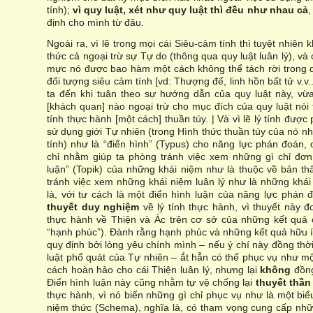
tính);
vì quy luật, xét như quy luật thì đều như nhau cả
,
định cho mình từ đâu.
Ngoài ra, vì lẽ trong mọi cái Siêu-cảm tính thì tuyệt nhiê
thức cả ngoại trừ sự Tự do (thông qua quy luật luân lý), và
mực nó được bao hàm một cách không thể tách rời trong qu
đối tượng siêu cảm tính [vd: Thượng đế, linh hồn bất tử v.v.
ta đến khi tuân theo sự hướng dẫn của quy luật này, vừa
[khách quan] nào ngoại trừ cho mục đích của quy luật nói 
tính thực hành [một cách] thuần túy. | Và vì lẽ lý tính đượ
sử dụng giới Tự nhiên (trong Hình thức thuần túy của nó nh
tính) như là “điển hình” (Typus) cho năng lực phán đoán,
chỉ nhằm giúp ta phòng tránh việc xem những gì chỉ đơn
luận” (Topik) của những khái niệm như là thuộc về bản th
tránh việc xem những khái niệm luân lý như là những khái
là, với tư cách là một điển hình luận của năng lực phán 
thuyết duy nghiệm
về lý tính thực hành, vì thuyết này 
thực hành về Thiện và Ác trên cơ sở của những kết quả c
“hạnh phúc”). Đành rằng hạnh phúc và những kết quả hữu í
quy định bởi lòng yêu chính mình – nếu ý chí này đồng thờ
luật phổ quát của Tự nhiên – ắt hẳn có thể phục vụ như mộ
cách hoàn hảo cho cái Thiện luân lý, nhưng lại
không
đồng
Điển hình luận này cũng nhằm tự vệ chống lại
thuyết thần
thực hành, vì nó biến những gì chỉ phục vụ như là một bi
niệm thức (Schema), nghĩa là, có tham vọng cung cấp nhữ