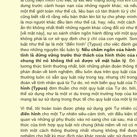
ai cũng biện minh cho việc tự kết liễu mạng sống mỗi khi c
dưng trước cảnh hoạn nạn của những người khác; và nếu
một thế giới toàn như thế cả, liệu bạn có tán thành từ ý chí
cũng biết rất rõ rằng nếu bản thân lén lút tự cho phép mìn
là mọi người khác đều làm như thế cả; hay, nếu, một cách 
ẩn thì không nhất thiết những người khác cũng đối xử như t
[về mặt này], sự so sánh châm ngôn hành động với một quy
không phải là cơ sở quy định cho ý chí của con người. So
luật như thế lại là một “điển hình” (Typus) cho việc đánh
theo những nguyên tắc luân lý.
Nếu châm ngôn của hành
tính là đứng vững trước thử thách của hình thức của 
chung thì nó không thể có được về mặt luân lý
. Đó
lương thức bình thường nhất, bởi những phán đoán thông 
phán đoán về kinh nghiệm, đều luôn dựa trên quy luật của
thường luôn có sẵn quy luật này trong tay, nhưng chỉ tro
đoán về tính nhân quả từ Tự do, nó mới biến quy luật của 
hình (Typus)
đơn thuần cho một quy luật của Tự do, bởi,
thể sử dụng như là một ví dụ trong một trường hợp của ki
mang lại sự sử dụng trong thực tế cho quy luật của một lý t
Vì thế, tôi hoàn toàn được phép sử dụng giới Tự nhiên củ
điển hình
cho một Tự nhiên siêu-cảm tính, với điều kiện 
quan và những gì phụ thuộc vào nó sang cho cái sau, mà c
thức của tính hợp quy luật nói chung (khái niệm về nó có m
tính một cách thông thường nhất nhưng không thể được
nghiệm cho bất kỳ mục đích nào khác ngoài việc sử dụng thu