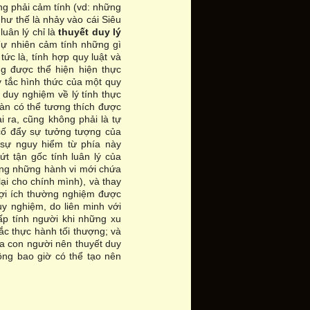
ng phải cảm tính (vd: những
ư thế là nhảy vào cái Siêu
luân lý chỉ là
thuyết duy lý
 Tự nhiên cảm tính những gì
tức là, tính hợp quy luật và
g được thể hiện hiện thực
y tắc hình thức của một quy
 duy nghiệm về lý tính thực
oàn có thể tương thích được
ài ra, cũng không phải là tự
 cố đẩy sự tưởng tượng của
 sự nguy hiểm từ phía này
ứt tận gốc tính luân lý của
ong những hành vi mới chứa
ại cho chính mình), và thay
lợi ích thường nghiệm được
y nghiệm, do liên minh với
hấp tính người khi những xu
c thực hành tối thượng; và
ủa con người nên thuyết duy
ông bao giờ có thể tạo nên