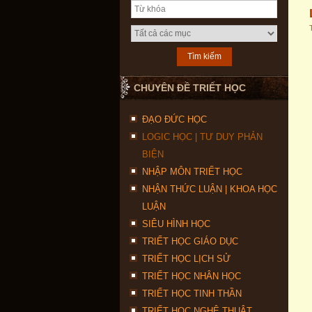
CHUYÊN ĐỀ TRIẾT HỌC
ĐẠO ĐỨC HỌC
LOGIC HỌC | TƯ DUY PHẢN
BIỆN
NHẬP MÔN TRIẾT HỌC
NHẬN THỨC LUẬN | KHOA HỌC
LUẬN
SIÊU HÌNH HỌC
TRIẾT HỌC GIÁO DỤC
TRIẾT HỌC LỊCH SỬ
TRIẾT HỌC NHÂN HỌC
TRIẾT HỌC TINH THẦN
TRIẾT HỌC NGHỆ THUẬT