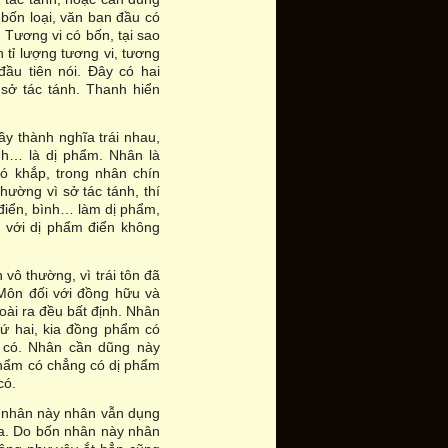
ó bốn loại, văn ban đầu có
: Tương vi có bốn, tại sao
 tỉ lượng tương vi, tương
đầu tiên nói. Đây có hai
sở tác tánh. Thanh hiển
ầy thành nghĩa trái nhau,
h… là dị phẩm. Nhân là
ó khắp, trong nhân chín
hường vì sở tác tánh, thí
điển, bình… làm dị phẩm,
 với dị phẩm điển không
vô thường, vì trái tôn đã
 Môn đối với đồng hữu và
goài ra đều bất định. Nhân
hứ hai, kia đồng phẩm có
 có. Nhân cần dũng này
phẩm có chẳng có dị phẩm
có.
ợ nhân này nhân vẫn dụng
ưa. Do bốn nhân này nhân