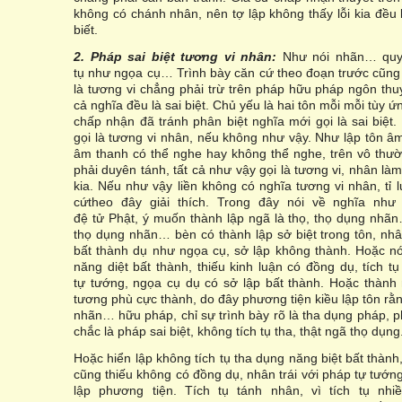
không có chánh nhân, nên tợ lập không thấy lỗi kia đều
biết.
2. Pháp sai bi
ệ
t t
ươ
ng vi nhân:
Như nói nhãn… quyết
tụ như ngọa cụ… Trình bày căn cứ theo đoạn trước cũng có
là tương vi chẳng phải trừ trên pháp hữu pháp ngôn thuyế
cả nghĩa đều là sai biệt. Chủ yếu là hai tôn mỗi mỗi tùy 
chấp nhận đã tránh phân biệt nghĩa mới gọi là sai biệt
gọi là tương vi nhân, nếu không như vậy. Như lập tôn â
âm thanh có thể nghe hay không thể nghe, trên vô thư
phải duyên tánh, tất cả như vậy gọi là tương vi, nhân làm
kia. Nếu như vậy liền không có nghĩa tương vi nhân, tỉ
cứtheo đây giải thích. Trong đây nói về nghĩa như
đệ tử Phật, ý muốn thành lập ngã là thọ, thọ dụng nh
thọ dụng nhãn… bèn có thành lập sở biệt trong tôn, nhâ
bất thành dụ như ngọa cụ, sở lập không thành. Hoặc n
năng diệt bất thành, thiếu kinh luận có đồng dụ, tích tụ
tự tướng, ngọa cụ dụ có sở lập bất thành. Hoặc thành
tương phù cực thành, do đây phương tiện kiều lập tôn rằ
nhãn… hữu pháp, chỉ sự trình bày rõ là tha dụng pháp, p
chắc là pháp sai biệt, không tích tụ tha, thật ngã thọ dụng
Hoặc hiển lập không tích tụ tha dụng năng biệt bất thành
cũng thiếu không có đồng dụ, nhân trái với pháp tự tướn
lập phương tiện. Tích tụ tánh nhân, vì tích tụ nh