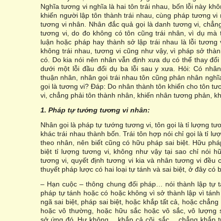
Nghĩa tương vi nghĩa là hai tôn trái nhau, bốn lỗi này kh
khiến người lập tôn thành trái nhau, cùng pháp tương vi
tương vi nhân. Nhân đắc quả gọi là danh tương vi, chẳng 
tương vi, do đo không có tôn cũng trái nhân, vì dụ m
luận hoặc pháp hay thành sở lập trái nhau là lỗi tương
không trái nhau, tương vi cũng như vậy, vì pháp sở thà
có. Do kia nói nên nhân vẫn định xưa dụ có thể thay đổi
dưới một lỗi đầu đổi dụ ba lỗi sau y xưa. Hỏi: Có nh
thuận nhân, nhân gọi trái nhau tôn cũng phản nhân nghĩa
gọi là tương vi? Đáp: Do nhân thành tôn khiến cho tôn t
vi, chẳng phải tôn thành nhân, khiến nhân tương phản, kh
1. Pháp t
ự
t
ướ
ng t
ươ
ng vi nhân:
Nhân gọi là pháp tự tướng tương vi, tôn gọi là tỉ lượng tư
khác trái nhau thành bốn. Trái tôn hợp nói chỉ gọi là tỉ l
theo nhân, nên biết cũng có hữu pháp sai biệt. Hữu phá
biệt tỉ lượng tương vi, không như vậy tại sao chỉ nói 
tương vi, quyết định tương vi kia và nhân tương vi đều
thuyết pháp lược có hai loại tự tánh và sai biệt, ở đây có 
– Hạn cuộc – thông chung đối pháp… nói thành lập tự t
pháp tự tánh hoặc có hoặc không vì sở thành lập vì tánh s
ngã sai biệt, pháp sai biệt, hoặc khắp tất cả, hoặc chẳng
hoặc vô thường, hoặc hữu sắc hoặc vô sắc, vô lượng s
sở ứng đó. Hư không… khắp cả cõi, sắc… chẳng khắp t