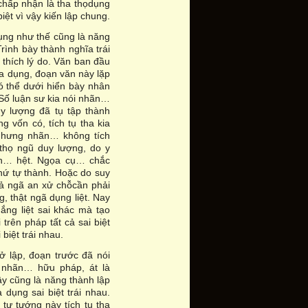
 chấp nhận là tha thọdụng
ệt vì vậy kiến lập chung.
ụng như thế cũng là năng
Trình bày thành nghĩa trái
 thích lý do. Văn ban đầu
a dụng, đoạn văn này lặp
ó thể dưới hiển bày nhân
 Số luận sư kia nói nhãn…
y lượng đã tụ tập thành
g vốn có, tích tụ tha kia
 Nhưng nhãn… không tích
 thọ ngũ duy lượng, do y
ãn… hệt. Ngọa cụ… chắc
hứ tự thành. Hoặc do suy
iả ngã an xử chỗcần phải
g, thật ngã dụng liệt. Nay
ắng liệt sai khác mà tạo
trên pháp tất cả sai biệt
biệt trái nhau.
ở lập, đoạn trước đã nói
p nhãn… hữu pháp, át là
ậy cũng là năng thành lập
 dụng sai biệt trái nhau.
tự tướng này tích tụ tha