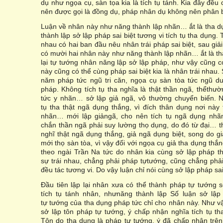
dụ như ngọa cụ, sàn tọa kia là tích tụ tánh. Kia đây đều
nên được gọi là đồng dụ, pháp nhân dụ không nên phân bi
Luận về nhân này như năng thành lập nhãn… ắt là tha d
thành lập sở lập pháp sai biệt tương vi tích tụ tha dụng. 
nhau có hai ban đầu nêu nhân trái pháp sai biệt, sau giải
có mười hai nhân này như năng thành lập nhãn… ắt là th
lại tự tướng nhân năng lập sở lập pháp, như vậy cũng c
này cũng có thể cùng pháp sai biệt kia là nhân trái nhau.
năm pháp tức ngũ tri căn, ngọa cụ sàn tòa tức ngũ du
pháp. Không tích tụ tha nghĩa là thật thần ngã, thểthườn
tức y nhãn… sở lập giả ngã, vô thường chuyển biến.
tụ tha thật ngã dụng thắng, vì đích thân dụng nơi này
nhãn… mới lập giảngã, cho nên tích tụ ngã dụng nh
chắn thần ngã phải suy lường thọ dụng, do đó từ đại… t
nghĩ thật ngã dụng thắng, giả ngã dụng biệt, song do g
mới thọ sàn tòa, vì vậy đối với ngọa cụ giả tha dụng thắn
theo ngài Trần Na tức do nhân kia cùng sở lập pháp th
sự trái nhau, chẳng phải pháp tựtướng, cũng chẳng phải 
đều tác tương vi. Do vậy luận chỉ nói cùng sở lập pháp sai 
Đầu tiên lập lại nhân xưa có thể thành pháp tự tướng s
tích tụ tánh nhân, nhưnăng thành lập Số luận sở lậ
tự tướng của tha dụng pháp tức chỉ cho nhân này. Như v
sở lập tôn pháp tự tướng, ý chấp nhận nghĩa tích tụ tha
Tôn do tha dụng là pháp tự tướng, ý đã chấp nhận trên 