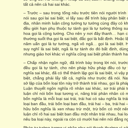
tất cả nên cả hai sai khác.
– Trước – sau trong tổng nêu trước tiên nói người trình 
nói sau gọi lai sai biệt, vì lấy sau để trình bày phân biệt
địa, nhân minh luận cộng tướng tự tướng cùng đây có kh
đều giới hạn phụ thuộc tự tánh gọi là tự tướng thông s
hoa gọi là cộng tướng. Cho nên y nơi đây thanh… hạn cu
thường suốt tha gọi là sai biệt, đắc gọi là bất định. Hoặc 
năm uẩn gọi là tự tướng, ngã vô ngã… gọi là sai biệt. 
suy nghĩ là sai biệt, ngã là tự tánh do đó bất định, dùng
nhưng giáo hơi khác vì nghĩa cũng sai biệt phân thành ha
– Chấp nhận ngôn ngữ, đã trình bày trong lời nói, trướ
đều gọi là tự tánh, cho nên pháp hữu pháp đều có tự 
nghĩa sai khác, đã có thể thành lập gọi là sai biệt, vì vậ
biệt, chẳng phải lấy tất cả, nghĩa như trước đã nói. N
sở lập của bốn loại tôn này trở thành trái nhau, gọi là ph
Luận thuyết ngôn nghĩa rõ nhân sai khác, sơ trái phải 
luận chỉ nói bốn loại tương vi, năng trái phản nhân có m
bốn nghĩa là mỗi loại sai trái, trái hai có sáu nghĩa là trá
loại ban đầu, trái bốn loại ban đầu, trái hai – ba, trái hai 
hữu bốn nghĩa là xen nhau trừ một, trừ bốn có một nê
luận chỉ rõ hai sai biệt ban đầu một nhân trái nhau, hai lo
nêu ba loại này, ngoài ra còn có mười hai nên nói đẳng n
Pháp tự tướng tương vi nhân như nói thanh thường vì sở