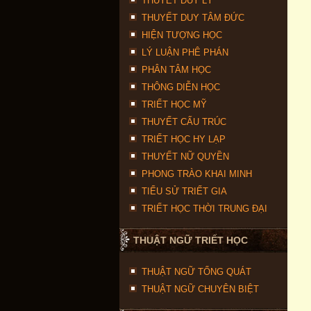
THUYẾT DUY LÝ
THUYẾT DUY TÂM ĐỨC
HIỆN TƯỢNG HỌC
LÝ LUẬN PHÊ PHÁN
PHÂN TÂM HỌC
THÔNG DIỄN HỌC
TRIẾT HỌC MỸ
THUYẾT CẤU TRÚC
TRIẾT HỌC HY LẠP
THUYẾT NỮ QUYỀN
PHONG TRÀO KHAI MINH
TIỂU SỬ TRIẾT GIA
TRIẾT HỌC THỜI TRUNG ĐẠI
THUẬT NGỮ TRIẾT HỌC
THUẬT NGỮ TỔNG QUÁT
THUẬT NGỮ CHUYÊN BIỆT