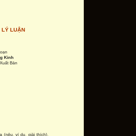
 LÝ LUẬN
soạn
g Kinh
 Xuất Bản
(nêu, ví dụ, giải thích).