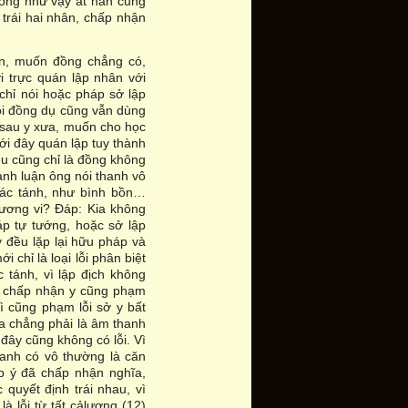
ông như vậy ắt hẳn cũng
trái hai nhân, chấp nhận
hân, muốn đồng chẳng có,
vi trực quán lập nhân với
chỉ nói hoặc pháp sở lập
nói đồng dụ cũng vẫn dùng
 sau y xưa, muốn cho học
ưới đây quán lập tuy thành
ều cũng chỉ là đồng không
anh luận ông nói thanh vô
tác tánh, như bình bồn…
ương vi? Đáp: Kia không
áp tự tướng, hoặc sở lập
y đều lặp lại hữu pháp và
chỉ là loại lỗi phân biệt
 tánh, vì lập địch không
ia chấp nhận y cũng phạm
ì cũng phạm lỗi sở y bất
ra chẳng phải là âm thanh
đây cũng không có lỗi. Vì
hanh có vô thường là căn
p ý đã chấp nhận nghĩa,
 quyết định trái nhau, vì
à lỗi từ tất cảlượng (12)