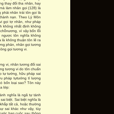
ông thay đổi tha nhân, hay
 mà làm nhân gọi (128) là
phải nhân trái tôn gọi là
à thành nạn. Theo Lý Môn
 vi gọi tợ nhân, như pháp
nh không nhất định không
 chỗnương, vì vậy bốn lỗi
ân ngược tôn nghĩa không
 là không thuận tôn lẽ ra
ương phản, nhân gọi tương
ông gọi tương vi.
ơng vi, nhân tương đối sai
ượng tương vi do tôn chuẩn
p tự tướng, hữu pháp sai
hữu pháp tựtướng tỉ lượng
 có bốn loại sao? Tôn này
ba lớp:
ánh nghĩa là ngã tự tánh
ai biệt. Sai biệt nghĩa là
 khắp tất cả, hoặc thường
ự sai khác như vậy, tùy
rước hạn cuộc sau thông