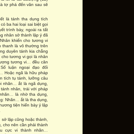
 là tợ phá đến văn sau sẽ
 là tánh tha dụng tích
 ba hai loại sai biệt gọi
t trình bày, ngoài ra tất
ứng nhân sở thành lập ý đã
. Nhân khiến cho tương vi
m thanh là vô thường trên
ờng duyên tánh kia chẳng
 cho tương vi gọi là nhân
 lượng tương vi… đều căn
 Số luận ngoại đạo đối
ãn… Hoặc ngã là hữu pháp
n tích tụ tánh, lưỡng câu
ói nhãn… ắt là ngã dụng,
 tánh nhân, trái với pháp
 nhãn… là nhờ tha dụng,
ng: Nhãn… ắt là tha dụng,
hương tiện hiển bày ý lập
.
, sở lập cũng hoặc thành,
g, cho nên cần phải thành
iều cực vi thành nhãn…