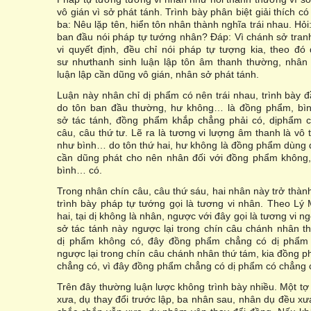
vô gián vì sở phát tánh. Trình bày phân biệt giải thích c
ba: Nêu lặp tên, hiển tôn nhân thành nghĩa trái nhau. Hỏi
ban đầu nói pháp tự tướng nhân? Đáp: Vì chánh sở tranh
vi quyết định, đều chỉ nói pháp tự tượng kia, theo đó 
sư nhưthanh sinh luận lập tôn âm thanh thường, nhân 
luận lập cần dũng vô gián, nhân sở phát tánh.
Luận này nhân chỉ dị phẩm có nên trái nhau, trình bày đ
do tôn ban đầu thường, hư không… là đồng phẩm, bìn
sở tác tánh, đồng phẩm khắp chẳng phải có, dịphẩm c
câu, câu thứ tư. Lẽ ra là tương vi lượng âm thanh là vô t
như bình… do tôn thứ hai, hư không là đồng phẩm dùng 
cần dũng phát cho nên nhân đối với đồng phẩm không,
bình… có.
Trong nhân chín câu, câu thứ sáu, hai nhân này trở thành 
trình bày pháp tự tướng gọi là tương vi nhân. Theo Lý
hai, tại dị không là nhân, ngược với đây gọi là tương vi n
sở tác tánh này ngược lại trong chín câu chánh nhân t
dị phẩm không có, đây đồng phẩm chẳng có dị phẩm
ngược lại trong chín câu chánh nhân thứ tám, kia đồng 
chẳng có, vì đây đồng phẩm chẳng có dị phẩm có chẳng 
Trên đây thường luận lược không trình bày nhiều. Một t
xưa, dụ thay đổi trước lập, ba nhân sau, nhân dụ đều x