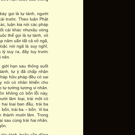
bày gọi là tự tánh, người
 cái trước. Theo luận Phật
ác, luận kia nói các pháp
uốt cái khác nhưxâu vòng
ộc thể gọi là tự tánh, vô
lập năm uẩn tất cả vô ngã,
Hoặc nói ngã là suy nghĩ,
 lý suy ra, đây tuy trước
i nên.
c giới hạn sau thông suốt
tánh, tự ý đã chấp nhận
y pháp hữu pháp đều có sai
ay nói có nhân khiến cho
áp tự tướng tương vi nhân.
tôn không có bốn lỗi này,
ười lăm loại, trái một có
i hai loại ban đầu, trái ba
– bốn, trái ba – bốn. Vi ba
n thành mười lăm. Trong
ại sau cùng trái hai nhân,
gôn.
 tác tánh, hoặc cần dũng