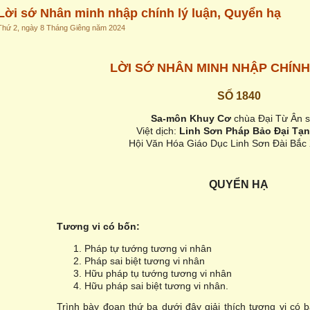
Lời sớ Nhân minh nhập chính lý luận, Quyển hạ
Thứ 2, ngày 8 Tháng Giêng năm 2024
LỜI SỚ NHÂN MINH NHẬP CHÍNH
SỐ 1840
Sa-môn Khuy C
ơ
chùa Đại Từ Ân 
Việt dịch:
Linh S
ơ
n Pháp B
ả
o Đ
ạ
i T
ạ
n
Hội Văn Hóa Giáo Dục Linh Sơn Đài Bắc
QUY
Ể
N H
Ạ
T
ươ
ng vi có b
ố
n:
Pháp tự tướng tương vi nhân
Pháp sai biệt tương vi nhân
Hữu pháp tụ tướng tương vi nhân
Hữu pháp sai biệt tương vi nhân.
Trình bày đoạn thứ ba dưới đây giải thích tương vi có ba 