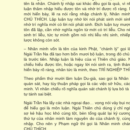
tên là nhân. Chánh lý nhập sai khác đều gọi là quả, vì nh
luận thâm nhập hiểu được tôn và nhờ trí được rõ ràng. 
mới hiển bày, lẽ ra nói rằng nhập chánh lý, Nhân min
CHỦ THÍCH. Lập luận tuy nhờ lời nói phát sinh mới sinh
nhờ trí nghĩa mới có lời nói phát sinh. Địch luận tuy mượ
tôn đã lập, cần nhờ nghĩa ngôn từ mới có trí liễu. Cho n
sinh trí liễu, tức tự mình gồm nói nhị liễu nhị sinh, nhi
lược không còn sót.
– Nhân minh vốn là tên của kinh Phật, “chánh lý” gọi l
Ngài Trần Na đã tạo hơn bốn mươi bộ luận, trong đó ch
là trước tiên. Nhập luận là hiệu của vị Thiên chủ giáo. N
chiếu hiểu được tôn, hoặc ngay lời nói sinh ra, tịnh thà
hiển bày rõ ràng, nhân tức là minh, theo TRÌ NGHIỆP TH
Theo phẩm thứ mười lăm luận Du-già, sao gọi là Nhân 
quán sát, hay tùy thuận pháp gọi là các việc sở hữu, cá
minh. Vì nhân chiếu rõ nghĩa quán sát chánh lý lựa bỏ tà
tự tánh sai biệt.
Ngài Trần Na lấy các nhà ngoại đạo… vọng nói vảy bụi nơi
để hiểu gọi là môn luận. Ngài Thiên chủ dùng ý chỉ n
sợ kẻ hậu học khó cùng tột, bèn tổng quát lại kỷ cươn
thứ tự của nhân minh làm nguyên do của chánh lý, cùng 
nhập. Cho nên y Phạm ngữ thì gọi là Nhân minh chán
CHỦ THÍCH