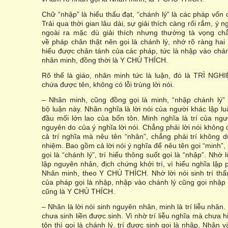
Chữ “nhập” là hiểu thấu đạt, “chánh lý” là các pháp vốn c
Trải qua thời gian lâu dài, sự giải thích càng rối rắm, ý 
ngoài ra mặc dù giải thích nhưng thường tà vọng ch
về pháp chân thật nên gọi là chánh lý, nhớ rõ ràng h
hiểu được chân tánh của các pháp, tức là nhập vào chán
nhân minh, đồng thời là Y CHỦ THÍCH.
Rõ thể là giáo, nhân minh tức là luận, đó là TRÌ NGH
chứa được tên, không có lỗi trùng lời nói.
– Nhân minh, cũng đồng gọi là minh, “nhập chánh lý” 
bộ luận này. Nhân nghĩa là lời nói của người khác lập l
đầu mối lớn lao của bổn tôn. Minh nghĩa là trí của ngư
nguyên do của ý nghĩa lời nói. Chẳng phải lời nói không
cả trí nghĩa mà nêu tên “nhân”, chẳng phải trí không 
nhiệm. Bao gồm cả lời nói ý nghĩa để nêu tên gọi “minh”,
gọi là “chánh lý”, trí hiểu thông suốt gọi là “nhập”. Nhờ 
lập nguyên nhân, địch chứng khởi trí, vì hiểu nghĩa lập
Nhân minh, theo Y CHỦ THÍCH. Nhờ lời nói sinh trí thấu
của pháp gọi là nhập, nhập vào chánh lý cũng gọi nhập
cũng là Y CHỦ THÍCH.
– Nhân là lời nói sinh nguyên nhân, minh là trí liễu nhân. V
chưa sinh liền được sinh. Vì nhờ trí liễu nghĩa mà chưa h
tôn thì gọi là chánh lý, trí được sinh gọi là nhập, Nhân