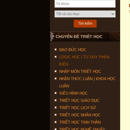
CHUYÊN ĐỀ TRIẾT HỌC
ĐẠO ĐỨC HỌC
LOGIC HỌC | TƯ DUY PHẢN
BIỆN
NHẬP MÔN TRIẾT HỌC
NHẬN THỨC LUẬN | KHOA HỌC
LUẬN
SIÊU HÌNH HỌC
TRIẾT HỌC GIÁO DỤC
TRIẾT HỌC LỊCH SỬ
TRIẾT HỌC NHÂN HỌC
TRIẾT HỌC TINH THẦN
TRIẾT HỌC NGHỆ THUẬT