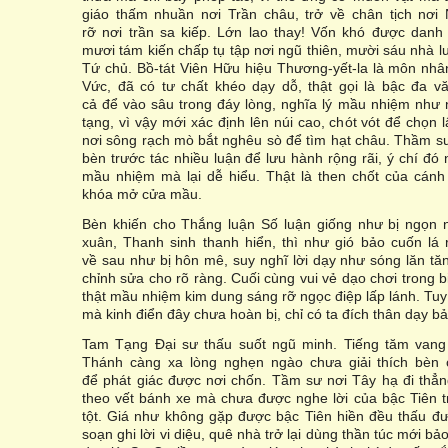
giáo thấm nhuần nơi Trần châu, trở về chân tịch nơi
rỡ nơi trần sa kiếp. Lớn lao thay! Vốn khó được danh
mươi tám kiến chấp tụ tập nơi ngũ thiên, mười sáu nhà 
Tứ chủ. Bồ-tát Viên Hữu hiệu Thương-yết-la là môn nh
Vức, đã có tư chất khéo dạy dỗ, thật gọi là bậc đa v
cả để vào sâu trong đáy lòng, nghĩa lý mầu nhiệm như 
tạng, vì vậy mới xác định lên núi cao, chót vót để chọn l
nơi sông rạch mò bắt nghêu sò để tìm hạt châu. Thầm su
bèn trước tác nhiều luận để lưu hành rộng rãi, ý chí đó
mầu nhiệm mà lại dễ hiểu. Thật là then chốt của cánh
khóa mở cửa mầu.
Bèn khiến cho Thắng luận Số luận giống như bị ngọn 
xuân, Thanh sinh thanh hiển, thì như gió bảo cuốn lá
về sau như bị hôn mê, suy nghĩ lời dạy như sóng lăn tăn
chỉnh sửa cho rõ ràng. Cuối cùng vui vẻ dạo chơi trong b
thật mầu nhiệm kim dung sáng rỡ ngọc điệp lấp lánh. Tu
mà kinh điển đây chưa hoàn bị, chỉ có ta đích thân dạy bả
Tam Tạng Đại sư thấu suốt ngũ minh. Tiếng tăm vang
Thánh càng xa lòng nghẹn ngào chưa giải thích bèn 
để phát giác được nơi chốn. Tầm sư nơi Tây hạ đi thẳn
theo vết bánh xe mà chưa được nghe lời của bậc Tiên t
tột. Giá như không gặp được bậc Tiên hiền đều thấu đượ
soạn ghi lời vi diệu, quê nhà trở lại dùng thần túc mới bả