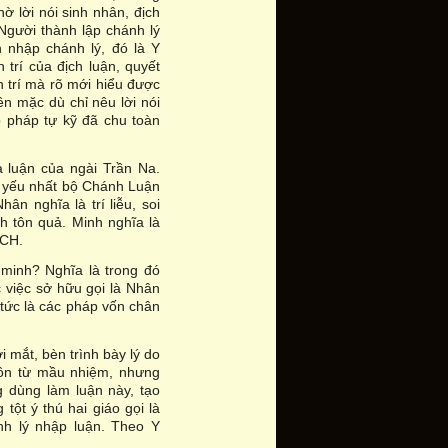
ờ lời nói sinh nhân, địch
Người thành lập chánh lý
h nhập chánh lý, đó là Y
 trí của địch luận, quyết
n trí mà rõ mới hiểu được
ên mặc dù chỉ nêu lời nói
ếp pháp tự kỹ đã chu toàn
à luận của ngài Trần Na.
ủ yếu nhất bộ Chánh Luận
hân nghĩa là trí liễu, soi
nh tôn quả. Minh nghĩa là
ÍCH.
minh? Nghĩa là trong đó
c việc sở hữu gọi là Nhân
 tức là các pháp vốn chân
 mắt, bèn trình bày lý do
gôn từ mầu nhiệm, nhưng
g dùng làm luận này, tạo
tột ý thú hai giáo gọi là
h lý nhập luận. Theo Y