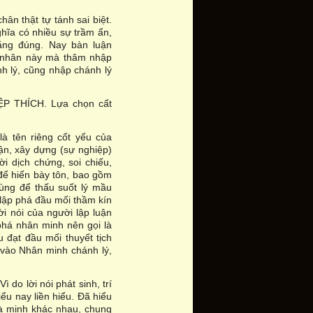
hân thật tự tánh sai biệt.
nghĩa có nhiều sự trầm ẩn,
ẳng đúng. Nay bàn luận
ai nhân này mà thâm nhập
h lý, cũng nhập chánh lý
IỆP THÍCH. Lựa chọn cất
là tên riêng cốt yếu của
uận, xây dựng (sự nghiệp)
ời dịch chứng, soi chiếu,
 để hiển bày tôn, bao gồm
dùng để thấu suốt lý mầu
 lập phá đầu mối thầm kín
lời nói của người lập luận
 phá nhân minh nên gọi là
 đạt đầu mối thuyết tịch
 vào Nhân minh chánh lý,
ì do lời nói phát sinh, trí
iểu nay liền hiểu. Đã hiểu
 và minh khác nhau, chung