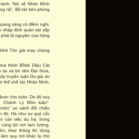
Thánh. Nói về Nhân Minh
ng rãi”, Bồ-tát bèn phóng
quang sáng có điềm nghi,
o nhập định quán sát sắp
g phải là nguyện của hàng
thỉnh Tôn giả mau chứng
 mà thỉnh Bồtát Diệu Cát
 lại xả bỏ tâm Đại thừa,
hãy truyền luận Du-già do
có thể chế tác Nhân Minh,
được chu toàn. Do đó suy
h Chánh Lý Môn luận”.
“môn” so sánh đối chiếu
n đó. Hà như sư quỷ cốc
 cản việc du hạ, trong
 cùng tột nơi tam lượng,
n, khai thông thì dùng
t, làm quy mô khác lạ cho