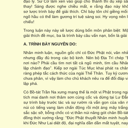
đạo lý. Sư Cơ lầm xen vào giúp cho thành thí dụ xếp 
thay! Sáng được nghe chiều mất, e rằng đạo này kh
sơ lược trình bày để giải thích. Chỉ bày tôn chỉ giềng m
ngõ hầu có thể làm gương trí tuệ sáng soi. Hy vọng nên
chiếu!
Trong luận này này sẽ lược dùng bốn môn phân biệt: Một l
giải thích đề mục, ba là trình bày câu vấn nạn, bốn là giải
A. TRÌNH BÀY NGUYÊN DO:
Nhân minh luận, nguồn gốc chỉ có Đức Phật nói, văn nhi
nhưng đầy đủ trong các bộ kinh. Nên bộ Địa Trì chép “
nơi nào? Phải cầu tìm nơi tất cả ngũ minh, tìm cầu Nhâ
lập chánh đạo”. Kiếp sơ ngài Túc Mục khai phát ra chân
ràng phép tắc cách thức của ngài Thế Thân. Tuy kỷ cươ
chưa phân, vì vậy làm cho chủ khách nêu ra để đối đáp 
lập phá.
Có Bồ-tát Trần Na xưng mạng thế là một vị Phật trong ngà
tích mai danh nơi thâm sơn cùng cốc và dừng tại Lư Đẳn
sự trình bày trước tác và sự rườm rà vắn gọn của văn n
núi có tiếng vang làm chấn động rồi một áng mây trắn
sắc sặc sỡ, bỗng chốc có vị thần núi nâng gót chân Bồ-tá
đồng thời xướng rằng: “Đức Phật thuyết Nhân minh huyề
khi Đức Như Lai diệt độ, đại nghĩa dần dần mất tuyệt, na