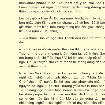
mắn được phước trí sâu xa, thâm đạt ý chỉ của Bậc 
Luận, nguyện xin Ngài trùng tuyên lại để hoằng dương rộ
thần quang soi chiếu các căn cơ cảm ứng.
Lúc bấy giờ ở Nam Ấn Độ vua nước Án-đạt-la thấy hào 
bèn nhập định Kim cang xin chứng quả vô học. Bồtát bả
giải thích thâm kinh, tâm trông mong bậc Đại giác, chẳn
tiểu quả (quả vị Tiểu thừa).
– Vua thưa: Quả vô học chư Thánh đều kính ngưỡng, 
đắc.
– Bồ-tát an ủi vỗ về muốn theo lời thỉnh của nhà vua
Tường, nhờ trong khoảng khảy móng tay cảnh tỉnh: Sao
mà hưng phát chí Tiểu thừa? Vì lợi ích cho khắp tất cả, 
ngài Từ Thị thuyết, sửa chữa thành hệ thống đúng đắn, 
sắp đặt thành quy củ.
Ngài Trần Na kính cẩn nhận lời dạy bảo, phụng hành để 
nghĩ kỹ, nghiên cứu tinh thông, tạo bộ “Nhân Min
Chữ “chánh lý” nghĩa là thể của các pháp vốn chân, 
nguyên do, ngài Luận chủ Thương-yếtla tức là môn nhâ
Tô Trương độc quyền tung hoành truyền bá hoặc ngăn
hư không nghe tiếng lễ nhạc mà thôi, đã không tài giỏi
sự nhiệm mầu tận thi nhân. Mở bày thì dùng tám mô
nhị không, nghiên cứu nghiệm xét lời dạy bậc hiền triế