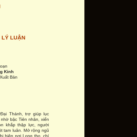
g
 LÝ LU
Ậ
N
soạn
g Kinh
 Xuất Bản
ại Thánh, trợ giúp lục
 nhờ bậc Tiên nhân, xiển
ọn khắp thập lực, người
ột tam luân. Mở rộng ngũ
ị hiện nơi Long thọ, chí