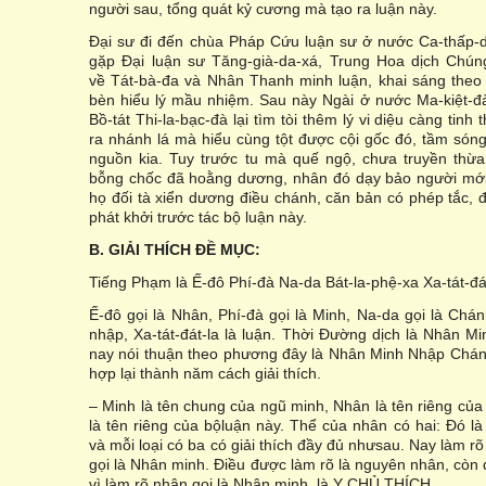
người sau, tổng quát kỷ cương mà tạo ra luận này.
Đại sư đi đến chùa Pháp Cứu luận sư ở nước Ca-thấp-di
gặp Đại luận sư Tăng-già-da-xá, Trung Hoa dịch Chúng
về Tát-bà-đa và Nhân Thanh minh luận, khai sáng theo
bèn hiểu lý mầu nhiệm. Sau này Ngài ở nước Ma-kiệt-đ
Bồ-tát Thi-la-bạc-đà lại tìm tòi thêm lý vi diệu càng tinh
ra nhánh lá mà hiểu cùng tột được cội gốc đó, tầm só
nguồn kia. Tuy trước tu mà quế ngộ, chưa truyền thừa
bỗng chốc đã hoằng dương, nhân đó dạy bảo người mới
họ đối tà xiển dương điều chánh, căn bản có phép tắc, 
phát khởi trước tác bộ luận này.
B. GI
Ả
I THÍCH Đ
Ề
M
Ụ
C:
Tiếng Phạm là Ế-đô Phí-đà Na-da Bát-la-phệ-xa Xa-tát-đát
Ế-đô gọi là Nhân, Phí-đà gọi là Minh, Na-da gọi là Chánh
nhập, Xa-tát-đát-la là luận. Thời Đường dịch là Nhân 
nay nói thuận theo phương đây là Nhân Minh Nhập Chán
hợp lại thành năm cách giải thích.
– Minh là tên chung của ngũ minh, Nhân là tên riêng củ
là tên riêng của bộluận này. Thể của nhân có hai: Đó l
và mỗi loại có ba có giải thích đầy đủ nhưsau. Nay làm r
gọi là Nhân minh. Điều được làm rõ là nguyên nhân, còn đi
vì làm rõ nhân gọi là Nhân minh, là Y CHỦ THÍCH.