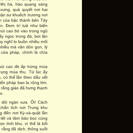
 Nhị hà, hào quang sáng
 xưng, quả quyết nơi hai
luận sư khuếch trương nơi
ân của bậc thánh bên Tây
ăn. Đem trí tuệ như biển
núi cao bỏ vào trong ngũ
ấy ngọc trong đá, bơi lặn
y nghĩ lo buồn nhiều mối
 nhiều mà văn dón gọn, lý
 cửa pháp, chính là chìa
núi cao đè ấp trứng mùa
 rụng mùa thu. Từ lúc ấy
, có thể lần theo dấu vết
iển pháp bao la rộng lớn,
y rằng giáo đã hưng thạnh
o.
 dội ngàn xưa. Ôi! Cách
chấn tích nơi Trung khu
g đến nơi Kỳ-xà-quật lần
riết và tâm bảo bọc cùng
c tình khu, vì thế lá bối
o rằng đã dịch, thông suốt