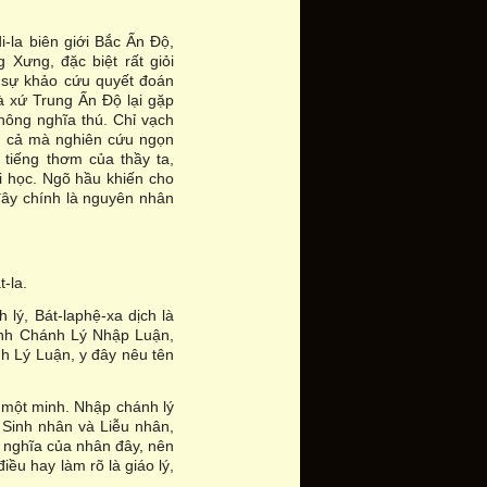
-la biên giới Bắc Ấn Độ,
 Xưng, đặc biệt rất giỏi
 sự khảo cứu quyết đoán
à xứ Trung Ấn Độ lại gặp
 thông nghĩa thú. Chỉ vạch
ng cả mà nghiên cứu ngọn
 tiếng thơm của thầy ta,
 học. Ngõ hầu khiến cho
đây chính là nguyên nhân
-la.
 lý, Bát-laphệ-xa dịch là
Minh Chánh Lý Nhập Luận,
h Lý Luận, y đây nêu tên
a một minh. Nhập chánh lý
à Sinh nhân và Liễu nhân,
õ nghĩa của nhân đây, nên
ều hay làm rõ là giáo lý,