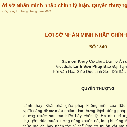
Lời sớ Nhân minh nhập chính lý luận, Quyển thượn
Thứ 2, ngày 8 Tháng Giêng năm 2024
L
Ờ
I S
Ớ
NHÂN MINH NH
Ậ
P CHÍNH
SỐ 1840
Sa-môn Khuy C
ơ
chùa Đại Từ Ân 
Việt dịch:
Linh S
ơ
n Pháp B
ả
o Đ
ạ
i T
ạ
n
Hội Văn Hóa Giáo Dục Linh Sơn Đài Bắc
QUY
Ể
N TH
ƯỢ
NG
Lành thay! Khải phát giáo pháp không môn của Bậc Đ
vị để sáng rỡ sự mầu nhiệm, làm hưng thịnh dòng pháp
dương trước sau mà hiển bày chân lý. Há như trí tr
thợ gốm đúc muôn tượng dùng khuôn đổ, lòng bi cùng t
thừa mà chỉ bày phép tắc, vì thế ứng cơ muôn vật mà th