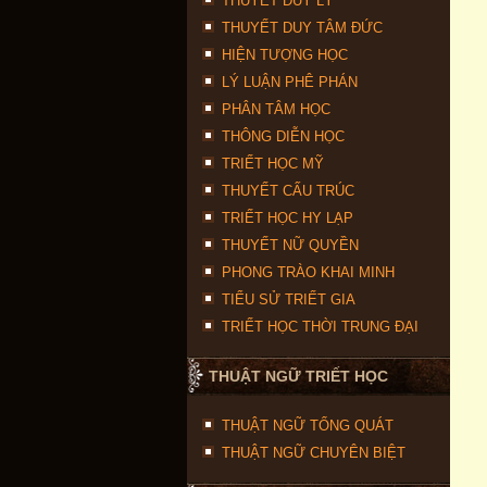
THUYẾT DUY LÝ
THUYẾT DUY TÂM ĐỨC
HIỆN TƯỢNG HỌC
LÝ LUẬN PHÊ PHÁN
PHÂN TÂM HỌC
THÔNG DIỄN HỌC
TRIẾT HỌC MỸ
THUYẾT CẤU TRÚC
TRIẾT HỌC HY LẠP
THUYẾT NỮ QUYỀN
PHONG TRÀO KHAI MINH
TIỂU SỬ TRIẾT GIA
TRIẾT HỌC THỜI TRUNG ĐẠI
THUẬT NGỮ TRIẾT HỌC
THUẬT NGỮ TỔNG QUÁT
THUẬT NGỮ CHUYÊN BIỆT