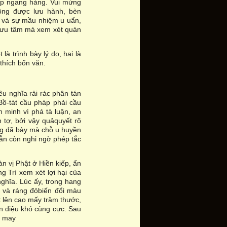
sắp ngang hàng. Vui mừng
ông được lưu hành, bèn
ối và sự mầu nhiệm u uẩn,
 lưu tâm mà xem xét quán
à trình bày lý do, hai là
 thích bổn văn.
ều nghĩa rải rác phân tán
Bồ-tát cầu pháp phải cầu
n minh vì phá tà luận, an
 tợ, bởi vậy quảquyết rõ
ng đã bày mà chỗ u huyền
vẫn còn nghi ngờ phép tắc
n vị Phật ở Hiền kiếp, ẩn
g Trì xem xét lợi hại của
ghĩa. Lúc ấy, trong hang
g và ráng đỏbiến đổi màu
t lên cao mấy trăm thước,
n diệu khó cùng cực. Sau
y may