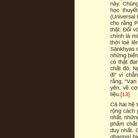
này. Chúng
học thuyế
(Universal F
cho rằng Phạ
thật. Đối 
chính là m
thời loé l
Sānkhyas ch
những biến 
có thật đa
chất đó. 
đi” vì chẳ
rằng, “Vạn 
yên, về co
liệu.
[13]
Cả hai hệ
rộng cách 
nhất, những
phẩm chất 
duy nhất. C
dharma)
hi