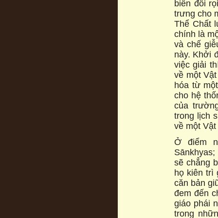
biến đổi ro
trưng cho m
Thể Chất l
chính là mọ
và chế giê
này. Khởi đ
việc giải t
về một Vật
hóa từ mộ
cho hệ thốn
của trườ
trong lịch s
về một Vậ
Ở điểm na
Sānkhyas; ho
sẽ chẳng ba
họ kiên tri
căn bản giư
đem đến cho
giáo phái n
trong những