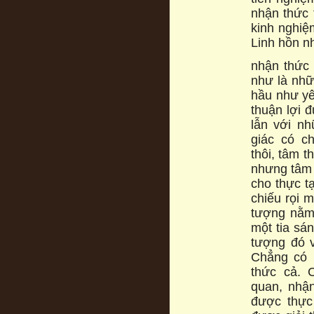
nhận thức 
kinh nghiệ
Linh hồn nh
nhận thức đ
như là như
hầu như ye
thuận lợi đ
lẫn với n
giác có ch
thôi, tâm t
nhưng tâm t
cho thực ta
chiếu rọi m
tượng nằm
một tia sá
tượng đó 
Chẳng có 
thức cả. 
quan, nhận 
được thực