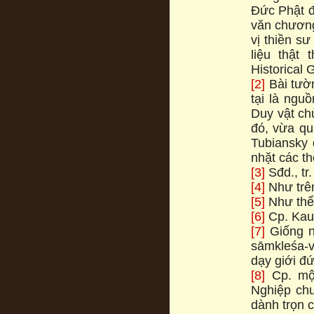
Đức Phật đo
văn chươn
vị thiền su
liệu thật
Historical G
[2]
Bài tươ
tại là ngu
Duy vật chu
đó, vừa qu
Tubiansky đ
nhặt các th
[3]
Sđd., tr.
[4]
Như trên,
[5]
Như thê
[6]
Cp. Kauṭ
[7]
Giống nh
sāmkleśa
dạy giới đư
[8]
Cp. một 
Nghiệp chu
dành trọn c