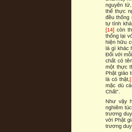
nguyên tử,
thể thực n
đều thống 
tự tính kh
[14]
còn thu
thống lại v
hiện hữu c
là gì khác
Đối với mỗ
chất có te
một thực t
Phật giáo 
là có thật,
[
mặc dù cá
Chất”.
Như vậy h
nghiêm túc 
trương duy
với Phật g
trương du