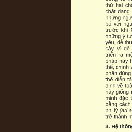
thứ hai ch
chất đang b
những ngườ
bó với ngu
trước khi 
những ý tu
yêu, dễ thu
cậy. Vì để
triển ra m
pháp này h
thể, chính 
phần đúng 
thể diễn t
định về to
này giống
minh đặc ti
bằng cách 
phi lý
(ad 
trở thành m
3. Hệ thố