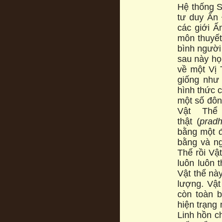
Hệ thống S
tư duy Ấn 
các giới Â
môn thuyế
bình người
sau này họ 
về một Vị
giống như 
hình thức c
một số đôn
Vật Thể
thật (
pradh
bằng một đ
bằng và ngh
Thế rồi Vậ
luôn luôn t
Vật thể nà
lượng. Vậ
còn toàn 
hiện trạng 
Linh hồn ch