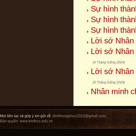
Sự hình thàn
Sự hình thàn
Sự hình thàn
Lời sớ Nhân 
Lời sớ Nhân 
(8 Tháng Giêng 2024)
Lời sớ Nhân 
(8 Tháng Giêng 2024)
Nhân minh ch
Mọi liên lạc và góp ý xin gửi về:
dinhhongphuc2010@gmail.com
.
Bản quyền:
www.triethoc.edu.vn