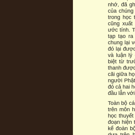
nhớ, đã gh
của chúng 
trong học t
cũng xuất
ước tính. 
tạp tạo ra
chung lại v
đó lại đư
và luận ly
biệt từ tr
thanh được
cãi giữa ho
người Phật
đó cả hai h
đầu lẫn vơ
Toàn bộ cá
trên môn h
học thuyết
đoạn hiện 
kể đoàn bọ
dựa trên b