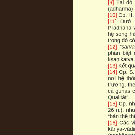
[9]
Tại đó 
(adharma) bă
[10]
Cp. H. 
[11]
Dưới 
Pradhāna v
hệ song hà
trong đó có
[12]
“sarv
phân biệt 
kṣaṇikatva.
[13]
Kết qua
[14]
Cp. S.N
nơi hệ th
trương, the
cả guṇas 
Qualitāt”.
[15]
Cp. nhạ
26 n.), như
“bản thể thê
[16]
Các vi
kāriya-va