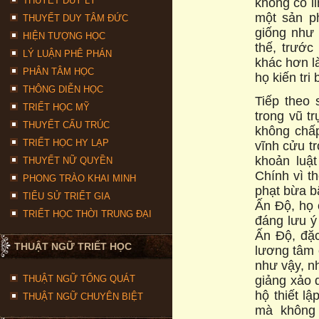
THUYẾT DUY LÝ
không có li
một sản p
THUYẾT DUY TÂM ĐỨC
giống như 
HIỆN TƯỢNG HỌC
thế, trướ
LÝ LUẬN PHÊ PHÁN
khác hơn l
PHÂN TÂM HỌC
họ kiến tri
THÔNG DIỄN HỌC
Tiếp theo sa
TRIẾT HỌC MỸ
trong vũ tru
THUYẾT CẤU TRÚC
không chấp
TRIẾT HỌC HY LẠP
vĩnh cửu tr
khoản luậ
THUYẾT NỮ QUYỀN
Chính vì th
PHONG TRÀO KHAI MINH
phạt bừa ba
TIỂU SỬ TRIẾT GIA
Ấn Độ, họ 
TRIẾT HỌC THỜI TRUNG ĐẠI
đáng lưu ý
Ấn Độ, đặc
THUẬT NGỮ TRIẾT HỌC
lương tâm 
như vậy, nh
giảng xảo q
THUẬT NGỮ TỔNG QUÁT
hộ thiết lậ
THUẬT NGỮ CHUYÊN BIỆT
mà không 