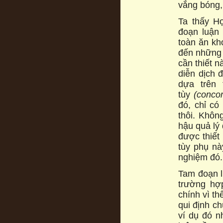
vắng bóng, 
Ta thấy Ho
đoạn luận 
toàn ăn kh
đến những 
cần thiết n
diễn dịch 
dựa trên
tùy
(conco
đó, chỉ co
thôi. Khôn
hậu quả lý
được thiết
tùy phụ nà
nghiệm đó.
Tam đoạn luạ
trường hợ
chính vì th
qui định chu
ví dụ đó 