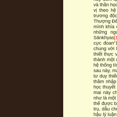
và thần họ
vị theo hẹ
trương độc
Thượng Đế,
mình khía 
những ngu
Sānkhyas
[
cực đoan”14
chung với h
thiết thực 
thành một 
hệ thống ti
sau này, mạ
tư duy thiế
thâm nhập 
học thuyết
mai này chi
như là một
thể được 
trụ, dẫu ch
hậu lý luậ