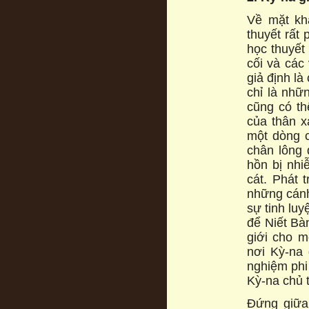
Về mặt kh
thuyết rất 
học thuyết
cối và các
giả định la
chỉ là nhữ
cũng có thê
của thân x
một dòng c
chân lông 
hồn bị nhi
cát. Phát t
những cánh
sự tinh luyẹ
để Niết Bà
giới cho mo
nơi Kỳ-na 
nghiệm phi 
Kỳ-na chủ t
Đứng giữa