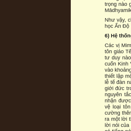
trọng nào 
Mādhyami
Như vậy, ch
học Ấn Độ
6) Hệ thố
Các vị Mim
tôn giáo Tê
tư duy nào 
cuốn Kinh V
vào khoảng 
thiết lập m
lễ tế đàn 
giới đức tr
nguyên tắc
nhận được
vệ loại to
cường the
ra một lời 
lời nói cu