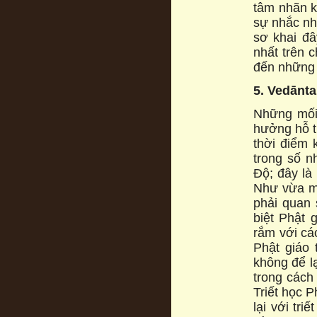
tâm nhãn ki
sự nhắc nhơ
sơ khai đâ
nhất trên c
đến những 
5. Vedānt
Những mối
hưởng hỗ 
thời điểm 
trong số nh
Độ; đây la
Như vừa mơ
phải quan s
biệt Phật 
rắm với ca
Phật giáo 
không để lạ
trong cách 
Triết học 
lại với tri