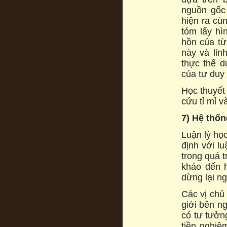
nguồn gốc
hiện ra cù
tóm lấy hì
hồn của từ
này và lin
thực thể 
của tư duy 
Học thuyết
cứu tỉ mỉ 
7) Hệ thố
Luận lý họ
định với lu
trong quá t
khảo đến h
dừng lại n
Các vị chu
giới bên ng
có tư tươ
tiền nghiệ