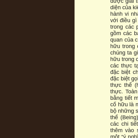
được giải 
diện của ki
hành vi nhạ
với điều gi
trong các 
gồm các ba
quan của ch
hữu trong c
chúng ta gi
hữu trong ca
các thực ta
đặc biệt 
đặc biệt go
thực thể (
thực. Toà
bằng tiết 
cố hữu là 
bộ những s
thể (Being)
các chi tiê
thêm vào 
một “ý nghi