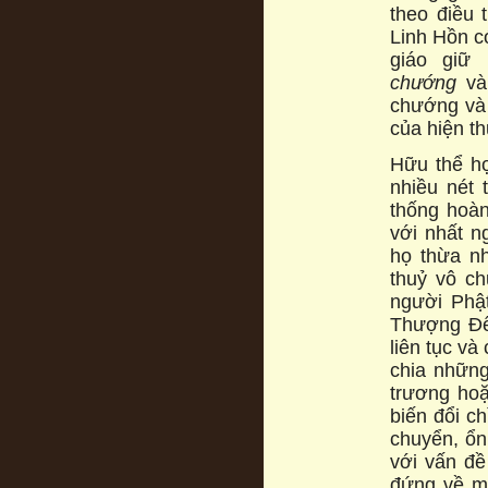
theo điều t
Linh Hồn có
giáo giữ
chướng
va
chướng và
của hiện t
Hữu thể h
nhiều nét 
thống hoà
với nhất 
họ thừa nh
thuỷ vô c
người Phậ
Thượng Đế
liên tục và
chia những 
trương hoạ
biến đổi ch
chuyển, ổn 
với vấn đê
đứng về mọ