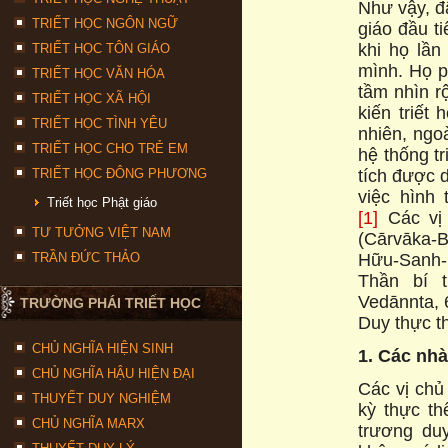
Như vậy, đa
TRIẾT HỌC NGÔN NGỮ
giáo đầu t
khi họ lần
TRIẾT HỌC TÔN GIÁO
mình. Họ p
TRIẾT HỌC VĂN HÓA
tầm nhìn r
TRIẾT HỌC XÃ HỘI
kiến triết 
TRIẾT HỌC TÌNH YÊU
nhiên, ngoà
TRIẾT HỌC CHO TRẺ EM
hệ thống tr
tích được 
TRIẾT HỌC ĐÔNG PHƯƠNG
việc hình
Triết học Phật giáo
[1]
Các vị
TƯ TƯỞNG VIỆT NAM
(Cārvāka-B
Hữu-Sanh-ho
TRẦN ĐỨC THẢO
Thần bí 
Vedānnta, 6
TRƯỜNG PHÁI TRIẾT HỌC
Duy thực th
CHỦ NGHĨA HIỆN SINH
1. Các nha
CHỦ NGHĨA HẬU HIỆN ĐẠI
Các vị chủ
THUYẾT DUY NGHIỆM
kỳ thực th
CHỦ NGHĨA MARX
trương du