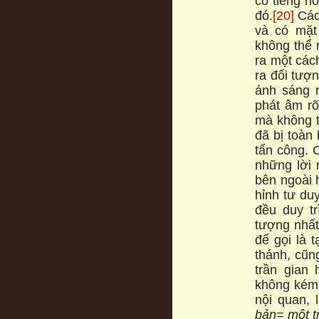
có tiếng n
đó.
[20]
Các
và có mặt
không thể n
ra một các
ra đối tượ
ánh sáng r
phát âm ro
mà không t
đã bị toàn
tấn công. 
những lời 
bên ngoài 
hỉnh tư du
đều duy tri
tượng nhất
đế gọi là 
thánh, cũng
trần gian 
không kém.
nội quan, l
bản= một tr