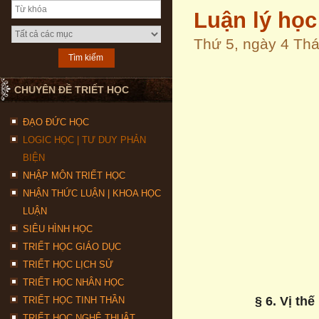
Luận lý học
Thứ 5, ngày 4 Th
CHUYÊN ĐỀ TRIẾT HỌC
ĐẠO ĐỨC HỌC
LOGIC HỌC | TƯ DUY PHẢN
BIỆN
NHẬP MÔN TRIẾT HỌC
NHẬN THỨC LUẬN | KHOA HỌC
LUẬN
SIÊU HÌNH HỌC
TRIẾT HỌC GIÁO DỤC
TRIẾT HỌC LỊCH SỬ
TRIẾT HỌC NHÂN HỌC
§
6. Vị thế
TRIẾT HỌC TINH THẦN
TRIẾT HỌC NGHỆ THUẬT