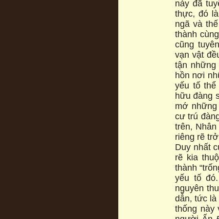
này đã tuy
thực, đó la
ngã và thế
thành cùng
cũng tuyê
vạn vật đề
tận những 
hồn nơi nh
yếu tố thê
hữu đàng sa
mớ những yê
cư trú đàn
trên, Nhân 
riêng rẽ tr
Duy nhất củ
rẽ kia thuọ
thành “trốn
yếu tố đo
nguyên thuy
dẫn, tức la
thống này 
người Ấn 