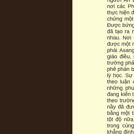
nơi các Ph
thực hiện đ
chứng một 
Được bứng 
đã tạo ra 
nhau. Nơi 
được một n
phái Asang
giáo điều,
trường pha
phê phán bi
lý học. Sư
theo luận 
những phư
đang kiến ta
theo trườn
nầy đã đư
bằng một t
tột độ nư
trong cùng 
khẳng định