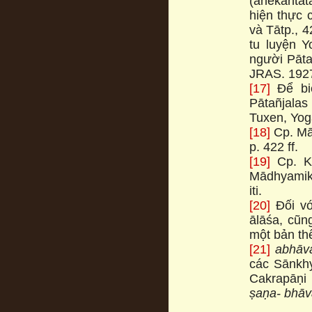
(anekāntata
hiện thực 
và Tātp., 4
tu luyện Y
người Pāt
JRAS. 1927, 
[17]
Để biê
Pātañjala
Tuxen, Yoga
[18]
Cp. Mān
p. 422 ff.
[19]
Cp. Kh
Mādhyamika
iti.
[20]
Đối vơ
ālāśa, cu
một bản thê
[21]
abhāv
các Sānkhy
Cakrapāṇi
ṣaṇa- bhā