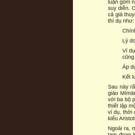
luận gồm n
suy diễn. C
cả giả thuy
thí dụ như
Chín
Lý do
Ví du
cũng 
Áp du
Kết 
Sau này rấ
giáo Mīmā
với ba bộ 
thiết lập m
ví dụ, thờ
kiểu Aristo
Ngoài ra, m
tam đoạn lu