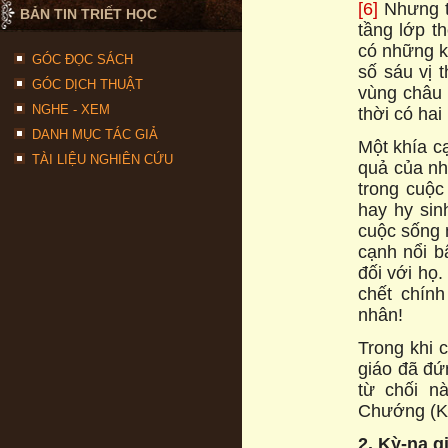
[6]
Nhưng ta 
BẢN TIN TRIẾT HỌC
tầng lớp t
có những k
GÓC ĐỌC SÁCH
số sáu vị
GÓC DỊCH THUẬT
vùng châu 
NGHE - XEM
thời có hai
DANH MỤC TÁC GIẢ
Một khía ca
TÀI LIỆU NGHIÊN CỨU
quả của như
trong cuộc s
hay hy sinh 
cuộc sống m
cạnh nổi bạ
đối với họ
chết chính
nhân!
Trong khi ch
giáo đã đư
từ chối n
Chướng (Ka
2. Kỳ-na g