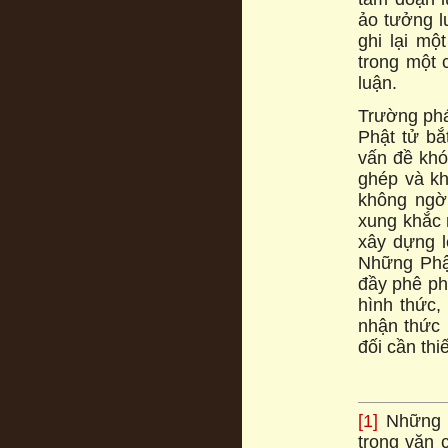
ảo tưởng 
ghi lại mộ
trong một cu
luận.
Trường phá
Phật tử bă
vấn đề khó
ghép và kh
không ngờ
xung khắc n
xây dựng l
Những Phật
đầy phê pha
hình thức, 
nhận thức h
đối cần thi
[1]
Những hẹ
trong văn c