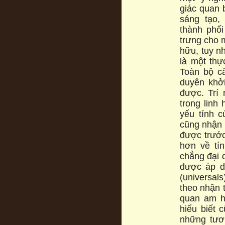
giác quan b
sáng tạo,
thành phối
trưng cho mọ
hữu, tuy nhi
là một thư
Toàn bộ câ
duyên khở
được. Trí
trong linh h
yếu tính 
cũng nhận 
được trươ
hơn về tí
chẳng đại d
được áp d
(universals)
theo nhận t
quan am hiê
hiểu biết 
những tưo