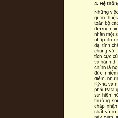
4. Hệ thô
Những việc 
quen thuộc 
toàn bộ cá
đương nhie
nhận một sô
nhập được
đại tính c
chung với c
tích cực cu
và hành thi
chính là ho
đức nhiễm
điểm, nhưng
Kỳ-na và n
phái Pāta
sự hiện hư
thường song
chấp nhận
chất và ro
này đem lạ