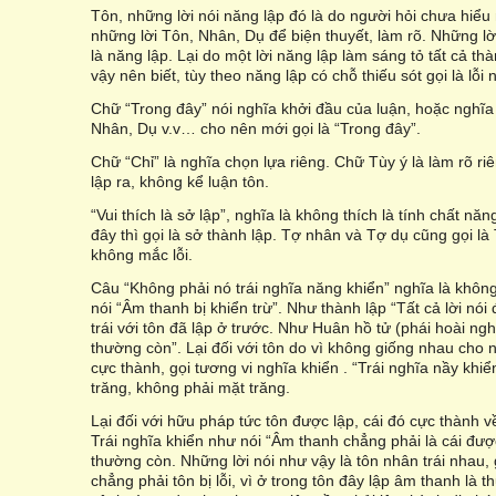
Tôn, những lời nói năng lập đó là do người hỏi chưa hiểu
những lời Tôn, Nhân, Dụ để biện thuyết, làm rõ. Những lời
là năng lập. Lại do một lời năng lập làm sáng tỏ tất cả th
vậy nên biết, tùy theo năng lập có chỗ thiếu sót gọi là lỗi 
Chữ “Trong đây” nói nghĩa khởi đầu của luận, hoặc nghĩa
Nhân, Dụ v.v… cho nên mới gọi là “Trong đây”.
Chữ “Chỉ” là nghĩa chọn lựa riêng. Chữ Tùy ý là làm rõ riê
lập ra, không kể luận tôn.
“Vui thích là sở lập”, nghĩa là không thích là tính chất năn
đây thì gọi là sở thành lập. Tợ nhân và Tợ dụ cũng gọi là
không mắc lỗi.
Câu “Không phải nó trái nghĩa năng khiển” nghĩa là không 
nói “Âm thanh bị khiển trừ”. Như thành lập “Tất cả lời nó
trái với tôn đã lập ở trước. Như Huân hồ tử (phái hoài ngh
thường còn”. Lại đối với tôn do vì không giống nhau cho n
cực thành, gọi tương vi nghĩa khiển . “Trái nghĩa nầy kh
trăng, không phải mặt trăng.
Lại đối với hữu pháp tức tôn được lập, cái đó cực thành v
Trái nghĩa khiển như nói “Âm thanh chẳng phải là cái được
thường còn. Những lời nói như vậy là tôn nhân trái nhau, g
chẳng phải tôn bị lỗi, vì ở trong tôn đây lập âm thanh là t