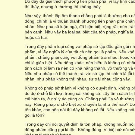
Do đây đã giải thích phương tiện phản phá, vì lấy tính cá
thì thấy, nhưng ở thường thì không thấy.
Như vậy, thành lập âm thanh chẳng phải là thường cho n
động, chính là vì thuận thành phương tiện phản phá chẳng 
nhân. Như phá số luận ngã, đã biện biệt rộng rãi, nên tr
bên cạnh. Như vậy ba loại sai biệt của tôn pháp, nghĩa l
hoặc cả hai.
Trong đây phẩm loại cùng với pháp sở lập đều gần gủi nh
phẩm, vì lấy nghĩa lý của tất cả nên gọi là phẩm. Nếu không
phẩm, chẳng phải cùng với đồng phẩm trái nhau, hoặc kh
chỉ là giản biệt. Nếu riêng khác, nên hiểu là không có nhâ
tính cách bị làm ra nên có khả năng thành, vô thường và 
Nếu như pháp có thể thành trái với sở lập thì chính là lỗi t
nhân, như pháp không trái nhau, sự trái nhau cũng vậy.
Không có pháp sở thành vì không có quyết định, không ph
do dự ở chỗ lần lượt trong cái không có. Lấy tính cách bị 
cái bình ra, ở nơi y áo cùng có. Chẳng phải lìa vô thường
này. Riêng pháp ở chỗ biệt xứ chuyển là như thế nào? Do
tên khác, cho nên nói thì đây không có lỗi. Nếu không nói
gọi là tôn?
Trong đây chỉ nói quyết định là tôn pháp, không muốn nói
đồng phẩm cũng gọi là tôn. Không đúng. Vì biệt xứ nói s