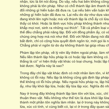
nhận, tức là lời nói đúng. Do vậy, nếu hai bên không công
không phải là tôn pháp. Như có chỗ thành lập âm thanh l
đối những gì hiển luận đã đưa ra. Lại nếu bên vấn luận 
những gì hiển luận đã đưa ra. Lại nếu do dự như dựa vào
đang khởi lên nghi hoặc mà vội thành lập là chỗ ấy có lử
thấy có khói. Hoặc là lãnh vực hữu pháp không thành như
khắp mọi nơi, sinh ra những vui thích”. Tất cả phẩm loại
thế đều chẳng phải năng lập. Đối với đồng phẩm ấy, có v
chúng ứng hợp mà nói như thế. Đối với Nhân đang nói đây
bất định, chỉ có cộng hứa quyết định ngôn từ, mới gọi là
Chẳng phải vì ngôn từ do dự không thành lại giúp nhau c
Phàm lập tôn pháp, về lý nên lấy thêm ngoài pháp, làm n
Nếu liền thành lập hữu pháp là có hoặc lập làm không có.
thắng là có” vì hiện thấy vật khác có loại chung, hoặc lậ
bát được. Nghĩa này là sao?
Trong đây chỉ lập vật khác định có một nhân làm tôn, vì k
không có lỗi này. Nếu lập là không cũng giả định lập phá
thế không có lỗi hữu pháp. Nếu ngoài hữu pháp ra, lập 
ấy, như lấy khói lập lửa, hoặc lấy lửa lập xúc. Nghĩa đó n
Nay ở trong đây không thành lập làm tôn với lửa, xúc, chỉ
thuận theo vật. Nếu không như thế tức là dựa khói lập lửa
thành một phần tôn nghĩa làm nhân. lại ở trong này khôn
lửa, xúc có tính, vì cùng biết có, lại vì ở trong đây quan s