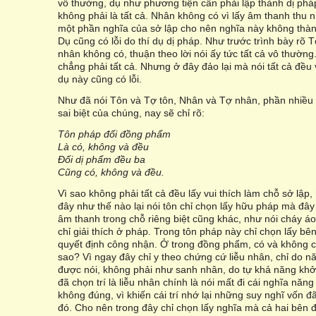
vô thường, dụ như phương tiện cần phải lập thành dị phá
không phải là tất cả. Nhân không có vì lấy âm thanh thu nh
một phần nghĩa của sở lập cho nên nghĩa này không thành,
Dụ cũng có lỗi do thí dụ dị pháp. Như trước trình bày rõ 
nhân không có, thuận theo lời nói ấy tức tất cả vô thường.
chẳng phải tất cả. Nhưng ở đây đảo lại mà nói tất cả đều
dụ này cũng có lỗi.
Như đã nói Tôn và Tợ tôn, Nhân và Tợ nhân, phần nhiều
sai biệt của chúng, nay sẽ chỉ rõ:
Tôn pháp đối đồng phẩm
Là có, không và đều
Đối dị phẩm đều ba
Cũng có, không và đều.
Vì sao không phải tất cả đều lấy vui thích làm chỗ sở lập, 
đây như thế nào lại nói tôn chỉ chọn lấy hữu pháp mà đây 
âm thanh trong chỗ riêng biệt cũng khác, như nói cháy á
chỉ giải thích ở pháp. Trong tôn pháp này chỉ chọn lấy bê
quyết định công nhận. Ở trong đồng phẩm, có và không c
sao? Vì ngay đây chỉ y theo chứng cứ liễu nhân, chỉ do nă
được nói, không phải như sanh nhân, do tự khả năng khởi
đã chọn trí là liễu nhân chính là nói mất đi cái nghĩa năn
không đúng, vì khiến cái trí nhớ lại những suy nghĩ vốn 
đó. Cho nên trong đây chỉ chọn lấy nghĩa mà cả hai bên 