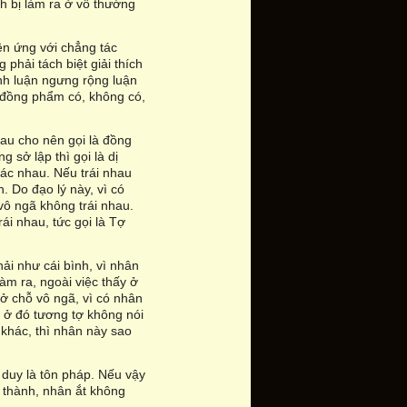
ch bị làm ra ở vô thường
ên ứng với chẳng tác
phải tách biệt giải thích
ánh luận ngưng rộng luận
à đồng phẩm có, không có,
au cho nên gọi là đồng
 sở lập thì gọi là dị
ác nhau. Nếu trái nhau
n. Do đạo lý này, vì có
vô ngã không trái nhau.
rái nhau, tức gọi là Tợ
ải như cái bình, vì nhân
làm ra, ngoài việc thấy ở
 ở chỗ vô ngã, vì có nhân
 ở đó tương tợ không nói
 khác, thì nhân này sao
 duy là tôn pháp. Nếu vậy
ở thành, nhân ắt không