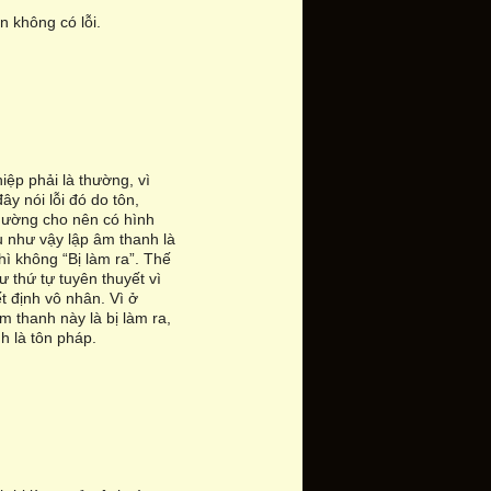
 không có lỗi.
ệp phải là thường, vì
y nói lỗi đó do tôn,
thường cho nên có hình
u như vậy lập âm thanh là
hì không “Bị làm ra”. Thế
 thứ tự tuyên thuyết vì
t định vô nhân. Vì ở
m thanh này là bị làm ra,
nh là tôn pháp.