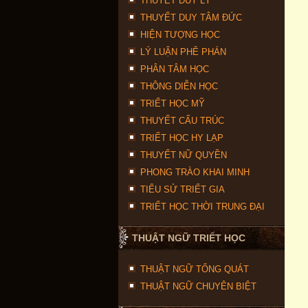
THUYẾT DUY LÝ
THUYẾT DUY TÂM ĐỨC
HIỆN TƯỢNG HỌC
LÝ LUẬN PHÊ PHÁN
PHÂN TÂM HỌC
THÔNG DIỄN HỌC
TRIẾT HỌC MỸ
THUYẾT CẤU TRÚC
TRIẾT HỌC HY LẠP
THUYẾT NỮ QUYỀN
PHONG TRÀO KHAI MINH
TIỂU SỬ TRIẾT GIA
TRIẾT HỌC THỜI TRUNG ĐẠI
THUẬT NGỮ TRIẾT HỌC
THUẬT NGỮ TỔNG QUÁT
THUẬT NGỮ CHUYÊN BIỆT