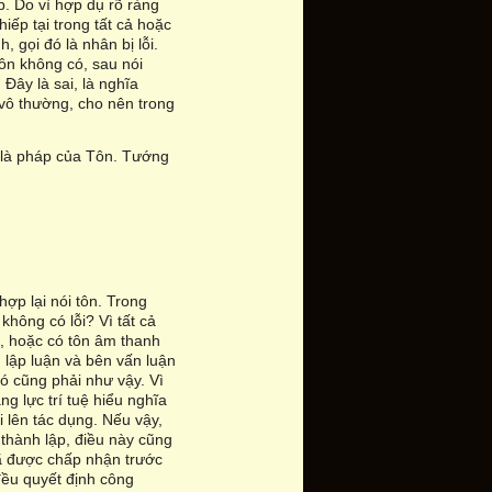
p. Do vì hợp dụ rõ ràng
iếp tại trong tất cả hoặc
 gọi đó là nhân bị lỗi.
Tôn không có, sau nói
 Đây là sai, là nghĩa
 vô thường, cho nên trong
 là pháp của Tôn. Tướng
hợp lại nói tôn. Trong
không có lỗi? Vì tất cả
o, hoặc có tôn âm thanh
n lập luận và bên vấn luận
ó cũng phải như vậy. Vì
ng lực trí tuệ hiểu nghĩa
 lên tác dụng. Nếu vậy,
g thành lập, điều này cũng
đã được chấp nhận trước
đều quyết định công