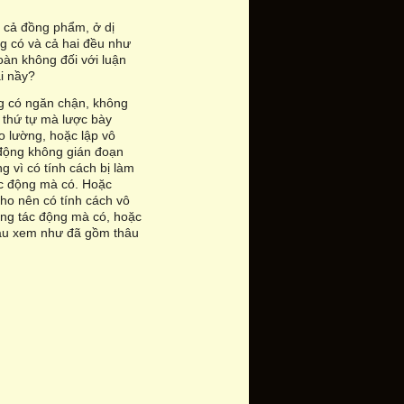
ất cả đồng phẩm, ở dị
g có và cả hai đều như
toàn không đối với luận
ái nầy?
g có ngăn chận, không
o thứ tự mà lược bày
o lường, hoặc lập vô
 động không gián đoạn
g vì có tính cách bị làm
tác động mà có. Hoặc
cho nên có tính cách vô
năng tác động mà có, hoặc
 sau xem như đã gồm thâu