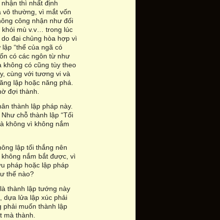
 nhận thì nhất định
à vô thường, vì mắt vốn
không công nhận như đối
 khói mù v.v… trong lúc
a do đại chủng hòa hợp vì
 lập “thể của ngã có
 vốn có các ngôn từ như
à không có cũng tùy theo
, cùng với tương vi và
 năng lập hoặc năng phá.
hờ đợi thành.
hân thành lập pháp này.
 Như chỗ thành lập “Tối
p là không vì không nắm
hông lập tối thắng nên
p không nắm bắt được, vì
hữu pháp hoặc lập pháp
hư thế nào?
 là thành lập tướng này
, dựa lửa lập xúc phải
g phải muốn thành lập
át mà thành.