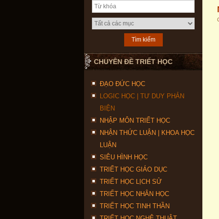
CHUYÊN ĐỀ TRIẾT HỌC
ĐẠO ĐỨC HỌC
LOGIC HỌC | TƯ DUY PHẢN
BIỆN
NHẬP MÔN TRIẾT HỌC
NHẬN THỨC LUẬN | KHOA HỌC
LUẬN
SIÊU HÌNH HỌC
TRIẾT HỌC GIÁO DỤC
TRIẾT HỌC LỊCH SỬ
TRIẾT HỌC NHÂN HỌC
TRIẾT HỌC TINH THẦN
TRIẾT HỌC NGHỆ THUẬT