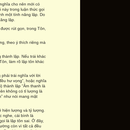
 nghĩa cho nên mới có
 này trong luận thức gọi
ành một tính năng lập. Do
năng lập.
 được rút gọn, trong Tôn,
ng, theo ý thích riêng mà
g thành lập. Nếu trái khác
 Tôn, làm rõ lập tôn khác
phải trái nghĩa với lời
i đều hư vọng”, hoặc nghĩa
i) thành lập “Âm thanh là
ên không có tỉ lượng là
iển” như nói mang mặt
ề hiện lượng và tỷ lượng.
 nghe, cái bình là
ọi là lập tôn sai. Ở đây,
hường còn vì tất cả đều