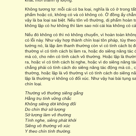
khác mới thành tỷ lượng.
Không tương tợ: mỗi cái có ba loại, nghĩa là có ở trong t
phẩm hoặc có, không có và có không có. Ở đồng ấy chẳn
vậy là ba loại sai biệt. Nếu tôn vô thường, dị phẩm hoàn 
không lập có hư không thì làm sao nói cái kia không có c
Nếu đó không có thì nó không chuyển, vì hoàn toàn khôn
có lỗi này. Như vậy hợp thành chín loại tôn pháp, tùy the
tướng nó, là lập âm thanh thường còn vì có tính cách bị đ
thường vì có tính cách bị làm ra, hoặc do siêng năng tác
mà có, cho nên có tính cách vô thường. Hoặc lập là thườn
ra, hoặc vì có tính cách bị nghe, hoặc vì do siêng năng 
chẳng phải có tính cách do siêng năng tác động mà có., 
thường, hoặc lập là vô thường vì có tính cách do siêng 
lập là thường vì không có đối xúc. Như vậy hai bài tụng
chín loại.
Thường vô thường siêng gắng
Hằng trụ tính vững chắc
Không siêng dời không đổi
Do chín thứ sở lượng
Sở lượng làm vô thường
Tính nghe, siêng phát khởi
Siêng vô thường vô xúc
Y theo chín tính thường.