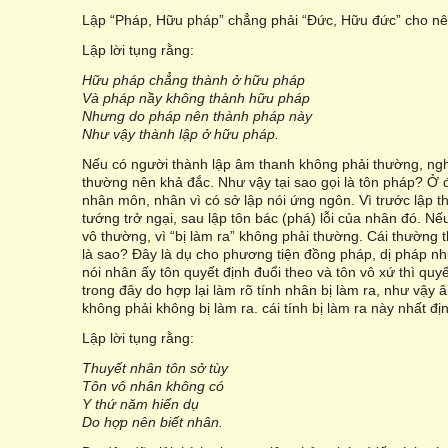
Lập “Pháp, Hữu pháp” chẳng phải “Đức, Hữu đức” cho nên
Lập lời tụng rằng:
Hữu pháp chẳng thành ở hữu pháp
Và pháp nầy không thành hữu pháp
Nhưng do pháp nên thành pháp này
Như vậy thành lập ở hữu pháp.
Nếu có người thành lập âm thanh không phải thường, nghi
thường nên khả đắc. Như vậy tại sao gọi là tôn pháp? Ở đâ
nhân môn, nhân vì có sở lập nói ứng ngôn. Vì trước lập 
tướng trở ngại, sau lập tôn bác (phá) lỗi của nhân đó. Nế
vô thường, vì “bị làm ra” không phải thường. Cái thường t
là sao? Đây là dụ cho phương tiện đồng pháp, dị pháp như
nói nhân ấy tôn quyết định đuổi theo và tôn vô xứ thì quyế
trong đây do hợp lại làm rõ tính nhân bị làm ra, như vậy â
không phải không bị làm ra. cái tính bị làm ra này nhất đị
Lập lời tụng rằng:
Thuyết nhân tôn sở tùy
Tôn vô nhân không có
Y thứ năm hiển dụ
Do hợp nên biết nhân.