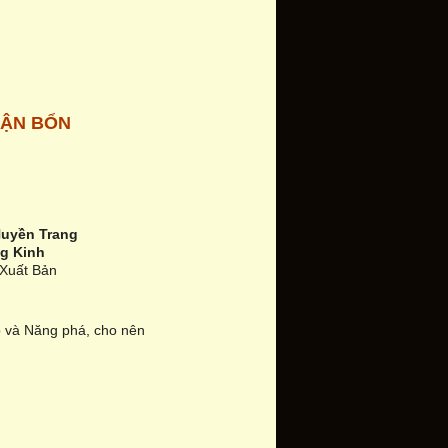
UẬN BỔN
uyền Trang
g Kinh
 Xuất Bản
ập và Năng phá, cho nên