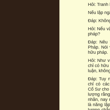
Hỏi: Tranh
Nếu lập ng
Đáp: Không
Hỏi: Nếu vậ
pháp?
Đáp: Nêu T
Pháp. Nói 
hữu pháp.
Hỏi: Như v
chỉ có hữu
luận, khôn
Đáp: Tuy n
chỉ có cá
Cổ Sư cho 
lượng rằng
nhân, nay 
là năng lậ
lượng chẳn