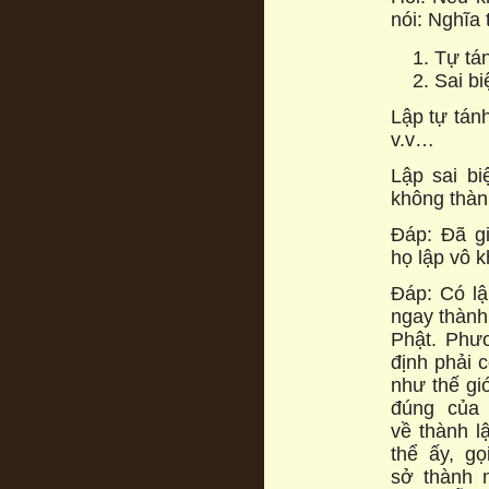
nói: Nghĩa 
Tự tá
Sai bi
Lập tự tánh
v.v…
Lập sai bi
không thà
Đáp: Đã gi
họ lập vô k
Đáp: Có lậ
ngay thành
Phật. Phư
định phải 
như thế giớ
đúng của 
về thành l
thể ấy, gọ
sở thành 