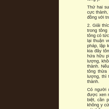
Thứ hai sư
cực thành, 
đồng với tr
2. Giải thí
trong tông
tông có tức
lại thuận 
pháp, lập k
kia đây tô
hứa hữu ph
lượng, khô
thành. Nếu
tông thừa
lượng, thì
thành.
Có người n
được xen n
biệt, cần 
không y cứ