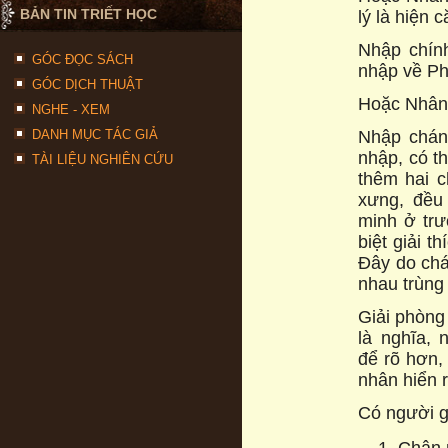
BẢN TIN TRIẾT HỌC
lý là hiện 
Nhập chín
GÓC ĐỌC SÁCH
nhập về Phậ
GÓC DỊCH THUẬT
Hoặc Nhân 
NGHE - XEM
Nhập chánh
DANH MỤC TÁC GIẢ
nhập, có t
TÀI LIỆU NGHIÊN CỨU
thêm hai c
xưng, đều
minh ở trư
biệt giải t
Đây do chá
nhau trùng 
Giải phòng 
là nghĩa, 
để rõ hơn, 
nhân hiển r
Có người gi
Chân 