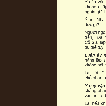
Ý của vặn 
không chấp
nghĩa gì? 
Ý nói: Nhân
đức gì?
Người ngoà
trên). Đã 
Cổ Sư, lập
dụ thể tuy 
Lu
ậ
n
ấ
y n
năng lập s
không nói 
Lại nói: C
chỗ phân bi
Ý này v
ặ
n
chẳng phải
vặn hỏi ở đ
Lại nếu ch