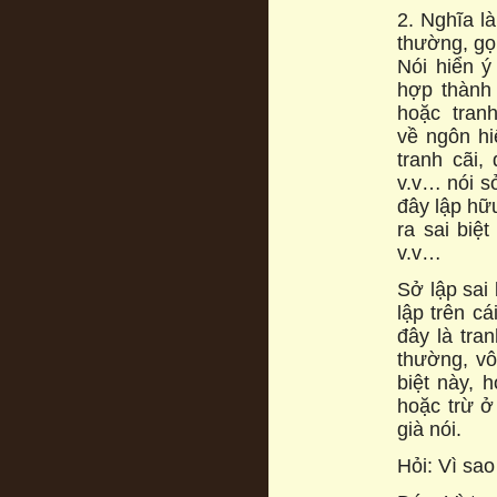
2. Nghĩa là
thường, gọi
Nói hiển ý
hợp thành 
hoặc tran
về ngôn hi
tranh cãi,
v.v… nói sở
đây lập hữ
ra sai biệ
v.v…
Sở lập sai 
lập trên c
đây là tra
thường, vô
biệt này, 
hoặc trừ ở
già nói.
Hỏi: Vì sao