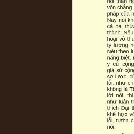
nói thần n
vốn chẳng p
pháp của n
Nay nói kh
cả hai th
thành. Nếu
hoại vô th
tỷ lượng n
Nếu theo lu
năng biệt,
y cứ cộng
giả sử cộn
sơ lược, c
lỗi, như c
không là T
lời nói, t
như luận t
thích Đại 
khế hợp vớ
lỗi, tựtha
nói.