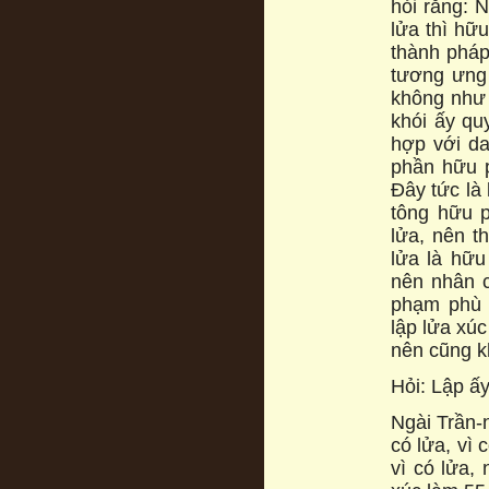
hỏi rằng: 
lửa thì hữ
thành pháp.
tương ưng 
không như v
khói ấy qu
hợp với da
phần hữu p
Đây tức là 
tông hữu p
lửa, nên t
lửa là hữu
nên nhân c
phạm phù 
lập lửa xúc
nên cũng k
Hỏi: Lập ấ
Ngài Trần-n
có lửa, vì 
vì có lửa,