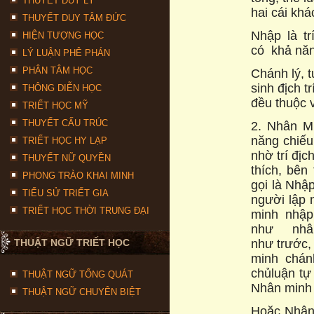
THUYẾT DUY LÝ
hai cái khá
THUYẾT DUY TÂM ĐỨC
Nhập là tr
HIỆN TƯỢNG HỌC
có khả nă
LÝ LUẬN PHÊ PHÁN
PHÂN TÂM HỌC
Chánh lý, 
sinh địch 
THÔNG DIỄN HỌC
đều thuộc v
TRIẾT HỌC MỸ
THUYẾT CẤU TRÚC
2. Nhân Mi
năng chiếu 
TRIẾT HỌC HY LẠP
nhờ trí địc
THUYẾT NỮ QUYỀN
thích, bên
PHONG TRÀO KHAI MINH
gọi là Nhậ
TIỂU SỬ TRIẾT GIA
người lập 
TRIẾT HỌC THỜI TRUNG ĐẠI
minh nhập
như nhâ
như trước,
THUẬT NGỮ TRIẾT HỌC
minh chán
chủluận tự
THUẬT NGỮ TỔNG QUÁT
Nhân minh 
THUẬT NGỮ CHUYÊN BIỆT
Hoặc Nhân 