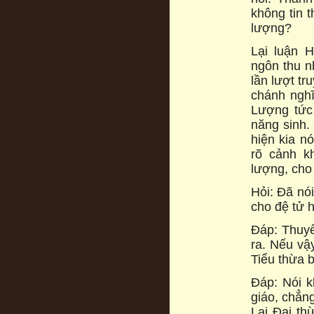
không tin 
lượng?
Lại luận 
ngôn thu nh
lần lượt tr
chánh nghĩ
Lượng tức
năng sinh.
hiện kia n
rõ cảnh k
lượng, cho 
Hỏi: Đã nói
cho đệ tử 
Đáp: Thuyế
ra. Nếu vậ
Tiểu thừa 
Đáp: Nói k
giáo, chẳng
Lại Đại thừ