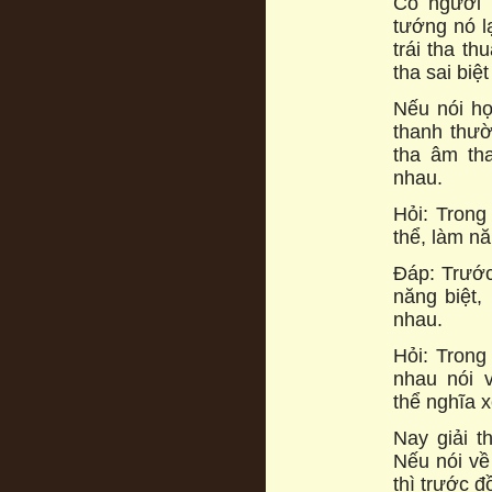
Có người 
tướng nó lạ
trái tha t
tha sai biệ
Nếu nói họ
thanh thườ
tha âm th
nhau.
Hỏi: Trong
thể, làm nă
Đáp: Trước 
năng biệt,
nhau.
Hỏi: Trong
nhau nói v
thể nghĩa x
Nay giải t
Nếu nói về
thì trước đ