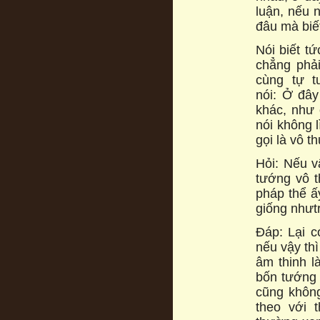
luận, nếu 
đâu mà biết
Nói biết t
chẳng phải
cùng tự t
nói: Ở đây
khác, như 
nói không 
gọi là vô 
Hỏi: Nếu v
tướng vô t
pháp thể ấy
giống nhưt
Đáp: Lại c
nếu vậy thì
âm thinh l
bốn tướng 
cũng không
theo với 