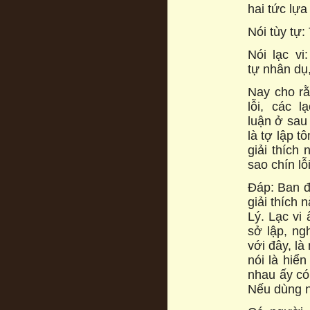
hai tức lựa
Nói tùy tự
Nói lạc v
tự nhân dụ,
Nay cho rằn
lỗi, các 
luận ở sau 
là tợ lập t
giải thích 
sao chín lỗi
Đáp: Ban đầ
giải thích n
Lý. Lạc vi 
sở lập, ng
với đây, là
nói là hiển
nhau ấy có 
Nếu dùng ng