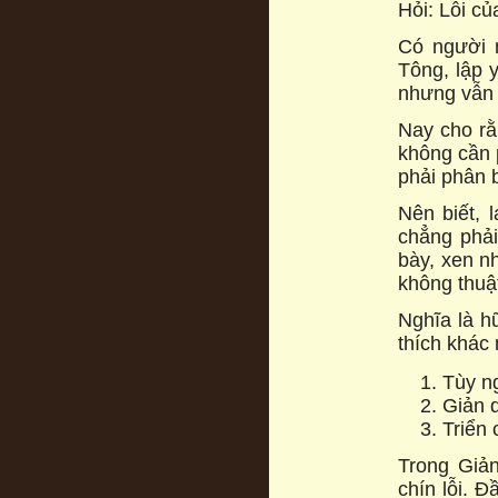
Hỏi: Lỗi củ
Có người n
Tông, lập 
nhưng vẫn 
Nay cho rằ
không cần 
phải phân 
Nên biết, 
chẳng phả
bày, xen n
không thuật
Nghĩa là h
thích khác
Tùy ng
Giản 
Triển 
Trong Giản
chín lỗi. Đ