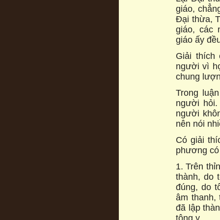
giáo, chẳn
Đại thừa, T
giáo, các 
giáo ấy đều
Giải thích
người vì h
chung lượn
Trong luận
người hỏi.
người khôn
nên nói nhiề
Có giải th
phương có h
1. Trên th
thành, do 
đúng, do t
âm thanh, 
đã lập thàn
tông y.