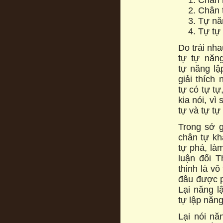
Chân 
Tự nă
Tự tự 
Do trái nha
tự tự năn
tự năng lậ
giải thích 
tự có tự tự
kia nói, vì
tự và tự tự
Trong sớ g
chân tự kh
tự phá, là
luận đối T
thinh là vô
đâu được ph
Lại năng l
tự lập năn
Lại nói nă