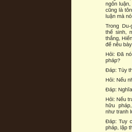
ngôn luận,
cũng là tô
luận mà nói
Trong Du-
thể sinh,
thắng, Hiể
để nêu bày
Hỏi: Đã nó
pháp?
Đáp: Tùy t
Hỏi: Nếu n
Đáp: Nghĩa 
Hỏi: Nếu tr
hữu pháp,
như tranh 
Đáp: Tuy c
pháp, lập 