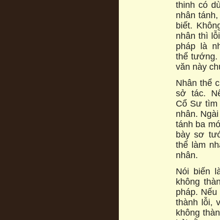
thinh có d
nhân tánh, 
biết. Khôn
nhân thì l
pháp là n
thể tướng. 
văn này ch
Nhân thể c
sở tác. N
Cổ Sư tìm 
nhân. Ngài 
tánh ba mó
bày sơ tư
thể làm nh
nhân.
Nói biến 
không thà
pháp. Nếu 
thành lỗi,
không thàn