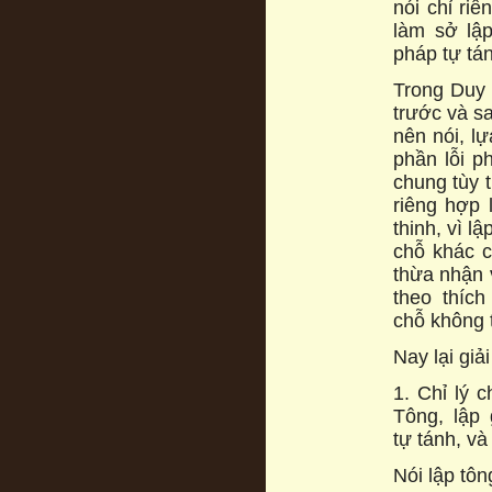
nói chỉ ri
làm sở lậ
pháp tự tá
Trong Duy 
trước và sa
nên nói, l
phần lỗi p
chung tùy 
riêng hợp 
thinh, vì l
chỗ khác c
thừa nhận 
theo thíc
chỗ không t
Nay lại giả
1. Chỉ lý 
Tông, lập 
tự tánh, và
Nói lập tôn