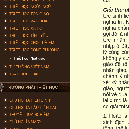
có:
TRIẾT HỌC NGÔN NGỮ
Gi
ả
i th
ứ
n
TRIẾT HỌC TÔN GIÁO
tức sinh li
nghĩa trí.
TRIẾT HỌC VĂN HÓA
nghĩa chẳng
TRIẾT HỌC XÃ HỘI
gọi đó là n
TRIẾT HỌC TÌNH YÊU
tức nhận 
TRIẾT HỌC CHO TRẺ EM
nhập ở đây
TRIẾT HỌC ĐÔNG PHƯƠNG
lý cũng cũ
không y cứ
Triết học Phật giáo
giáo để rõ
TƯ TƯỞNG VIỆT NAM
nhân giáo,
TRẦN ĐỨC THẢO
chánh lý nh
xét kỹ phân
TRƯỜNG PHÁI TRIẾT HỌC
giáo, người
nói về quả,
lại xưng là
CHỦ NGHĨA HIỆN SINH
sẽ giải thíc
CHỦ NGHĨA HẬU HIỆN ĐẠI
THUYẾT DUY NGHIỆM
1. Hoặc là
sinh địch l
CHỦ NGHĨA MARX
tông, thể l