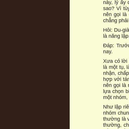
này, lý ấy
sao? Vì tù
nên gọi là
chẳng phải 
Hỏi: Du-gi
là năng lập
Đáp: Trước
nay.
Xưa có lời 
là một tụ, 
nhận, chấp
hợp với tán
nên gọi là 
lựa chọn b
một nhóm, 
Như lập riê
nhóm chung
thường là v
thường, ch