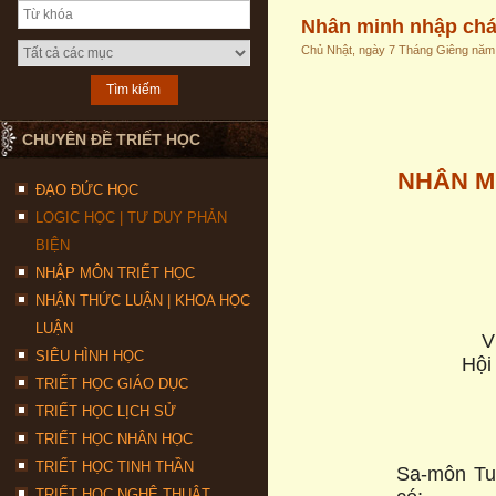
Nhân minh nhập chán
Chủ Nhật, ngày 7 Tháng Giêng năm
CHUYÊN ĐỀ TRIẾT HỌC
NHÂN M
ĐẠO ĐỨC HỌC
LOGIC HỌC | TƯ DUY PHẢN
BIỆN
NHẬP MÔN TRIẾT HỌC
NHẬN THỨC LUẬN | KHOA HỌC
LUẬN
V
SIÊU HÌNH HỌC
Hội
TRIẾT HỌC GIÁO DỤC
TRIẾT HỌC LỊCH SỬ
TRIẾT HỌC NHÂN HỌC
TRIẾT HỌC TINH THẦN
Sa-môn Tuệ
TRIẾT HỌC NGHỆ THUẬT