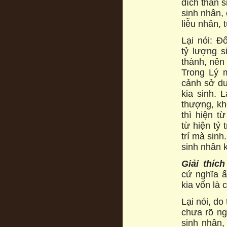
đích thân s
sinh nhân, 
liễu nhân, 
Lại nói: Đ
tỷ lượng s
thành, nên 
Trong Lý m
cảnh sở duy
kia sinh. 
thượng, kh
thì hiện t
từ hiện tỷ t
trí mà sinh
sinh nhân k
Gi
ả
i thích
cứ nghĩa ấ
kia vốn là 
Lại nói, do
chưa rõ ng
sinh nhân,