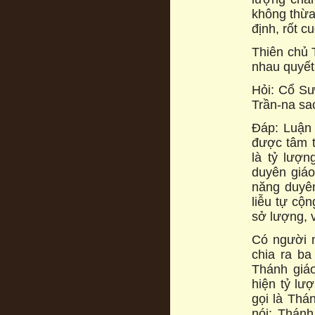
không thừa
định, rốt c
Thiên chủ T
nhau quyết 
Hỏi: Cổ Sư
Trần-na sao
Đáp: Luận 
được tâm t
là tỷ lượn
duyên giáo
năng duyên
liễu tự cộ
sở lượng, v
Có người 
chia ra ba
Thánh giáo
hiện tỷ lư
gọi là Thá
nói: Thánh