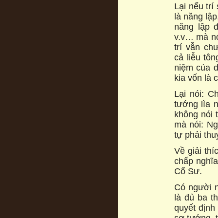
Lại nếu trí
là năng lậ
năng lập đ
v.v… mà nó
trí vẫn ch
cả liễu tô
niệm của d
kia vốn là 
Lại nói: 
tướng lìa 
không nói t
mà nói: Ngư
tự phải thu
Về giải thí
chấp nghĩa
Cổ Sư.
Có người n
là đủ ba t
quyết định
sơ tướng, t