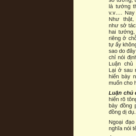
là tướng 
v.v…. Nay
Như thật,
như sở tác
hai tướng,
riêng ở ch
tự ấy không
sao do đây 
chỉ nói đị
Luận chủ 
Lại ở sau n
hiển bày n
muốn cho h
Lu
ậ
n ch
ủ
hiển rõ tô
bày đồng p
đồng dị dụ.
Ngoại đạo 
nghĩa nói t