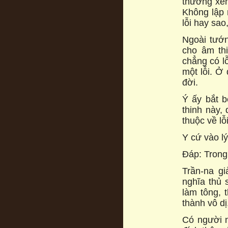
thường xen
Không lập 
lỗi hay sao
Ngoài tướn
cho âm th
chẳng có lỗ
một lỗi. Ở 
đời.
Ý ấy bắt b
thinh này,
thuộc về lỗi
Y cứ vào lý
Đáp: Trong 
Trần-na gi
nghĩa thủ 
làm tông, 
thành vô dị
Có người nó