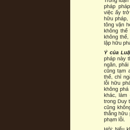
Trong luận
pháp pháp
việc ấy tr
hữu pháp,
tông vặn h
không thể 
không thể,
lập hữu ph
Ý c
ủ
a Lu
pháp này t
ngăn, phải
cũng tạm 
thể, chỉ n
lỗi hữu ph
không phá 
khác, làm 
trong Duy 
cũng khôn
thẳng hữu 
phạm lỗi.
Hỏi: Nếu k