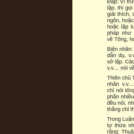
Đáp: Vì trư
lập, thì gọ
giải thích,
ngôn, hoặc 
hoặc lập l
pháp như 
về Tông, h
Biện nhân:
dẫn dụ, v.
sở lập. Cá
v.v… nói v
Thiên chủ 
nhân v.v… 
chỉ nói tôn
phần nhiều
đều nói, nh
thắng chỉ t
Trong Luận
tự thừa nh
rằng: Thuậ