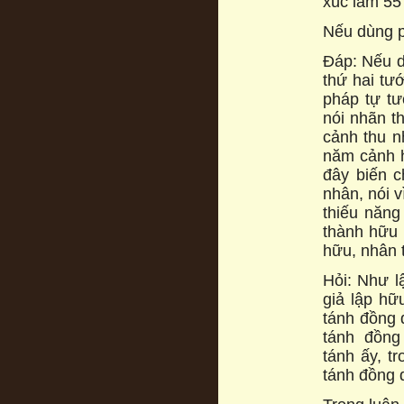
xúc làm 55 
Nếu dùng ph
Đáp: Nếu d
thứ hai tư
pháp tự tư
nói nhãn t
cảnh thu n
năm cảnh h
đây biến c
nhân, nói v
thiếu năng
thành hữu 
hữu, nhân t
Hỏi: Như l
giả lập hữ
tánh đồng 
tánh đồng
tánh ấy, t
tánh đồng d