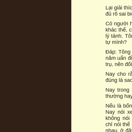
Lại giải th
đủ rõ sai b
Có người h
khác thể, c
lý tánh. T
tự mình?
Đáp: Tông 
năm uẩn đồ
trụ, nên đố
Nay cho rằ
đúng là sa
Nay trong 
thường hay
Nếu là bốn
Nay nói xe
không nói
chỉ nói thể
nhau, ở đây