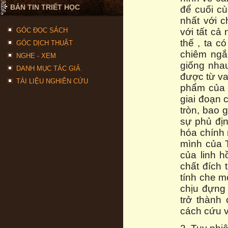
BẢN TIN TRIẾT HỌC
để cuối cù
nhất với c
GÓC ĐỌC SÁCH
với tất cả
thế , ta c
GÓC DỊCH THUẬT
chiêm ngắm
NGHE - XEM
giống nhau
DANH MỤC TÁC GIẢ
được từ va
TÀI LIỆU NGHIÊN CỨU
phẩm của 
giai đoạn 
tròn, bao 
sự phủ đị
hóa chính 
mình của 
của linh h
chất đích 
tính che m
chịu đựng 
trở thành
cách cứu v