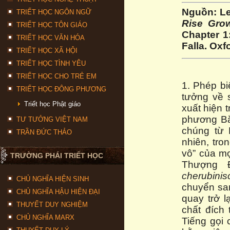
Nguồn: L
TRIẾT HỌC NGÔN NGỮ
Rise Grow
TRIẾT HỌC TÔN GIÁO
Chapter 1:
TRIẾT HỌC VĂN HÓA
Falla. Oxf
TRIẾT HỌC XÃ HỘI
TRIẾT HỌC TÌNH YÊU
TRIẾT HỌC CHO TRẺ EM
1. Phép bi
TRIẾT HỌC ĐÔNG PHƯƠNG
tưởng về 
Triết học Phật giáo
xuất hiện 
phương Bắ
TƯ TƯỞNG VIỆT NAM
chúng từ 
TRẦN ĐỨC THẢO
nhiên, tro
vô” của mọ
TRƯỜNG PHÁI TRIẾT HỌC
Thượng Đ
cherubini
CHỦ NGHĨA HIỆN SINH
chuyển san
CHỦ NGHĨA HẬU HIỆN ĐẠI
quay trở l
THUYẾT DUY NGHIỆM
chất đích 
CHỦ NGHĨA MARX
Tiếng gọi 