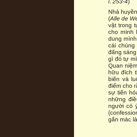
i. 253-4
)
Nhà huyền 
(
Alle de W
vật trong 
cho mình k
dung mình 
cái chúng 
đấng sáng 
gì đó tự m
Quan niệm 
hữu đích 
biến và lu
điểm cho r
sự tiến hó
những điề
người có ý
(confessi
gắn mác là