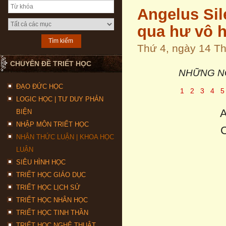
Angelus Sil
qua hư vô 
Thứ 4, ngày 14 
CHUYÊN ĐỀ TRIẾT HỌC
NHỮNG N
ĐẠO ĐỨC HỌC
1
2
3
4
LOGIC HỌC | TƯ DUY PHẢN
BIỆN
NHẬP MÔN TRIẾT HỌC
NHẬN THỨC LUẬN | KHOA HỌC
LUẬN
SIÊU HÌNH HỌC
TRIẾT HỌC GIÁO DỤC
TRIẾT HỌC LỊCH SỬ
TRIẾT HỌC NHÂN HỌC
TRIẾT HỌC TINH THẦN
TRIẾT HỌC NGHỆ THUẬT