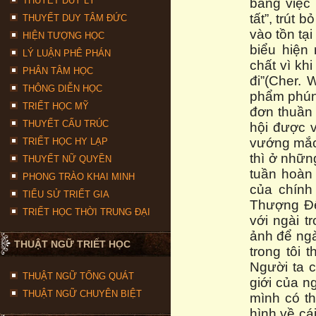
THUYẾT DUY LÝ
bằng việc t
tất”, trút 
THUYẾT DUY TÂM ĐỨC
vào tồn tại
HIỆN TƯỢNG HỌC
biểu hiện
LÝ LUẬN PHÊ PHÁN
chất vì kh
PHÂN TÂM HỌC
đi”(Cher. 
THÔNG DIỄN HỌC
phẩm phúng 
TRIẾT HỌC MỸ
đơn thuần 
THUYẾT CẤU TRÚC
hội được 
vướng mắc 
TRIẾT HỌC HY LẠP
thì ở nhữn
THUYẾT NỮ QUYỀN
tuần hoàn
PHONG TRÀO KHAI MINH
của chính 
TIỂU SỬ TRIẾT GIA
Thượng Đế
TRIẾT HỌC THỜI TRUNG ĐẠI
với ngài tr
ảnh để ngà
THUẬT NGỮ TRIẾT HỌC
trong tôi 
Người ta c
THUẬT NGỮ TỔNG QUÁT
giới của n
THUẬT NGỮ CHUYÊN BIỆT
mình có th
hình về cá