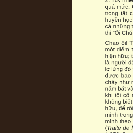
2. Tuy nhi
quá mức. C
trong tất 
huyền học,
cả những t
thì “Ôi Chú
Chao ôi! T
một điểm t
hiện hữu; t
là người đã
lơ lửng đó 
được bao 
chảy như nư
nắm bắt và
khi tôi cố
không biết
hữu, để rồ
mình trong
mình theo 
(
Traite de 