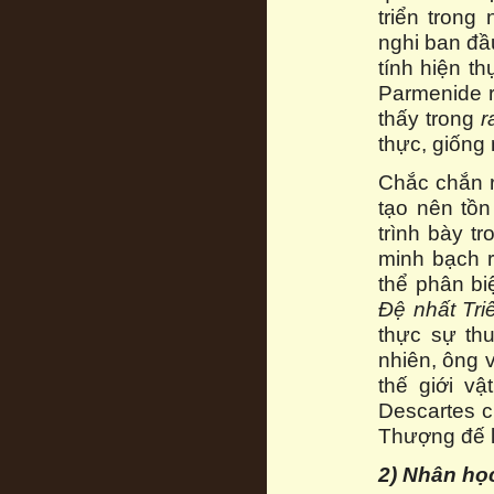
triển trong
nghi ban đầ
tính hiện th
Parmenide r
thấy trong
r
thực, giống 
Chắc chắn r
tạo nên tồn
trình bày t
minh bạch 
thể phân biệ
Đệ nhất Tri
thực sự th
nhiên, ông v
thế giới v
Descartes c
Thượng đế l
2) Nhân học