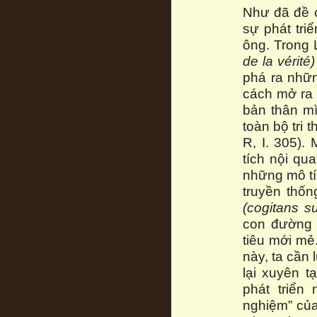
Như đã đề c
sự phát tri
ông. Trong
de la vérité
)
phá ra nhữn
cách mở ra 
bản thân m
toàn bộ tri 
R, I. 305)
tích nội qu
những mô tí
truyền thốn
(cogitans s
con đường 
tiêu mới mẻ
này, ta cần 
lại xuyên t
phát triển
nghiệm” của 