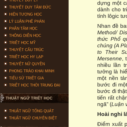
THUYẾT DUY LÝ
dựng một cấ
THUYẾT DUY TÂM ĐỨC
dành cho tr
HIỆN TƯỢNG HỌC
tính lôgic t
LÝ LUẬN PHÊ PHÁN
Nhan đề ba
PHÂN TÂM HỌC
Method/ Di
THÔNG DIỄN HỌC
thức Phổ q
TRIẾT HỌC MỸ
chúng
(A Pl
THUYẾT CẤU TRÚC
to Their S
TRIẾT HỌC HY LẠP
Mersenne
,
THUYẾT NỮ QUYỀN
nhiều lần 
tưởng là hiể
PHONG TRÀO KHAI MINH
một nền tả
TIỂU SỬ TRIẾT GIA
bước đi một
TRIẾT HỌC THỜI TRUNG ĐẠI
bước đi thậ
tiến rất ch
THUẬT NGỮ TRIẾT HỌC
ngã” (
Luận 
THUẬT NGỮ TỔNG QUÁT
Hoài nghi l
THUẬT NGỮ CHUYÊN BIỆT
Điểm xuất p