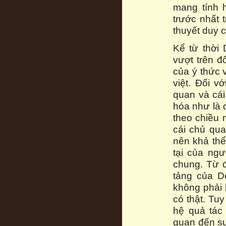
mang tính h
trước nhất 
thuyết duy 
Kể từ thời 
vượt trên đ
của ý thức v
việt. Đối v
quan và cái 
hóa như là d
theo chiều 
cái chủ qua
nên khả thể 
tại của ngư
chung. Từ đ
tảng của De
không phải 
có thật. Tu
hệ quả tác 
quan đến sự