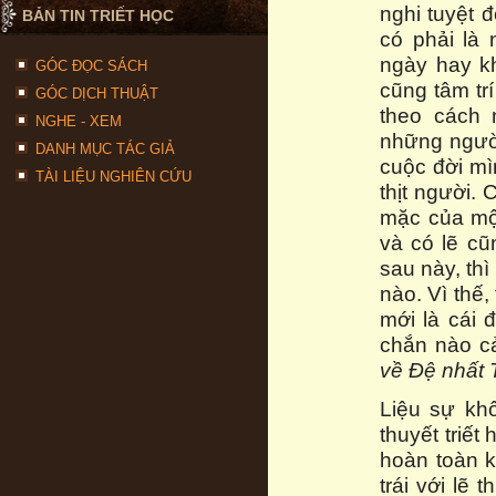
nghi tuyệt đ
BẢN TIN TRIẾT HỌC
có phải là
ngày hay k
GÓC ĐỌC SÁCH
cũng tâm tr
GÓC DỊCH THUẬT
theo cách 
NGHE - XEM
những người
DANH MỤC TÁC GIẢ
cuộc đời m
TÀI LIỆU NGHIÊN CỨU
thịt người.
mặc của một
và có lẽ cũ
sau này, thì
nào. Vì thế,
mới là cái 
chắn nào cả
về Đệ nhất T
Liệu sự kh
thuyết triế
hoàn toàn k
trái với lẽ