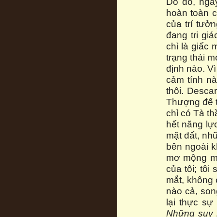
Do đó, nga
hoàn toàn c
của trí tưở
đang tri gi
chỉ là giấc
trạng thái m
định nào. Vì
cảm tính nà
thôi. Desca
Thượng đế t
chỉ có Tà t
hết năng lực
mặt đất, nh
bên ngoài k
mơ mộng mà 
của tôi; tô
mắt, không 
nào cả, son
lại thực sự
Những suy 