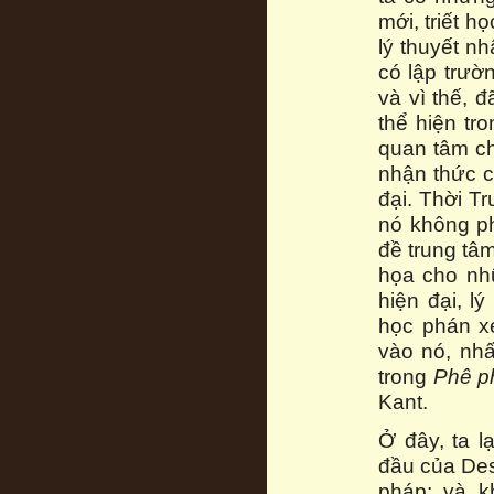
mới, triết 
lý thuyết n
có lập trườ
và vì thế, 
thể hiện tr
quan tâm ch
nhận thức c
đại. Thời T
nó không ph
đề trung tâm
họa cho nh
hiện đại, l
học phán xé
vào nó, nhấ
trong
Phê ph
Kant.
Ở đây, ta l
đầu của Des
pháp; và k