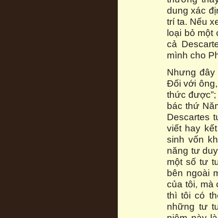
dung xác địn
trí ta. Nếu 
loại bỏ một
cả Descart
mình cho P
Nhưng đây 
Đối với ông,
thức được”; 
bác thứ Năm
Descartes t
viết hay kế
sinh vốn k
năng tư duy
một số tư t
bên ngoài m
của tôi, mà
thì tôi có 
những tư t
niệm này là