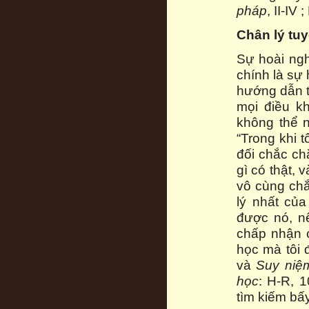
pháp
, II-IV 
Chân lý tuy
Sự hoài ngh
chính là sự 
hướng dẫn ta
mọi điều kh
không thể n
“Trong khi t
đối chắc chắ
gì có thật, 
vô cùng ch
lý nhất củ
được nó, nê
chấp nhận c
học mà tôi 
và
Suy niệ
học
: H-R, 
tìm kiếm bấy