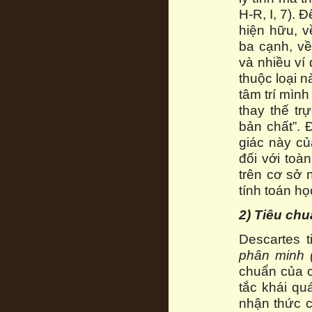
H-R, I, 7). 
hiện hữu, v
ba cạnh, về
và nhiều ví
thuộc loại n
tâm trí mìn
thay thế tr
bản chất”. 
giác này củ
đối với toà
trên cơ sở 
tính toán h
2) Tiêu chu
Descartes 
phân minh 
chuẩn của c
tắc khái qu
nhận thức 