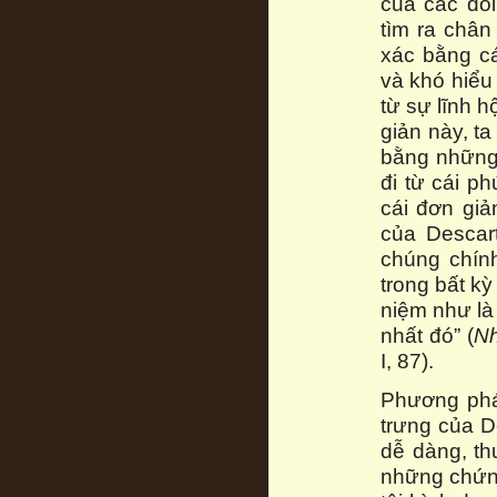
của các đố
tìm ra chân
xác bằng c
và khó hiểu
từ sự lĩnh 
giản này, t
bằng những 
đi từ cái p
cái đơn giả
của Descart
chúng chín
trong bất kỳ
niệm như là
nhất đó” (
Nh
I, 87).
Phương pháp
trưng của D
dễ dàng, t
những chứng