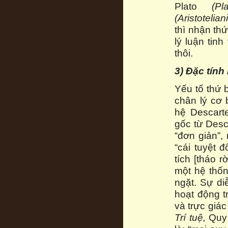
Plato
(
Pl
(
Aristotelia
thì nhận th
lý luận tin
thôi.
3) Đặc tính
Yếu tố thứ 
chân lý cơ 
hệ Descart
gốc từ Desc
“đơn giản”,
“cái tuyệt 
tích [tháo 
một hệ thốn
ngặt. Sự di
hoạt động t
và trực giá
Trí tuệ,
Quy 