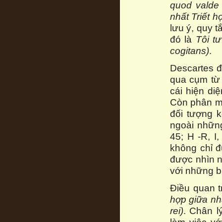
quod valde c
nhất Triết h
lưu ý, quy t
đó là
Tôi tư
cogitans)
.
Descartes đ
qua cụm từ “
cái hiện di
Còn phân mi
đối tượng 
ngoài những
45; H -R, I
không chỉ đ
được nhìn n
với những b
Điều quan t
hợp giữa nh
rei)
. Chân l