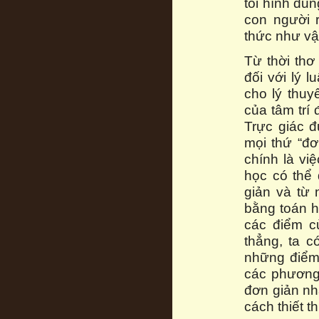
tôi hình du
con người 
thức như vậ
Từ thời thơ
đối với lý 
cho lý thuy
của tâm tr
Trực giác đ
mọi thứ “đ
chính là vi
học có thể
giản và từ
bằng toán h
các điểm c
thẳng, ta c
những điểm 
các phương 
đơn giản nh
cách thiết t