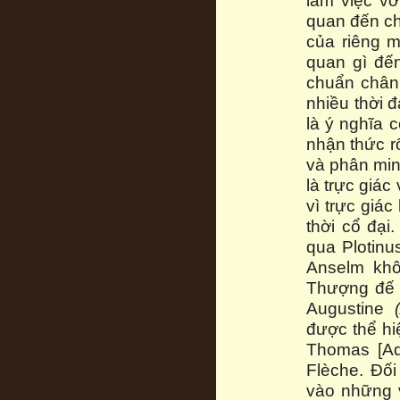
làm việc vớ
quan đến châ
của riêng m
quan gì đến
chuẩn chân
nhiều thời đ
là ý nghĩa 
nhận thức r
và phân min
là trực giác
vì trực giác
thời cổ đại
qua Plotinu
Anselm khô
Thượng đế m
Augustine
được thể hi
Thomas [A
Flèche. Đối
vào những 