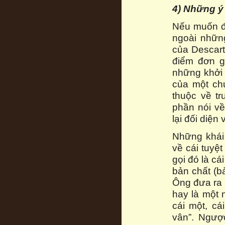
4) Những ý
Nếu muốn đá
ngoài những
của Descart
điểm đơn gi
những khởi 
của một chu
thuộc về tr
phần nói về
lại đối diện
Những khái 
về cái tuyệt
gọi đó là cá
bản chất (b
Ông đưa ra v
hay là một 
cái một, cá
vân”. Ngượ