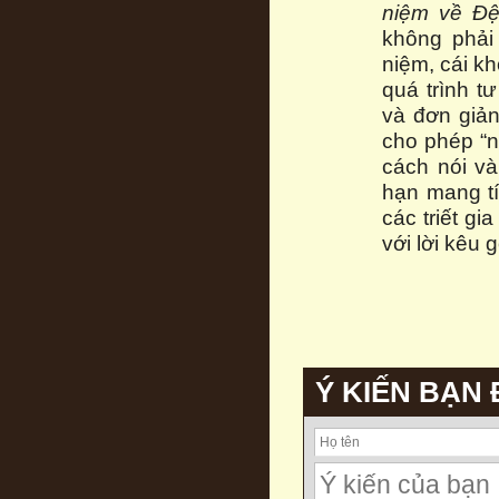
niệm về Đệ
không phải 
niệm, cái k
quá trình t
và đơn giản
cho phép “n
cách nói v
hạn mang tí
các triết gi
với lời kêu g
Ý KIẾN BẠN