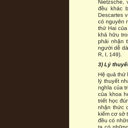
Nietzsche,
đều khác b
Descartes vố
có nguyên m
thứ Hai của
khả hữu tro
phải nhận t
người dễ dà
R, I, 149).
3) Lý thuyế
Hệ quả thứ b
lý thuyết n
nghĩa của t
của khoa h
triết học đ
nhận thức c
kiếm cơ sở t
đều có nhữn
ta có những