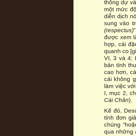
thông dự và
một mức độ 
diễn dịch nó
sung vào tr
(respectus)
được xem là
hợp, cái đặ
quanh co [gi
VI, 3 và 4;
bản tính th
cao hơn, cái
cái không g
làm việc vớ
I, mục 2, 
Cái Chân
).
Kế đó, Desc
tính đơn gi
chúng “hoặ
qua những á