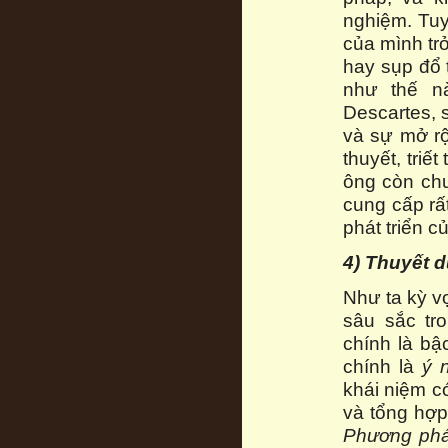
nghiệm. Tuy
của mình tr
hay sụp đổ 
như thế n
Descartes, 
và sự mở rộ
thuyết, triế
ông còn ch
cung cấp rấ
phát triển củ
4) Thuyết d
Như ta kỳ v
sâu sắc tr
chính là bậ
chính là
ý 
khái niệm c
và tổng hợp
Phương ph