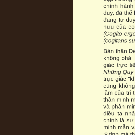
chính hành 
duy, đã thể 
đang tư duy
hữu của co
(Cogito erg
(cogitans s
Bản thân De
không phải 
giác trực t
Những Quy t
trực giác “
cũng không 
lầm của trí
thần minh m
và phân min
điều ta nh
chính là sự
minh mẫn v
lý tính mà th