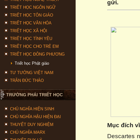
gửi.
TRIẾT HỌC NGÔN NGỮ
TRIẾT HỌC TÔN GIÁO
TRIẾT HỌC VĂN HÓA
TRIẾT HỌC XÃ HỘI
TRIẾT HỌC TÌNH YÊU
TRIẾT HỌC CHO TRẺ EM
TRIẾT HỌC ĐÔNG PHƯƠNG
Triết học Phật giáo
TƯ TƯỞNG VIỆT NAM
TRẦN ĐỨC THẢO
TRƯỜNG PHÁI TRIẾT HỌC
CHỦ NGHĨA HIỆN SINH
CHỦ NGHĨA HẬU HIỆN ĐẠI
Mục đích vĩ
THUYẾT DUY NGHIỆM
CHỦ NGHĨA MARX
Descartes n