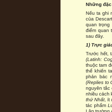
Những đặc 
Nếu ta ghi
của Descart
quan trọng 
điểm quan 
sau đây.
1) Trực giá
Trước hết, 
(
Latinh:
Cog
thuộc tam đ
thể khiến t
phản bác 
(Replies to 
nguyên tắc 
nhiều cách 
thứ Nhất
, í
tác phẩm
L
Lập trường 