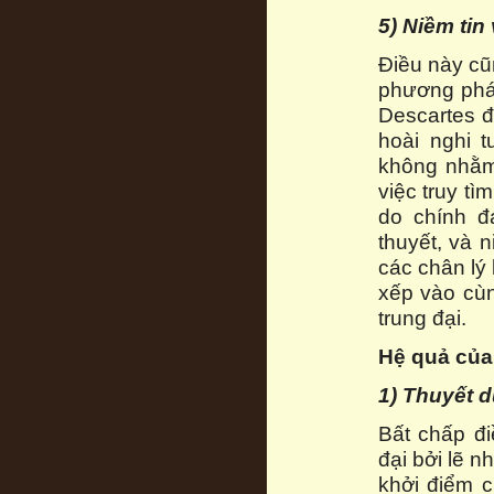
5) Niềm tin
Điều này cũn
phương pháp
Descartes đ
hoài nghi t
không nhằm
việc truy tìm
do chính đá
thuyết, và 
các chân lý
xếp vào cùn
trung đại.
Hệ quả của 
1) Thuyết d
Bất chấp đi
đại bởi lẽ 
khởi điểm c