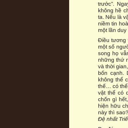
trước”. Ng
không hề c
ta. Nếu là v
niềm tin ho
một lần duy 
Điều tương 
một số người
song họ vẫn
những thứ n
và thời gian
bốn cạnh. 
không thể 
thế… có thể 
vật thể có 
chốn gì hết
hiện hữu ch
này thì sao?
Đệ nhất Triế