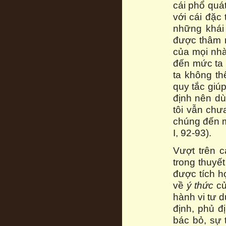
cái phổ quát
với cái đặc
những khái 
được thâm n
của mọi nhà 
đến mức ta 
ta không t
quy tắc giú
định nên dù
tôi vẫn chưa
chúng đến m
I, 92-93).
Vượt trên c
trong thuyế
được tích hợ
về
ý thức
củ
hành vi tư 
định, phủ đ
bác bỏ, sự 