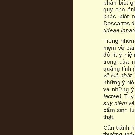
phân biệt g
quy cho án
khác biệt 
Descartes đ
(ideae innat
Trong những
niệm về bản
đó là ý ni
trọng của 
quảng tính
về Đệ nhất T
những ý niệ
và những ý
factae)
. Tuy
suy niệm về
bẩm sinh lu
thật.
Cần tránh 
thường thấy