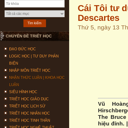
Cái Tôi tư d
Descartes
Thứ 5, ngày 13 T
CHUYÊN ĐỀ TRIẾT HỌC
ĐẠO ĐỨC HỌC
LOGIC HỌC | TƯ DUY PHẢN
BIỆN
NHẬP MÔN TRIẾT HỌC
NHẬN THỨC LUẬN | KHOA HỌC
LUẬN
SIÊU HÌNH HỌC
TRIẾT HỌC GIÁO DỤC
Vũ Hoàn
TRIẾT HỌC LỊCH SỬ
Hirschberg
TRIẾT HỌC NHÂN HỌC
The Bruce
TRIẾT HỌC TINH THẦN
hiệu đính. 
TRIẾT HỌC NGHỆ THUẬT