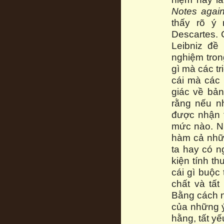
Notes agai
thấy rõ ý
Descartes. 
Leibniz đề
nghiệm tron
gì mà các tr
cái mà các 
giác về bả
rằng nếu n
được nhận t
mức nào. Nh
hàm cả nhữn
ta hay có n
kiện tính t
cái gì buộc
chất và tất
Bằng cách n
của những ý
hằng, tất yế