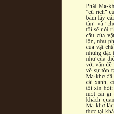
Phái Ma-kh
"cũ rích" c
bám lấy cái
tân" và "ch
tôi sẽ nói 
cấu của vậ
lộn, như p
của vật chấ
những đặc t
như của điệ
với vấn đề 
về sự tồn t
Ma-khơ đã "
cái xanh, c
tôi xin hỏi
một cái gì 
khách quan
Ma-khơ làm
thực tại kh