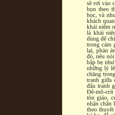
sẽ rơi vào 
bọn theo th
học, và như
khách quan,
khái niệm n
là khái niệ
dùng để chỉ
trong cảm g
lại, phản á
đó, nếu nói
bập bẹ như 
những lý lẽ
chăng trong
tranh giữa
đấu tranh 
Đê-mô-crít 
tôn giáo, 
nhận chân 
theo thuyế