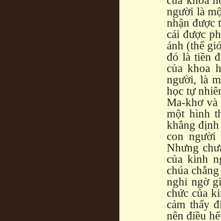
của khoa họ
người là mộ
nhận được t
cái được ph
ánh (thế gi
đó là tiền 
của khoa h
người, là 
học tự nhiê
Ma-khơ và v
một hình t
khẳng định 
con người 
Nhưng chưa
của kinh n
chúa chẳng
nghi ngờ gì
chức của k
cảm thấy đi
nên điều hế