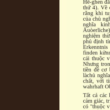
Hê-ghen đã 
thứ 4). Về 
rằng khi tu
của chủ ngh
nghĩa kin
Äuòerliche)
nghiệm thừa
phủ định tí
Erkenntnis 
finden kửnn
cái thuộc 
Nhưng trong
tiền đề cơ
làchủ nghĩa
chất, với 
wahrhaft Ob
Tất cả các 
cảm giác, t
có "thuộc v