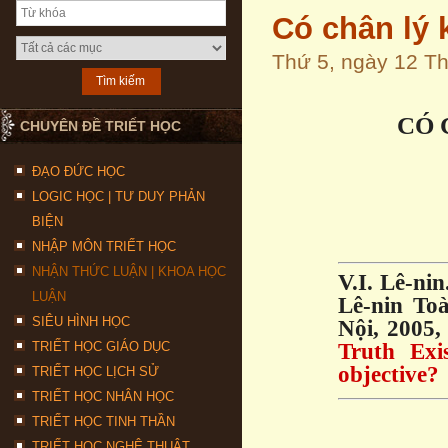
Có chân lý
Thứ 5, ngày 12 T
CÓ 
CHUYÊN ĐỀ TRIẾT HỌC
ĐẠO ĐỨC HỌC
LOGIC HỌC | TƯ DUY PHẢN
BIỆN
NHẬP MÔN TRIẾT HỌC
NHẬN THỨC LUẬN | KHOA HỌC
V.I. Lê-ni
LUẬN
Lê-nin Toà
SIÊU HÌNH HỌC
Nội, 2005,
TRIẾT HỌC GIÁO DỤC
Truth Exi
objective?
TRIẾT HỌC LỊCH SỬ
TRIẾT HỌC NHÂN HỌC
TRIẾT HỌC TINH THẦN
TRIẾT HỌC NGHỆ THUẬT