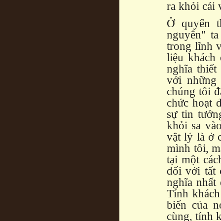
ra khỏi cái
Ở quyển t
nguyên" ta
trong lĩnh 
liệu khách
nghĩa thiế
với những 
chúng tôi 
chức hoạt 
sự tin tưở
khỏi sa và
vật lý là ở
mình tôi, m
tại một các
đối với tất
nghĩa nhất 
Tính khách 
biến của n
cùng, tính 