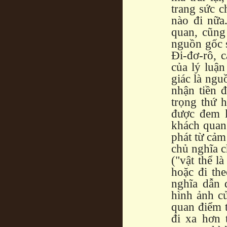
trang sức c
nào đi nữa
quan, cũng
nguồn gốc s
Đi-đơ-rô, c
của lý luậ
giác là ngu
nhận tiền 
trọng thứ h
được đem l
khách quan
phát từ cảm
chủ nghĩa c
("vật thể 
hoặc đi th
nghĩa dẫn 
hình ảnh củ
quan điểm t
đi xa hơn 