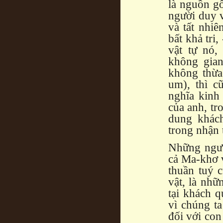
là nguồn gố
người duy v
và tất nhiê
bất khả tri
vật tự nó,
không gian
không thừa
um), thì c
nghĩa kinh
của anh, tr
dung khác
trong nhận 
Những ngườ
cả Ma-khơ v
thuần tuý 
vật, là nhữ
tại khách 
vì chúng t
đối với con