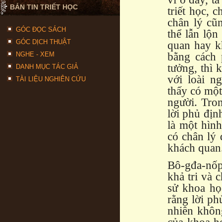
BẢN TIN TRIẾT HỌC
triết học, 
chân lý cũ
GÓC ĐỌC SÁCH
thể lẫn lộn
GÓC DỊCH THUẬT
quan hay k
NGHE - XEM
bằng cách 
tưởng, thì 
DANH MỤC TÁC GIẢ
với loài n
TÀI LIỆU NGHIÊN CỨU
thấy có một
người. Tro
lời phủ địn
là một hìn
có chân lý 
khách quan
Bô-gđa-nốp
khả tri và 
sử khoa họ
rằng lời ph
nhiên khôn