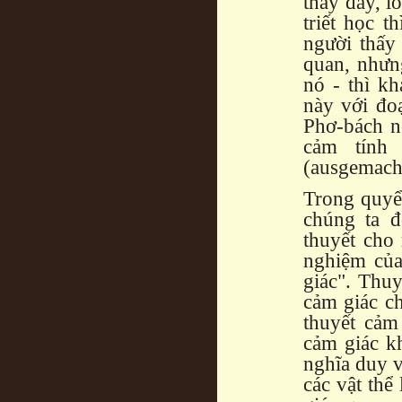
thấy đấy, l
triết học t
người thấy
quan, nhưn
nó - thì k
này với đoạ
Phơ-bách nó
cảm tính
(ausgemach
Trong quyển
chúng ta đ
thuyết cho 
nghiệm của
giác". Thuy
cảm giác c
thuyết cảm
cảm giác k
nghĩa duy v
các vật thể