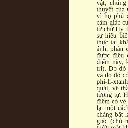
vật, chún
thuyết của 
vì họ phủ 
cảm giác củ
từ chữ Hy 
sự hiểu biế
thực tại k
ánh, phản c
được điều 
điểm này, 
tri). Do đó
và do đó có
phi-li-xtan
quái, về t
tương tự. 
điểm có vẻ 
lại một các
chàng bất k
giác (chủ 
tuý); mặt k