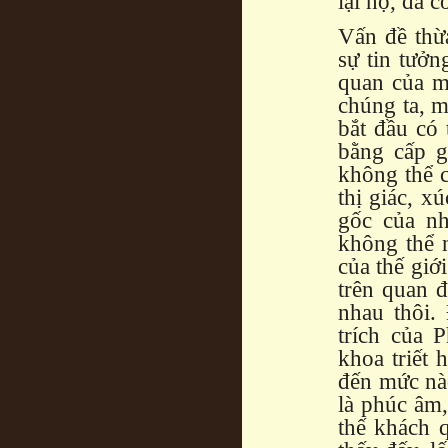
lại họ, đã c
Vấn đề thừa
sự tin tưởn
quan của m
chúng ta, m
bắt đầu có 
bằng cấp g
không thể 
thị giác, x
gốc của nh
không thể n
của thế giớ
trên quan đ
nhau thôi.
trích của 
khoa triết 
đến mức nà
là phúc âm
thế khách q