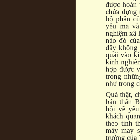
được hoàn 
chứa đựng 
bộ phận củ
yêu ma và 
nghiệm xã 
nào đó của
đấy không 
quái vào k
kinh nghiệ
hợp được v
trong nhữn
như trong d
Quả thật, c
bản thân B
hội về yêu
khách quan
theo tinh 
mảy may sử
trường của