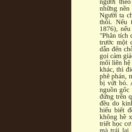
người theo
những nền 
Người ta ch
thôi. Nếu 
1876), nếu
"Phân tích 
trước một 
dẫn đến ch
gọi cảm giá
mối liên hệ
khác, thì đ
phê phán, n
bị vứt bỏ.
nguồn gốc s
đứng trên q
đều do kin
hiểu biết 
không hề x
triết học c
mà trái lạ