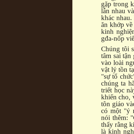
gặp trong k
lẫn nhau v
khác nhau. 
ăn khớp về 
kinh nghiệ
gđa-nốp viế
Chúng tôi s
tâm sai tận
vào loài ng
vật lý tồn t
"sự tổ chức
chúng ta h
triết học n
khiến cho, 
tôn giáo và
có một "ý 
nói thêm: 
thấy rằng k
là kinh ng