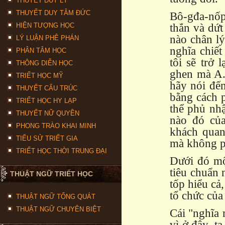
THUYẾT DUY LÝ
THUYẾT DUY TÂM ĐỨC
Bô-gđa-nốp 
HIỆN TƯỢNG HỌC
thắn và dứt
nào chân lý
LÝ LUẬN PHÊ PHÁN
nghĩa chiết
PHÂN TÂM HỌC
tôi sẽ trở 
THÔNG DIỄN HỌC
ghen mà A.
TRIẾT HỌC MỸ
hãy nói đế
THUYẾT CẤU TRÚC
bằng cách p
TRIẾT HỌC HY LẠP
thể phủ nhậ
THUYẾT NỮ QUYỀN
nào đó củ
PHONG TRÀO KHAI MINH
khách quan
TIỂU SỬ TRIẾT GIA
mà không ph
TRIẾT HỌC THỜI TRUNG ĐẠI
Dưới đó một
tiêu chuẩn 
THUẬT NGỮ TRIẾT HỌC
tốp hiểu cả
tổ chức của
THUẬT NGỮ TỔNG QUÁT
THUẬT NGỮ CHUYÊN BIỆT
Cái "nghĩa 
vì ở đây, t