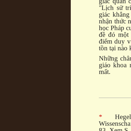
giác quan c
"Lịch sử tr
giác khẳng
nhận thức n
học Pháp cu
đề đó một 
điểm duy vậ
tồn tại nào 
Những chân
giáo khoa 
mất.
*
Hegel. 
Wissenschaf
83. Xem S.