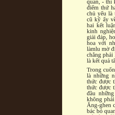
quan, - thì
điểm thứ ha
chủ yếu là 
cũ kỹ ấy v
hai kết luậ
kinh nghiệ
giải đáp, h
hoa với nh
làmlu mờ đ
chẳng phải 
là kết quả t
Trong cuốn
là những n
thức được t
thức được 
đầu những
không phải
Ăng-ghen cò
bác bỏ quan