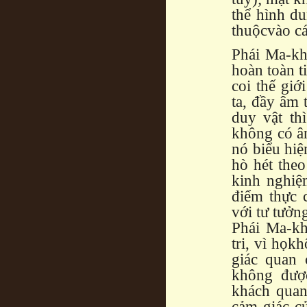
thể hình du
thuộcvào cá
Phái Ma-khơ
hoàn toàn t
coi thế giớ
ta, đầy âm 
duy vật thì
không có âm
nó biểu hiệ
hò hét theo
kinh nghiệ
điểm thực 
với tư tưởn
Phái Ma-kh
tri, vì họk
giác quan 
không được
khách quan
cảm giác c