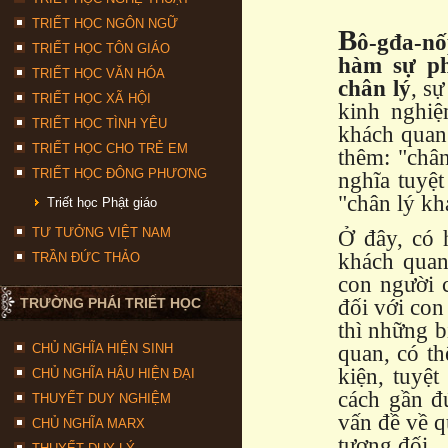
TRIẾT HỌC NGÔN NGỮ
B
ô-gđa-nố
TRIẾT HỌC TÔN GIÁO
hàm sự ph
TRIẾT HỌC VĂN HÓA
chân lý
, s
TRIẾT HỌC XÃ HỘI
kinh nghiệ
TRIẾT HỌC TÌNH YÊU
khách quan 
TRIẾT HỌC CHO TRẺ EM
thêm: "chân
TRIẾT HỌC ĐÔNG PHƯƠNG
nghĩa tuyệt
"chân lý kh
Triết học Phật giáo
TƯ TƯỞNG VIỆT NAM
Ở đây, có h
khách quan
TRẦN ĐỨC THẢO
con người c
TRƯỜNG PHÁI TRIẾT HỌC
đối với con
thì những b
CHỦ NGHĨA HIỆN SINH
quan, có th
kiện, tuyệ
CHỦ NGHĨA HẬU HIỆN ĐẠI
cách gần đ
THUYẾT DUY NGHIỆM
vấn đề về q
CHỦ NGHĨA MARX
tương đối.