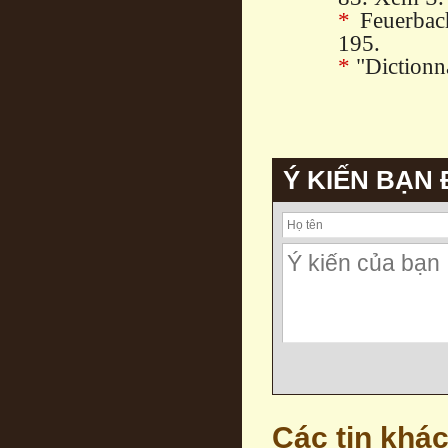
*
Feuerbach
195.
*
"Dictionna
Ý KIẾN BẠN
Các tin khá