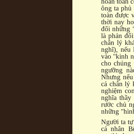
hoàn toàn c
ông ta phủ
toàn được 
thời nay h
đối những 
là phản đố
chân lý kh
nghĩ), nếu
vào "kinh n
cho chúng t
ngưỡng nà
Nhưng nếu 
cả chân lý 
nghiệm con
nghĩa thầy
rước chủ n
những "hình
Người ta tự
cá nhân B