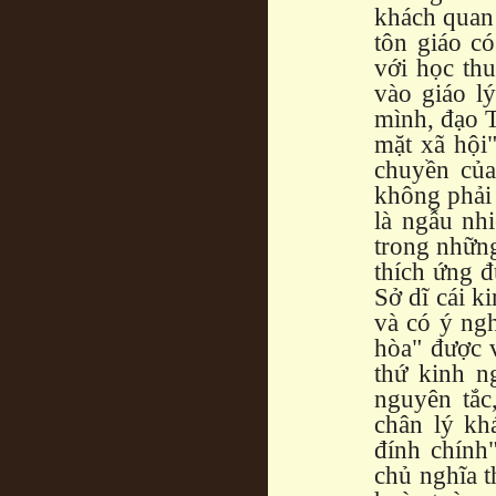
khách quan 
tôn giáo c
với học thu
vào giáo lý
mình, đạo T
mặt xã hội"
chuyền của
không phải
là ngẫu nh
trong những
thích ứng đ
Sở dĩ cái k
và có ý ng
hòa" được v
thứ kinh n
nguyên tắc
chân lý kh
đính chính
chủ nghĩa t