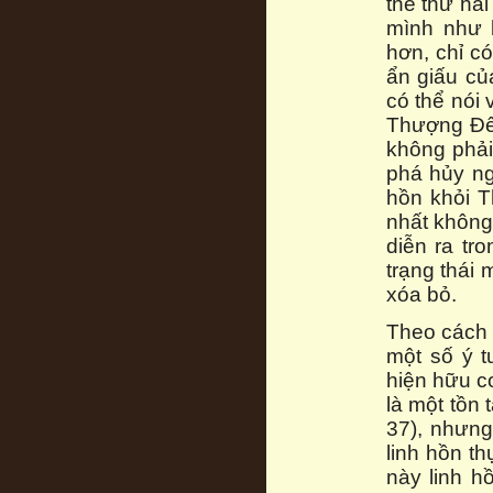
thể thứ hai
mình như 
hơn, chỉ c
ẩn giấu củ
có thể nói
Thượng Đế.
không phải
phá hủy ng
hồn khỏi T
nhất không
diễn ra tr
trạng thái 
xóa bỏ.
Theo cách 
một số ý t
hiện hữu c
là một tồn 
37), nhưng
linh hồn t
này linh h