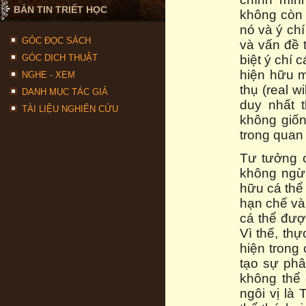
BẢN TIN TRIẾT HỌC
không còn 
nó và ý chí
GÓC ĐỌC SÁCH
và vấn đề 
GÓC DỊCH THUẬT
biệt ý chí c
hiện hữu m
NGHE - XEM
thụ (real w
DANH MỤC TÁC GIẢ
duy nhất 
TÀI LIỆU NGHIÊN CỨU
không giốn
trong quan
Tư tưởng c
không ngừn
hữu cá thể
hạn chế và
cá thể đượ
Vì thế, th
hiện trong
tạo sự phâ
không thể 
ngôi vị là