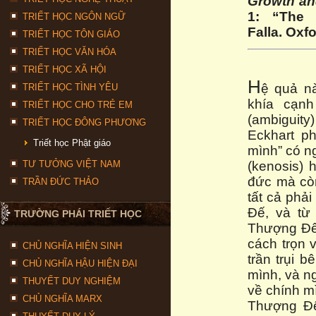
Growth an
1: “The 
TRIẾT HỌC NGÔN NGỮ
Falla. Oxf
TRIẾT HỌC TÔN GIÁO
TRIẾT HỌC VĂN HÓA
TRIẾT HỌC XÃ HỘI
H
ệ quả n
TRIẾT HỌC TÌNH YÊU
khía cạn
TRIẾT HỌC CHO TRẺ EM
(ambiguity
TRIẾT HỌC ĐÔNG PHƯƠNG
Eckhart p
Triết học Phật giáo
mình” có ng
TƯ TƯỞNG VIỆT NAM
(kenosis) 
đức mà còn
TRẦN ĐỨC THẢO
tất cả phải
Đế, và từ
TRƯỜNG PHÁI TRIẾT HỌC
Thượng Đế 
cách trọn 
CHỦ NGHĨA HIỆN SINH
trần trụi 
CHỦ NGHĨA HẬU HIỆN ĐẠI
mình, và n
THUYẾT DUY NGHIỆM
về chính mì
CHỦ NGHĨA MARX
Thượng Đế