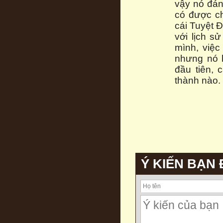
vậy nó đán
có được ch
cái Tuyệt Đ
với lịch s
mình, việc
nhưng nó k
đầu tiên, 
thành nào.
Ý KIẾN BẠN