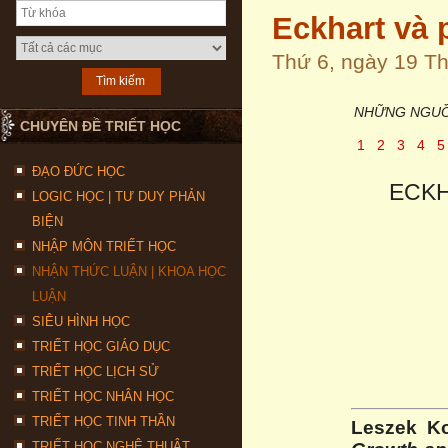
Eckhart và 
Thứ 6, ngày 19 T
NHỮNG NGUỒ
CHUYÊN ĐỀ TRIẾT HỌC
1
2
3
4
ĐẠO ĐỨC HỌC
ECKH
LOGIC HỌC | TƯ DUY PHẢN
BIỆN
NHẬP MÔN TRIẾT HỌC
NHẬN THỨC LUẬN | KHOA HỌC
LUẬN
SIÊU HÌNH HỌC
TRIẾT HỌC GIÁO DỤC
TRIẾT HỌC LỊCH SỬ
TRIẾT HỌC NHÂN HỌC
TRIẾT HỌC TINH THẦN
Leszek K
TRIẾT HỌC NGHỆ THUẬT