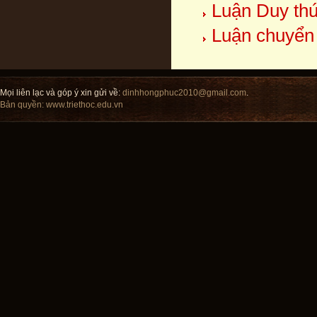
Luận Duy thứ
Luận chuyển
Mọi liên lạc và góp ý xin gửi về:
dinhhongphuc2010@gmail.com
.
Bản quyền:
www.triethoc.edu.vn