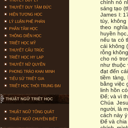
THUYẾT DUY LÝ
chính nó nh
THUYẾT DUY TÂM ĐỨC
sáng tạo (t
James I: 17
HIỆN TƯỢNG HỌC
túy, không
LÝ LUẬN PHÊ PHÁN
theo nghĩa
PHÂN TÂM HỌC
huyền học,
THÔNG DIỄN HỌC
nếu ta có 
TRIẾT HỌC MỸ
cái không (
THUYẾT CẤU TRÚC
rỗng không
TRIẾT HỌC HY LẠP
cho nó tro
như thuộc 
THUYẾT NỮ QUYỀN
đạt đến cái
PHONG TRÀO KHAI MINH
tiềm tàng,
TIỂU SỬ TRIẾT GIA
bằng việc g
TRIẾT HỌC THỜI TRUNG ĐẠI
linh hồn c
Đế; và vì t
THUẬT NGỮ TRIẾT HỌC
Chúa Jesu
người, là 
THUẬT NGỮ TỔNG QUÁT
cách này ý
THUẬT NGỮ CHUYÊN BIỆT
Đế và chia 
chính mìn