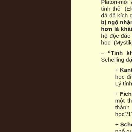
Platon-mới 
tính thể” (
đã đả kích 
bị ngộ nhậ
hơn là khá
hệ độc đáo 
học” (Mystik
–
“Tính k
Schelling đặ
+
Kan
học đ
Lý tính
+
Fich
một t
thành
học”/1
+
Sche
phổ qu