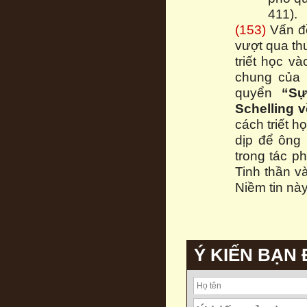
411).
(153)
Vấn đề
vượt qua th
triết học v
chung của m
quyển
“Sự
Schelling v
cách triết họ
dịp để ông 
trong tác p
Tinh thần v
Niềm tin này
Ý KIẾN BẠN