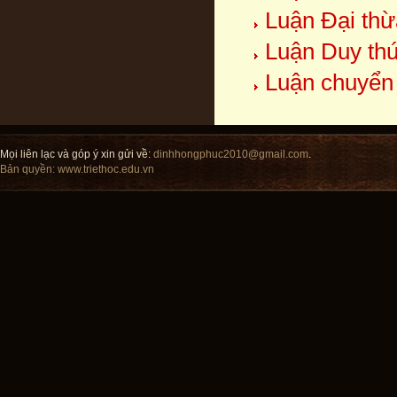
Luận Đại thừ
Luận Duy thứ
Luận chuyển
Mọi liên lạc và góp ý xin gửi về:
dinhhongphuc2010@gmail.com
.
Bản quyền:
www.triethoc.edu.vn