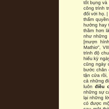
tốt bụng và
công trình 
đối với họ. 
thẩm quyền 
hưởng hay 
thầm hơn là
như những 
[mượn hìn
Mathiơ”, VI
trình độ ch
hiếu kỳ ngà
cũng ngày c
bước chân 
tận cửa rồi,
cả những đi
luôn
điều 
những sự c
lại những lờ
có được một
sau một thờ