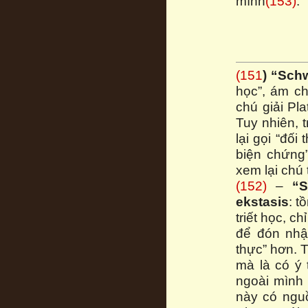
mình
(153)
.
(151
)
“Sch
học”, ám ch
chú giải Pla
Tuy nhiên, t
lại gọi “đối
biện chứng”
xem lại chú 
(152)
–
“S
ekstasis
: t
triết học, c
để đón nhậ
thực” hơn. 
mà là có ý 
ngoài mình 
này có nguồ