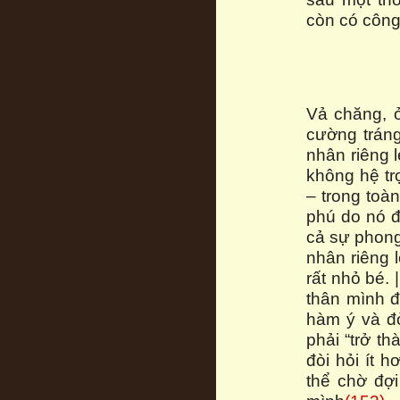
còn có công
Vả chăng, ở
cường tráng
nhân riêng 
không hệ tr
– trong toà
phú do nó đ
cả sự phong
nhân riêng 
rất nhỏ bé. 
thân mình đ
hàm ý và đò
phải “trở t
đòi hỏi ít 
thể chờ đợi