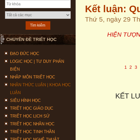
Kết luận: Q
Thứ 5, ngày 29 T
HIỆN TƯỢN
CHUYÊN ĐỀ TRIẾT HỌC
ĐẠO ĐỨC HỌC
LOGIC HỌC | TƯ DUY PHẢN
1
2
3
BIỆN
NHẬP MÔN TRIẾT HỌC
NHẬN THỨC LUẬN | KHOA HỌC
LUẬN
KẾT L
SIÊU HÌNH HỌC
TRIẾT HỌC GIÁO DỤC
TRIẾT HỌC LỊCH SỬ
TRIẾT HỌC NHÂN HỌC
TRIẾT HỌC TINH THẦN
TRIẾT HỌC NGHỆ THUẬT