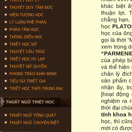
THUYẾT DUY LÝ
khác biệt 
THUYẾT DUY TÂM ĐỨC
thuận lợi. 
HIỆN TƯỢNG HỌC
chẳng hạn, 
LÝ LUẬN PHÊ PHÁN
học
PLATO
PHÂN TÂM HỌC
học của ông
THÔNG DIỄN HỌC
gọi là thời 
TRIẾT HỌC MỸ
xem trọng d
THUYẾT CẤU TRÚC
“PARMENI
TRIẾT HỌC HY LẠP
của phép b
và thể hiện 
THUYẾT NỮ QUYỀN
chân lý đíc
PHONG TRÀO KHAI MINH
sản phẩm củ
TIỂU SỬ TRIẾT GIA
nhận ấy, t
TRIẾT HỌC THỜI TRUNG ĐẠI
[hoạt động 
nghiệm ra r
THUẬT NGỮ TRIẾT HỌC
thời đại chú
tính khoa 
THUẬT NGỮ TỔNG QUÁT
học, thì cũ
THUẬT NGỮ CHUYÊN BIỆT
mới có được