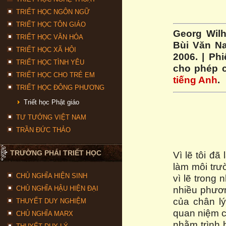
TRIẾT HỌC NGÔN NGỮ
TRIẾT HỌC TÔN GIÁO
Georg Wilh
TRIẾT HỌC VĂN HÓA
Bùi Văn Na
TRIẾT HỌC XÃ HỘI
2006. | Ph
TRIẾT HỌC TÌNH YÊU
cho phép c
TRIẾT HỌC CHO TRẺ EM
tiếng Anh
.
TRIẾT HỌC ĐÔNG PHƯƠNG
Triết học Phật giáo
TƯ TƯỞNG VIỆT NAM
TRẦN ĐỨC THẢO
TRƯỜNG PHÁI TRIẾT HỌC
Vì lẽ tôi đã
làm môi trư
CHỦ NGHĨA HIỆN SINH
vì lẽ trong
nhiều phươn
CHỦ NGHĨA HẬU HIỆN ĐẠI
của chân lý
THUYẾT DUY NGHIỆM
quan niệm củ
CHỦ NGHĨA MARX
nhằm trình 