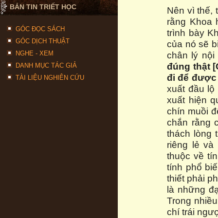
BẢN TIN TRIẾT HỌC
Nên vì thế,
rằng Khoa h
GÓC ĐỌC SÁCH
trình bày K
GÓC DỊCH THUẬT
của nó sẽ b
NGHE - XEM
chân lý nội
đúng thật 
DANH MỤC TÁC GIẢ
đi để được
TÀI LIỆU NGHIÊN CỨU
xuất đầu lộ
xuất hiện 
chín muồi đ
chắn rằng c
thách lòng 
riêng lẻ và
thuộc về tí
tính phổ biế
thiết phải 
là những đ
Trong nhiều
chí trái ng