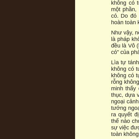
không có 
một phần, 
có. Do đó 
hoàn toàn 
Như vậy, n
là pháp kh
đều là Vô 
có” của ph
Lìa tự tánh
không có t
không có t
rỗng không
minh thấy 
thục, dựa 
ngoại cảnh
tướng ngoạ
ra quyết đ
thế nào ch
sự việc đư
toàn không 