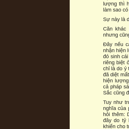
lượng thì 
làm sao có 
Sự này là d
Căn khác 
nhưng cũng
Đây nếu cả
nhận hiện 
đó sinh cái
riêng biệt
chỉ là do ý
đã diệt mấ
hiện lượng
cả pháp sá
Sắc cũng đ
Tuy như tr
nghĩa của 
hỏi thêm: 
đây do tỷ
khiến cho 