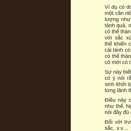
Ví dụ có d
một căn ri
lượng như
tánh quả, n
có thể thàn
với sắc x
thể khiến c
cái tánh c
có thể thà
có mới có t
Sự này biế
có ý nói r
sinh khởi 
từng lãnh 
Điều này c
như thế. N
nói đầy đủ 
Đối với t
sắc, v.v… 