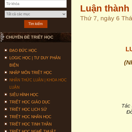
Luận thành 
Thứ 7, ngày 6 Th
CHUYÊN ĐỀ TRIẾT HỌC
L
ĐẠO ĐỨC HỌC
LOGIC HỌC | TƯ DUY PHẢN
(N
BIỆN
NHẬP MÔN TRIẾT HỌC
NHẬN THỨC LUẬN | KHOA HỌC
LUẬN
SIÊU HÌNH HỌC
TRIẾT HỌC GIÁO DỤC
Tác 
TRIẾT HỌC LỊCH SỬ
Đ
TRIẾT HỌC NHÂN HỌC
TRIẾT HỌC TINH THẦN
TRIẾT HỌC NGHỆ THUẬT