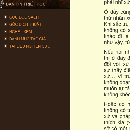
phải nhĩ xứ
BẢN TIN TRIẾT HỌC
Ở đây cũng
thứ nhãn x
GÓC ĐỌC SÁCH
Khi sắc tr
GÓC DỊCH THUẬT
không có s
NGHE - XEM
khác đi là
DANH MỤC TÁC GIẢ
như vậy, t
TÀI LIỆU NGHIÊN CỨU
Nếu nói nh
thì ở đây 
đối với xứ
sự thấy đi
xứ… Vì tr
không đoạn,
muốn tự tá
không khéo
Hoặc có n
không có t
xứ và pháp
thích kia 
sở có một n