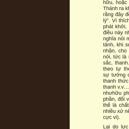
hữu, hoặc 
Thánh ra kh
rằng đây đề
lý”. Vì thí
phát khởi,
điều này n
nghĩa nói 
tánh, khi 
nhận, cho 
nói, tức l
sắc, than
theo tự t
sự tướng c
thanh thức
thanh v.v… 
nhưhữu phầ
phần, đối 
thể là chấ
nhiều xứ n
cực vi).
Lại do lự