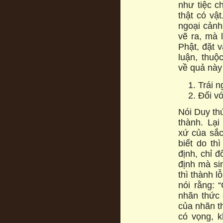
như tiệc c
thật có vậ
ngoại cảnh
vẽ ra, mà l
Phật, đặt 
luận, thu
về quả này
Trái n
Đối vớ
Nói Duy thứ
thành. Lại
xứ của sắc
biết do th
định, chỉ đ
định mà si
thì thành l
nói rằng: 
nhãn thức 
của nhãn t
có vọng, k