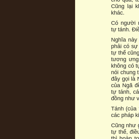
Cũng lại 
khác.
Có người n
tự tánh. Đi
Nghĩa này t
phải có sự 
tự thể cũn
tương ưng
không có t
nói chung 
đây gọi là
của Ngã đề
tự tánh, c
đồng như v
Tánh (của 
các pháp k
Cũng như g
tự thể, đi
thì hoàn t