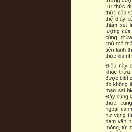
tượng được
Từ thức di
thức của s
thể thấy 
thẩm xét 
lượng của 
cùng thừ
chủ thể th
tiên lãnh 
thức kia nh
Điều này c
khác thừa 
được biết 
đó không t
mạo sai bi
Đây cũng l
thức, cũn
ngoại cảnh
hư vọng tì
đem vấn nạ
mộng, từ mộ