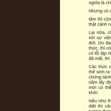
nghĩa là ch
Nhưng có d
tâm thì cũn
thật cảnh 
Lại nữa, c
với sự việ
đứt. Do đạ
thức, thì c
có lỗi lập
đã mất, thì
Các thức c
thể sinh ra
chứng tánh
nắm lấy đị
mới có th
khởi.
Nếu như th
diệt thì c