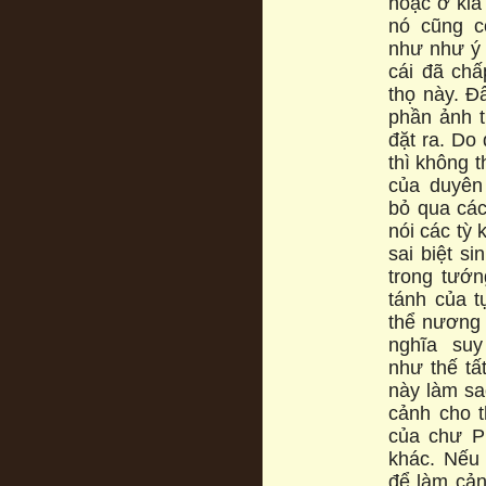
hoặc ở kia
nó cũng c
như như ý 
cái đã chấ
thọ này. Đ
phần ảnh t
đặt ra. Do 
thì không t
của duyên
bỏ qua các
nói các tỳ
sai biệt si
trong tướ
tánh của t
thể nương 
nghĩa su
như thế tấ
này làm sa
cảnh cho 
của chư P
khác. Nếu
để làm cản