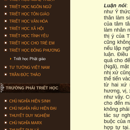
Lu
ậ
n nói
:
TRIẾT HỌC NGÔN NGỮ
như Ý thức
TRIẾT HỌC TÔN GIÁO
thân làm s
TRIẾT HỌC VĂN HÓA
của tâm t
TRIẾT HỌC XÃ HỘI
làm nhân n
thị ý của 
TRIẾT HỌC TÌNH YÊU
cũng không
TRIẾT HỌC CHO TRẺ EM
nếu lập ng
TRIẾT HỌC ĐÔNG PHƯƠNG
luận. Điều
Triết học Phật giáo
quả cho đế
(Ngã), mật
TƯ TƯỞNG VIỆT NAM
nhị xứ cũng
TRẦN ĐỨC THẢO
thể tiến và
từ hai xứ 
TRƯỜNG PHÁI TRIẾT HỌC
hương, vị, 
như vậy. C
CHỦ NGHĨA HIỆN SINH
cho đến mắ
không phải
CHỦ NGHĨA HẬU HIỆN ĐẠI
tác sự ngh
THUYẾT DUY NGHIỆM
buộc của n
CHỦ NGHĨA MARX
hợp tự tại