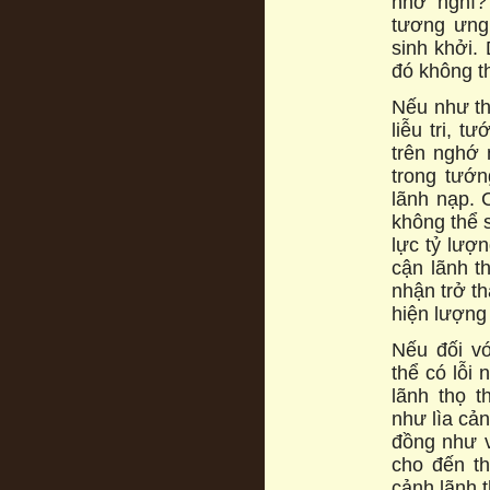
nhớ nghĩ?
tương ưng,
sinh khởi.
đó không t
Nếu như th
liễu tri, 
trên nghớ 
trong tướ
lãnh nạp. 
không thể 
lực tỷ lượ
cận lãnh t
nhận trở th
hiện lượng 
Nếu đối vớ
thể có lỗi 
lãnh thọ t
như lìa cả
đồng như v
cho đến th
cảnh lãnh t