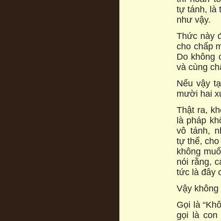
tự tánh, là
như vậy.
Thức này đ
cho chấp m
Do không c
và cùng ch
Nếu vậy tạ
mười hai x
Thật ra, k
là pháp kh
vô tánh, 
tự thể, cho
không muốn
nói rằng, 
tức là đây 
Vậy không 
Gọi là “Kh
gọi là con