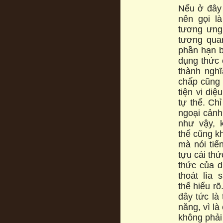
Nếu ở đây 
nên gọi l
tương ưng.
tương quan
phần hạn b
dụng thức 
thành ngh
chấp cũng 
tiện vi di
tự thể. Ch
ngoại cảnh
như vậy, 
thể cũng k
mà nói tiế
tựu cái thứ
thức của d
thoát lìa
thể hiểu rõ
đây tức là
năng, vì là
không phải 