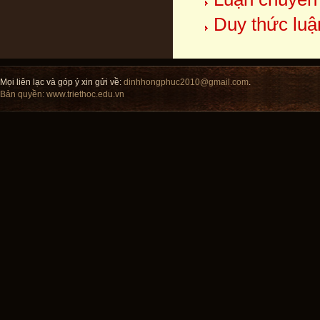
Duy thức luậ
Mọi liên lạc và góp ý xin gửi về:
dinhhongphuc2010@gmail.com
.
Bản quyền:
www.triethoc.edu.vn