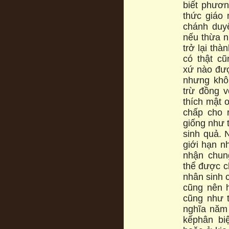
biết phươn
thức giáo 
chánh duyê
nếu thừa nh
trở lại th
có thật cũ
xứ nào đượ
nhưng khôn
trừ đồng 
thích mật 
chấp cho r
giống như 
sinh quả. 
giới hạn n
nhận chun
thể được c
nhân sinh c
cũng nên 
cũng như t
nghĩa năm 
kếphân bi