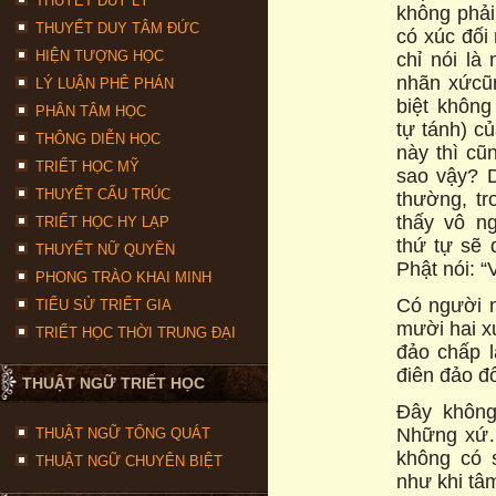
THUYẾT DUY LÝ
không phải
THUYẾT DUY TÂM ĐỨC
có xúc đối
HIỆN TƯỢNG HỌC
chỉ nói là
nhãn xứcũn
LÝ LUẬN PHÊ PHÁN
biệt không
PHÂN TÂM HỌC
tự tánh) c
THÔNG DIỄN HỌC
này thì cũn
TRIẾT HỌC MỸ
sao vậy? D
THUYẾT CẤU TRÚC
thường, tr
thấy vô n
TRIẾT HỌC HY LẠP
thứ tự sẽ d
THUYẾT NỮ QUYỀN
Phật nói: “
PHONG TRÀO KHAI MINH
Có người n
TIỂU SỬ TRIẾT GIA
mười hai x
TRIẾT HỌC THỜI TRUNG ĐẠI
đảo chấp l
điên đảo đố
THUẬT NGỮ TRIẾT HỌC
Đây không
Những xứ…
THUẬT NGỮ TỔNG QUÁT
không có 
THUẬT NGỮ CHUYÊN BIỆT
như khi tâ