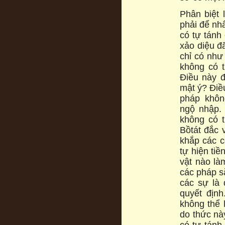
Phân biệt 
phải để nh
có tự tánh
xảo diệu đ
chỉ có như
không có t
Điều này đ
mật ý? Điều
pháp khôn
ngộ nhập.
không có t
Bồtát đắc 
khắp các c
tự hiện ti
vật nào là
các pháp s
các sự là 
quyết định
không thể 
do thức nà
có tự tánh