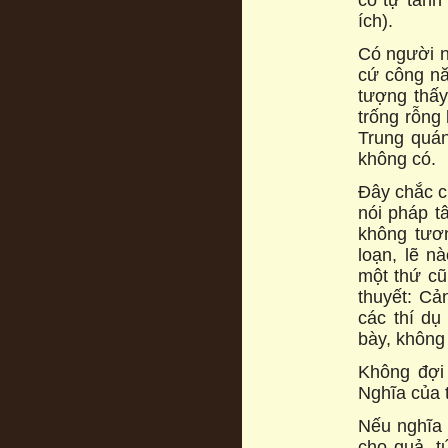
ích).
Có người nó
cứ công nă
tượng thấy
trống rỗng
Trung quán
không có.
Đây chắc c
nói pháp t
không tươn
loạn, lẽ n
một thứ cũ
thuyết: Cả
các thí dụ
bày, không
Không đợi 
Nghĩa của t
Nếu nghĩa 
cho quả, t