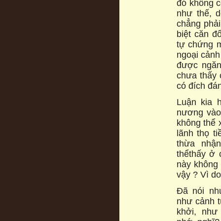
đó không c
như thế, d
chẳng phải
biệt căn đ
tự chứng m
ngoại cảnh
được ngăn
chưa thấy c
có đích đá
Luận kia 
nương vào 
không thể 
lãnh thọ t
thừa nhận
thểthấy ở 
này không 
vậy ? Vì do
Đã nói nh
như cảnh t
khởi, như