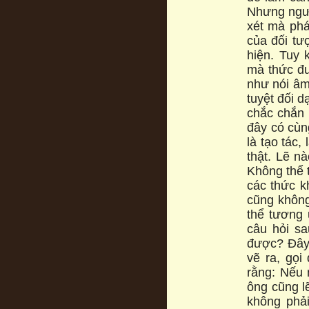
Nhưng ngườ
xét mà phát
của đối tư
hiện. Tuy
mà thức đư
như nói âm
tuyệt đối d
chắc chắn 
đây có cùn
là tạo tác,
thật. Lẽ n
Không thể 
các thức kh
cũng không
thể tương
câu hỏi sa
được? Đây
vẽ ra, gọi
rằng: Nếu 
ông cũng lẽ
không phả