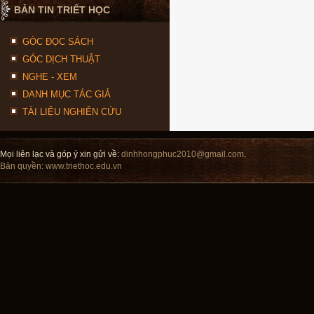
BẢN TIN TRIẾT HỌC
GÓC ĐỌC SÁCH
GÓC DỊCH THUẬT
NGHE - XEM
DANH MỤC TÁC GIẢ
TÀI LIỆU NGHIÊN CỨU
Mọi liên lạc và góp ý xin gửi về:
dinhhongphuc2010@gmail.com
.
Bản quyền:
www.triethoc.edu.vn