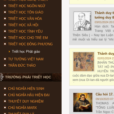
trong tâm
TRIẾT HỌC NGÔN NGỮ
TRIẾT HỌC TÔN GIÁO
Thành duy t
tướng duy 
TRIẾT HỌC VĂN HÓA
03/01/2024 20:
TRIẾT HỌC XÃ HỘI
Hán dịch: 
Trang Việt 
TRIẾT HỌC TÌNH YÊU
Thiện Siêu | – Nay tạo Luận
TRIẾT HỌC CHO TRẺ EM
mê muội và hiểu sai lý “nh
không) được trở lại hiểu đúng
TRIẾT HỌC ĐÔNG PHƯƠNG
Triết học Phật giáo
Thành duy
02/01/2024 2
TƯ TƯỞNG VIỆT NAM
[NHẬN THỨ
TRẦN ĐỨC THẢO
TÁT HỘ P
HUYỀN TRA
cuộc đàm đạo giữa vua Di-lan
TRƯỜNG PHÁI TRIẾT HỌC
xem (vua Di-lan-đà người gó
Á-lịch-sơn đại (Alexander 356-
CHỦ NGHĨA HIỆN SINH
vùng Tây Bắc Ấn tại thượng 
Câu hỏi 17.
CHỦ NGHĨA HẬU HIỆN ĐẠI
09/10/2023 07
THUYẾT DUY NGHIỆM
THOMAS AQ
CHỦ NGHĨA MARX
"TỔNG LUẬN
Trần Ngọc C