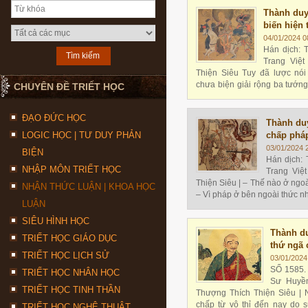
Thành duy 
biến hiện 
04/01/2024 0
Hán dịch:
Trang Việt
Thiện Siêu Tuy đã lược nói
chưa biện giải rộng ba tướn
CHUYÊN ĐỀ TRIẾT HỌC
biến đầu, tướng có như thế n
ĐẠO ĐỨC HỌC
Thành duy
LOGIC HỌC | TƯ DUY PHẢN
chấp phá
03/01/2024 
BIỆN
Hán dịch:
NHẬP MÔN TRIẾT HỌC
Trang Việ
Thiện Siêu | – Thế nào ở ngo
NHẬN THỨC LUẬN | KHOA HỌC
– Vì pháp ở bên ngoài thức n
LUẬN
SIÊU HÌNH HỌC
Thành du
TRIẾT HỌC GIÁO DỤC
thứ ngã 
TRIẾT HỌC LỊCH SỬ
03/01/2024
SỐ 1585.
TRIẾT HỌC NHÂN HỌC
Sư Huyền
TRIẾT HỌC TINH THẦN
Thượng Thích Thiện Siêu | 
chấp từ vô thỉ đến nay do 
TRIẾT HỌC NGHỆ THUẬT