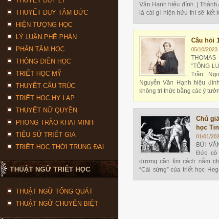
THUYẾT DUY LÝ
Văn Hạnh hiệu đính. | Thánh 
THUYẾT DUY TÂM ĐỨC
là cái gì hiện hữu thì sẽ kết
hữu ở nơi nào cả
HIỆN TƯỢNG HỌC
LÝ LUẬN PHÊ PHÁN
Câu hỏi 
PHÂN TÂM HỌC
05/10/2023 
THOMAS 
THÔNG DIỄN HỌC
"TỔNG LU
TRIẾT HỌC MỸ
Trần Ngọ
Nguyễn Văn Hạnh hiệu đính
THUYẾT CẤU TRÚC
không tri thức bằng các ý tưởn
TRIẾT HỌC HY LẠP
THUYẾT NỮ QUYỀN
Chú giả
PHONG TRÀO KHAI MINH
học Tin
TIỂU SỬ TRIẾT GIA
01/01/20
BÙI VĂ
TRIẾT HỌC THỜI TRUNG ĐẠI
Đức có
dương cần tìm cách nắm ch
THUẬT NGỮ TRIẾT HỌC
“Cái sừng” của triết học Heg
nổi tiếng của quyển HTHTT n
THUẬT NGỮ TỔNG QUÁT
THUẬT NGỮ CHUYÊN BIỆT