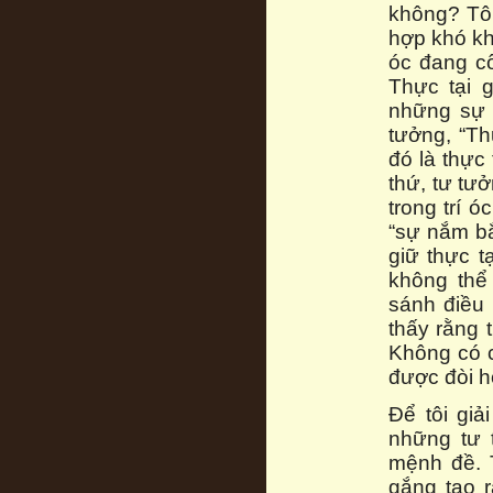
không? Tôi
hợp khó khă
óc đang cố
Thực tại 
những sự 
tưởng, “Th
đó là thực
thứ, tư tưở
trong trí óc
“sự nắm bắ
giữ thực t
không thể
sánh điều 
thấy rằng 
Không có c
được đòi h
Để tôi giả
những tư 
mệnh đề. 
gắng tạo 