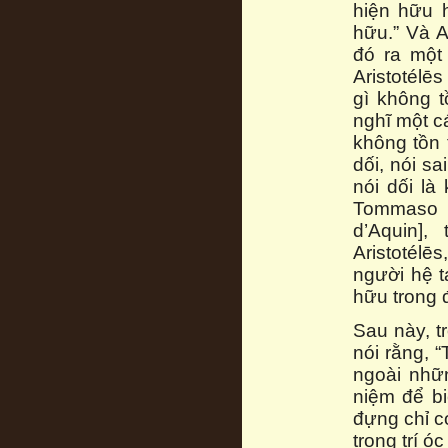
hiện hữu 
hữu.” Và Ar
đó ra một 
Aristotélēs
gì không t
nghĩ một cá
không tồn t
dối, nói s
nói dối là
Tommaso d
d’Aquin],
Aristotélēs
người hệ t
hữu trong 
Sau này, t
nói rằng, 
ngoài nhữn
niệm để b
đựng chỉ c
trong trí ó