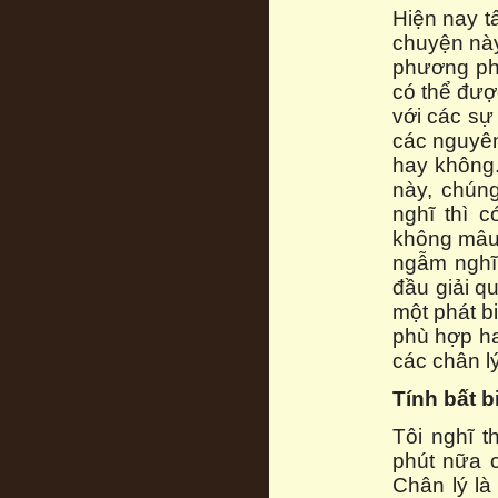
Hiện nay t
chuyện này 
phương ph
có thể đượ
với các sự
các nguyên
hay không.
này, chúng
nghĩ thì 
không mâu 
ngẫm nghĩ 
đầu giải q
một phát b
phù hợp ha
các chân lý
Tính bất b
Tôi nghĩ t
phút nữa c
Chân lý là