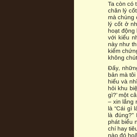
Ta còn có 
chân lý cố
mà chúng đ
lý cốt ở 
hoạt động 
với kiểu 
này như th
kiểm chứng
không chút
Đấy, nhữn
bản mà tôi
hiểu và nh
hỏi khu biệ
gì?’ một câ
– xin lắng
là “Cái gì
là đúng?” 
phát biểu 
chí hay ti
nào đó hoặ