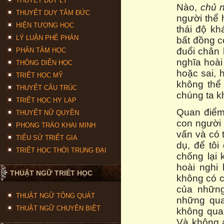
THUYẾT DUY LÝ
Nào,
chủ n
THUYẾT DUY TÂM ĐỨC
người thể 
HIỆN TƯỢNG HỌC
thái độ k
LÝ LUẬN PHÊ PHÁN
bất đồng c
đuổi chân 
PHÂN TÂM HỌC
nghĩa hoài
THÔNG DIỄN HỌC
hoặc sai, 
TRIẾT HỌC MỸ
không thể 
THUYẾT CẤU TRÚC
chúng ta k
TRIẾT HỌC HY LẠP
Quan điểm
THUYẾT NỮ QUYỀN
con người 
PHONG TRÀO KHAI MINH
vấn và có 
TIỂU SỬ TRIẾT GIA
dụ, để tô
TRIẾT HỌC THỜI TRUNG ĐẠI
chống lại 
hoài nghi
THUẬT NGỮ TRIẾT HỌC
không có c
của những
THUẬT NGỮ TỔNG QUÁT
những qua
THUẬT NGỮ CHUYÊN BIỆT
không qua
Và không a