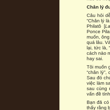
Chân lý đ
Câu hỏi dễ
“Chân lý l
Philatô [
La
Ponce Pila
muốn, ông 
quá lâu. V
lại, tức l
cách nào m
hay sai.
Tôi muốn g
“chân lý”, 
Sau đó chú
việc làm s
sau cùng n
vấn đề tính
Bạn đã có 
thấy rằng 