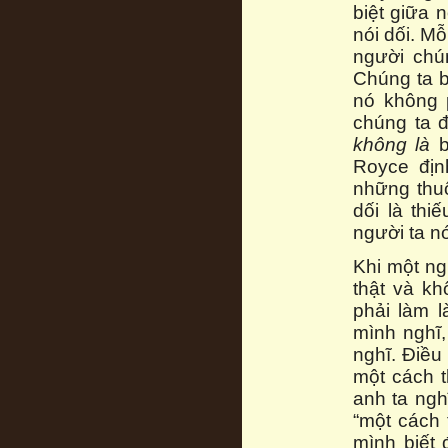
biệt giữa 
nói dối. Mỗ
người chún
Chúng ta b
nó không p
chúng ta đ
không là
b
Royce địn
những thuộ
dối là thi
người ta nó
Khi một ng
thật và kh
phải làm l
mình nghĩ,
nghĩ. Điều
một cách t
anh ta ngh
“một cách 
mình biết 