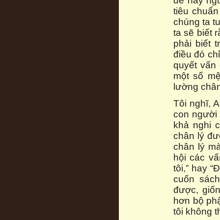
đề hay ng
tiêu chuẩn
chúng ta t
ta sẽ biết 
phải biết 
điều đó ch
quyết vấn 
một số mệ
lường chân
Tôi nghĩ, A
con người 
khả nghi c
chân lý đư
chân lý mà
hội các vấ
tôi,” hay 
cuốn sách
được, giốn
hơn bộ phậ
tôi không 