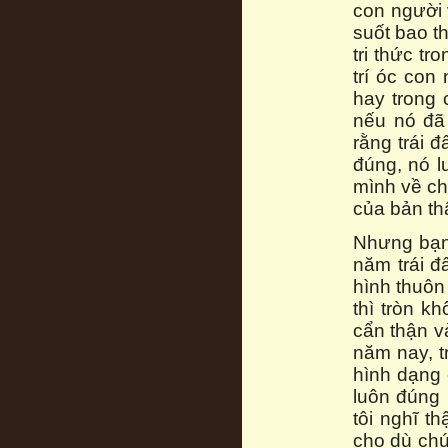
con người 
suốt bao th
tri thức t
trí óc con
hay trong 
nếu nó đã 
rằng trái đ
đúng, nó l
mình về ch
của bản th
Nhưng bạn 
năm trái đ
hình thuôn
thì tròn k
cẩn thận v
năm nay, tr
hình dạng 
luôn đúng 
tôi nghĩ th
cho dù chú