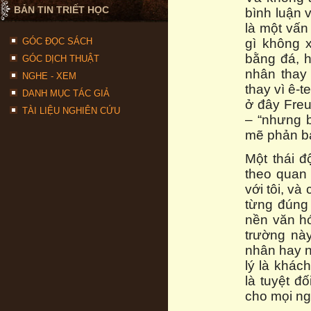
BẢN TIN TRIẾT HỌC
bình luận 
là một vấn
GÓC ĐỌC SÁCH
gì không 
bằng đá, 
GÓC DỊCH THUẬT
nhân thay
NGHE - XEM
thay vì ê-
DANH MỤC TÁC GIẢ
ở đây Freu
TÀI LIỆU NGHIÊN CỨU
– “nhưng 
mẽ phản bá
Một thái đ
theo quan 
với tôi, và
từng đúng 
nền văn h
trường này
nhân hay n
lý là khác
là tuyệt đ
cho mọi ng