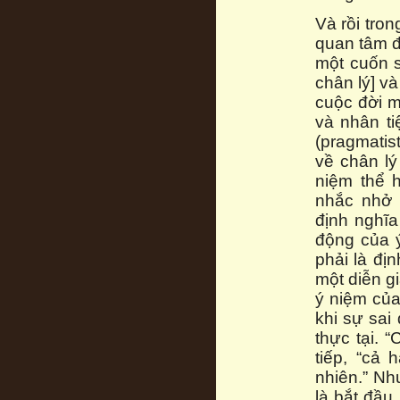
Và rồi tron
quan tâm đ
một cuốn 
chân lý] v
cuộc đời m
và nhân t
(pragmatis
về chân l
niệm thể 
nhắc nhở 
định nghĩa
động của ý
phải là đị
một diễn gi
ý niệm của 
khi sự sai
thực tại. 
tiếp, “cả 
nhiên.” Nh
là bắt đầu