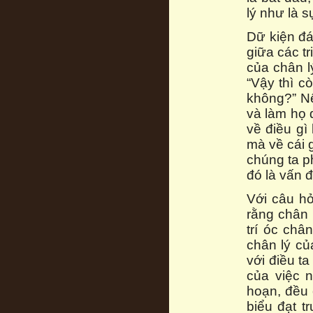
lý như là s
Dữ kiện đá
giữa các tr
của chân lý
“Vậy thì c
không?” Nế
và làm họ q
về điều gì
mà về cái 
chúng ta p
đó là vấn 
Với câu hỏ
rằng chân 
trí óc châ
chân lý củ
với điều t
của việc n
hoạn, đều c
biểu đạt t