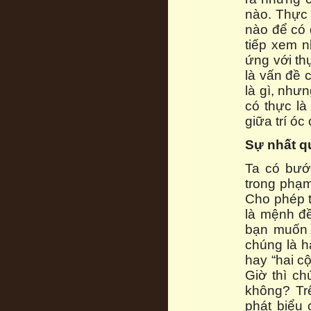
nào. Thực t
nào để có 
tiếp xem n
ứng với th
là vấn đề 
là gì, như
có thực là
giữa trí óc 
Sự nhất qu
Ta có bướ
trong phạm 
Cho phép t
là mệnh đ
bạn muốn 
chúng là ha
hay “hai c
Giờ thì ch
không? Tr
phát biểu 