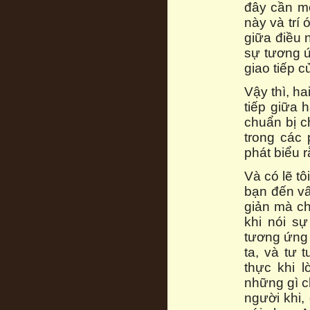
đây cần mộ
này và trí
giữa điều 
sự tương ứ
giao tiếp c
Vậy thì, ha
tiếp giữa 
chuẩn bị c
trong các 
phát biểu r
Và có lẽ tô
bạn đến vấ
giản mà ch
khi nói sự
tương ứng 
ta, và tư 
thực khi 
những gì c
người khi,