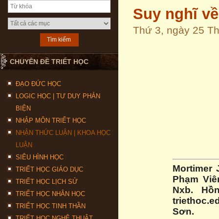
Suy nghĩ về
Thứ 3, ngày 25 T
CHUYÊN ĐỀ TRIẾT HỌC
ĐẠO ĐỨC HỌC
LOGIC HỌC | TƯ DUY PHẢN
BIỆN
NHẬP MÔN TRIẾT HỌC
NHẬN THỨC LUẬN | KHOA HỌC
LUẬN
SIÊU HÌNH HỌC
Mortimer J
TRIẾT HỌC GIÁO DỤC
Phạm Viê
TRIẾT HỌC LỊCH SỬ
Nxb. Hồn
TRIẾT HỌC NHÂN HỌC
triethoc.
TRIẾT HỌC TINH THẦN
Sơn.
TRIẾT HỌC NGHỆ THUẬT