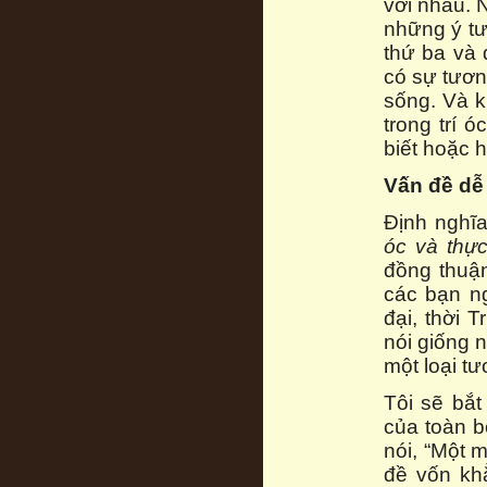
với nhau. 
những ý tư
thứ ba và 
có sự tương
sống. Và kh
trong trí 
biết hoặc h
Vấn đề dễ 
Định nghĩa
óc và thực
đồng thuận
các bạn ng
đại, thời 
nói giống 
một loại tư
Tôi sẽ bắt
của toàn b
nói, “Một m
đề vốn kh