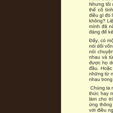
Nhưng tôi 
thể cố tìn
điều gì đó 
không? Liệ
mình đã n
đáng để kẻ
Đấy, có một
nói dối vốn
nói chuyệ
nhau và từ
được họ d
đầu. Hoặc 
những từ n
nhau trong
Chúng ta n
thức hay m
làm cho tr
ứng thông
với điều ng