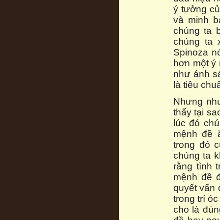
ý tưởng củ
và minh b
chúng ta b
chúng ta 
Spinoza nó
hơn một ý 
như ánh sá
là tiêu ch
Nhưng như 
thấy tại s
lúc đó chú
mệnh đề ắ
trong đó 
chúng ta k
rằng tình 
mệnh đề đ
quyết vấn 
trong trí 
cho là đún