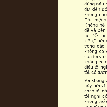
đúng nếu 
dữ kiện đ
không như 
Các mệnh đ
Không hề 
đề và bên 
nói, “Ồ, tô
kiện,” bởi
trong các
không có 
của tôi và
không có c
điều tôi n
tôi, có tươ
Và không c
này bởi vì
cách tôi c
tôi nghĩ c
không thể 
ra những c