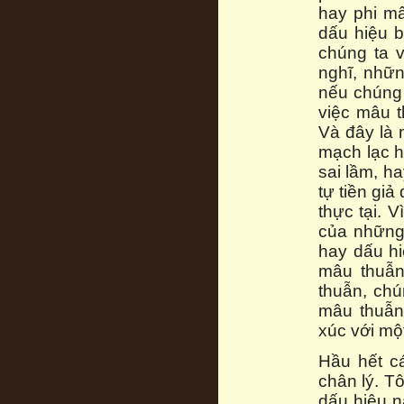
hay phi mâ
dấu hiệu b
chúng ta 
nghĩ, nhữn
nếu chúng
việc mâu t
Và đây là 
mạch lạc h
sai lầm, h
tự tiền giả
thực tại. 
của những 
hay dấu hi
mâu thuẫn
thuẫn, chú
mâu thuẫn 
xúc với một
Hầu hết cá
chân lý. Tô
dấu hiệu n