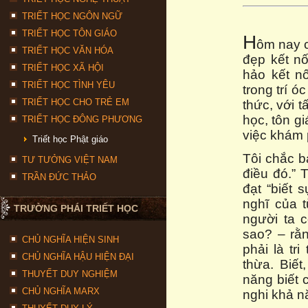
TRIẾT HỌC NGÔN NGỮ
TRIẾT HỌC TÔN GIÁO
H
ôm nay c
TRIẾT HỌC VĂN HÓA
đẹp kết nố
TRIẾT HỌC XÃ HỘI
hảo kết n
TRIẾT HỌC TÌNH YÊU
trong trí ó
TRIẾT HỌC CHO TRẺ EM
thức, với 
học, tôn g
TRIẾT HỌC ĐÔNG PHƯƠNG
việc khám 
Triết học Phật giáo
Tôi chắc b
TƯ TƯỞNG VIỆT NAM
điều đó.” 
TRẦN ĐỨC THẢO
đạt “biết 
nghĩ của t
TRƯỜNG PHÁI TRIẾT HỌC
người ta 
sao? – rằn
CHỦ NGHĨA HIỆN SINH
phải là tr
CHỦ NGHĨA HẬU HIỆN ĐẠI
thừa. Biế
THUYẾT DUY NGHIỆM
năng biết 
CHỦ NGHĨA MARX
nghi khả n