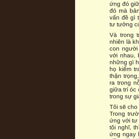
ứng đó giữa
đó mà bản 
vấn đề gì 
tư tưởng c
Và trong 
nhiên là k
con người
với nhau,
những gì h
họ kiểm t
thận trọng
ra trong 
giữa trí ó
trong sự g
Tôi sẽ cho
Trong trườ
ứng với tư
tôi nghĩ, 
ứng ngay l