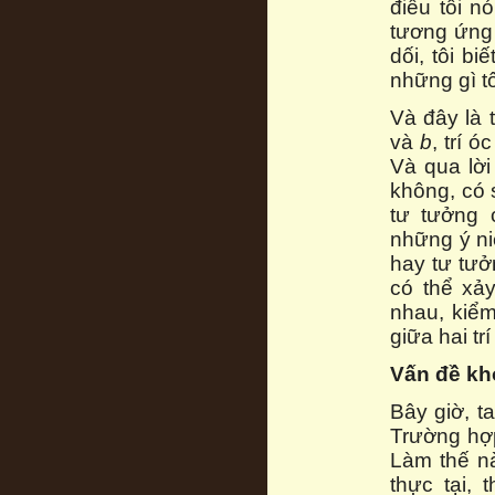
điều tôi nó
tương ứng 
dối, tôi b
những gì tô
Và đây là 
và
b
, trí ó
Và qua lời
không, có 
tư tưởng 
những ý n
hay tư tưở
có thể xả
nhau, kiể
giữa hai tr
Vấn đề khó
Bây giờ, t
Trường hợp
Làm thế nà
thực tại,