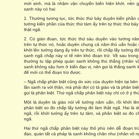
mới sinh, mà là nhậm vận chuyển biến hiện khởi, nên g
sanh này có hai:
1. Thường tương tục, tức thức thứ bảy duyên kiến phần c
tướng kiến phần của thức thứ tám ấy trên tự thức thứ bảy
thật ngã.
2. Có gián đoạn, tức thức thứ sáu duyên vào tướng nă
trên tự thức nó, hoặc duyên chung cả năm thủ uẩn hoặc 
khởi lên tướng dạng ấy trên tự thức, rồi chấp lấy tướng đó
sanh ngã chấp này vi tế nên khó đoạn trừ. Về sau trong
thường tu tập phép quán sanh không thù thắng (nhân vô
sanh không sâu hơn ở kiến đạo vị, nên gọi là thắng sanh 
để mới có thể đoạn trừ được.
– Ngã chấp phân biệt cũng do sức của duyên hiện tại bên
lần sanh ra với thân, mà phải đợi có tà giáo và tà phân bi
gọi là phân biệt. Thứ ngã chấp phân biệt này chỉ có ở ý th
Một là duyên tà giáo nói về tướng năm uẩn, rồi khởi lê
phân biệt so đo chấp lấy tướng đó làm thật ngã. Hai là d
ngã, rồi khởi tướng ấy trên tự tâm, và phân biệt so đo c
ngã.
Hai thứ ngã chấp phân biệt này thô phù nên dễ đoạn trừ
đạo, quán tất cả pháp là sanh không chân như (nhân vô ng