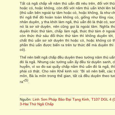
Tất cả ngã chấp về năm thủ uẩn đã nêu trên, đối với thủ
hoặc có, hoặc không, còn đối với năm thủ uẩn khởi lên bê
(thủ uẩn bên ngoài tự tâm hoặc có, hoặc không, là như ch
thì ngã thể đó hoàn toàn không có, giống như lông rùa
nhân duyên, y tha khởi làm ngã, thủ uẩn đó là thật có, so
nó là sơ sở duyên, nên cũng gọi là ngoài tâm. Nghĩa th
duyên thức thứ tám, chấp làm ngã, thức thứ tám ở ngoài 
còn thức thứ sáu đối thức thứ tám thì không duyên tới
chất thủ uẩn sơ sở duyên thì hoặc có, hoặc không có t
phần thủ uẩn được biến ra trên tự thức để mà duyên thì 
có).
Thế nên biết ngã chấp đều duyên theo tướng năm thủ uẩ
đó là ngã. Nhưng các tướng uẩn ấy đều từ duyên sanh, 
huyễn, vì so đo sai quấy chấp năm thủ uẩn đó là ngã, th
phải có thật. Cho nên Khế kinh nói: “Bí sô nên biết, các
môn, Bà la môn trong thế gian, tất cả đều duyên theo 
(5)
ra”
.
Nguồn:
Linh Sơn Pháp Bảo Đại Tạng Kinh, T107 DGL 4 
3-Hai Thứ Ngã Chấp