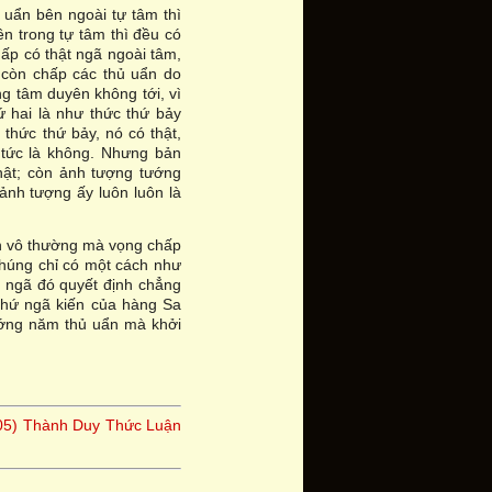
 uẩn bên ngoài tự tâm thì
n trong tự tâm thì đều có
ấp có thật ngã ngoài tâm,
; còn chấp các thủ uẩn do
ng tâm duyên không tới, vì
ứ hai là như thức thứ bảy
thức thứ bảy, nó có thật,
, tức là không. Nhưng bản
hật; còn ảnh tượng tướng
ảnh tượng ấy luôn luôn là
n vô thường mà vọng chấp
chúng chỉ có một cách như
ì ngã đó quyết định chẳng
 thứ ngã kiến của hàng Sa
tướng năm thủ uẩn mà khởi
(05) Thành Duy Thức Luận