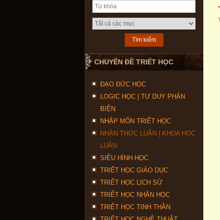
CHUYÊN ĐỀ TRIẾT HỌC
ĐẠO ĐỨC HỌC
LOGIC HỌC | TƯ DUY PHẢN
BIỆN
NHẬP MÔN TRIẾT HỌC
NHẬN THỨC LUẬN | KHOA HỌC
LUẬN
SIÊU HÌNH HỌC
TRIẾT HỌC GIÁO DỤC
TRIẾT HỌC LỊCH SỬ
TRIẾT HỌC NHÂN HỌC
TRIẾT HỌC TINH THẦN
TRIẾT HỌC NGHỆ THUẬT