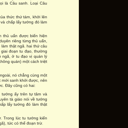
ọi là Câu sanh. Loại Câu
ủa thức thứ tám, khởi lên
 và chấp lấy tướng đó làm
m thủ uẩn được biến hiện
duyên riêng từng thủ uẩn,
 làm thật ngã. hai thứ câu
 giai đoạn tu đạo, thường
 ngã, ở tu đạo vị quán lý
không quán) một cách triệt
 ngoài, nó chẳng cùng một
ệt mới sanh khởi được, nên
ức. Ðây cũng có hai:
n tướng ấy trên tự tâm và
uyên tà giáo nói về tướng
hấp lấy tướng đó làm thật
. Trong lúc tu tướng kiến
ã), tức có thể đoạn trừ.