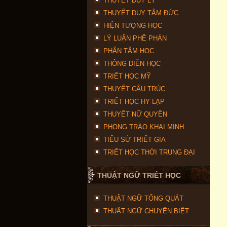
THUYẾT DUY LÝ
THUYẾT DUY TÂM ĐỨC
HIỆN TƯỢNG HỌC
LÝ LUẬN PHÊ PHÁN
PHÂN TÂM HỌC
THÔNG DIỄN HỌC
TRIẾT HỌC MỸ
THUYẾT CẤU TRÚC
TRIẾT HỌC HY LẠP
THUYẾT NỮ QUYỀN
PHONG TRÀO KHAI MINH
TIỂU SỬ TRIẾT GIA
TRIẾT HỌC THỜI TRUNG ĐẠI
THUẬT NGỮ TRIẾT HỌC
THUẬT NGỮ TỔNG QUÁT
THUẬT NGỮ CHUYÊN BIỆT