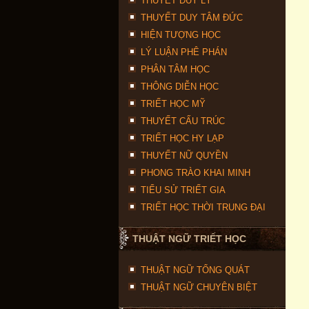
THUYẾT DUY LÝ
THUYẾT DUY TÂM ĐỨC
HIỆN TƯỢNG HỌC
LÝ LUẬN PHÊ PHÁN
PHÂN TÂM HỌC
THÔNG DIỄN HỌC
TRIẾT HỌC MỸ
THUYẾT CẤU TRÚC
TRIẾT HỌC HY LẠP
THUYẾT NỮ QUYỀN
PHONG TRÀO KHAI MINH
TIỂU SỬ TRIẾT GIA
TRIẾT HỌC THỜI TRUNG ĐẠI
THUẬT NGỮ TRIẾT HỌC
THUẬT NGỮ TỔNG QUÁT
THUẬT NGỮ CHUYÊN BIỆT