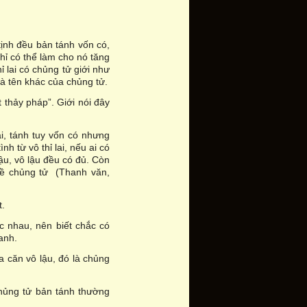
tịnh đều bản tánh vốn có,
hỉ có thể làm cho nó tăng
ỉ lai có chủng tử giới như
là tên khác của chủng tử.
t thảy pháp”. Giới nói đây
ai, tánh tuy vốn có nhưng
h từ vô thỉ lai, nếu ai có
lậu, vô lậu đều có đủ. Còn
 đề chủng tử (Thanh văn,
t.
c nhau, nên biết chắc có
anh.
a căn vô lậu, đó là chủng
 chủng tử bản tánh thường