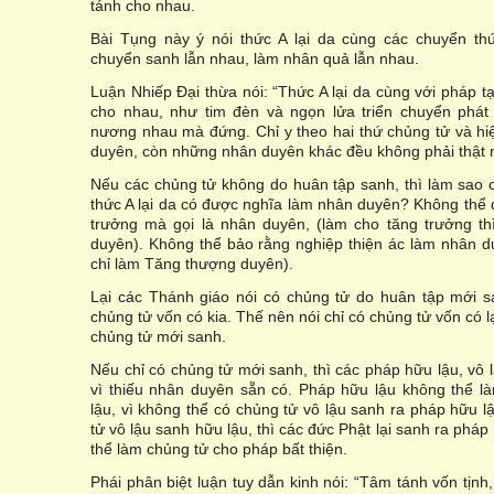
tánh cho nhau.
Bài Tụng này ý nói thức A lại da cùng các chuyển thức
chuyển sanh lẫn nhau, làm nhân quả lẫn nhau.
Luận Nhiếp Ðại thừa nói: “Thức A lại da cùng với pháp 
cho nhau, như tim đèn và ngọn lửa triển chuyển phát 
nương nhau mà đứng. Chỉ y theo hai thứ chủng tử và hi
duyên, còn những nhân duyên khác đều không phải thật 
Nếu các chủng tử không do huân tập sanh, thì làm sao 
thức A lại da có được nghĩa làm nhân duyên? Không thể 
trưởng mà gọi là nhân duyên, (làm cho tăng trưởng th
duyên). Không thể bảo rằng nghiệp thiện ác làm nhân d
chỉ làm Tăng thượng duyên).
Lại các Thánh giáo nói có chủng tử do huân tập mới sa
chủng tử vốn có kia. Thế nên nói chỉ có chủng tử vốn có lại 
chủng tử mới sanh.
Nếu chỉ có chủng tử mới sanh, thì các pháp hữu lậu, vô
vì thiếu nhân duyên sẵn có. Pháp hữu lậu không thể l
lậu, vì không thể có chủng tử vô lậu sanh ra pháp hữu 
tử vô lậu sanh hữu lậu, thì các đức Phật lại sanh ra pháp 
thể làm chủng tử cho pháp bất thiện.
Phái phân biệt luận tuy dẫn kinh nói: “Tâm tánh vốn tịnh