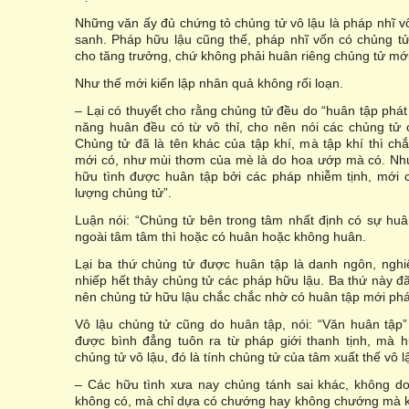
Những văn ấy đủ chứng tỏ chủng tử vô lậu là pháp nhĩ v
sanh. Pháp hữu lậu cũng thế, pháp nhĩ vốn có chủng tử
cho tăng trưởng, chứ không phải huân riêng chủng tử mớ
Như thế mới kiến lập nhân quả không rối loạn.
– Lại có thuyết cho rằng chủng tử đều do “huân tập phát
năng huân đều có từ vô thỉ, cho nên nói các chủng tử c
Chủng tử đã là tên khác của tập khí, mà tập khí thì ch
mới có, như mùi thơm của mè là do hoa ướp mà có. Như
hữu tình được huân tập bởi các pháp nhiễm tịnh, mới
lượng chủng tử”.
Luận nói: “Chủng tử bên trong tâm nhất định có sự huâ
ngoài tâm tâm thì hoặc có huân hoặc không huân.
Lại ba thứ chủng tử được huân tập là danh ngôn, nghi
nhiếp hết thảy chủng tử các pháp hữu lậu. Ba thứ này đ
nên chủng tử hữu lậu chắc chắc nhờ có huân tập mới phá
Vô lậu chủng tử cũng do huân tập, nói: “Văn huân tập
được bình đẳng tuôn ra từ pháp giới thanh tịnh, mà h
chủng tử vô lậu, đó là tính chủng tử của tâm xuất thế vô l
– Các hữu tình xưa nay chủng tánh sai khác, không do
không có, mà chỉ dựa có chướng hay không chướng mà k