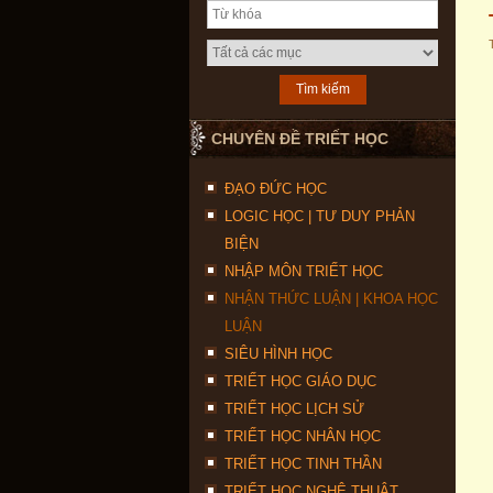
CHUYÊN ĐỀ TRIẾT HỌC
ĐẠO ĐỨC HỌC
LOGIC HỌC | TƯ DUY PHẢN
BIỆN
NHẬP MÔN TRIẾT HỌC
NHẬN THỨC LUẬN | KHOA HỌC
LUẬN
SIÊU HÌNH HỌC
TRIẾT HỌC GIÁO DỤC
TRIẾT HỌC LỊCH SỬ
TRIẾT HỌC NHÂN HỌC
TRIẾT HỌC TINH THẦN
TRIẾT HỌC NGHỆ THUẬT