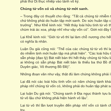
phải thứ Dị thục nhiếp vào tánh vô ký.
Chủng tử vốn có và chủng tử mới sanh.
– Trong đây có thuyết cho rằng: “Tất cả chủng tử nhiễm 
chứ không phải do huân tập mới sanh. Do sức huân tập c
trưởng”. Như Khế kinh nói: “Hết thảy loài hữu tình từ vô th
chùm trái ác xoa, pháp nhĩ như vậy vốn có”. Giới nói đây 
Lại Khế kinh nói: “Giới từ vô thỉ lại làm chỗ nương cho hế
có nghĩa là nhân.
Luận Du già cũng nói: “Thể của các chủng tử từ vô thỉ l
do nhiễm tịnh mới huân tập mà phát hiện”. “Các loài hữu tìn
sẵn pháp (đạo lý) Bát niết bàn thì hết thảy chủng tử hữu 
ai không có sẵn pháp Bát niết bàn là thiếu ba thứ Bồ
Duyên giác, Vô thượng Bồ Ðề)”.
Những đoạn văn như vậy, thật đủ làm chứng không phải í
Lại đã nói các loài hữu tình vốn có năm chủng tánh khá
pháp nhĩ chủng tử vốn có, không phải do huân tập phát s
Lại luận Du già nói: “Chúng sanh ở Ðịa ngục thành tựu b
tử vô lậu chứ không phải hiện hành vô lậu”.
Lại từ vô thỉ lần lượt truyền đến pháp nhĩ vốn có tánh
trụ.