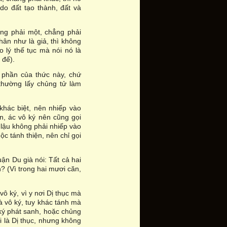
 do đất tạo thành, đất và
ng phải một, chẳng phải
hân như là giả, thì không
 lý thế tục mà nói nó là
 đế).
 phần của thức này, chứ
thường lấy chủng tử làm
khác biệt, nên nhiếp vào
n, ác vô ký nên cũng gọi
 lậu không phải nhiếp vào
ộc tánh thiện, nên chỉ gọi
uận Du già nói: Tất cả hai
? (Vì trong hai mươi căn,
vô ký, vì y nơi Dị thục mà
là vô ký, tuy khác tánh mà
ký phát sanh, hoặc chủng
i là Dị thục, nhưng không