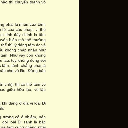
n não thì chuyển thành vô
ẳng phải là nhân của tâm.
g tử của các pháp, vì thể
âm tính đây chính là tâm
chuyển biến mà thể thường
 thế thì lý đáng tâm ác và
nếu không chấp nhận như
ện tâm. Như vậy còn không
ữu lậu, tuy không đồng với
c tâm, tánh chẳng phải là
nhân cho vô lậu. Ðừng bảo
n tịnh), thì có thể tâm vô
hác giữa hữu lậu, vô lậu
 khi đang ở địa vị loài Dị
nh.
ng tướng có ô nhiễm, nên
i gọi loài Dị sanh là bậc
 của tâm cũng chẳng phải