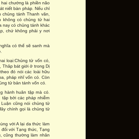
ử hai chướng là phiền não
át niết bàn pháp. Nếu chỉ
àm chủng tánh Thanh văn,
n không có chủng tử hai
ưa nay có chủng tánh khác
p, chứ không phải y nơi
o nghĩa có thể sẽ sanh mà
.
hai loại:Chủng tử vốn có,
 Thâp bát giới ở trong Dị
 theo đó nói các loài hữu
xoa, pháp nhĩ vốn có. Còn
ủng tử bản tánh vốn có.
ờng hành huân tập mà có.
 tập bởi các pháp nhiễm
 Luận cũng nói chủng tử
ây chính gọi là chủng tử
ùng với A lại da thức làm
 đối với Tạng thức, Tạng
u, cũng thường làm nhân