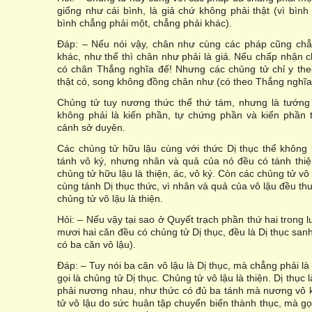
giống như cái bình, là giả chứ không phải thật (vì bình
bình chẳng phải một, chẳng phải khác).
Ðáp: – Nếu nói vậy, chân như cùng các pháp cũng chẳ
khác, như thế thì chân như phải là giả. Nếu chấp nhận c
có chân Thắng nghĩa đế! Nhưng các chủng tử chỉ y theo
thật có, song không đồng chân như (có theo Thắng nghĩa
Chủng tử tuy nương thức thể thứ tám, nhưng là tướng
không phải là kiến phần, tự chứng phần và kiến phần 
cảnh sở duyên.
Các chủng tử hữu lậu cùng với thức Dị thục thể không 
tánh vô ký, nhưng nhân và quả của nó đều có tánh thiệ
chủng tử hữu lậu là thiện, ác, vô ký. Còn các chủng tử vô
cùng tánh Dị thục thức, vì nhân và quả của vô lậu đều thu
chủng tử vô lậu là thiện.
Hỏi: – Nếu vậy tại sao ở Quyết trạch phần thứ hai trong l
mươi hai căn đều có chủng tử Dị thục, đều là Dị thục sanh
có ba căn vô lậu).
Ðáp: – Tuy nói ba căn vô lậu là Dị thục, mà chẳng phải là 
gọi là chủng tử Dị thục. Chủng tử vô lậu là thiện. Dị thục 
phải nương nhau, như thức có đủ ba tánh mà nương vô 
tử vô lậu do sức huân tập chuyển biến thành thục, mà gọ