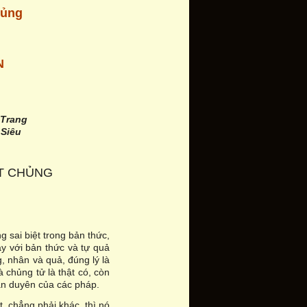
hủng
N
 Trang
 Siêu
ẾT CHỦNG
 sai biệt trong bản thức,
y với bản thức và tự quả
, nhân và quả, đúng lý là
 chủng tử là thật có, còn
ân duyên của các pháp.
, chẳng phải khác, thì nó