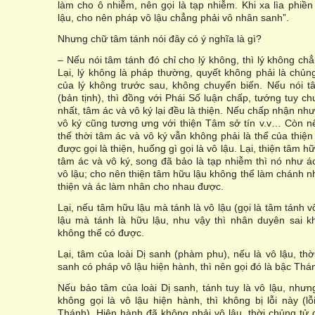
làm cho ô nhiễm, nên gọi là tạp nhiễm. Khi xa lìa phiề
lậu, cho nên pháp vô lậu chẳng phải vô nhân sanh”.
Nhưng chữ tâm tánh nói đây có ý nghĩa là gì?
– Nếu nói tâm tánh đó chỉ cho lý không, thì lý không ch
Lại, lý không là pháp thường, quyết không phải là chủn
của lý không trước sau, không chuyển biến. Nếu nói t
(bản tịnh), thì đồng với Phái Số luận chấp, tướng tuy 
nhất, tâm ác và vô ký lại đều là thiện. Nếu chấp nhận như
vô ký cũng tương ưng với thiện Tâm sở tín v.v… Còn 
thế thời tâm ác và vô ký vẫn không phải là thể của thi
được gọi là thiện, huống gì gọi là vô lậu. Lại, thiện tâm h
tâm ác và vô ký, song đã bảo là tạp nhiễm thì nó như á
vô lậu; cho nên thiện tâm hữu lậu không thể làm chánh 
thiện và ác làm nhân cho nhau được.
Lại, nếu tâm hữu lậu mà tánh là vô lậu (gọi là tâm tánh vố
lậu mà tánh là hữu lậu, nhu vậy thì nhân duyên sai k
không thể có được.
Lại, tâm của loài Dị sanh (phàm phu), nếu là vô lậu, thời
sanh có pháp vô lậu hiện hành, thì nên gọi đó là bậc Thá
Nếu bảo tâm của loài Dị sanh, tánh tuy là vô lậu, như
không gọi là vô lậu hiện hành, thì không bị lỗi này (lỗ
Thánh). Hiện hành đã không phải vô lậu, thời chủng tử