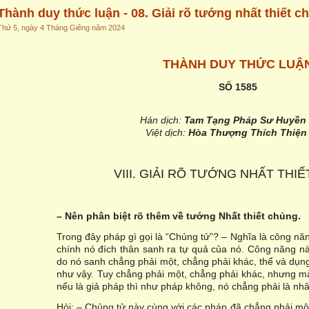
Thành duy thức luận - 08. Giải rõ tướng nhất thiết c
Thứ 5, ngày 4 Tháng Giêng năm 2024
THÀNH DUY THỨC LUẬ
SỐ 1585
Hán dịch:
Tam Tạng Pháp Sư Huyền
Việt dịch:
Hòa Thượng Thích Thiện
VIII. GIẢI RÕ TƯỚNG NHẤT THI
– Nên phân biệt rõ thêm về tướng Nhất thiết chủng.
Trong đây pháp gì gọi là “Chủng tử”? – Nghĩa là công năng
chính nó đích thân sanh ra tự quả của nó. Công năng nà
do nó sanh chẳng phải một, chẳng phải khác, thể và dụng
như vậy. Tuy chẳng phải một, chẳng phải khác, nhưng mà
nếu là giả pháp thì như pháp không, nó chẳng phải là nh
Hỏi: – Chủng tử này cùng với các pháp đã chẳng phải một