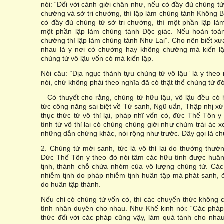
nói: “Ðối với cảnh giới chân như, nếu có đầy đủ chủng t
chướng và sở tri chướng, thì lập làm chủng tánh Không B
có đầy đủ chủng tử sở tri chướng, thì một phần lập l
một phần lập làm chủng tánh Ðộc giác. Nếu hoàn toà
chướng thì lập làm chủng tánh Như Lai”. Cho nên biết x
nhau là y nơi có chướng hay không chướng mà kiến lậ
chủng tử vô lậu vốn có mà kiến lập.
Nói câu: “Ðịa ngục thành tựu chủng tử vô lậu” là y the
nói, chứ không phải theo nghĩa đã có thật thể chủng tử đó
– Có thuyết cho rằng, chủng tử hữu lậu, vô lậu đều có 
tức công năng sai biệt về Tứ sanh, Ngũ uẩn, Thập nhị xứ,
thục thức từ vô thỉ lại, pháp nhĩ vốn có, đức Thế Tôn y
tình từ vô thỉ lai có chủng chủng giới như chùm trái ác 
những dẫn chứng khác, nói rộng như trước. Ðây gọi là ch
2. Chủng tử mới sanh, tức là vô thỉ lai do thường thư
Ðức Thế Tôn y theo đó nói tâm các hữu tình được huân
tịnh, thành chỗ chứa nhóm của vô lượng chủng tử. Các
nhiễm tịnh do pháp nhiễm tịnh huân tập mà phát sanh, đ
do huân tập thành.
Nếu chỉ có chủng tử vốn có, thì các chuyển thức không c
tính nhân duyên cho nhau. Như Khế kinh nói: “Các pháp
thức đối với các pháp cũng vậy, làm quả tánh cho nha