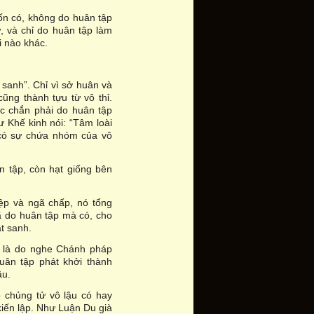
ốn có, không do huân tập
, và chỉ do huân tập làm
i nào khác.
 sanh”. Chỉ vì sở huân và
ũng thành tựu từ vô thỉ.
ắc chắn phải do huân tập
 Khế kinh nói: “Tâm loài
 có sự chứa nhóm của vô
n tập, còn hạt giống bên
ệp và ngã chấp, nó tổng
ã do huân tập mà có, cho
t sanh.
” là do nghe Chánh pháp
uân tập phát khởi thành
ậu.
 chủng tử vô lậu có hay
iến lập. Như Luận Du già