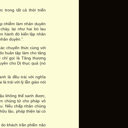
 trong tất cả thời triển
tạp nhiễm làm nhân duyên
cháy, lại như hai bó lau
ện hành đó kiến lập nhân
nhân duyên.”.
các chuyển thức cùng với
do huân tập làm cho tăng
ì chỉ gọi là Tăng thượng
uyên cho Dị thục quả (nó
nh là đều trái với nghĩa
là trái với lý lẫn giáo nói
 lậu không thể sanh được,
àm chủng tử cho pháp vô
lậu. Nếu chấp nhận chủng
hữu lậu, pháp thiện lại có
, do khách trần phiền não