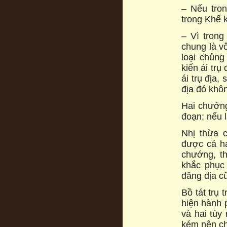
– Nếu tron
trong Khế k
– Vì trong
chung là v
loại chủng
kiến ái trụ
ái trụ địa,
địa đó khô
Hai chướng
đoạn; nếu 
Nhị thừa 
được cả h
chướng, t
khắc phục 
đăng địa c
Bồ tát trụ
hiện hành 
và hai tùy
kém nên ch