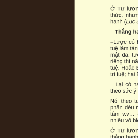
Ở Tư lươn
thức, nhưn
hạnh (
Lục 
– Thắng h
–
Lược có 
tuệ làm tán
mật đa, tư
riêng thì n
tuệ. Hoặc 
trí tuệ; hai
– Lại có ha
theo sức ý 
Nói theo t
phần đều n
tâm v.v… 
nhiều vô bi
Ở Tư lươn
thắng hạnh,