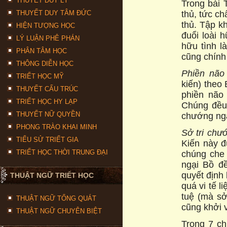
THUYẾT DUY LÝ
Trong bài T
thủ, tức c
THUYẾT DUY TÂM ĐỨC
thủ. Tập kh
HIỆN TƯỢNG HỌC
đuổi loài 
LÝ LUẬN PHÊ PHÁN
hữu tình l
PHÂN TÂM HỌC
cũng chính
THÔNG DIỄN HỌC
Phiền não
TRIẾT HỌC MỸ
kiến) theo
THUYẾT CẤU TRÚC
phiền não
TRIẾT HỌC HY LẠP
Chúng đều 
THUYẾT NỮ QUYỀN
chướng ngạ
PHONG TRÀO KHAI MINH
Sở tri chư
TIỂU SỬ TRIẾT GIA
Kiến này đ
TRIẾT HỌC THỜI TRUNG ĐẠI
chúng che 
ngại Bồ đề
quyết định
THUẬT NGỮ TRIẾT HỌC
quá vi tế 
tuệ (mà sở 
THUẬT NGỮ TỔNG QUÁT
cũng khởi 
THUẬT NGỮ CHUYÊN BIỆT
Trong 7 ch