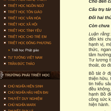
Cho đến c
TRIẾT HỌC NGÔN NGỮ
Cấu trụ tá
TRIẾT HỌC TÔN GIÁO
Ðối hai th
TRIẾT HỌC VĂN HÓA
TRIẾT HỌC XÃ HỘI
Còn chưa t
TRIẾT HỌC TÌNH YÊU
Luận rằng
TRIẾT HỌC CHO TRẺ EM
đến khi ch
TRIẾT HỌC ĐÔNG PHƯƠNG
hạnh vị, m
thức, ngan
Triết học Phật giáo
tâm hướng 
TƯ TƯỞNG VIỆT NAM
Tư lương t
TRẦN ĐỨC THẢO
thoát, do đ
Bồ tát ở đ
TRƯỜNG PHÁI TRIẾT HỌC
thiện hữu, 
tin hiểu s
CHỦ NGHĨA HIỆN SINH
đều không.
CHỦ NGHĨA HẬU HIỆN ĐẠI
hạnh Bồ đề
công sức k
THUYẾT DUY NGHIỆM
hiện hành.
CHỦ NGHĨA MARX