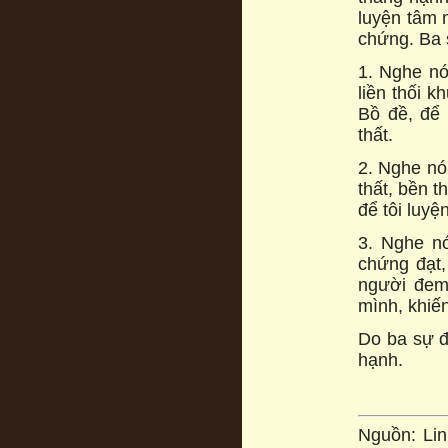
luyện tâm 
chứng. Ba 
1. Nghe nó
liền thối 
Bồ đề, để
thất.
2. Nghe nói
thất, bền t
để tôi luyệ
3. Nghe n
chứng đạt,
người đem 
mình, khiế
Do ba sự đ
hạnh.
Nguồn: Li