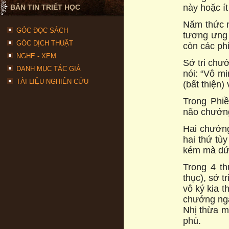
này hoặc í
BẢN TIN TRIẾT HỌC
Năm thức n
GÓC ĐỌC SÁCH
tương ưng 
GÓC DỊCH THUẬT
còn các ph
NGHE - XEM
Sở tri chư
DANH MỤC TÁC GIẢ
nói: “Vô mi
TÀI LIỆU NGHIÊN CỨU
(bất thiện)
Trong Phiề
não chướng
Hai chướng
hai thứ tù
kém mà dứt
Trong 4 th
thục), sở t
vô ký kia 
chướng ngại
Nhị thừa mà
phú.