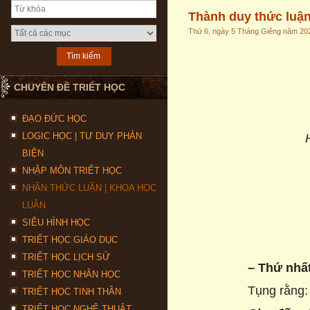
Thành duy thức luận
Thứ 6, ngày 5 Tháng Giêng năm 20
CHUYÊN ĐỀ TRIẾT HỌC
ĐẠO ĐỨC HỌC
LOGIC HỌC | TƯ DUY PHẢN
BIỆN
NHẬP MÔN TRIẾT HỌC
NHẬN THỨC LUẬN | KHOA HỌC
LUẬN
SIÊU HÌNH HỌC
TRIẾT HỌC GIÁO DỤC
TRIẾT HỌC LỊCH SỬ
– Thứ nhấ
TRIẾT HỌC NHÂN HỌC
Tụng rằng:
TRIẾT HỌC TINH THẦN
TRIẾT HỌC NGHỆ THUẬT