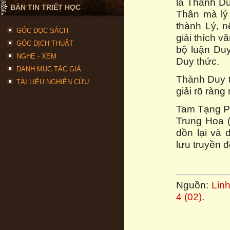
là Thành Du
BẢN TIN TRIẾT HỌC
Thân mà lý
thành Lý, n
GÓC ĐỌC SÁCH
giải thích 
GÓC DỊCH THUẬT
bộ luận Duy
NGHE - XEM
Duy thức.
DANH MỤC TÁC GIẢ
Thành Duy t
TÀI LIỆU NGHIÊN CỨU
giải rõ ràng
Tam Tạng P
Trung Hoa (
dồn lại và
lưu truyền đ
Nguồn:
Lin
4 (02)
.