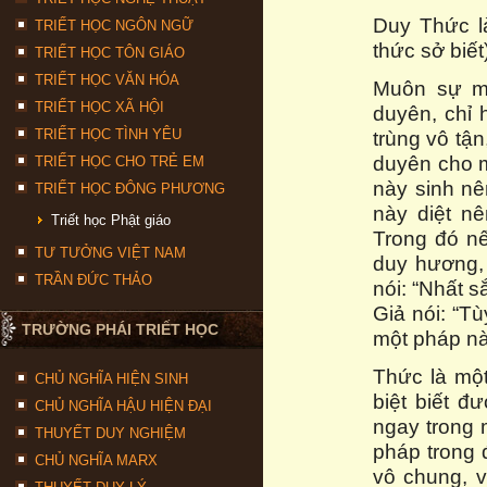
Duy Thức là 
TRIẾT HỌC NGÔN NGỮ
thức sở biết)
TRIẾT HỌC TÔN GIÁO
TRIẾT HỌC VĂN HÓA
Muôn sự mu
TRIẾT HỌC XÃ HỘI
duyên, chỉ 
TRIẾT HỌC TÌNH YÊU
trùng vô tận
duyên cho mộ
TRIẾT HỌC CHO TRẺ EM
này sinh nê
TRIẾT HỌC ĐÔNG PHƯƠNG
này diệt nê
Triết học Phật giáo
Trong đó nế
TƯ TƯỞNG VIỆT NAM
duy hương,
TRẦN ĐỨC THẢO
nói: “Nhất s
Giả nói: “Tù
TRƯỜNG PHÁI TRIẾT HỌC
một pháp nà
Thức là một
CHỦ NGHĨA HIỆN SINH
biệt biết đ
CHỦ NGHĨA HẬU HIỆN ĐẠI
ngay trong 
THUYẾT DUY NGHIỆM
pháp trong 
CHỦ NGHĨA MARX
vô chung, v