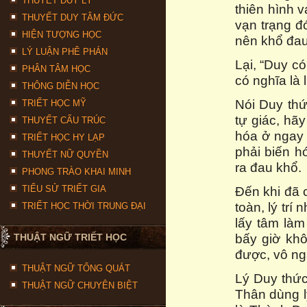
THUYẾT DUY LÝ
thiên hình v
THUYẾT DUY TÂM ĐỨC
vạn trạng đ
HIỆN TƯỢNG HỌC
nên khổ đau
LÝ LUẬN PHÊ PHÁN
Lại, “Duy c
PHÂN TÂM HỌC
có nghĩa là l
THÔNG DIỄN HỌC
Nói Duy thức
TRIẾT HỌC MỸ
tự giác, hãy
THUYẾT CẤU TRÚC
hóa ở ngay 
TRIẾT HỌC HY LẠP
phải biến h
THUYẾT NỮ QUYỀN
ra đau khổ.
PHONG TRÀO KHAI MINH
TIỂU SỬ TRIẾT GIA
Ðến khi đã 
toàn, lý trí
TRIẾT HỌC THỜI TRUNG ĐẠI
lấy tâm làm
bấy giờ kh
THUẬT NGỮ TRIẾT HỌC
được, vô ng
THUẬT NGỮ TỔNG QUÁT
Lý Duy thức 
THUẬT NGỮ CHUYÊN BIỆT
Thân dùng lý