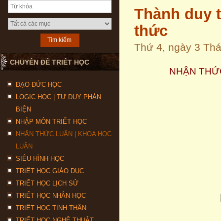
Thành duy t
thức
Thứ 4, ngày 3 Th
CHUYÊN ĐỀ TRIẾT HỌC
NHẬN THỨ
ĐẠO ĐỨC HỌC
LOGIC HỌC | TƯ DUY PHẢN
BIỆN
NHẬP MÔN TRIẾT HỌC
NHẬN THỨC LUẬN | KHOA HỌC
LUẬN
SIÊU HÌNH HỌC
TRIẾT HỌC GIÁO DỤC
TRIẾT HỌC LỊCH SỬ
TRIẾT HỌC NHÂN HỌC
TRIẾT HỌC TINH THẦN
TRIẾT HỌC NGHỆ THUẬT