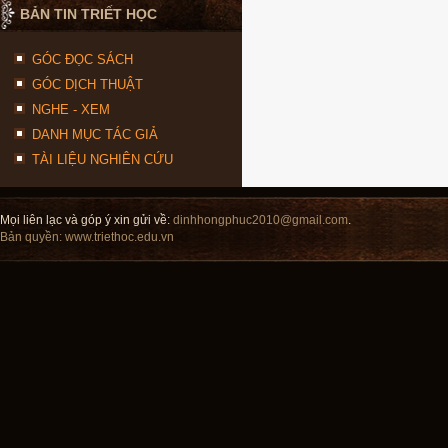
BẢN TIN TRIẾT HỌC
GÓC ĐỌC SÁCH
GÓC DỊCH THUẬT
NGHE - XEM
DANH MỤC TÁC GIẢ
TÀI LIỆU NGHIÊN CỨU
Mọi liên lạc và góp ý xin gửi về:
dinhhongphuc2010@gmail.com
.
Bản quyền:
www.triethoc.edu.vn