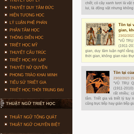
THUYẾT DUY LÝ
chết; cỏ cây xanh tươi là vật 
THUYẾT DUY TÂM ĐỨC
lui, là động vật nhưng không 
chuyện triết học; con người -
HIỆN TƯỢNG HỌC
đã sống, đã tới lui được, lại
LÝ LUẬN PHÊ PHÁN
triết học.
Tồn tại 
PHÂN TÂM HỌC
gian, k
23/02/202
THÔNG DIỄN HỌC
"VŨ TRỤ
TRIẾT HỌC MỸ
(1911-201
gian, duy tâm luận nghĩ rằng,
THUYẾT CẤU TRÚC
thời gian, không gian nào thự
TRIẾT HỌC HY LẠP
theo ý họ thời gian không g
quan, những sáng chế hoặc
THUYẾT NỮ QUYỀN
Thượng đế.
Tồn tại củ
PHONG TRÀO KHAI MINH
23/02/2023 15
TIỂU SỬ TRIẾT GIA
"VŨ TRỤ Q
(1911-2010) 
TRIẾT HỌC THỜI TRUNG ĐẠI
rất nhiều; c
lắm. Triết gia và triết lý tuy
THUẬT NGỮ TRIẾT HỌC
cũng trực tiếp hay gián tiếp 
cách khác, vấn đề căn bản củ
vật chất và tâm hồn
THUẬT NGỮ TỔNG QUÁT
THUẬT NGỮ CHUYÊN BIỆT