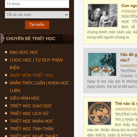
Con ngư
07/09/202
NGUYỄN
HỌC TỔ
tách về
chứng-minh một cách xác đán
trong mỗi người chúng ta.
CHUYÊN ĐỀ TRIẾT HỌC
ĐẠO ĐỨC HỌC
Vấn đề gi
LOGIC HỌC | TƯ DUY PHẢN
nào?
04/04/2023
BIỆN
"ĐƯỜNG 
NHẬP MÔN TRIẾT HỌC
THÀNH TR
ngay là tuy vậy giá trị không
NHẬN THỨC LUẬN | KHOA HỌC
ngay được, trái lại là kết quả
LUẬN
bỉ. Nói khác đi, nhân loại số
mấy người cỏ được ý niệm xác 
SIÊU HÌNH HỌC
Thế nào là 
TRIẾT HỌC GIÁO DỤC
24/03/2023 21
TRIẾT HỌC LỊCH SỬ
"ĐƯỜNG VÀO
TRỊ || Nhận t
TRIẾT HỌC NHÂN HỌC
thời thấy th
TRIẾT HỌC TINH THẦN
nào đó. Nhận đúng tức là nh
diện triết lý, chân lý không h
TRIẾT HỌC NGHỆ THUẬT