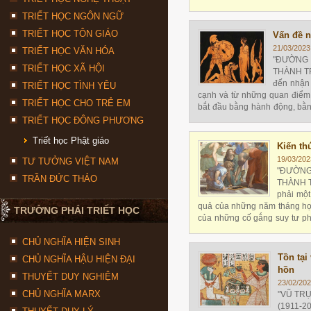
là một vấn đề vô cùng khó khăn
TRIẾT HỌC NGÔN NGỮ
TRIẾT HỌC TÔN GIÁO
Vấn đề n
21/03/2023
TRIẾT HỌC VĂN HÓA
"ĐƯỜNG 
TRIẾT HỌC XÃ HỘI
THÀNH TRỊ
đến nhận 
TRIẾT HỌC TÌNH YÊU
cạnh và từ những quan điểm 
TRIẾT HỌC CHO TRẺ EM
bắt đầu bằng hành động, bằn
quan điểm nào đó của một tr
TRIẾT HỌC ĐÔNG PHƯƠNG
thức
Triết học Phật giáo
Kiến thứ
19/03/202
TƯ TƯỞNG VIỆT NAM
"ĐƯỜNG
TRẦN ĐỨC THẢO
THÀNH TR
phải một
quả của những năm tháng học
TRƯỜNG PHÁI TRIẾT HỌC
của những cố gắng suy tư ph
là triết lý do đó không phải là 
CHỦ NGHĨA HIỆN SINH
Tồn tại
CHỦ NGHĨA HẬU HIỆN ĐẠI
hồn
THUYẾT DUY NGHIỆM
23/02/202
CHỦ NGHĨA MARX
"VŨ TRỤ
(1911-20