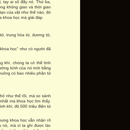
, tay ai xô đẩy nó. Thứ ba,
ong không gian và thời gian
 tạo của vật như thế nào, đó
ủa khoa học mà giải đáp.
tử, trung hòa tử, dương tử,
g khoa học” như có người đã
 khí, chúng ta có thể tính
đường kính của nó mới bằng
 vuông có bao nhiêu phân tử
hỏ như thế rồi, mà so sánh
ỏ nhất mà khoa học tìm thấy.
h khí; độ 500 triệu điện tử
 Nhưng khoa học vẫn nhận rõ
ấy nó, mà vì ta ghi được tác