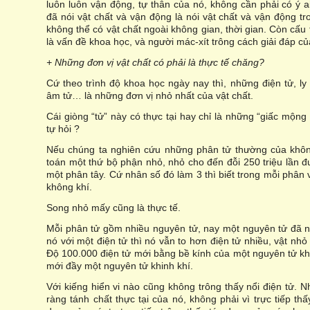
luôn luôn vận động, tự thân của nó, không cần phải có ý ai
đã nói vật chất và vận động là nói vật chất và vận động tr
không thể có vật chất ngoài không gian, thời gian. Còn cấu
là vấn đề khoa học, và người mác-xít trông cách giải đáp c
+ Những đơn vị vật chất có phải là thực tế chăng?
Cứ theo trình độ khoa học ngày nay thì, những điện tử, ly 
âm tử… là những đơn vị nhỏ nhất của vật chất.
Cái giòng “tử” này có thực tại hay chỉ là những “giấc mộn
tự hỏi ?
Nếu chúng ta nghiên cứu những phân tử thường của không
toán một thứ bộ phận nhỏ, nhỏ cho đến đỗi 250 triệu lần 
một phân tây. Cứ nhân số đó làm 3 thì biết trong mỗi phân
không khí.
Song nhỏ mấy cũng là thực tế.
Mỗi phân tử gồm nhiều nguyên tử, nay một nguyên tử đã n
nó với một điện tử thì nó vẫn to hơn điện tử nhiều, vật nh
Độ 100.000 điện tử mới bằng bề kính của một nguyên tử khin
mới đầy một nguyên tử khinh khí.
Với kiếng hiển vi nào cũng không trông thấy nổi điện tử.
ràng tánh chất thực tại của nó, không phải vì trực tiếp th