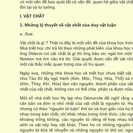
có một vấn đề bao quát tất cả vấn đề: quan hệ giữa vật chấ
tồn tại và tư tưởng.
I. VẬT CHẤT
1. Những lý thuyết về vật chất của duy vật luận
a. Xưa:
Vật chất là gì ? Thật ra đây là một vấn đề của khoa học hơn 
Nhà triết học chỉ trả lời theo những phát kiến của khoa học 
ông Diderot coi vật chất là gì thì ông bảo xin ngài tìm mộ
Newton mà tìm câu trả lời. Giải quyết được vấn đề vật chất
một cái thắc mắc quan trọng của vũ trụ quan.
Ngày xưa, những nhà khoa học và triết học chưa biết vật 
như Tàu thì lấy ngũ hành (Kim, Mộc, Thủy, Hỏa, Thổ) và 
(Kim, Thủy, Khí, Hỏa) làm căn nguyên, thành phần của vật
nhất của vật chất, không còn có thể chia phân ra được nữa
Một số nhà triết học Hy lạp như Démocrite đã nghĩ rằng v
căn bản và đơn vị nhỏ nhất của vật chất là nguyên tử. Họ
nhưng cứ theo “nguyên tử luận” thô sơ và trực giác của họ 
nhau trong bản chất, chỉ khác nhau trong hình thức; các n
khoảng trống không, các nguyên tử riêng rẽ hợp nhau bằ
sinh ra vật này hay vật khác. Theo họ có những nguyên 
nguyên tử khá tế nhuyễn và những nguyên tử thô sơ; nguyê