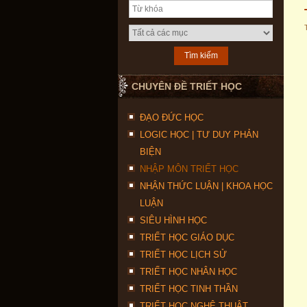
CHUYÊN ĐỀ TRIẾT HỌC
ĐẠO ĐỨC HỌC
LOGIC HỌC | TƯ DUY PHẢN
BIỆN
NHẬP MÔN TRIẾT HỌC
NHẬN THỨC LUẬN | KHOA HỌC
LUẬN
SIÊU HÌNH HỌC
TRIẾT HỌC GIÁO DỤC
TRIẾT HỌC LỊCH SỬ
TRIẾT HỌC NHÂN HỌC
TRIẾT HỌC TINH THẦN
TRIẾT HỌC NGHỆ THUẬT