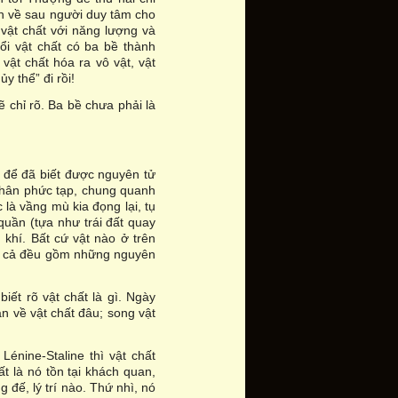
ên về sau người duy tâm cho
vật chất với năng lượng và
ổi vật chất có ba bề thành
vật chất hóa ra vô vật, vật
ủy thể” đi rồi!
ẽ chỉ rõ. Ba bề chưa phải là
 để đã biết được nguyên tử
nhân phức tạp, chung quanh
là vầng mù kia đọng lại, tụ
y quần (tựa như trái đất quay
 khí. Bất cứ vật nào ở trên
ì tất cả đều gồm những nguyên
biết rõ vật chất là gì. Ngày
àn về vật chất đâu; song vật
Lénine-Staline thì vật chất
t là nó tồn tại khách quan,
g đế, lý trí nào. Thứ nhì, nó