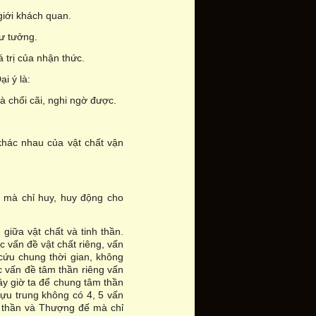
 giới khách quan.
tư tưởng.
á trị của nhận thức.
i ý là:
à chối cãi, nghi ngờ được.
 khác nhau của vật chất vận
o mà chỉ huy, huy động cho
 giữa vật chất và tinh thần.
c vấn đề vật chất riêng, vấn
 cứu chung thời gian, không
ọc vấn đề tâm thần riêng vấn
ây giờ ta để chung tâm thần
tựu trung không có 4, 5 vấn
âm thần và Thượng đế mà chỉ