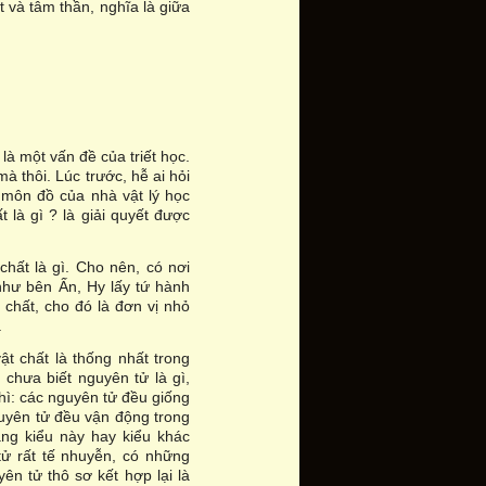
t và tâm thần, nghĩa là giữa
là một vấn đề của triết học.
mà thôi. Lúc trước, hễ ai hỏi
t môn đồ của nhà vật lý học
 là gì ? là giải quyết được
chất là gì. Cho nên, có nơi
như bên Ấn, Hy lấy tứ hành
 chất, cho đó là đơn vị nhỏ
.
ật chất là thống nhất trong
 chưa biết nguyên tử là gì,
thì: các nguyên tử đều giống
guyên tử đều vận động trong
ng kiểu này hay kiểu khác
tử rất tế nhuyễn, có những
n tử thô sơ kết hợp lại là