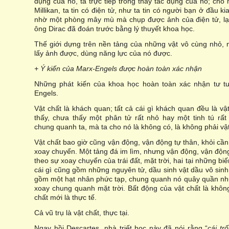
dụng của nó, ta trực tiếp trông thấy tác dụng của nó; cho
Millikan, ta tin có điện tử, như ta tin có người bạn ở đầu k
nhờ một phòng mây mù mà chụp được ảnh của điện tử, lại
ông Dirac đã đoán trước bằng lý thuyết khoa học.
Thế giới dựng trên nền tảng của những vật vô cùng nhỏ, n
lấy ảnh được, dùng năng lực của nó được.
+ Ý kiến của Marx-Engels được hoàn toàn xác nhận
Những phát kiến của khoa học hoàn toàn xác nhận tư tư
Engels.
Vật chất là khách quan; tất cả cái gì khách quan đều là vậ
thấy, chưa thấy một phân tử rất nhỏ hay một tinh tú rấ
chung quanh ta, mà ta cho nó là không có, là không phải vật
Vật chất bao giờ cũng vận động, vận động tự thân, khỏi cần
xoay chuyển. Một tảng đá im lìm, nhưng vận động, vận độn
theo sự xoay chuyển của trái đất, mặt trời, hai tại những biế
cái gì cũng gồm những nguyên tử, dầu sinh vật dầu vô sin
gồm một hạt nhân phức tạp, chung quanh nó quây quần nhữn
xoay chung quanh mặt trời. Bất động của vật chất là khôn
chất mới là thực tế.
Cả vũ trụ là vật chất, thực tại.
Ngay hồi Descartes, nhà triết học này đã nói rằng “
cái tr