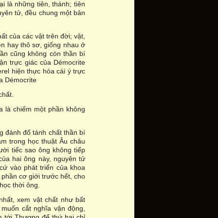
i là những tiên, thánh; tiên
nguyên tử, đều chung một bản
t của các vật trên đời; vật,
ễn hay thô sơ, giống nhau ở
hần cũng không còn thần bí
ận trực giác của Démocrite
rel hiện thực hóa cái ý trực
ủa Démocrite
chất.
hĩa là chiếm một phần không
ng đánh đổ tánh chất thần bí
ăm trong học thuật Âu châu
ời tiếc sao ông không tiếp
 của hai ông này, nguyên tử
 cứ vào phát triển của khoa
phần cơ giới trước hết, cho
học thời ông.
 nhất, xem vật chất như bất
, muốn cắt nghĩa vận động,
n tới Thượng đế thứ hai chỉ