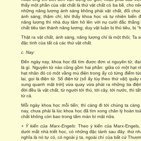
thấy một phần của vật chất là thứ vật chất có ba bề, cho n
những năng lượng ánh sáng không phải vật chất, đối chọi 
ánh sáng; thậm chí, khi thấy khoa học và tự nhiên biến đ
năng lượng thì nhà duy tâm hô lên với nụ cười đắc thắng: 
chất tiêu tán thành năng lượng; duy vật luận bị thủ tiêu, bị “h
Thật ra vật chất, ánh sáng, năng lượng chỉ là một thôi; Ta s
đặc tính của tất cả các thứ vật chất.
c. Nay:
Đến ngày nay, khoa học đã tìm được đơn vị nguyên tử; đại
là gì. Nguyên tử nào cũng gồm hai phần: giữa có một hạt 
hạt nhân đó có một vầng mù điện trong ấy có từng điểm tức 
lại, gọi là điện tử. Số điện tử (số ấy tùy theo thứ vật) quâ
xung quanh mặt trời) vừa quay vừa phát ra những tia điện
đời đều là vật chất, từ người tới thú, tới cây, tới nước, th
tử cả.
Mỗi ngày khoa học mỗi tiến; thì càng đi tới chúng ta càng 
nay, chưa phải là lúc khoa học đã tìm xong chân lý hoàn to
chất không còn bao trong tấm màn bí mật nữa.
+ Ý kiến của Marx-Engels
: Theo ý kiến của Marx-Engels, 
dưới mắt nhà triết học, có những đặc tánh sau đây: thứ nhấ
nghĩa là nó tự có, có ngoài ý ta, ngoài chí của bất cứ Thượn