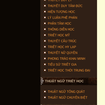
THUYẾT DUY LÝ
THUYẾT DUY TÂM ĐỨC
HIỆN TƯỢNG HỌC
LÝ LUẬN PHÊ PHÁN
PHÂN TÂM HỌC
THÔNG DIỄN HỌC
TRIẾT HỌC MỸ
THUYẾT CẤU TRÚC
TRIẾT HỌC HY LẠP
THUYẾT NỮ QUYỀN
PHONG TRÀO KHAI MINH
TIỂU SỬ TRIẾT GIA
TRIẾT HỌC THỜI TRUNG ĐẠI
THUẬT NGỮ TRIẾT HỌC
THUẬT NGỮ TỔNG QUÁT
THUẬT NGỮ CHUYÊN BIỆT