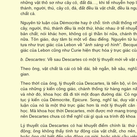
những vật thô sơ như cây cỏ, đất đá…, khi tế nhuyễn hợp lạ
thánh, người, thú, cây cỏ, đá, đất đều là vật chất, đều là 
chất cả.
Nguyên tử luận của Démocrite hay ở chỗ: tính chất thống nhấ
cây, người, thú, thánh đều là một thứ, khác nhau ở tế nhuy
bản chất; nói khác hơn, không có gì thần bí nữa, chánh t
nữa. Tôn giáo, duy tâm bị một vố đau điếng. Nguyên tử lu
tựa như trực giác của Lebon về “
ánh sáng vô hình
”. Becque
giác của Lebon cũng như Curie hiện thực hóa ý trực giác c
b. Descartes
: Về sau Descartes có một lý thuyết mới về vật 
Theo ông, vật chất là cái có bề dài, bề ngắn, bề sâu, ng
gian.
Theo thờI của ông, lý thuyết của Descartes, là tiến bộ, vì ô
của những ý kiến công giáo, chánh thống từ hàng ngàn n
và nhờ đó, khoa học đã đi tới một đoạn đường dài. Có ngư
tục ý kiến của Démocrite, Epicure. Song, nghĩ lại, duy vật
luận của nó là một thứ trực giác hơn là một lý thuyết căn
học. Mà khoa học thời Descartes, mới được mở mang trong 
nên Descartes chưa có thể nghĩ cái gì quá xa trình độ khoa 
Lý thuyết của Descartes có hai khuyết điểm chính là: thứ
động; ông không thấy tính tự động của vật chất, cho nên
hoặc ông chỉ biết đến vận động cơ giới, hoặc phải cầu việ