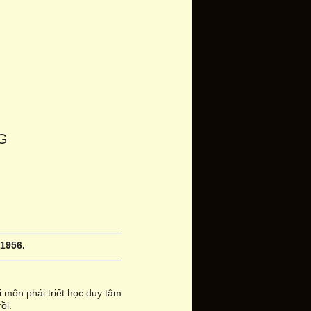
G
 1956.
i môn phái triết học duy tâm
ồi.