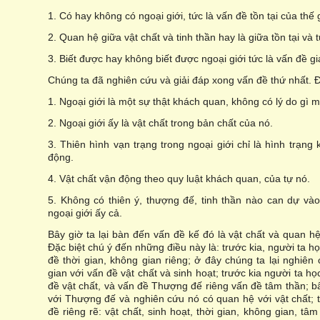
1. Có hay không có ngoại giới, tức là vấn đề tồn tại của thế
2. Quan hệ giữa vật chất và tinh thần hay là giữa tồn tại và 
3. Biết được hay không biết được ngoại giới tức là vấn đề gi
Chúng ta đã nghiên cứu và giải đáp xong vấn đề thứ nhất. Đạ
1. Ngoại giới là một sự thật khách quan, không có lý do gì m
2. Ngoại giới ấy là vật chất trong bản chất của nó.
3. Thiên hình vạn trạng trong ngoại giới chỉ là hình trạng
động.
4. Vật chất vận động theo quy luật khách quan, của tự nó.
5. Không có thiên ý, thượng đế, tinh thần nào can dự và
ngoại giới ấy cả.
Bây giờ ta lại bàn đến vấn đề kế đó là vật chất và quan hệ
Đặc biệt chú ý đến những điều này là: trước kia, người ta họ
đề thời gian, không gian riêng; ở đây chúng ta lại nghiên
gian với vấn đề vật chất và sinh hoạt; trước kia người ta h
đề vật chất, và vấn đề Thượng đế riêng vấn đề tâm thần; b
với Thượng đế và nghiên cứu nó có quan hệ với vật chất; 
đề riêng rẽ: vật chất, sinh hoạt, thời gian, không gian, t