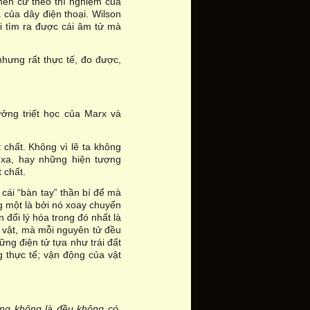
 nên cứ theo thí nghiệm của
ia của dây điện thoại. Wilson
 tìm ra được cái âm tử mà
hưng rất thực tế, đo được,
ởng triết học của Marx và
t chất. Không vì lẽ ta không
t xa, hay những hiện tượng
 chất.
 cái “bàn tay” thần bí để mà
g một là bởi nó xoay chuyển
n đổi lý hóa trong đó nhất là
h vật, mà mỗi nguyên tử đều
g điện tử tựa như trái đất
g thực tế; vận động của vật
ống không là đều không có,