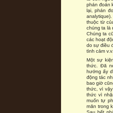
phán đoán k
lại, phán 
analytique).
thuộc từ củ
chúng ta là 
Chúng ta cũ
các hoạt độ
do sự điều 
tình cảm v.v.
Một sự kiệ
thức. Đã n
hướng ấy d
động tác nh
bao giờ cũn
thức, vì vậ
thức vì nhậ
muốn tự ph
mãn trong 
Sau hết nh