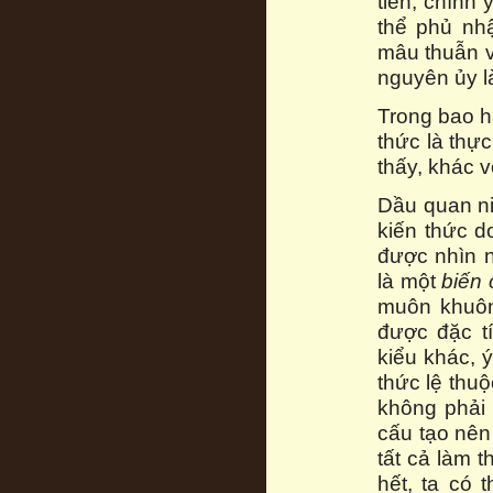
tiên, chính
thể phủ nh
mâu thuẫn vớ
nguyên ủy là
Trong bao h
thức là thực
thấy, khác v
Dầu quan ni
kiến thức d
được nhìn n
là một
bi
ế
n 
muôn khuôn
được đặc t
kiểu khác, ý
thức lệ thu
không phải 
cấu tạo nên 
tất cả làm 
hết, ta có 