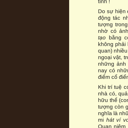
tình !
Do sự hiện
động tác n
tượng tron
nhờ có ản
tạo
bằng 
không phải l
quan) nhiều
ngoại vật, 
những ảnh 
nay có nhữn
điểm cổ điể
Khi trí tuệ
nhà có, quả
hữu thể (con
tượng còn 
nghĩa là nh
mi
hát ví v
Quan niệm k