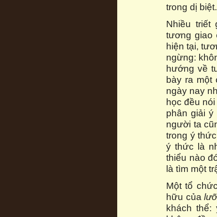
trong dị biệt.
Nhiều triế
tương giao 
hiện tại, tư
ngừng: khôn
hướng về tư
bày ra một 
ngày nay nh
học đều nói 
phân giải ý
người ta cũ
trong ý thức
ý thức là n
thiểu nào đ
là tìm một tr
Một tổ chức
hữu của
lư
khách thể: 