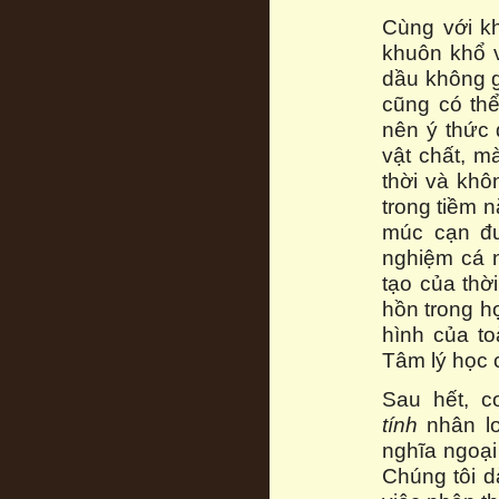
Cùng với kh
khuôn khổ 
dầu không g
cũng có thể
nên ý thức 
vật chất, m
thời và khô
trong tiềm 
múc cạn đư
nghiệm cá 
tạo của thờ
hồn trong h
hình của t
Tâm lý học 
Sau hết, c
tính
nhân lo
nghĩa ngoại
Chúng tôi d