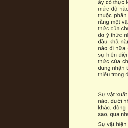
ấy có thực 
mức độ nào 
thuộc phần
rằng một vật
thức của chủ
do ý thức n
dầu khả nă
nào đi nữa
sự hiện diệ
thức của ch
dung nhận th
thiểu trong 
Sự vật xuất
nào, dưới n
khác, động 
sao, qua nh
Sự vật hiện