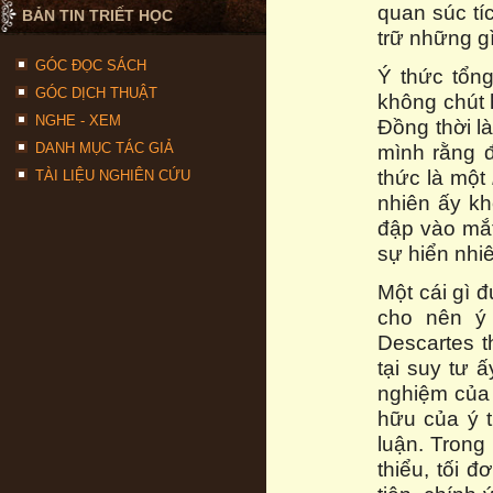
quan súc tí
BẢN TIN TRIẾT HỌC
trữ những gì
GÓC ĐỌC SÁCH
Ý thức tổn
GÓC DỊCH THUẬT
không chút 
NGHE - XEM
Đồng thời là
DANH MỤC TÁC GIẢ
mình rằng đ
thức là một
TÀI LIỆU NGHIÊN CỨU
nhiên ấy kh
đập vào mắt
sự hiển nhi
Một cái gì đ
cho nên ý 
Descartes t
tại suy tư 
nghiệm của 
hữu của ý 
luận. Trong
thiểu, tối 