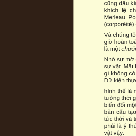
cũng dấu kí
khích lệ c
Merleau Pon
(corporéité)
Và chúng tô
giờ hoàn toà
là một
chướ
Nhờ sự mờ 
sự vật. Mặt 
gì không còn
Dữ kiện thự
hình thể là
tưởng thời 
biển đổi một
bản cấu tạo
tức thời và 
phải là ý th
vật vậy.