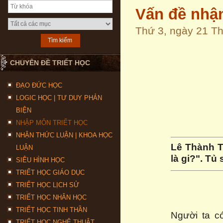
Vấn đề nhậ
Thứ 3, ngày 21 T
CHUYÊN ĐỀ TRIẾT HỌC
ĐẠO ĐỨC HỌC
LOGIC HỌC | TƯ DUY PHẢN
BIỆN
NHẬP MÔN TRIẾT HỌC
NHẬN THỨC LUẬN | KHOA HỌC
Lê Thành T
LUẬN
là gi?". Tủ 
SIÊU HÌNH HỌC
TRIẾT HỌC GIÁO DỤC
TRIẾT HỌC LỊCH SỬ
TRIẾT HỌC NHÂN HỌC
TRIẾT HỌC TINH THẦN
Người ta c
TRIẾT HỌC NGHỆ THUẬT