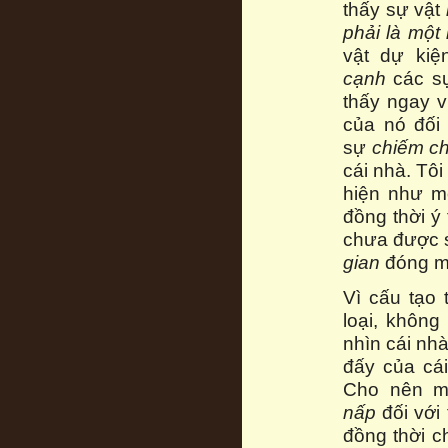
thấy sự vật
phải là một
vật dự ki
cạnh
các sự
thấy ngay v
của nó đối
sự
chiếm c
cái nhà. Tôi 
hiện như mộ
đồng thời ý
chưa được s
gian
đóng mộ
Vì cấu tạo 
loại, không
nhìn cái nh
đấy của cá
Cho nên m
nấp
đối với 
đồng thời c