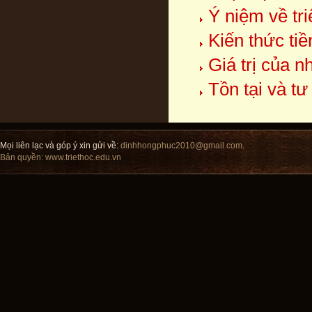
Ý niệm về triế
Kiến thức tiền
Giá trị của n
Tồn tại và t
Mọi liên lạc và góp ý xin gửi về:
dinhhongphuc2010@gmail.com
.
Bản quyền:
www.triethoc.edu.vn