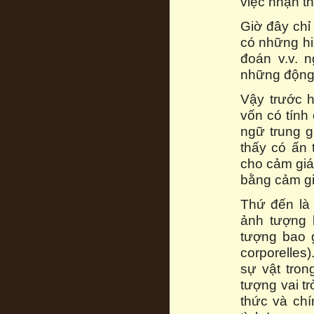
việc nhận t
Giờ đây chỉ
có những hi
đoán v.v. 
những động 
Vậy trước h
vốn có tính 
ngữ trung g
thấy có ấn
cho cảm giác
bằng cảm gi
Thứ đến là
ảnh tượng 
tượng bao g
corporelles
sự vật tro
tượng vai tr
thức và chí