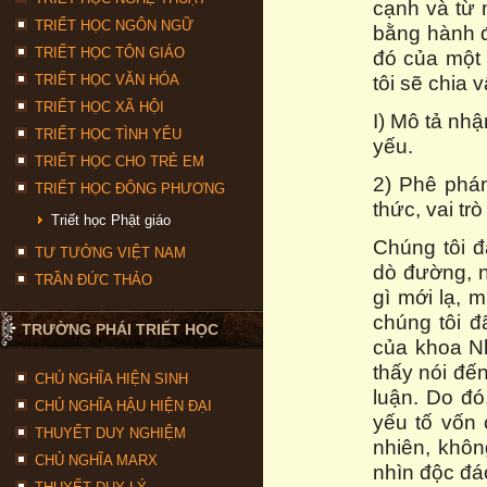
cạnh và từ 
TRIẾT HỌC NGÔN NGỮ
bằng hành 
TRIẾT HỌC TÔN GIÁO
đó của một 
tôi sẽ chia 
TRIẾT HỌC VĂN HÓA
TRIẾT HỌC XÃ HỘI
I) Mô tả nhậ
TRIẾT HỌC TÌNH YÊU
yếu.
TRIẾT HỌC CHO TRẺ EM
2) Phê phán
TRIẾT HỌC ĐÔNG PHƯƠNG
thức, vai trò
Triết học Phật giáo
Chúng tôi 
TƯ TƯỞNG VIỆT NAM
dò đường, n
TRẦN ĐỨC THẢO
gì mới lạ, 
chúng tôi đ
TRƯỜNG PHÁI TRIẾT HỌC
của khoa Nh
thấy nói đế
CHỦ NGHĨA HIỆN SINH
luận. Do đó
CHỦ NGHĨA HẬU HIỆN ĐẠI
yếu tố vốn 
THUYẾT DUY NGHIỆM
nhiên, khôn
CHỦ NGHĨA MARX
nhìn độc đá