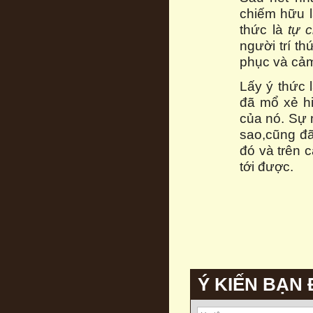
chiếm hữu 
thức là
tự 
người trí th
phục và cảm 
Lấy ý thức 
đã mổ xẻ h
của nó. Sự m
sao,cũng đã
đó và trên 
tới được.
Ý KIẾN BẠN