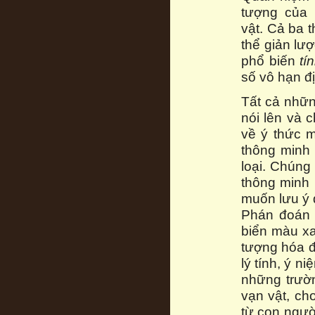
tượng của 
vật. Cả ba 
thể giản lượ
phổ biến
tí
số vô hạn đ
Tất cả nhữn
nói lên và 
về ý thức m
thông minh
loại. Chúng 
thông minh 
muốn lưu ý đ
Phán đoán 
biển màu xa
tượng hóa đ
lý tính, ý n
những trườn
vạn vật, cho
từ con ngườ