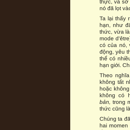
thực, và sở 
nó đã lọt vào
Ta lại thấy
hạn, như đã
thức, vừa là
mode d'être
có của nó, 
động, yêu 
thể có nhiề
hạn giới. C
Theo nghĩa
không tất n
hoặc không 
không có 
bản,
trong m
thức cũng l
Chúng ta đã
hai momen 