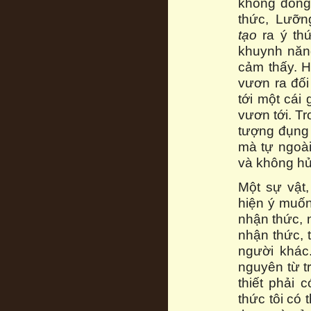
không đồng 
thức, Lưỡn
tạo
ra ý thứ
khuynh nă
cảm thấy. H
vươn ra đối
tới một cái
vươn tới. T
tượng đụng p
mà tự ngoài
và không hủ
Một sự vật,
hiện ý muốn
nhận thức, 
nhận thức, 
người khác
nguyên từ t
thiết phải 
thức tôi có