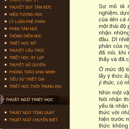
THUYẾT DUY LÝ
Sự mô tả n
THUYẾT DUY TÂM ĐỨC
nghiệm, dự
HIỆN TƯỢNG HỌC
của liên cá
LÝ LUẬN PHÊ PHÁN
một thái độ
PHÂN TÂM HỌC
nhận những
THÔNG DIỄN HỌC
đầu. Dĩ nhi
TRIẾT HỌC MỸ
phán của ng
THUYẾT CẤU TRÚC
đã nói, khi
TRIẾT HỌC HY LẠP
thấy và đã 
THUYẾT NỮ QUYỀN
Ở mức độ ti
PHONG TRÀO KHAI MINH
lấy ý thức 
TIỂU SỬ TRIẾT GIA
ý thức
, có 
TRIẾT HỌC THỜI TRUNG ĐẠI
Nhìn một vậ
Nói nhận th
THUẬT NGỮ TRIẾT HỌC
yếu là nhận
thức với nh
THUẬT NGỮ TỔNG QUÁT
hiện trước m
THUẬT NGỮ CHUYÊN BIỆT
thức không