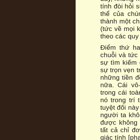
tính đòi hỏi 
thể của chú
thành một ch
(tức về mọi 
theo các quy 
Điểm thứ ha
chuỗi và tức 
sự tìm kiếm c
sự trọn vẹn t
những tiền đ
nữa. Cái vô
trong cái to
nó trong trí
tuyệt đối này
người ta khô
được không 
tất cả chỉ đ
giác tính [p