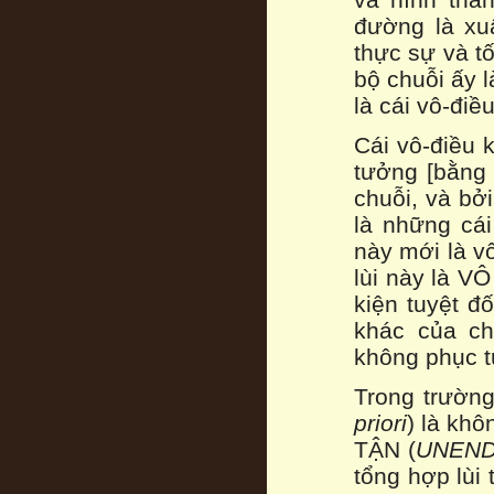
đường là xuấ
thực sự và tố
bộ chuỗi ấy 
là cái vô-điều
Cái vô-điều 
tưởng [bằng 
chuỗi, và bởi
là những cái
này mới là vô
lùi này là V
kiện tuyệt đ
khác của ch
không phục t
Trong trường
priori
) là khô
TẬN (
UNEND
tổng hợp lùi 