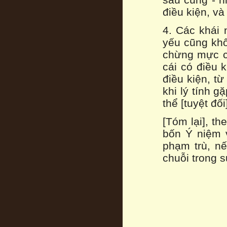
điều kiện, và
4. Các khái 
yếu cũng khô
chừng mực cá
cái có điều k
điều kiện, từ
khi lý tính g
thể [tuyệt đố
[Tóm lại], t
bốn Ý niệm v
phạm trù, n
chuỗi trong s