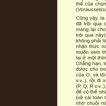
thể của chúng
(
Voraussetz
Cũng vậy, ta
đã trôi qua 
mang lại cho
trôi qua này)
không phải là
nhận thức nó
muốn xem thờ
lại ở một th
Chẳng hạn, tô
được cho tro
của O, và tôi
v.v..), rồi đ
(P, Q, R v.v.
để có thể nhậ
(về cái toàn 
nhờ chuỗi n