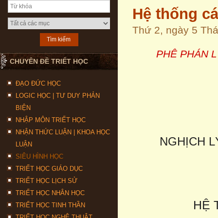
Hệ thống cá
Thứ 2, ngày 5 Th
PHÊ PHÁN L
CHUYÊN ĐỀ TRIẾT HỌC
ĐẠO ĐỨC HỌC
LOGIC HỌC | TƯ DUY PHẢN
BIỆN
NHẬP MÔN TRIẾT HỌC
NHẬN THỨC LUẬN | KHOA HỌC
NGHỊCH L
LUẬN
SIÊU HÌNH HỌC
TRIẾT HỌC GIÁO DỤC
TRIẾT HỌC LỊCH SỬ
TRIẾT HỌC NHÂN HỌC
HỆ 
TRIẾT HỌC TINH THẦN
TRIẾT HỌC NGHỆ THUẬT