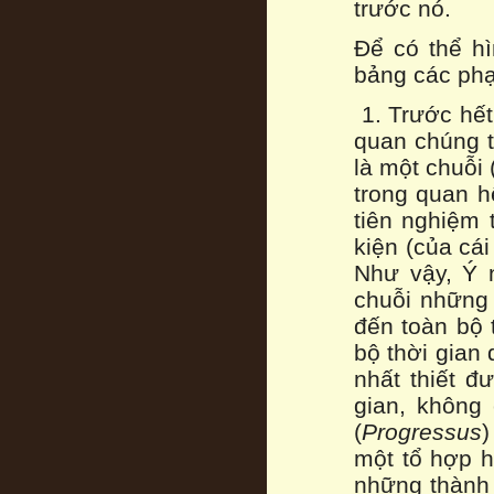
trước nó.
Để có thể h
bảng các phạ
1. Trước hết
quan chúng t
là một chuỗi 
trong quan h
tiên nghiệm 
kiện (của cái
Như vậy, Ý n
chuỗi những 
đến toàn bộ 
bộ thời gian 
nhất thiết đ
gian, không 
(
Progressus
)
một tổ hợp h
những thành 