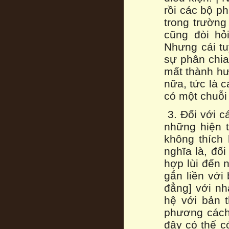
rồi các bộ p
trong trường
cũng đòi hỏ
Nhưng cái tu
sự phân chia
mất thành hư
nữa, tức là c
có một chuỗi 
3. Đối với c
những hiện t
không thích
nghĩa là, đố
hợp lùi đến 
gắn liền với
đẳng] với nh
hệ với bản 
phương cách 
đây có thể c