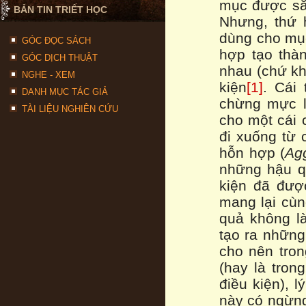
mục được sắ
BẢN TIN TRIẾT HỌC
Nhưng, thứ 
dùng cho mục
GÓC ĐỌC SÁCH
hợp tạo thà
GÓC DỊCH THUẬT
nhau (chứ kh
NGHE - XEM
kiện
[1]
. Cái 
DANH MỤC TÁC GIẢ
chừng mực l
TÀI LIỆU NGHIÊN CỨU
cho một cái 
đi xuống từ 
hỗn hợp (
Ag
những hậu qu
kiện đã đượ
mang lại cùn
quả không l
tạo ra những
cho nên tron
(hay là tron
điều kiện), 
này có ngừng