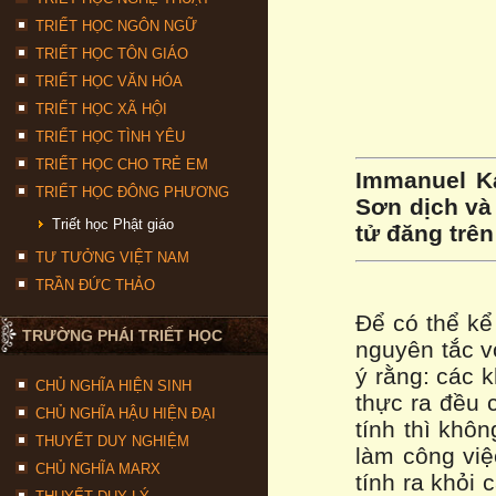
TRIẾT HỌC NGÔN NGỮ
TRIẾT HỌC TÔN GIÁO
TRIẾT HỌC VĂN HÓA
TRIẾT HỌC XÃ HỘI
TRIẾT HỌC TÌNH YÊU
TRIẾT HỌC CHO TRẺ EM
Immanuel Ka
TRIẾT HỌC ĐÔNG PHƯƠNG
Sơn dịch và 
Triết học Phật giáo
tử đăng trên
TƯ TƯỞNG VIỆT NAM
TRẦN ĐỨC THẢO
Để có thể kể
TRƯỜNG PHÁI TRIẾT HỌC
nguyên tắc v
ý rằng: các 
CHỦ NGHĨA HIỆN SINH
thực ra đều c
CHỦ NGHĨA HẬU HIỆN ĐẠI
tính thì khô
THUYẾT DUY NGHIỆM
làm công việ
CHỦ NGHĨA MARX
tính ra khỏi 