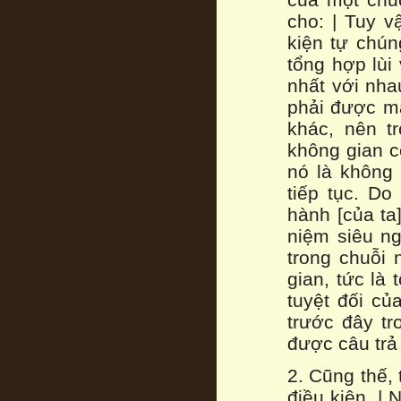
cho: | Tuy v
kiện tự chún
tổng hợp lùi
nhất với nha
phải được ma
khác, nên t
không gian có
nó là không 
tiếp tục. Do
hành [của ta
niệm siêu ng
trong chuỗi
gian, tức là
tuyệt đối củ
trước đây tr
được câu trả
2. Cũng thế, 
điều kiện. |