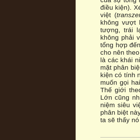
điều kiện). 
việt (
transze
không vượt 
tượng, trái 
không phải v
tổng hợp đến
cho nên theo 
là các khái n
mặt phân biệt
kiện có tính 
muốn gọi hai
Thế giới the
Lớn cũng như
niệm siêu vi
phân biệt nà
ta sẽ thấy nó