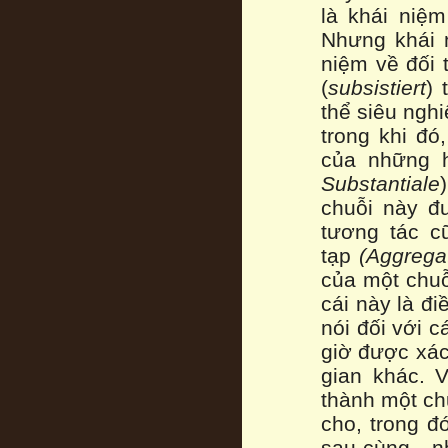
là khái niệm
Nhưng khái 
niệm về đối 
(
subsistiert
) 
thể siêu ngh
trong khi đó
của những h
Substantiale
chuỗi này đ
tương tác c
tạp
(Aggrega
của một chuỗ
cái này là đi
nói đối với 
giờ được xác
gian khác. 
thành một ch
cho, trong đ
sau cùng - n