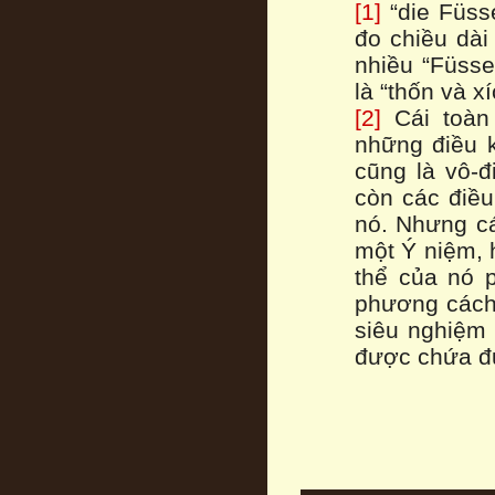
[1]
“die Füsse
đo chiều dài
nhiều “Füsse
là “thốn và xí
[2]
Cái toàn 
những điều k
cũng là vô-đ
còn các điều
nó. Nhưng cá
một Ý niệm, 
thể của nó p
phương cách 
siêu nghiệm 
được chứa đự