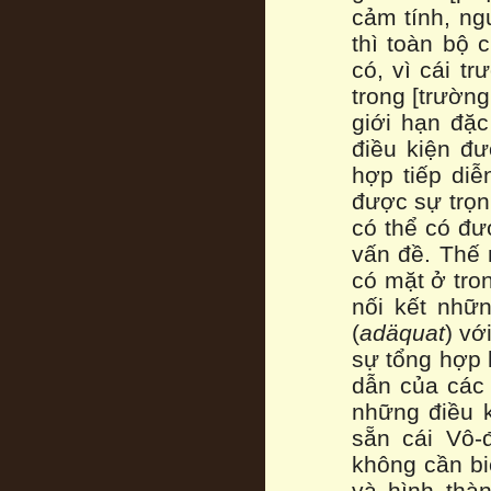
cảm tính, ngư
thì toàn bộ 
có, vì cái t
trong [trườn
giới hạn đặ
điều kiện đư
hợp tiếp diễ
được sự trọn 
có thể có đư
vấn đề. Thế 
có mặt ở tron
nối kết nhữ
(
adäquat
) vớ
sự tổng hợp 
dẫn của các 
những điều k
sẵn cái Vô-
không cần bi
và hình thà