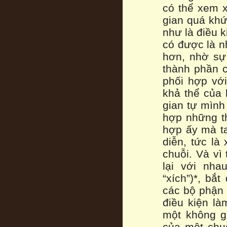
có thể xem x
gian quá khứ
như là điều k
có được là n
hơn, nhờ sự 
thành phần c
phối hợp với
khả thể của 
gian tự mình
hợp những t
hợp ấy mà ta
diễn, tức là
chuỗi. Và vì
lại với nha
“xích”)*, bắ
các bộ phận 
điều kiện là
một không g
của một chuỗ