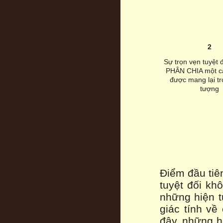
2
Sự trọn vẹn tuyệt 
PHÂN CHIA một cá
được mang lại tr
tượng
Điểm đầu tiên
tuyệt đối kh
những hiện t
giác tính về
đây, những h