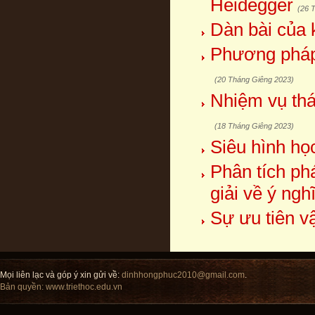
Heidegger
(26 
Dàn bài của 
Phương pháp 
(20 Tháng Giêng 2023)
Nhiệm vụ thá
(18 Tháng Giêng 2023)
Siêu hình học
Phân tích ph
giải về ý ngh
Sự ưu tiên vậ
Mọi liên lạc và góp ý xin gửi về:
dinhhongphuc2010@gmail.com
.
Bản quyền:
www.triethoc.edu.vn