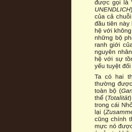
được gọi l
UNENDLICH
của cả chuỗi,
đầu tiên này 
hệ với không 
những bộ phậ
ranh giới củ
nguyên nhân,
hệ với sự tồ
yếu tuyệt đối
Ta có hai t
thường được 
toàn bộ (
Ga
thể (
Totalität
trong cái Nhỏ
lại (
Zusamme
cũng chính t
mực nó được 