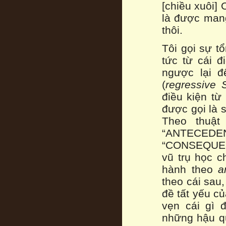
[chiều xuôi] 
là được mang
thôi.
Tôi gọi sự t
tức từ cái đ
ngược lại đ
(
regressive 
điều kiện từ
được gọi là s
Theo thuật 
“ANTECEDE
“CONSEQUENT
vũ trụ học c
hành theo
a
theo cái sau
đề tất yếu củ
vẹn cái gì 
những hậu q