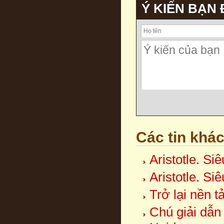
Ý KIẾN BẠN
Các tin khá
Aristotle. Si
Aristotle. Si
Trở lại nền t
Chú giải dẫn 