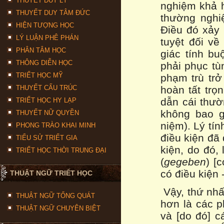
THUYẾT DUY LÝ
nghiệm khả h
THUYẾT DUY TÂM ĐỨC
thường nghi
HIỆN TƯỢNG HỌC
Điều đó xảy 
LÝ LUẬN PHÊ PHÁN
tuyệt đối về
PHÂN TÂM HỌC
giác tính b
THÔNG DIỄN HỌC
phải phục tù
TRIẾT HỌC MỸ
phạm trù trở
THUYẾT CẤU TRÚC
hoàn tất trọ
dẫn cái thườn
TRIẾT HỌC HY LẠP
không bao g
THUYẾT NỮ QUYỀN
niệm). Lý tín
PHONG TRÀO KHAI MINH
điều kiện đã
TIỂU SỬ TRIẾT GIA
kiện, do đó,
TRIẾT HỌC THỜI TRUNG ĐẠI
(
gegeben
) [
có điều kiện 
THUẬT NGỮ TRIẾT HỌC
Vậy, thứ nhấ
THUẬT NGỮ TỔNG QUÁT
hơn là các p
THUẬT NGỮ CHUYÊN BIỆT
và [do đó] 