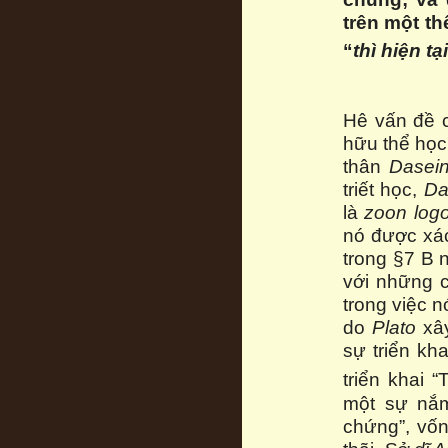
trên một th
“
thì
hiện tại
Hê vấn đề 
hữu thể học
thân
Dasei
triết học,
Da
là
zoon log
nó được xác
trong §7 B 
với những c
trong việc n
do
Plato
xây
sự triển kh
triển khai 
một sự nắm
chứng”, vốn 