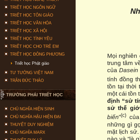
TRIẾT HỌC NGÔN NGỮ
Nh
TRIẾT HỌC TÔN GIÁO
TRIẾT HỌC VĂN HÓA
TRIẾT HỌC XÃ HỘI
TRIẾT HỌC TÌNH YÊU
TRIẾT HỌC CHO TRẺ EM
TRIẾT HỌC ĐÔNG PHƯƠNG
Mọi nghiên 
trung tâm về
Triết học Phật giáo
của
Dasein
TƯ TƯỞNG VIỆT NAM
tính đồng t
TRẦN ĐỨC THẢO
tồn tại thờ
một cái tồn 
TRƯỜNG PHÁI TRIẾT HỌC
định “sử t
sử thế giới
CHỦ NGHĨA HIỆN SINH
(c)
biến
”
củ
CHỦ NGHĨA HẬU HIỆN ĐẠI
những gì gọi
THUYẾT DUY NGHIỆM
mặt lịch sử.
CHỦ NGHĨA MARX
nào và “là 