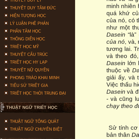
THUYẾT DUY LÝ
minh nhiên
THUYẾT DUY TÂM ĐỨC
quá khứ củ
HIỆN TƯỢNG HỌC
của nó, có t
LÝ LUẬN PHÊ PHÁN
như một thu
PHÂN TÂM HỌC
Dasein
“là”
THÔNG DIỄN HỌC
của nó
, và,
TRIẾT HỌC MỸ
tương lai. 
THUYẾT CẤU TRÚC
và theo đó,
Dasein
lớn 
TRIẾT HỌC HY LẠP
thuộc về
Da
THUYẾT NỮ QUYỀN
giải ấy, v
PHONG TRÀO KHAI MINH
Việc thấu h
TIỂU SỬ TRIẾT GIA
Dasein
và đ
TRIẾT HỌC THỜI TRUNG ĐẠI
- và cũng l
chạy theo đ
THUẬT NGỮ TRIẾT HỌC
THUẬT NGỮ TỔNG QUÁT
Sử tính cơ
THUẬT NGỮ CHUYÊN BIỆT
bản thân
Da