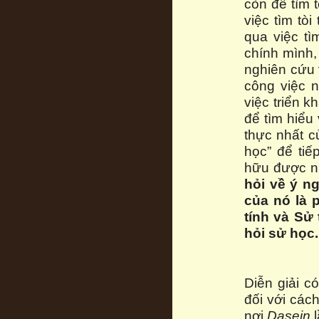
còn để tìm t
việc tìm tò
qua việc tì
chính mình,
nghiên cứu 
công việc n
việc triển 
để tìm hiểu
thực nhất củ
học” để tiế
hữu được nh
hỏi về ý n
của nó là 
tính và Sử 
hỏi sử học.
Diễn giải c
đối với cách
nơi
Dasein
l