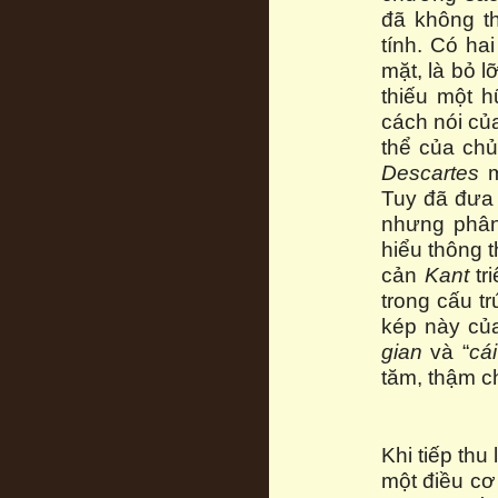
đã không t
tính. Có ha
mặt, là bỏ l
thiếu một 
cách nói của
thể của chủ
Descartes
m
Tuy đã đưa 
nhưng phân
hiểu thông 
cản
Kant
tr
trong cấu t
kép này của
gian
và “
cá
tăm, thậm c
Khi tiếp th
một điều cơ