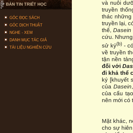
và nuôi dư
BẢN TIN TRIẾT HỌC
truyền thố
thác những g
GÓC ĐỌC SÁCH
truyền lại,
GÓC DỊCH THUẬT
thế,
Dasein
NGHE - XEM
cứu. Nhưng,
DANH MỤC TÁC GIẢ
(b)
sử ký
- có
TÀI LIỆU NGHIÊN CỨU
về truyền t
tận nền tản
đối với
Das
đi khả thể 
ký [khuyết
của
Dasein
của cấu tạo
nên mới có 
Mặt khác, 
cho sự hiên