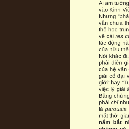
Ai am tường 
vào Kinh Vi
Nhưng “phát 
vẫn chưa t
thể học tru
về cái
res c
tác động này
của hữu thể
Nói khác đi
phải diễn g
của hệ vấn 
giải cổ đại
giới” hay “T
việc lý giải
Bằng chứng 
phải
chỉ
như 
là
parousia
mặt thời gian
nắm bắt nh
chúng; và 