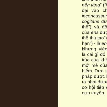
nền tảng
” (“
đại vào c
inconcussu
cogitans
đượ
thể”), và, đ
của
ens
đượ
thể thụ tạo
hạn”) - là
en
Nhưng, việc
là cái gì đ
trúc của khá
mới mẻ của 
hiểm. Dựa t
pháp được l
ra phải đượ
cơ hội tiếp
cựu truyền.