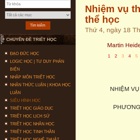
Nhiệm vụ th
thể học
Thứ 4, ngày 18 T
CHUYÊN ĐỀ TRIẾT HỌC
Martin Heid
ĐẠO ĐỨC HỌC
1
2
3
4
5
LOGIC HỌC | TƯ DUY PHẢN
BIỆN
NHẬP MÔN TRIẾT HỌC
NHẬN THỨC LUẬN | KHOA HỌC
NHIỆM VỤ
LUẬN
SIÊU HÌNH HỌC
PHƯƠNG 
TRIẾT HỌC GIÁO DỤC
TRIẾT HỌC LỊCH SỬ
TRIẾT HỌC NHÂN HỌC
TRIẾT HỌC TINH THẦN
TRIẾT HỌC NGHỆ THUẬT