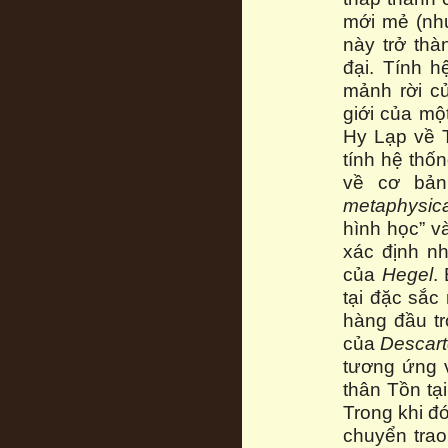
mới mẻ (nh
này trở thà
đại. Tính 
mảnh rời củ
giới của mộ
Hy Lạp về T
tính hệ thố
về cơ bản
metaphysic
hình học” v
xác định n
của
Hegel
.
tại đặc sắc
hàng đầu tr
của
Descar
tương ứng v
thân Tồn tạ
Trong khi đ
chuyển tra