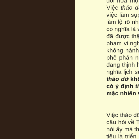
đối hóa mộ
Việc
tháo d
việc làm sụ
làm lộ rõ n
có nghĩa là
đã được thậ
phạm vi ng
không hành
phê phán n
đang thịnh 
nghĩa lịch s
tháo dỡ
khô
có ý định
t
mặc nhiên v
Việc tháo dỡ
câu hỏi về T
hỏi ấy mà t
tiêu là triể