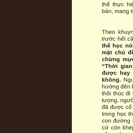
thể thực h
bản, mang tí
Theo khuyn
trước hết c
thể học nói
mặt chủ đ
chừng mự
“Thời gian
được hay 
không.
Ngư
hướng đến k
thôi thúc đ
tượng, ngườ
đã được cố 
trong học t
con đường n
cứ còn khé