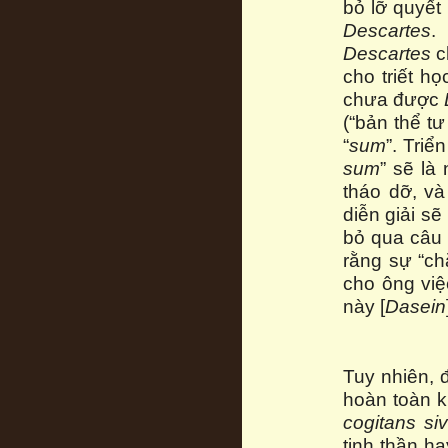
bỏ lỡ quyết
Descartes
.
Descartes
c
cho triết họ
chưa được
(“bản thể tư
“
sum
”. Tri
sum
” sẽ là
tháo dỡ, và
diễn giải s
bỏ qua câu h
rằng sự “ch
cho ông việ
này [
Dasein
Tuy nhiên, 
hoàn toàn k
cogitans si
tinh thần ha