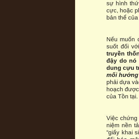
sự hình thứ
cực, hoặc ph
bản thể của
Nếu muốn c
suốt đối vớ
truyền thố
đậy do nó 
dung cựu t
mối hướng 
phải dựa v
hoạch được 
của Tồn tại.
Việc chứng
niệm nền tả
“giấy khai 