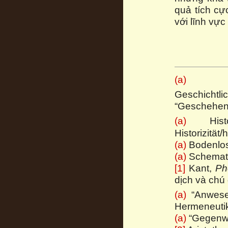
quả tích cự
với lĩnh vự
(a)
Destr
Geschich
“Geschehen”/
(a)
Histori
Historizität/h
(a)
Bodenlos
(a)
Schemat
[1]
Kant,
Ph
dịch và chú g
(a)
“Anwesen
Hermeneutik
(a)
“Gegenwär