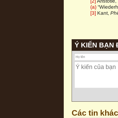
[2]
Aristotle,
(a)
“Wiederhol
[3]
Kant,
Phê
Ý KIẾN BẠN
Các tin khá