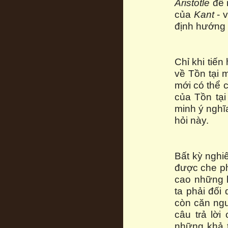
Aristotle
đề 
của
Kant
- v
định hướng 
Chỉ khi tiến
về Tồn tại 
mới có thể 
của Tồn tại
minh ý nghĩa
hỏi này.
Bất kỳ nghi
được che ph
cao những k
ta phải đối
còn căn ngu
câu trả lời
những khả 