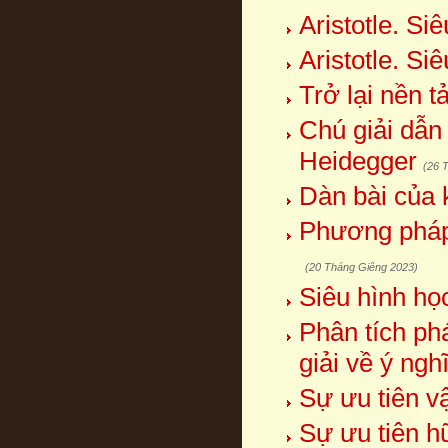
Aristotle. Si
Aristotle. Si
Trở lại nền t
Chú giải dẫn 
Heidegger
(26 
Dàn bài của 
Phương pháp 
(20 Tháng Giêng 2023)
Siêu hình học
Phân tích ph
giải về ý ngh
Sự ưu tiên vậ
Sự ưu tiên h