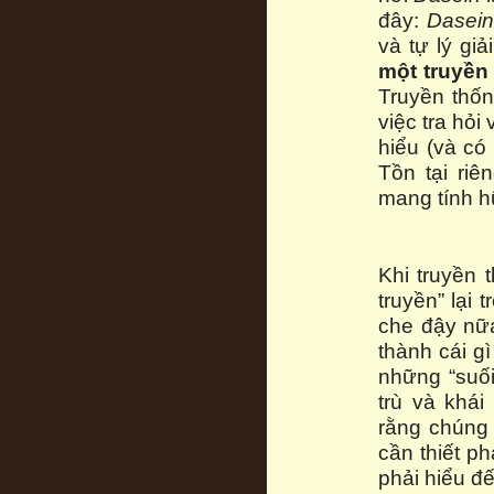
đây:
Dasein
và tự lý gi
một truyền
Truyền thố
việc tra hỏi
hiểu (và có 
Tồn tại riê
mang tính h
Khi truyền 
truyền” lại
che đậy nữa
thành cái g
những “suố
trù và khái
rằng chúng 
cần thiết ph
phải hiểu đ