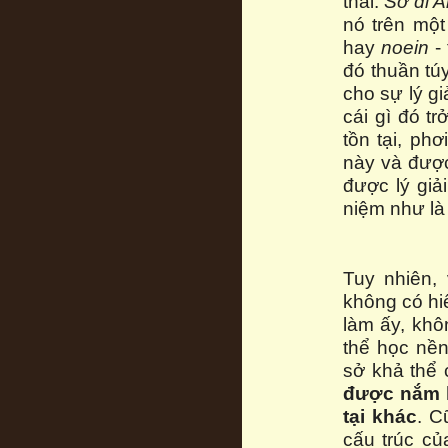
thãi.
Sở dĩ Ar
nó trên một
hay
noein
- 
đó thuần tú
cho sự lý gi
cái gì đó tr
tồn tại, ph
này và được
được lý giả
niệm như là 
Tuy nhiên, 
không có hi
làm ấy, khô
thể học nền
sở khả thể
được nắm lấ
tại khác
. C
cấu trúc củ