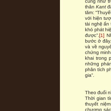
cũng như t
thân
Kant
đã
tăm: “Thuyế
với hiện tư
tài nghệ ẩn
khó phát hi
được”.
[1]
Nh
bước ở đây
và về nguyê
chứng minh 
khai trong 
những phá
phân tích p
gia”.
Theo đuổi n
Thời gian t
thuyết niệ
chương sách