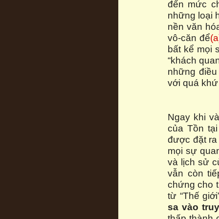
đến mức ch
những loại h
nền văn hóa
vô-căn để
(a
bất kể mọi 
“khách quan
những điều 
với quá khứ
Ngay khi và
của Tồn tạ
được đặt ra
mọi sự quan
và lịch sử 
vẫn còn tiế
chứng cho 
từ “Thế giớ
sa vào tru
thấp thành 