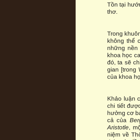
Tồn tại hướ
thơ.
Trong khuôn 
không thể c
những nền 
khoa học ca
đó, ta sẽ c
gian [trong
của khoa học
Khảo luận 
chi tiết đư
hưởng cơ bả
cả của
Ber
Aristotle
, m
niệm về Thờ