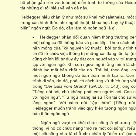
bộ phận gắn liền với toàn bộ diễn trình tư tưởng của Heideg
tắt những gì tôi hiểu về vấn đề này.
Heidegger hiểu chân lý như một sự khai mở (aletheia), một s
trong các hình thức như nghệ thuật, khoa học hay kỹ thuật 
biến” ngôn ngữ. Do đó, cần làm rõ ngôn ngữ là gì.
- Heidegger phản đối quan niệm thông thường xe
một công cụ để thông báo và giao tiếp. Theo cách nh
nền móng của “kỷ nguyên kỹ thuật”, bởi tư duy tính 
tin để tổ chức việc thống trị những cái đang tồn tại (
cũng chính lối tư duy ấy đặt con người vào vị trí trung
lập với ngôn ngữ. Khi con người nghĩ rằng mình là c
đánh lạc mất bản chất của nó. Trái lại, theo ông, 
một ngôn ngữ không do bản thân mình tạo ra. Con 
trình di sản, do đó, phải có cách ứng xử thích ứng với
trong
“Der Satz vom Grund”
(GA 10, tr. 143), ông c
“Tiếng nói nói, chứ không phải con người nói. Con n
với ngôn ngữ”. “Từ ngữ mang lại sự Tồn tại cho sự vậ
lắng nghe”. Với cách nói “lặp thừa” (Tiếng nói 
Heidegger muốn tránh việc quy hiện tượng ngôn ngữ 
bản thân ngôn ngữ.
- Ngôn ngữ vượt ra khỏi chức năng là phương tiệ
thông, vì nó có chức năng “mở ra một cõi sống”. Nế
một cõi sống như là chỗ cho chân lý “diễn ra” (xe