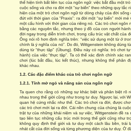
thể hiện tính bất liên tục của ngôn ngữ: việc bắt đầu một tr
cuộc sống và cho ra đời một “sự biến” theo những quy tắc r
hiện của một trò chơi ngôn ngữ từ dòng chảy của đời sống 
đứt với thời gian của “Praxis”: ra đời một “sự biến” mới mẻ 
một cấu hình với thời gian của riêng nó. Các trò chơi ngôn
bằng các nguyên tắc, nhưng theo ý đồ của con người hành
đời ngay trong diễn trình chơi, trong cấu trúc vật chất của 
Ông nói rõ hơn định nghĩa trên: “việc sử dụng một từ
ở tro
chính là ý nghĩa của nó”. Do đó, Wittgenstein không dùng t
dùng từ “thực tập” (Übung). Điều này có nghĩa: trò chơi tự
hành) của việc “thực tập”. Ta có thể xác định chính xác ran
chơi (lúc bắt đầu, lúc kết thúc), nhưng không thể phân đ
khác nhau.
1.2. Các đặc điểm khác của trò chơi ngôn ngữ
1.2.1. Tính mở ngỏ và năng sản của ngôn ngữ
Ta quen cho rằng có những sự khác biệt và phân biệt rõ r
nhau trong thế giới cũng như trong tư duy. Ngược lại, với 
quan hệ cứng nhắc như thế. Các trò chơi ra đời, được chơi,
các trò chơi mới lại ra đời. Cái nền chung của chúng là cuộc
trật tự của những khái niệm và sự việc, Wittgenstein đề ra
tạo liên tục những cấu trúc mới trong thế giới cũng như tr
không quy định thế giới và tư duy một cách lâu bền, trái l
nhát cắt của đời sống và từng phương diện của tư duy. Ở 