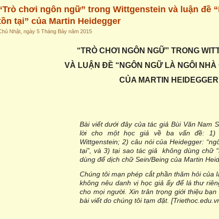
“Trò chơi ngôn ngữ” trong Wittgenstein và luận đề 
tồn tại” của Martin Heidegger
Chủ Nhật, ngày 5 Tháng Bảy năm 2015
“TRÒ CHƠI NGÔN NGỮ” TRONG WIT
VÀ LUẬN ĐỀ “NGÔN NGỮ LÀ NGÔI NHÀ 
CỦA MARTIN HEIDEGGER
Bài viết dưới đây của tác giả Bùi Văn Nam S
lời cho một học giả về ba vấn đề: 1) 
Wittgenstein; 2) câu nói của Heidegger: “n
tại”, và 3) tại sao tác giả không dùng chữ
dùng để dịch chữ Sein/Being của Martin Hei
Chúng tôi mạn phép cắt phần thăm hỏi của l
không nêu danh vị học giả ấy để lá thư riên
cho mọi người. Xin trân trọng giới thiệu bạn 
bài viết do chúng tôi tạm đặt. [Triethoc.edu.v