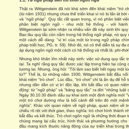
1.1. Từ ngữ pháp đến trò chơi ngôn ngữ
Thật ra Wittgenstein đã nói khá sớm đến khái niệm “trò c
(từ năm 1931) nhưng chưa thể triển khai vì nó bị lấn át bởi
và “ngữ pháp”. Quy tắc rất quan trọng, vì nó phân biệt việ
phân biệt ngôn ngữ - như một hệ thống - với hành
Wittgenstein lại sớm nhận ra nhiều vấn đề nảy sinh khi qu
Bao lâu quy tắc còn nằm trong hệ thống ngữ pháp, nó quy 
một cách dễ dàng: “vị trí của một từ trong ngữ pháp chí
pháp triết học, PG, tr. 59). Nhờ đó, nó có thể diễn tả sự 
áp dụng ngôn ngữ một cách có hệ thống và nhất là:
phi-thời
Nhưng khó khăn lớn nhất nảy sinh: việc sử dụng quy tắc 
tại
. Ta nghĩ rằng quy tắc được xác lập trong hiện tại cũng 
tương lai. Nhưng, ông hỏi: “Tôi làm sao biết hết ngay một 
từ?” Thế là, từ những năm 1930, Wittgenstein bắt đầu nối 
khái niệm “trò chơi”. Lúc đầu, “trò chơi” chỉ là ẩn dụ để hỗ
nhưng dần dần có vị trí độc lập, khi bắt đầu có quan ni
động
: từ “ngữ pháp” và “bảng quy tắc” ra đời “những luật c
Ngày 30.10.30 đánh dấu sự khai sinh một định nghĩa mới “
một
trò chơi
dường như là bối cảnh để trên đó một mệnh
nghĩa”. Khác với quan niệm về ngữ pháp, quan niệm về t
chiếu rõ rệt với
thời gian
, theo nghĩa: trò chơi hình thành n
bắt đầu và kết thúc. Trò chơi ngôn ngữ là những thời đoạn tr
chúng mang lại cấu trúc, hình thái và phương hướng cho t
đầu mang kích thước năng động của sự triển khai trong th