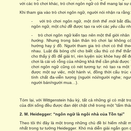
với các trò chơi khác, trò chơi ngôn ngữ có thể mang lại sự 
Khi tham gia vào trò chơi ngôn ngữ, người nói nhận ra rằng:
- với trò chơi ngôn ngữ, một
tình thế mới
bắt đầu
ngôn ngữ, một
chủ đề
được tạo ra với các
yêu cầu
nhấ
- trò chơi ngôn ngữ kiến tạo nên một thế giới nhân
hướng
. Nhưng trong bản thân trò chơi lại không c
hướng hay ý đồ. Người tham gia trò chơi có thể the
nhau. Luật đá bóng chỉ cho biết cầu thủ
có thể
thắn
cho thấy ý đồ để giải trí, rèn luyện sức khỏe hay để 
chơi là cái vỏ rỗng của những khả thể cần phải được 
chơi ngôn ngữ cũng có nét tương tự: nó tạo ra một 
được một sự việc, một hành vi, đồng thời cấu trú
tính chất đa-viễn tượng (người nói/người nghe; ngư
người bán/người mua…).
Tóm lại, với Wittgenstein hậu kỳ, tất cả những gì có mặt t
của đời sống đều được đan dệt chặt chẽ trong một “tấm th
2. M. Heidegger: “ngôn ngữ là ngôi nhà của Tồn tại”
Theo tôi thì đây là một trong những chủ đề bí hiểm nhất 
nhất trong tư tưởng Heidegger. Khó mà diễn giải ngắn gọn 