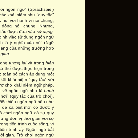
hơi ngôn ngữ” (Sprachspiel)
 các khái niệm như “quy tắc”
c nói với hành vi nói chung,
 động nói chung. Nhưng,
y tắc được đưa vào
sử dụng
.
định việc sử dụng ngôn ngữ
nh là ý nghĩa của nó” (Ngữ
đa dạng của những trường hợp
 gian
.
trong
tương lai
và trong
hiện
có thể được thực hiện trong
lúc toàn bộ cách áp dụng một
kết khái niệm “quy tắc” với
 trợ cho khái niệm ngữ pháp,
ệm về ngôn ngữ như là
hành
hơi” (quy tắc của trò chơi).
Việc hiểu ngôn ngữ hầu như
 đề cá biệt mới có được ý
rò chơi ngôn ngữ có sự quy
hững đơn vị thời gian với sự
ong tiến trình cuộc sống, vì
iến trình ấy. Ngôn ngữ bắt
ời gian. Trò chơi ngôn ngữ