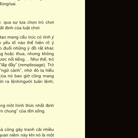
đúng/sai.
: qua sự lựa chọn trò chơi
t định của luật chơi.
 tạo mang cấu trúc có
tính ý
ó yếu tố nào thể hiện rõ ý
o đuổi những ý đồ rất khác
g hoặc thua, nhưng không
được nổi tiếng… Như thế, trò
“lấp đầy” (remplissage). Trò
“ngữ cảnh”, nhờ đó ta hiểu
c của nó bao giờ cũng mang
ời ra lệnh/người tuân lệnh;
rong một hình thức nhất định
ảm chung” của đời sống.
mà cũng gây tranh cãi nhiều
quan niệm này khi nó là một