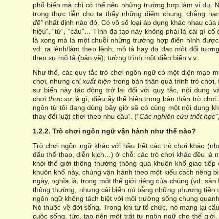
phổ biến mà chỉ có thể nêu những trường hợp làm ví dụ. 
trong thực tiễn cho ta thấy những điểm chung, chẳng hạ
đề”
nhất định nào đó. Có vô số loại áp dụng khác nhau của n
hiệu”, “từ”, “câu”… Tính đa tạp này không phải là cái gì cố
là xong mà là một chuỗi những trường hợp điển hình đượ
vd: ra lệnh/làm theo lệnh; mô tả hay đo đạc một đối tượn
theo sự mô tả (bản vẽ); tường trình một diễn biến v.v..
Như thế, các quy tắc trò chơi ngôn ngữ có một diện mạo m
chơi, nhưng chỉ
xuất hiện
trong bản thân quá trình trò chơi, 
sự biến này tác động trở lại đối với quy tắc, nội dung v
chơi
thực sự
là gì, điều ấy thể hiện trong bản thân trò chơ
ngôn từ tôi đang dùng bây giờ sẽ có cùng một nội dung khi 
thay đổi luật chơi theo nhu cầu”. (
“Các nghiên cứu triết học”
1.2.2. Trò chơi ngôn ngữ vận hành như thế nào?
Trò chơi ngôn ngữ khác với hầu hết các trò chơi khác (như
đấu thể thao, diễn kịch…) ở chỗ: các trò chơi khác đều là nh
khỏi thế giới thông thường thông qua khuôn khổ giao tiếp
khuôn khổ này, chúng vận hành theo một kiểu cách riêng biệ
ngày, nghĩa là, trong một thế giới riêng của chúng (vd: sân
thông thường, nhưng cải biến nó bằng những phương tiện đặ
ngôn ngữ không tách biệt với môi trường sống chung quanh
Nó thuộc về đời sống. Trong khi tự tổ chức, nó mang lại cấu
cuộc sống, tức, tạo nên một trật tự ngôn ngữ cho thế giới.