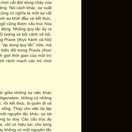
ò chơi cắt đứt dòng chảy của
iêng. Nói cách khác, sự xuất
cũng có nghĩa là một sự cắt
với sự khởi đầu và kết thúc,
 ngữ cũng được cấu trúc hóa
 động. Những quy tắc ấy ra
đối tượng và bối cảnh xã hội.
ng Praxis
(thực hành xã hội)
ừ “áp dụng quy tắc” nữa, mà
 biến đổi trong Praxis (thực
h giới thời gian của một trò
ịnh rành mạch các trò chơi
ệt giữa những sự việc khác
Wittgenstein, không có những
 rồi kết thúc, bị quên đi và
 sống. Thay cho việc tái lập
 một nguyên tắc khác: sự tái
ong tư duy. Các cấu trúc ấy
ại, chỉ có hiệu lực cho từng
đây không có một nguyên tắc