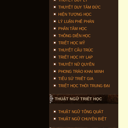
THUYẾT DUY LÝ
THUYẾT DUY TÂM ĐỨC
HIỆN TƯỢNG HỌC
LÝ LUẬN PHÊ PHÁN
PHÂN TÂM HỌC
THÔNG DIỄN HỌC
TRIẾT HỌC MỸ
THUYẾT CẤU TRÚC
TRIẾT HỌC HY LẠP
THUYẾT NỮ QUYỀN
PHONG TRÀO KHAI MINH
TIỂU SỬ TRIẾT GIA
TRIẾT HỌC THỜI TRUNG ĐẠI
THUẬT NGỮ TRIẾT HỌC
THUẬT NGỮ TỔNG QUÁT
THUẬT NGỮ CHUYÊN BIỆT