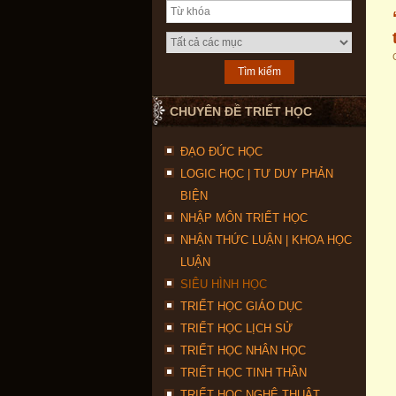
CHUYÊN ĐỀ TRIẾT HỌC
ĐẠO ĐỨC HỌC
LOGIC HỌC | TƯ DUY PHẢN
BIỆN
NHẬP MÔN TRIẾT HỌC
NHẬN THỨC LUẬN | KHOA HỌC
LUẬN
SIÊU HÌNH HỌC
TRIẾT HỌC GIÁO DỤC
TRIẾT HỌC LỊCH SỬ
TRIẾT HỌC NHÂN HỌC
TRIẾT HỌC TINH THẦN
TRIẾT HỌC NGHỆ THUẬT