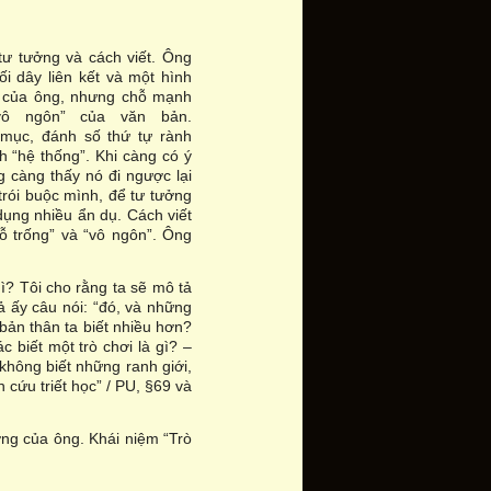
tư tưởng và cách viết. Ông
i dây liên kết và một hình
ôn của ông, nhưng chỗ mạnh
vô ngôn” của văn bản.
 mục, đánh số thứ tự rành
h “hệ thống”. Khi càng có ý
g càng thấy nó đi ngược lại
trói buộc mình, để tư tưởng
dụng nhiều ẩn dụ. Cách viết
ỗ trống” và “vô ngôn”. Ông
 gì? Tôi cho rằng ta sẽ mô tả
ả ấy câu nói: “đó, và những
 bản thân ta biết nhiều hơn?
c biết một trò chơi là gì? –
 không biết những ranh giới,
 cứu triết học” / PU, §69 và
ng của ông. Khái niệm “Trò