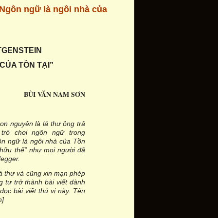
“Ngôn ngữ là ngôi nhà của
TGENSTEIN
CỦA TỒN TẠI”
BÙI VĂN NAM SƠN
ơn nguyên là lá thư ông trả
trò chơi ngôn ngữ trong
gôn ngữ là ngôi nhà của Tồn
 “hữu thể” như mọi người đã
degger.
á thư và cũng xin mạn phép
g tư trở thành bài viết dành
đọc bài viết thú vị này. Tên
n]