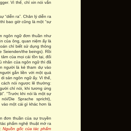
ger. Vì thế, chỉ xin nói vắn
ự “diễn ra”. Chân lý diễn ra
thì bao giờ cũng là một “sự
m ngôn ngữ đơn thuần như
ìn của ông, quan niệm ấy là
toán chỉ biết sử dụng thông
die Seienden/the beings). Rồi
 tâm của mọi cái tồn tại, đối
hủ nhân của ngôn ngữ thì đã
con người là kẻ tham dự vào
người gắn liền với một quá
 di sản ngôn ngữ ấy. Vì thế,
ó cách nói ngược lẽ thường:
gười chỉ nói, khi tương ứng
t”. “Trước khi nói là một sự
nói/Die Sprache spricht),
vào một cái gì khác hơn là
n đơn thuần của sự truyền
u tác phẩm nghệ thuật mở ra
m:
Nguồn gốc của tác phẩm