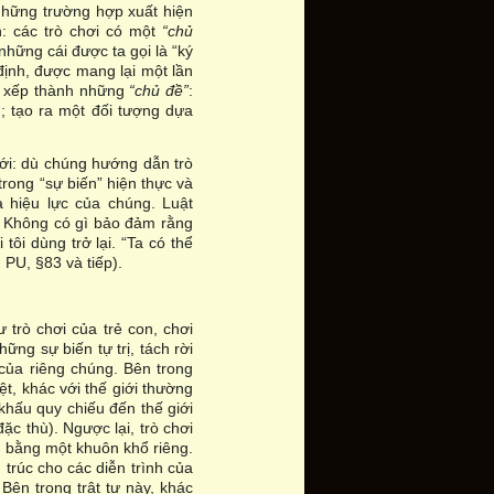
Những trường hợp xuất hiện
n: các trò chơi có một
“chủ
hững cái được ta gọi là “ký
 định, được mang lại một lần
c xếp thành những
“chủ đề”
:
g; tạo ra một đối tượng dựa
ới: dù chúng hướng dẫn trò
trong “sự biến” hiện thực và
à hiệu lực của chúng. Luật
i. Không có gì bảo đảm rằng
tôi dùng trở lại. “Ta có thể
, PU, §83 và tiếp).
 trò chơi của trẻ con, chơi
ững sự biến tự trị, tách rời
 của riêng chúng. Bên trong
t, khác với thế giới thường
 khấu quy chiếu đến thế giới
c thù). Ngược lại, trò chơi
 bằng một khuôn khổ riêng.
 trúc cho các diễn trình của
 Bên trong trật tự này, khác