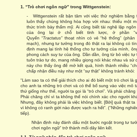
1. “Trò chơi ngôn ngữ” trong Wittgenstein:
- Wittgenstein rất bận tâm với việc thử nghiệm bằng 
luôn thấy chúng không hòa hợp với nhau: thiếu một mố
thức trình bày thẩm mỹ. Ai cũng biết tài nghệ lập ng
của ông lại ở chỗ biết tỉnh lược, ở phần “
Quyển
“Tractatus”
thoạt nhìn có vẻ “hệ thống” (phân
mạch), nhưng tư tưởng trong đó thật ra lại không có tín
định mang lại tính hệ thống cho tư tưởng của mình, ôn
phong cách suy tư của ông. Dần dần, ông từ bỏ việc tự 
tuôn trào tự do, mang nhiều giọng nói khác nhau và sử 
này cho thấy ông để mở kết quả, hình thành nhiều “ch
chấp nhận điều này như một “sự thật” không tránh khỏi:
“Làm sao ta có thể giải thích cho ai đó biết một trò chơi là
cho anh ta những trò chơi và có thể bổ sung vào việc mô t
thứ giống như thế, người ta gọi là “trò chơi”. Và phải chăng
Phải chăng chỉ vì ta không thể nói chính xác cho người khá
Nhưng, đây không phải là việc không biết. [Bởi] quả thật ta
vì không có ranh giới nào được vạch ra hết”. (“Những nghiên
tiếp).
Nhận định này đánh dấu một bước ngoặt trong tư tưở
chơi ngôn ngữ” trở thành mối dây liên kết.