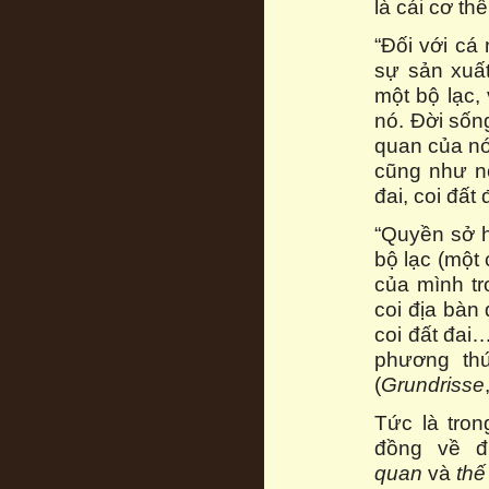
là cái cơ t
“Đối với cá
sự sản xuất
một bộ lạc,
nó. Đời sống
quan của nó
cũng như nó
đai, coi đất
“Quyền sở h
bộ lạc (một
của mình tr
coi địa bàn 
coi đất đai
phương thứ
(
Grundrisse
Tức là tro
đồng về đ
quan
và
thế