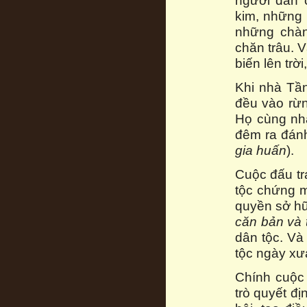
người dân 
kim, những 
những chàn
chăn trâu. 
biến lên trờ
Khi nhà Tần
đều vào rừn
Họ cùng nh
đêm ra đán
gia huấn
).
Cuộc đấu tr
tộc chứng m
quyền sở hữ
căn bản và 
dân tộc. Và
tộc ngày xư
Chính cuộc
trò quyết đ