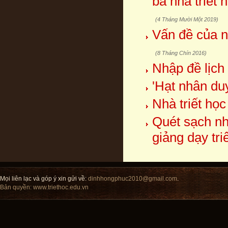
ba nhà triết
(4 Tháng Mười Một 2019)
Vấn đề của n
(8 Tháng Chín 2016)
Nhập đề lịch
'Hạt nhân duy
Nhà triết học
Quét sạch nh
giảng dạy tri
Mọi liên lạc và góp ý xin gửi về:
dinhhongphuc2010@gmail.com
.
Bản quyền:
www.triethoc.edu.vn