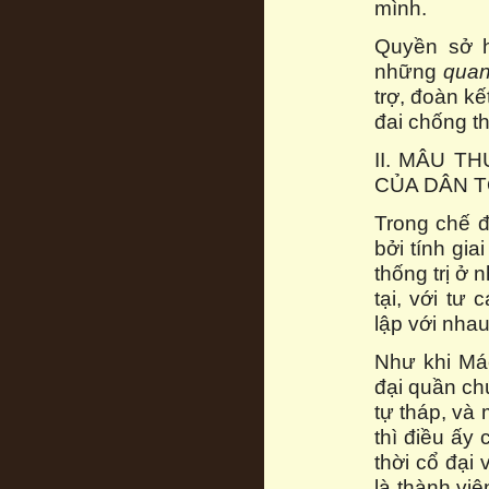
mình.
Quyền sở h
những
quan
trợ, đoàn kế
đai chống t
II. MÂU T
CỦA DÂN 
Trong chế đ
bởi tính gia
thống trị ở
tại, với tư
lập với nhau
Như khi Mác
đại quần ch
tự tháp, và 
thì điều ấy
thời cổ đại
là thành viê