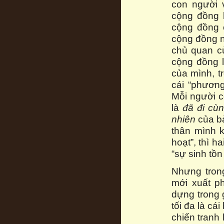
con người 
cộng đồng b
cộng đồng 
cộng đồng n
chủ quan củ
cộng đồng l
của mình, t
cái “phươn
Mỗi người c
là
đã đi cùn
nhiên
của bả
thân mình k
hoạt”, thì h
“sự sinh tồn
Nhưng tron
mới xuất ph
dựng trong 
tối đa là cái
chiến tranh 