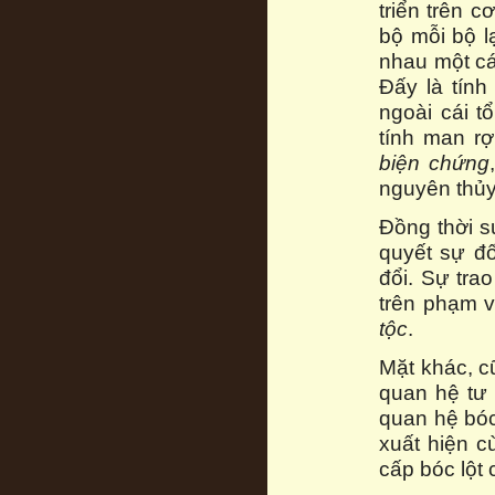
triển trên c
bộ mỗi bộ l
nhau một cá
Đấy là tính 
ngoài cái t
tính man rợ
biện chứng
nguyên thủy
Đồng thời s
quyết sự đ
đổi. Sự tra
trên phạm v
tộc
.
Mặt khác, c
quan hệ tư 
quan hệ bóc
xuất hiện c
cấp bóc lột 