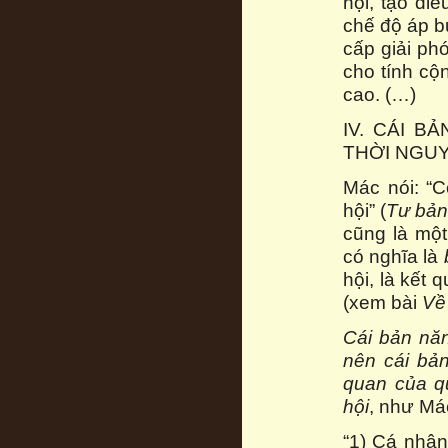
hội, tạo đi
chế độ áp bứ
cấp giải ph
cho tính cộ
cao. (…)
IV. CÁI 
THỜI NGU
Mác nói: “C
hội” (
Tư bả
cũng là một
có nghĩa là
hội, là kết
(xem bài
Về
Cái bản năn
nên cái bản
quan của q
hội
, như Má
“1) Cá nhân