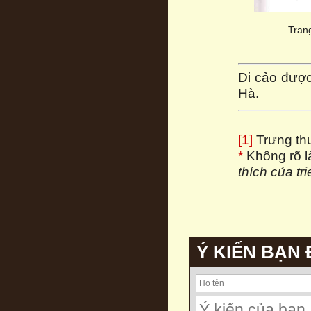
Tran
Di cảo đượ
Hà.
[1]
Trưng th
*
Không rõ l
thích của tr
Ý KIẾN BẠN