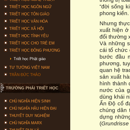
“đời sống k
TRIẾT HỌC NGÔN NGỮ
phong kiến.
TRIẾT HỌC TÔN GIÁO
TRIẾT HỌC VĂN HÓA
Nhưng thực 
TRIẾT HỌC XÃ HỘI
xuất hiện ở 
đổi thường 
TRIẾT HỌC TÌNH YÊU
Và những sự
TRIẾT HỌC CHO TRẺ EM
cái tổ chức
TRIẾT HỌC ĐÔNG PHƯƠNG
bước đầu 
Triết học Phật giáo
phương, tuy
TƯ TƯỞNG VIỆT NAM
quan hệ tra
TRẦN ĐỨC THẢO
sản xuất hà
hình thành 
TRƯỜNG PHÁI TRIẾT HỌC
nước của g
dùng khái n
CHỦ NGHĨA HIỆN SINH
Ấn Độ cổ đạ
CHỦ NGHĨA HẬU HIỆN ĐẠI
chúng dân t
THUYẾT DUY NGHIỆM
dựng những 
(
Grundrisse 
CHỦ NGHĨA MARX