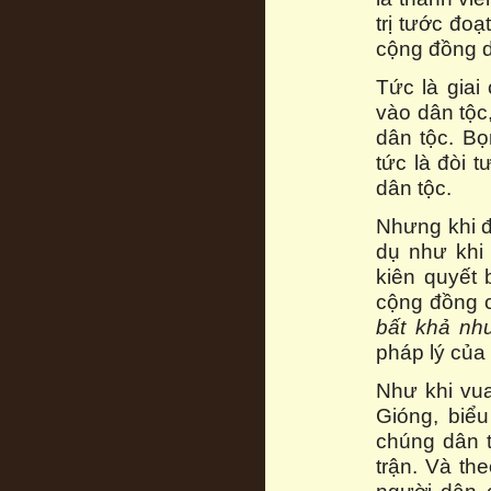
trị tước đo
cộng đồng d
Tức là giai 
vào dân tộc
dân tộc. Bọ
tức là đòi
dân tộc.
Nhưng khi đ
dụ như khi 
kiên quyết
cộng đồng 
bất khả nh
pháp lý của g
Như khi vu
Gióng, biể
chúng dân 
trận. Và th