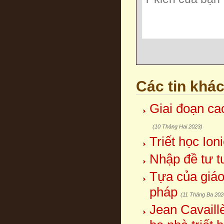
Các tin khá
Giai đoạn ca
(10 Tháng Hai 2023)
Triết học Io
Nhập đề tư t
Tựa của giá
pháp
(11 Tháng Ba 202
Jean Cavaill