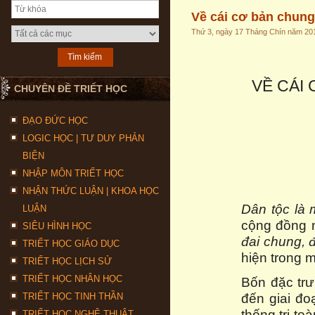
Về cái cơ bản chung
Thứ 3, ngày 17 Tháng Chín năm 20
VỀ CÁI
CHUYÊN ĐỀ TRIẾT HỌC
ĐẠO ĐỨC HỌC
LOGIC HỌC | TƯ DUY PHẢN
BIỆN
NHẬP MÔN TRIẾT HỌC
NHẬN THỨC LUẬN | KHOA HỌC
Dân tộc là 
LUẬN
cộng đồng 
SIÊU HÌNH HỌC
đai chung, đ
TRIẾT HỌC GIÁO DỤC
hiện trong 
TRIẾT HỌC LỊCH SỬ
TRIẾT HỌC NHÂN HỌC
Bốn đặc trư
đến giai đ
TRIẾT HỌC TINH THẦN
thống trị t
TRIẾT HỌC NGHỆ THUẬT