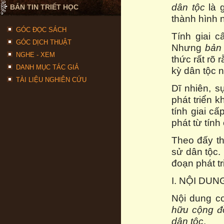
dân tộc
là g
BẢN TIN TRIẾT HỌC
thành hình n
GÓC ĐỌC SÁCH
Tính giai c
GÓC DỊCH THUẬT
Nhưng
bản 
NGHE - XEM
thức rất rõ 
DANH MỤC TÁC GIẢ
kỳ dân tộc 
TÀI LIỆU NGHIÊN CỨU
Dĩ nhiên, s
phát triển k
tính giai c
phát từ tính
Theo đấy th
sử dân tộc. 
đoạn phát tr
I. NỘI DU
Nội dung c
hữu cộng đồ
dân tộc
.