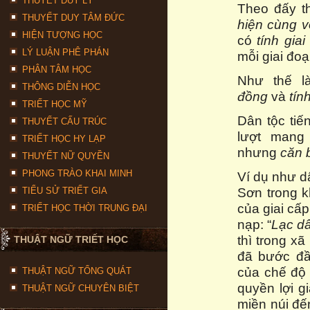
THUYẾT DUY LÝ
Theo đấy t
THUYẾT DUY TÂM ĐỨC
hiện cùng v
HIỆN TƯỢNG HỌC
có
tính giai
LÝ LUẬN PHÊ PHÁN
mỗi giai đoạ
PHÂN TÂM HỌC
Như thế l
THÔNG DIỄN HỌC
đồng
và
tín
TRIẾT HỌC MỸ
Dân tộc tiế
THUYẾT CẤU TRÚC
lượt mang 
TRIẾT HỌC HY LẠP
nhưng
căn 
THUYẾT NỮ QUYỀN
PHONG TRÀO KHAI MINH
Ví dụ như d
Sơn trong 
TIỂU SỬ TRIẾT GIA
của giai cấ
TRIẾT HỌC THỜI TRUNG ĐẠI
nạp: “
Lạc dâ
thì trong x
THUẬT NGỮ TRIẾT HỌC
đã bước đầu
của chế độ 
THUẬT NGỮ TỔNG QUÁT
quyền lợi g
THUẬT NGỮ CHUYÊN BIỆT
miền núi đế