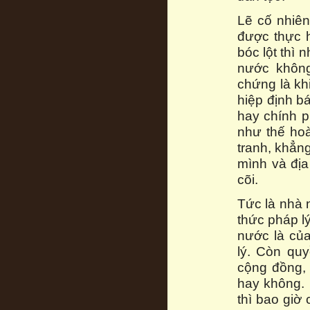
Lẽ cố nhiê
được thực 
bóc lột thì 
nước không
chứng là kh
hiệp định b
hay chính p
như thế hoà
tranh, khẳn
mình và địa
cõi.
Tức là nhà n
thức pháp l
nước là của
lý. Còn qu
cộng đồng, 
hay không. 
thì bao giờ