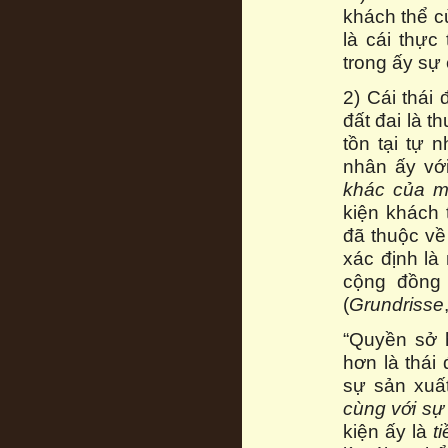
khách thể củ
là cái thực
trong ấy sự
2) Cái thái
đất đai là 
tồn tại tự n
nhân ấy vớ
khác của m
kiện khách 
đã thuộc về
xác định là
cộng đồng 
(
Grundrisse
“Quyền sở 
hơn là thái
sự sản xuất
cùng với sự
kiện ấy là
t