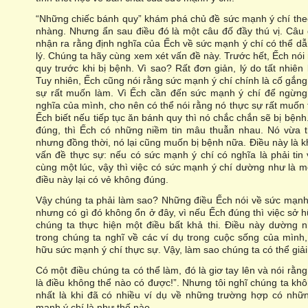
“Những chiếc bánh quy” khám phá chủ đề sức mạnh ý chí theo
nhàng. Nhưng ẩn sau điều đó là một câu đố đầy thú vị. Câu 
nhận ra rằng định nghĩa của Ếch về sức mạnh ý chí có thể d
lý. Chúng ta hãy cùng xem xét vấn đề này. Trước hết, Ếch n
quy trước khi bị bệnh. Vì sao? Rất đơn giản, lý do tất nhiên
Tuy nhiên, Ếch cũng nói rằng sức mạnh ý chí chính là cố gắn
sự rất muốn làm. Vì Ếch cần đến sức mạnh ý chí để ngừng
nghĩa của mình, cho nên có thể nói rằng nó thực sự rất muốn t
Ếch biết nếu tiếp tục ăn bánh quy thì nó chắc chắn sẽ bị bệnh
đúng, thì Ếch có những niềm tin mâu thuẫn nhau. Nó vừa 
nhưng đồng thời, nó lại cũng muốn bị bệnh nữa. Điều này là k
vấn đề thực sự: nếu có sức mạnh ý chí có nghĩa là phải tin
cùng một lúc, vậy thì việc có sức mạnh ý chí dường như là mộ
điều này lại có vẻ không đúng.
Vậy chúng ta phải làm sao? Những điều Ếch nói về sức mạnh 
nhưng có gì đó không ổn ở đây, vì nếu Ếch đúng thì việc sở h
chúng ta thực hiện một điều bất khả thi. Điều này dường 
trong chúng ta nghĩ về các ví dụ trong cuộc sống của mình
hữu sức mạnh ý chí thực sự. Vậy, làm sao chúng ta có thể giả
Có một điều chúng ta có thể làm, đó là giơ tay lên và nói rằn
là điều không thể nào có được!”. Nhưng tôi nghĩ chúng ta k
nhất là khi đã có nhiều ví dụ về những trường hợp có nhữ
mạnh ý chí là như thế nào.