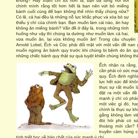
không? Hay thậm chí tốt hơn là, bạn đã từng nói với
chính mình rằng tốt hơn hết là bạn nên vứt bỏ miếng
bánh cuối cùng để bạn không thể nhìn thấy chúng nữa?
Có lẽ, cả hai đều là những nỗ lực khắc phục và xóa bỏ sự
thiếu ý chí của chính bạn. Bạn muốn làm cái nào, ăn hay
không ăn miếng bánh? Vấn đề ở đây là, trong những tình
huống như vậy thì chúng ta dường như muốn làm cả hai,
vừa muốn ăn, lại vừa không muốn ăn! Trong câu chuyện 
Arnold Lobel, Ếch và Cóc phải đối mặt với một vấn đề nan 
muốn ngừng ăn bánh quy trước khi chúng bị bệnh do ăn qu
những chiếc bánh quy thật sự quá tuyệt khiến chúng không th
Ếch nhận ra rằng,
cần phải có sức mạn
quy. Ếch định nghĩ
lực hết sức để khô
thực sự rất muốn l
đặt ra một vấn đề 
mạnh ý chí có phải
một việc gì đó, h
chính là thực sự k
gắng không làm vi
đòi hỏi phải có s
thoảng mới cần? 
truyền cảm hứng c
tính triết học về bản chất của sức mạnh ý chí.