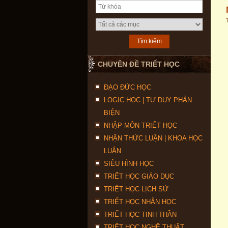
CHUYÊN ĐỀ TRIẾT HỌC
ĐẠO ĐỨC HỌC
LOGIC HỌC | TƯ DUY PHẢN
BIỆN
NHẬP MÔN TRIẾT HỌC
NHẬN THỨC LUẬN | KHOA HỌC
LUẬN
SIÊU HÌNH HỌC
TRIẾT HỌC GIÁO DỤC
TRIẾT HỌC LỊCH SỬ
TRIẾT HỌC NHÂN HỌC
TRIẾT HỌC TINH THẦN
TRIẾT HỌC NGHỆ THUẬT