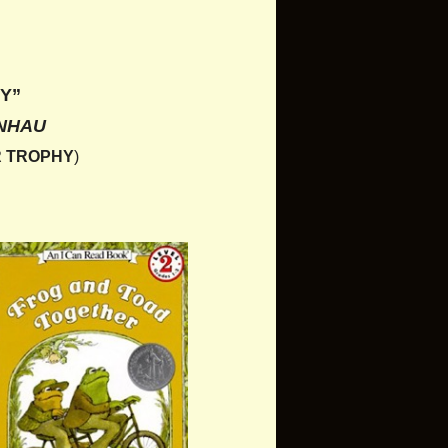
Y”
 NHAU
 TROPHY
)