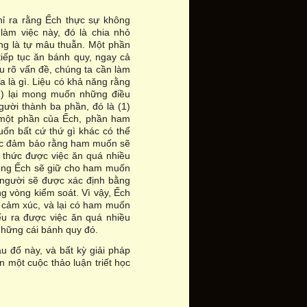
hỉ ra rằng Ếch thực sự không
m việc này, đó là chia nhỏ
g là tự mâu thuẫn. Một phần
iếp tục ăn bánh quy, ngay cả
ểu rõ vấn đề, chúng ta cần làm
a là gì. Liệu có khả năng rằng
h) lại mong muốn những điều
gười thành ba phần, đó là (1)
, một phần của Ếch, phần ham
n bất cứ thứ gì khác có thể
iệc đảm bảo rằng ham muốn sẽ
n thức được việc ăn quá nhiều
rong Ếch sẽ giữ cho ham muốn
 người sẽ được xác định bằng
 vòng kiểm soát. Vì vậy, Ếch
và cảm xúc, và lại có ham muốn
ểu ra được việc ăn quá nhiều
những cái bánh quy đó.
u đố này, và bất kỳ giải pháp
 một cuộc thảo luận triết học