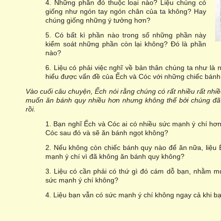
4. Những phần đó thuộc loại nào? Liệu chúng có
giống như ngón tay ngón chân của ta không? Hay
chúng giống những ý tưởng hơn?
5. Có bất kì phần nào trong số những phần này
kiểm soát những phần còn lại không? Đó là phần
nào?
6. Liệu có phải việc nghĩ về bản thân chúng ta như là
hiểu được vấn đề của Ếch và Cóc với những chiếc bánh
Vào cuối câu chuyện, Ếch nói rằng chúng có rất nhiều rất nhi
muốn ăn bánh quy nhiều hơn nhưng không thể bởi chúng đã 
rồi.
1. Bạn nghĩ Ếch và Cóc ai có nhiều sức mạnh ý chí hơ
Cóc sau đó và sẽ ăn bánh ngọt không?
2. Nếu không còn chiếc bánh quy nào để ăn nữa, liệu 
mạnh ý chí vì đã không ăn bánh quy không?
3. Liệu có cần phải có thứ gì đó cám dỗ bạn, nhằm m
sức mạnh ý chí không?
4. Liệu bạn vẫn có sức mạnh ý chí không ngay cả khi 