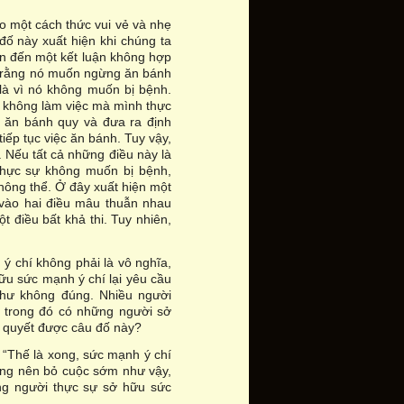
 một cách thức vui vẻ và nhẹ
đố này xuất hiện khi chúng ta
ẫn đến một kết luận không hợp
ói rằng nó muốn ngừng ăn bánh
 là vì nó không muốn bị bệnh.
g không làm việc mà mình thực
 ăn bánh quy và đưa ra định
iếp tục việc ăn bánh. Tuy vậy,
. Nếu tất cả những điều này là
thực sự không muốn bị bệnh,
hông thể. Ở đây xuất hiện một
 vào hai điều mâu thuẫn nhau
t điều bất khả thi. Tuy nhiên,
ý chí không phải là vô nghĩa,
ữu sức mạnh ý chí lại yêu cầu
như không đúng. Nhiều người
, trong đó có những người sở
i quyết được câu đố này?
g “Thế là xong, sức mạnh ý chí
hông nên bỏ cuộc sớm như vậy,
ng người thực sự sở hữu sức