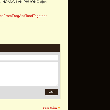
Ũ HOÀNG LAN PHƯƠNG dịch
okiesFromFrogAndToadTogether
Xem thêm