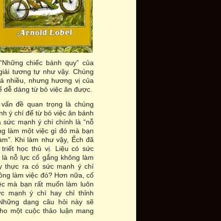
“Những chiếc bánh quy” của
giải tương tự như vậy. Chúng
á nhiều, nhưng hương vị của
ể dễ dàng từ bỏ việc ăn được.
 vấn đề quan trọng là chúng
h ý chí để từ bỏ việc ăn bánh
a sức mạnh ý chí chính là “nỗ
ng làm một việc gì đó mà bạn
àm”. Khi làm như vậy, Ếch đã
triết học thú vị. Liệu có sức
 là nỗ lực cố gắng không làm
ay thực ra có sức mạnh ý chí
hông làm việc đó? Hơn nữa, cố
ệc mà bạn rất muốn làm luôn
ức mạnh ý chí hay chỉ thỉnh
Những dạng câu hỏi này sẽ
ho một cuộc thảo luận mang