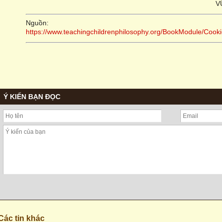
V
Nguồn:
https://www.teachingchildrenphilosophy.org/BookModule/Co
Ý KIẾN BẠN ĐỌC
Các tin khác