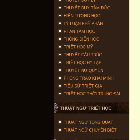
THUYẾT DUY LÝ
THUYẾT DUY TÂM ĐỨC
HIỆN TƯỢNG HỌC
LÝ LUẬN PHÊ PHÁN
PHÂN TÂM HỌC
THÔNG DIỄN HỌC
TRIẾT HỌC MỸ
THUYẾT CẤU TRÚC
TRIẾT HỌC HY LẠP
THUYẾT NỮ QUYỀN
PHONG TRÀO KHAI MINH
TIỂU SỬ TRIẾT GIA
TRIẾT HỌC THỜI TRUNG ĐẠI
THUẬT NGỮ TRIẾT HỌC
THUẬT NGỮ TỔNG QUÁT
THUẬT NGỮ CHUYÊN BIỆT