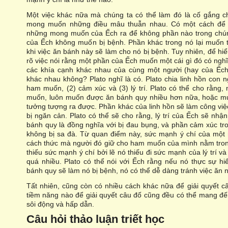
Một việc khác nữa mà chúng ta có thể làm đó là cố gắng c
mong muốn những điều mâu thuẫn nhau. Có một cách để là
những mong muốn của Ếch ra để không phần nào trong chún
của Ếch không muốn bị bệnh. Phần khác trong nó lại muốn t
khi việc ăn bánh này sẽ làm cho nó bị bệnh. Tuy nhiên, để hi
rõ việc nói rằng một phần của Ếch muốn một cái gì đó có nghĩ
các khía cạnh khác nhau của cùng một người (hay của Ếc
khác nhau không? Plato nghĩ là có. Plato chia linh hồn con n
ham muốn, (2) cảm xúc và (3) lý trí. Plato có thể cho rằng
muốn, luôn muốn được ăn bánh quy nhiều hơn nữa, hoặc muố
tưởng tượng ra được. Phần khác của linh hồn sẽ làm công v
bị ngăn cản. Plato có thể sẽ cho rằng, lý trí của Ếch sẽ nhậ
bánh quy là đồng nghĩa với bị đau bụng, và phần cảm xúc t
không bị sa đà. Từ quan điểm này, sức mạnh ý chí của một
cách thức mà người đó giữ cho ham muốn của mình nằm trong
thiếu sức mạnh ý chí bởi lẽ nó thiếu đi sức mạnh của lý trí 
quá nhiều. Plato có thể nói với Ếch rằng nếu nó thực sự hi
bánh quy sẽ làm nó bị bệnh, nó có thể dễ dàng tránh việc ăn 
Tất nhiên, cũng còn có nhiều cách khác nữa để giải quyết câ
tiềm năng nào để giải quyết câu đố cũng đều có thể mang đến
sôi động và hấp dẫn.
Câu hỏi thảo luận triết học