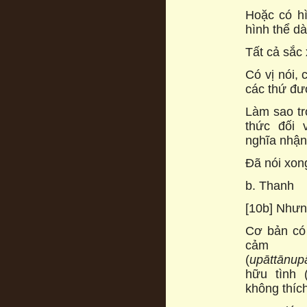
Hoặc có h
hình thể dài
Tất cả sắc 
Có vị nói,
các thứ đượ
Làm sao tro
thức đối 
nghĩa nhận
Đã nói xon
b. Thanh
[10b] Nhưn
Cơ bản có 
cảm t
(
upāttānup
hữu tình 
không thích