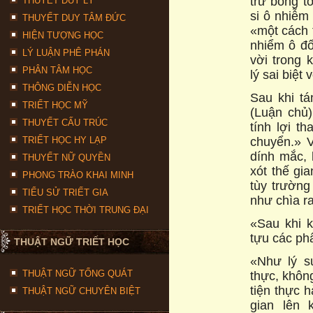
trừ bóng t
THUYẾT DUY LÝ
si ô nhiễm
THUYẾT DUY TÂM ĐỨC
«một cách 
HIỆN TƯỢNG HỌC
nhiểm ô đố
LÝ LUẬN PHÊ PHÁN
vời trong 
PHÂN TÂM HỌC
lý sai biệt 
THÔNG DIỄN HỌC
Sau khi tá
TRIẾT HỌC MỸ
(Luận chủ
THUYẾT CẤU TRÚC
tính lợi t
chuyển.» 
TRIẾT HỌC HY LẠP
dính mắc, 
THUYẾT NỮ QUYỀN
xót thế gi
PHONG TRÀO KHAI MINH
tùy trường
TIỂU SỬ TRIẾT GIA
như chìa ra
TRIẾT HỌC THỜI TRUNG ĐẠI
«Sau khi k
tựu các phẩ
THUẬT NGỮ TRIẾT HỌC
«Như lý sư
THUẬT NGỮ TỔNG QUÁT
thực, khôn
tiện thực 
THUẬT NGỮ CHUYÊN BIỆT
gian lên 