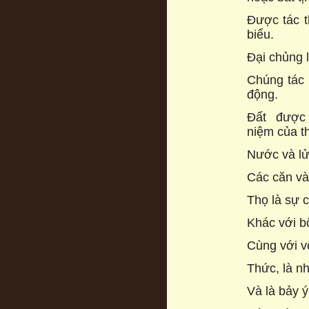
Được tác t
biểu.
Đại chủng l
Chúng tác 
động.
Đất được
niệm của th
Nước và lử
Các căn và
Thọ là sự 
Khác với b
Cùng với vô
Thức, là nh
Và là bảy ý