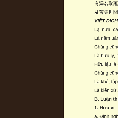
有漏名取
及苦集世
VIỆT DỊCH
Lại nữa, c
Là năm uẩn,
Chúng cũng 
Là hữu ly, 
Hữu lậu là 
Chúng cũng
Là khổ, tập
Là kiến xứ,
B. Luận th
1. Hữu vi
a. Định ng