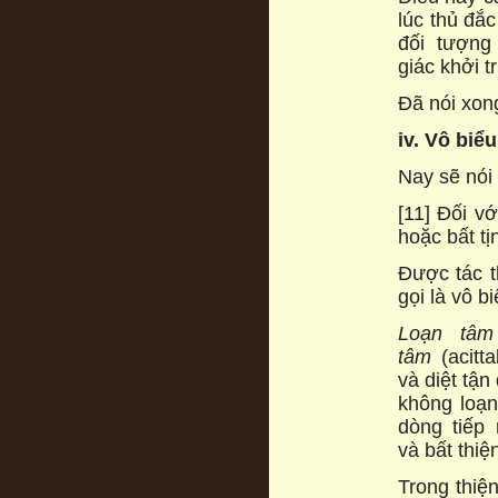
lúc thủ đắ
đối tượng
giác khởi t
Đã nói xon
iv. Vô biểu
Nay sẽ nói
[11] Đối vớ
hoặc bất tị
Được tác t
gọi là vô bi
Loạn tâm
tâm
(acitt
và diệt tận
không loạ
dòng tiếp 
và bất thiệ
Trong thiệ