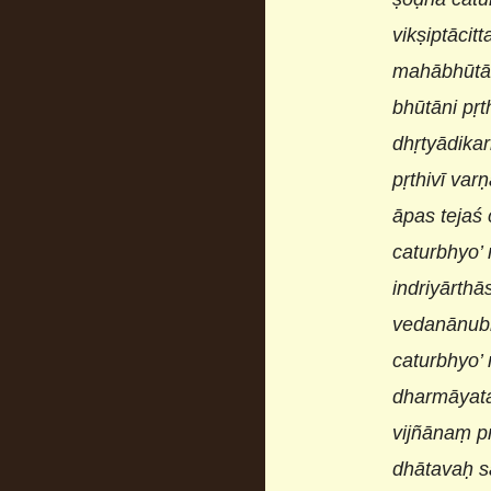
vikṣiptāci
mahābhūtān
bhūtāni pṛ
dhṛtyādika
pṛthivī va
āpas tejaś 
caturbhyo’
indriyārth
vedanānubh
caturbhyo’
dharmāyata
vijñānaṃ pr
dhātavaḥ s