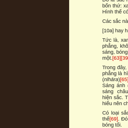
bốn thứ: x
Hình thể có
Các sắc nà
[10a] hay h
Tức là, xan
phẳng, khô
sáng, bóng 
một.
[63]
[39
Trong đây,
phẳng là h
(
nīhāra
)
[65
Sáng ánh 
sáng châ
hiện sắc. Tr
hiểu nên ch
Có loại sắ
thể
[69]
. Đó
bóng tối.