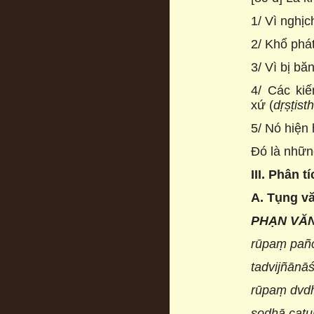
1/ Vì nghịc
2/ Khổ phát
3/ Vì bị bă
4/ Các kiế
xứ (
dṛṣṭist
5/ Nó hiện 
Đó là nhữn
III. Phân t
A. Tụng v
PHẠN VĂ
rūpaṃ pañc
tadvijñānā
rūpaṃ dvdh
ṣoḍhā catu