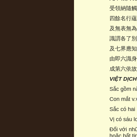
受領納隨觸
四餘名行蘊
及無表無為
識謂各了別
及七界應知
由即六識身
成第六依故
VIỆT DỊCH
Sắc gồm nă
Con mắt v.v
Sắc có hai 
Vị có sáu l
Đối với nhữ
hoặc bất tị