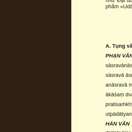
như Đại đứ
phẩm «Udān
A. Tụng v
PHẠN VĂ
sāsravānās
sāsravā ās
anāsravā m
ākāśaṃ dva
pratisaṁkh
utpādātyan
HÁN VĂN