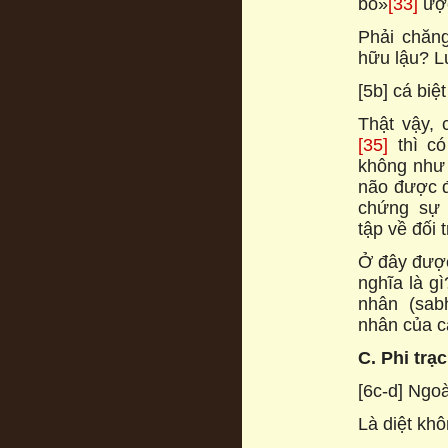
bò»
[33]
ược
Phải chăng
hữu lậu? L
[5b] cá biệt
Thật vậy, 
[35]
thì có
không như 
não được đ
chứng sự t
tập về đối t
Ở đây được 
nghĩa là g
nhân (sab
nhân của cá
C. Phi trạc
[6c-d] Ngoà
Là diệt khô