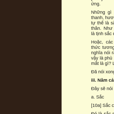
ứng.
Những gì 
thanh, hươn
tự thể là s
thân. Như 
là tịnh sắc
Hoặc, các
thức tương
nghĩa nói r
vậy là phù
mắt là gì? 
Đã nói xon
iii. Năm c
Đây sẽ nói
a. Sắc
[10a] Sắc c
Đó là sắc