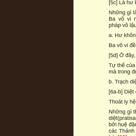
[5c] Là hư 
Những gì là
Ba vô vi 
pháp vô lậu
a. Hư khôn
Ba vô vi đề
[5d] Ở đây
Tự thể của
mà trong đ
b. Trạch diệ
[6a-b] Diệt
Thoát ly h
Những gì t
diệt(prati
bởi huệ đặ
các Thánh đ