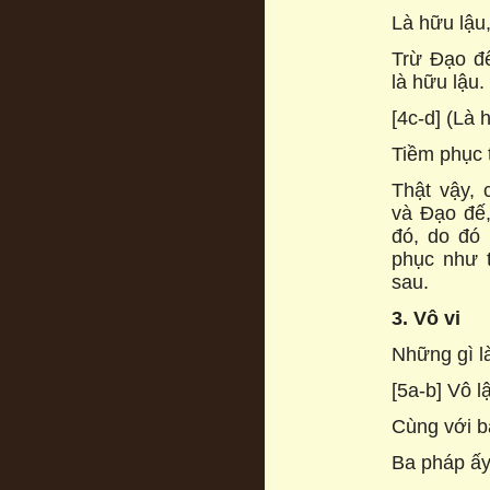
Là hữu lậu
Trừ Đạo đế
là hữu lậu.
[4c-d] (Là 
Tiềm phục 
Thật vậy, 
và Đạo đế,
đó, do đó 
phục như 
sau.
3. Vô vi
Những gì l
[5a-b] Vô l
Cùng với b
Ba pháp ấy