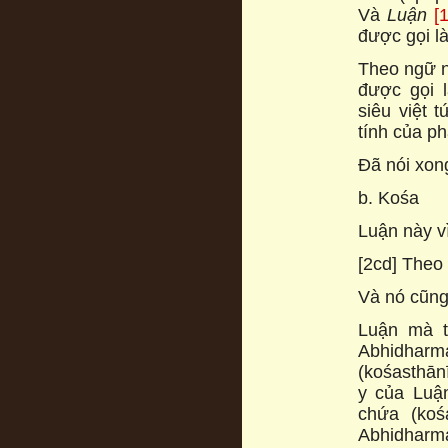
Và
Luận
[
được gọi là
Theo ngữ n
được gọi 
siêu việt 
tính của p
Đã nói xon
b. Kośa
Luận này v
[2cd] Theo
Và nó cũng
Luận mà t
Abhidharma
(kośasthā
y của Luậ
chứa (ko
Abhidharm