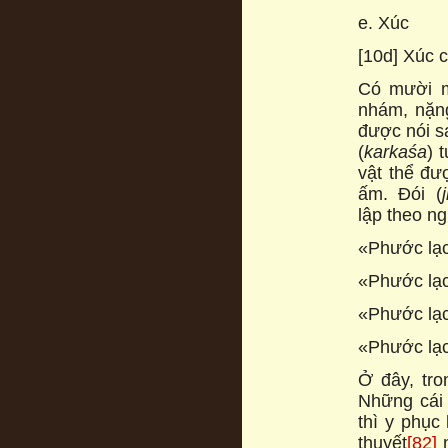
e. Xúc
[10d] Xúc 
Có mười m
nhám, nặng
được nói s
(
karkaśa
) 
vật thể đượ
ấm. Đói (
lập theo n
«Phước lạc
«Phước lạc
«Phước lạc
«Phước lạc
Ở đây, tro
Những cái 
thì y phục
thuyết
[82]
n