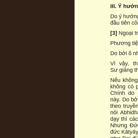
III. Ý hư
Do ý hướng
đầu tiên c
[3]
Ngoại tr
Phương tiệ
Do bởi ô n
Vì vậy, t
Sư giảng t
Nếu không
không có p
Chính do 
này. Do bở
theo truyền
nói Abhid
dạy thì cá
Nhưng Đức
đức Kātyāy