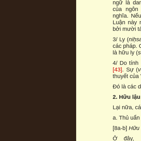
ngữ là da
của ngôn 
nghĩa. Nếu
Luận này 
bởi mười t
3/ Ly (
niḥs
các pháp. C
là hữu ly (
s
4/ Do tính
[43]
. Sự (
v
thuyết của 
Đó là các d
2. Hữu lậu
Lại nữa, c
a. Thủ uẩn
[8a-b]
Hữu 
Ở đây, 