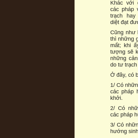
Khác với 
các pháp v
trạch hay
diệt đạt đư
Cũng như k
thì những g
mất; khi 
tượng sẽ k
những cản
do tư trạch
Ở đây, có 
1/ Có nhữn
các pháp 
khởi.
2/ Có nhữ
các pháp h
3/ Có nhữn
hướng sinh