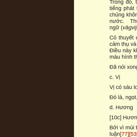
Trong đó, 
tiếng phát
chủng không
nước. Th
ngữ (
vāgvij
Có thuyết 
cảm thụ và 
Điều này k
màu hình t
Đã nói xon
c. Vị
Vị có sáu l
Đó là, ngọt
d. Hương
[10c] Hươn
Bởi vì mùi
luận
[77]
[53