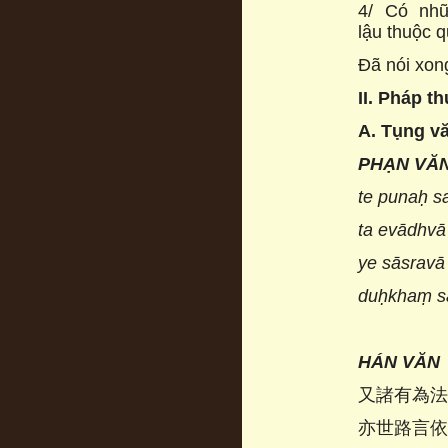
4/ Có nhữ
lậu thuộc q
Đã nói xon
II. Pháp 
A. Tụng v
PHẠN VĂ
te punaḥ 
ta evādhvā
ye sāsravā
duḥkhaṃ sa
HÁN VĂN
又諸有為
亦世路言