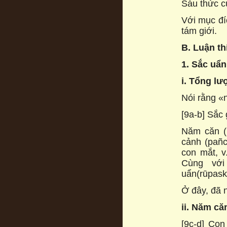
Sáu thức c
Với mục đí
tám giới.
B. Luận th
1. Sắc uẩn
i. Tổng lư
Nói rằng «n
[9a-b] Sắc
Năm căn (
cảnh (pañc
con mắt, v
Cùng với
uẩn(rūpask
Ở đây, đã n
ii. Năm că
[9c-d] Con