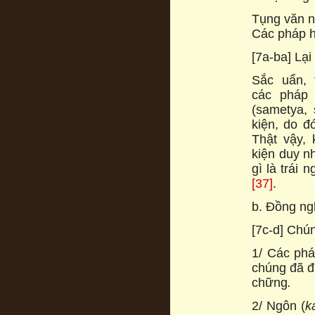
Tụng văn nó
Các pháp h
[7a-ba] Lại
Sắc uẩn, 
các pháp 
(sametya,
kiện, do đ
Thật vậy,
kiện duy n
gì là trái 
[37]
.
b. Đồng ng
[7c-d] Chún
1/ Các phá
chúng đã đi
chững
.
2/ Ngôn (
k