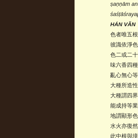
ṣaṇṇām ana
śaśṭāśraya
HÁN VĂN
色者唯五根
彼識依淨色
色二或二十
味六香四種
亂心無心等
大種所造性
大種謂四界
能成持等業
地謂顯形色
水火亦復然
此中根與境