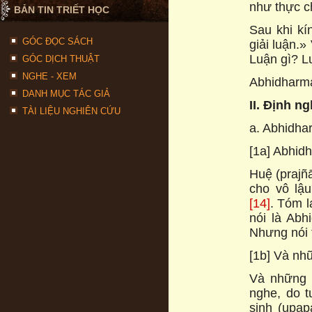
như thực c
BẢN TIN TRIẾT HỌC
Sau khi kí
GÓC ĐỌC SÁCH
giải luận.»
Luận gì? 
GÓC DỊCH THUẬT
NGHE - XEM
Abhidharma
DANH MỤC TÁC GIẢ
II. Định n
TÀI LIỆU NGHIÊN CỨU
a. Abhidha
[1a] Abhid
Huệ (prajñ
cho vô lậ
[14]
. Tóm 
nói là Abh
Nhưng nói
[1b] Và nh
Và những 
nghe, do t
sinh (upa­