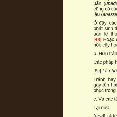
uẩn (
upād
cũng có cá
lậu (
anāsr
Ở đây, các
phát sinh t
uẩn lệ th
[48]
Hoặc c
nói: cây ho
b. Hữu trá
Các pháp h
[8c]
Là nhữ
Tránh hay
gây tổn hạ
phục trong
c. Và các t
Lại nữa:
[8c-d] Là k