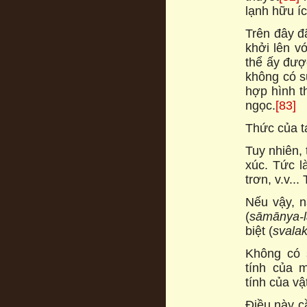
lạnh hữu íc
Trên đây đã
khởi lên vớ
thể ấy được
không có s
hợp hình t
ngọc.
[83]
Thức của ta
Tuy nhiên, 
xúc. Tức l
trơn, v.v...
Nếu vậy, n
(
sāmānya-
biệt (
svala
Không có 
tính của m
tính của vật
Điều này c