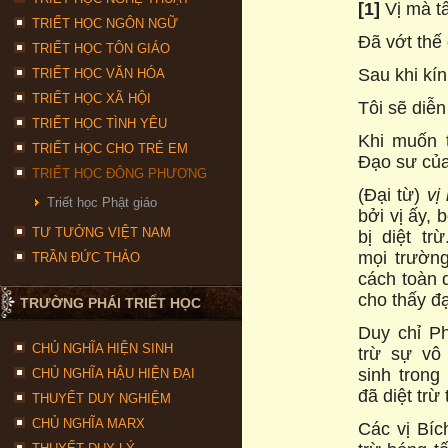
[1]
Vị mà tấ
TRIẾT HỌC NGÔN NGỮ
Đã vớt thế 
TRIẾT HỌC TÔN GIÁO
Sau khi kín
TRIẾT HỌC VĂN HÓA
TRIẾT HỌC XÃ HỘI
Tôi sẽ diễn
TRIẾT HỌC TÌNH YÊU
Khi muốn t
TRIẾT HỌC CHO TRẺ EM
Đạo sư của 
TRIẾT HỌC ĐÔNG PHƯƠNG
(Đại từ)
vị
Triết học Phật giáo
bởi vị ấy, 
TƯ TƯỞNG VIỆT NAM
bị diệt tr
mọi trường
TRẦN ĐỨC THẢO
cách toàn 
cho thấy đạ
TRƯỜNG PHÁI TRIẾT HỌC
Duy chỉ P
CHỦ NGHĨA HIỆN SINH
trừ sự vô
sinh trong
CHỦ NGHĨA HẬU HIỆN ĐẠI
đã diệt trừ
THUYẾT DUY NGHIỆM
CHỦ NGHĨA MARX
Các vị Bíc