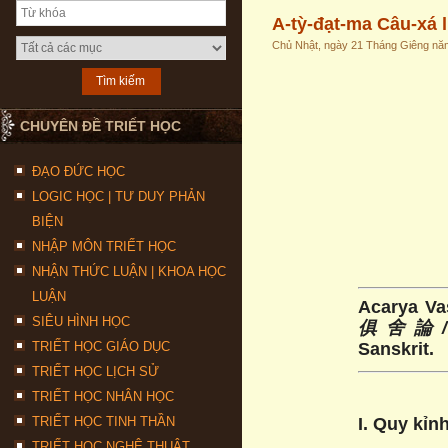
A-tỳ-đạt-ma Câu-xá l
Chủ Nhật, ngày 21 Tháng Giêng nă
CHUYÊN ĐỀ TRIẾT HỌC
ĐẠO ĐỨC HỌC
LOGIC HỌC | TƯ DUY PHẢN
BIỆN
NHẬP MÔN TRIẾT HỌC
NHẬN THỨC LUẬN | KHOA HỌC
LUẬN
Acarya V
SIÊU HÌNH HỌC
俱
舍
論
/
Sanskrit.
TRIẾT HỌC GIÁO DỤC
TRIẾT HỌC LỊCH SỬ
TRIẾT HỌC NHÂN HỌC
I. Quy kỉn
TRIẾT HỌC TINH THẦN
TRIẾT HỌC NGHỆ THUẬT