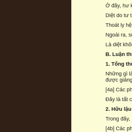
Ở đây, hư 
Diệt do tư 
Thoát ly hệ
Ngoài ra, s
Là diệt khô
B. Luận th
1. Tổng th
Những gì l
được giảng
[4a] Các ph
Đây là tất 
2. Hữu lậu
Trong đây,
[4b] Các ph