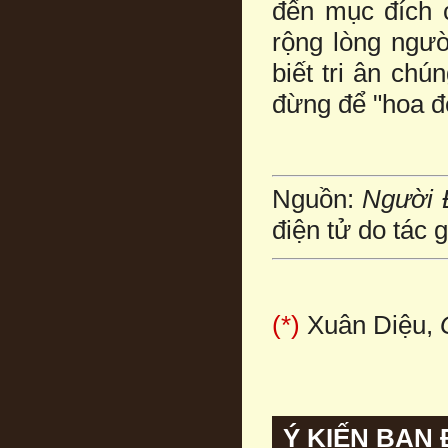
đến mục đích 
rộng lòng ngườ
biết tri ân ch
đừng để "hoa đẹ
Nguồn:
Người 
điện tử do tác 
(*)
Xuân Diệu,
Ý KIẾN BẠN