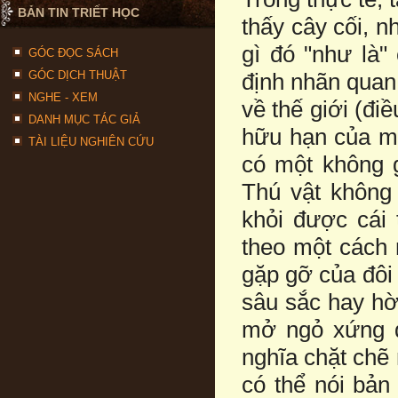
BẢN TIN TRIẾT HỌC
thấy cây cối, n
gì đó "như là" 
GÓC ĐỌC SÁCH
GÓC DỊCH THUẬT
định nhãn quan 
NGHE - XEM
về thế giới (đi
DANH MỤC TÁC GIẢ
hữu hạn của mọ
TÀI LIỆU NGHIÊN CỨU
có một không g
Thú vật không 
khỏi được cái
theo một cách 
gặp gỡ của đôi
sâu sắc hay hờ
mở ngỏ xứng đ
nghĩa chặt chẽ 
có thể nói bản