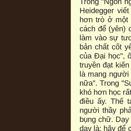
Trong "Ngôn ng
Heidegger viết
hơn trò ở một 
cách để (yên) 
làm vào sự tươ
bản chất cốt y
của Đại học", 
truyền đạt kiến
là mang người 
nữa". Trong "Su
khó hơn học rất
điều ấy. Thế 
người thầy phả
bụng chữ. Dạy k
dạy là: hãy để 