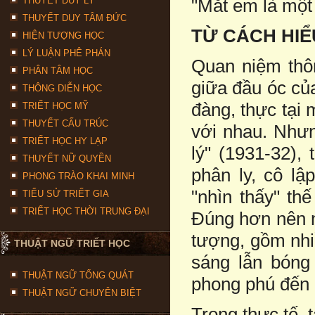
THUYẾT DUY LÝ
"Mắt em là một
THUYẾT DUY TÂM ĐỨC
TỪ CÁCH HIỂ
HIỆN TƯỢNG HỌC
LÝ LUẬN PHÊ PHÁN
Quan niệm thôn
PHÂN TÂM HỌC
giữa đầu óc của
THÔNG DIỄN HỌC
đàng, thực tại 
TRIẾT HỌC MỸ
THUYẾT CẤU TRÚC
với nhau. Nhưn
TRIẾT HỌC HY LẠP
lý" (1931-32),
THUYẾT NỮ QUYỀN
phân ly, cô lậ
PHONG TRÀO KHAI MINH
"nhìn thấy" th
TIỂU SỬ TRIẾT GIA
TRIẾT HỌC THỜI TRUNG ĐẠI
Đúng hơn nên n
tượng, gồm nhi
THUẬT NGỮ TRIẾT HỌC
sáng lẫn bóng 
THUẬT NGỮ TỔNG QUÁT
phong phú đến 
THUẬT NGỮ CHUYÊN BIỆT
Trong thực tế,