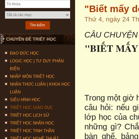
"Biết mấy 
Thứ 4, ngày 24 T
CÂU CHUYỆN G
CHUYÊN ĐỀ TRIẾT HỌC
"BIẾT MẤY
ĐẠO ĐỨC HỌC
LOGIC HỌC | TƯ DUY PHẢN
BIỆN
NHẬP MÔN TRIẾT HỌC
NHẬN THỨC LUẬN | KHOA HỌC
LUẬN
Trong một giờ h
SIÊU HÌNH HỌC
câu hỏi: nếu g
TRIẾT HỌC GIÁO DỤC
lớp học của ch
TRIẾT HỌC LỊCH SỬ
TRIẾT HỌC NHÂN HỌC
những gì? Chắc
TRIẾT HỌC TINH THẦN
bàn ghế, bảng
TRIẾT HỌC NGHỆ THUẬT