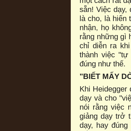
một cách rất đặ
sẵn! Việc dạy,
là cho, là hiến
nhận, họ không
rằng những gì h
chỉ diễn ra kh
thành việc "tự
đúng như thế.
"BIẾT MẤY D
Khi Heidegger 
dạy và cho "vi
nói rằng việc
giảng dạy trở 
dạy, hay đúng