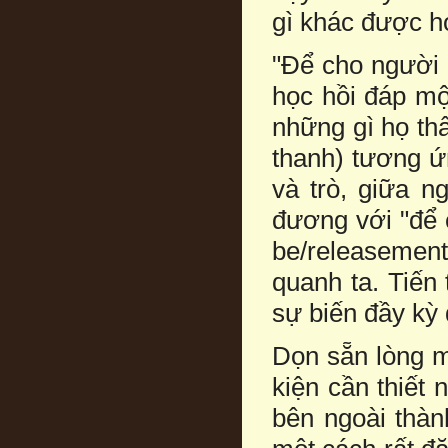
gì khác được họ
"Để cho người h
học hồi đáp một
những gì họ thấ
thanh) tương ứ
và trò, giữa n
đương với "để c
be/releasement
quanh ta. Tiến
sự biến đầy kỳ 
Dọn sẵn lòng mì
kiện cần thiết 
bên ngoài thành