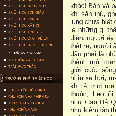
khác! Bàn và b
TRIẾT HỌC NGÔN NGỮ
khi săn thú, gh
TRIẾT HỌC TÔN GIÁO
TRIẾT HỌC VĂN HÓA
lùng chưa biết 
TRIẾT HỌC XÃ HỘI
là những gì th
TRIẾT HỌC TÌNH YÊU
diện, người ấy 
TRIẾT HỌC CHO TRẺ EM
thật ra, người 
TRIẾT HỌC ĐÔNG PHƯƠNG
đâu phải là nhữn
Triết học Phật giáo
thành một mạng
TƯ TƯỞNG VIỆT NAM
TRẦN ĐỨC THẢO
giới cuộc sốn
nhìn xe hơi, m
TRƯỜNG PHÁI TRIẾT HỌC
khi rất mới mẻ
CHỦ NGHĨA HIỆN SINH
thuộc, theo lối
CHỦ NGHĨA HẬU HIỆN ĐẠI
như Cao Bá Qu
THUYẾT DUY NGHIỆM
như kiếm lập th
CHỦ NGHĨA MARX