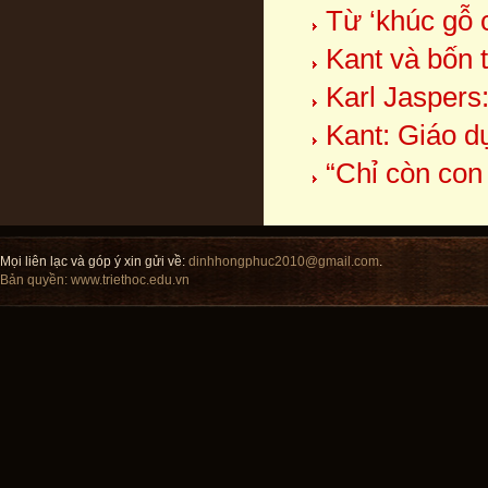
Từ ‘khúc gỗ 
Kant và bốn 
Karl Jaspers:
Kant: Giáo dụ
“Chỉ còn con
Mọi liên lạc và góp ý xin gửi về:
dinhhongphuc2010@gmail.com
.
Bản quyền:
www.triethoc.edu.vn