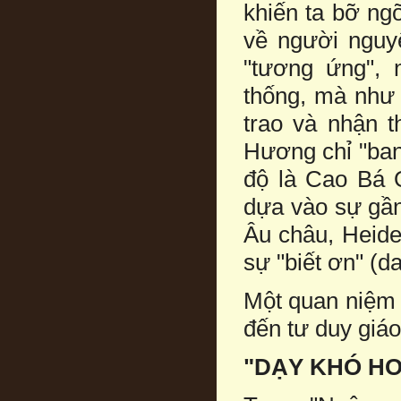
khiến ta bỡ ng
về người nguy
"tương ứng", 
thống, mà như 
trao và nhận 
Hương chỉ "ban
độ là Cao Bá Q
dựa vào sự gần
Âu châu, Heide
sự "biết ơn" (d
Một quan niệm
đến tư duy giá
"DẠY KHÓ H