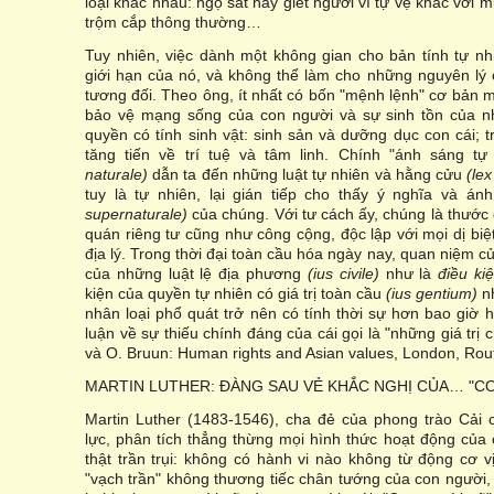
loại khác nhau: ngộ sát hay giết người vì tự vệ khác với 
trộm cắp thông thường…
Tuy nhiên, việc dành một không gian cho bản tính tự n
giới hạn của nó, và không thể làm cho những nguyên lý
tương đối. Theo ông, ít nhất có bốn "mệnh lệnh" cơ bản 
bảo vệ mạng sống của con người và sự sinh tồn của nh
quyền có tính sinh vật: sinh sản và dưỡng dục con cái; t
tăng tiến về trí tuệ và tâm linh. Chính "ánh sáng tự
naturale)
dẫn ta đến những luật tự nhiên và hằng cửu
(lex
tuy là tự nhiên, lại gián tiếp cho thấy ý nghĩa và á
supernaturale)
của chúng. Với tư cách ấy, chúng là thước 
quán riêng tư cũng như công cộng, độc lập với mọi dị biệt
địa lý. Trong thời đại toàn cầu hóa ngày nay, quan niệm củ
của những luật lệ địa phương
(ius civile)
như là
điều ki
kiện của quyền tự nhiên có giá trị toàn cầu
(ius gentium)
n
nhân loại phổ quát trở nên có tính thời sự hơn bao giờ 
luận về sự thiếu chính đáng của cái gọi là "những giá trị
và O. Bruun: Human rights and Asian values, London, Rou
MARTIN LUTHER: ĐÀNG SAU VẺ KHẮC NGHỊ CỦA… "C
Martin Luther (1483-1546), cha đẻ của phong trào Cải 
lực, phân tích thẳng thừng mọi hình thức hoạt động của 
thật trần trụi: không có hành vi nào không từ động cơ v
"vạch trần" không thương tiếc chân tướng của con người,