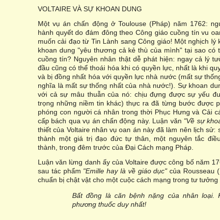
VOLTAIRE VÀ SỰ KHOAN DUNG
Một vụ án chấn động ở Toulouse (Pháp) năm 1762: ngườ
hành quyết do đám đông theo Công giáo cuồng tín vu oan
muốn cải đạo từ Tin Lành sang Công giáo! Một nghịch lý 
khoan dung "yêu thương cả kẻ thù của mình" tại sao có t
cuồng tín? Nguyên nhân thật dễ phát hiện: ngay cả lý t
đầu cũng có thể thoái hóa khi có quyền lực, nhất là khi q
và bị đồng nhất hóa với quyền lực nhà nước (mất sự thống
nghĩa là mất sự thống nhất của nhà nước!). Sự khoan du
với cả sự mâu thuẫn của nó: chịu đựng được sự yếu đu
trọng những niềm tin khác) thực ra đã từng bước được phụ
phóng con người cá nhân trong thời Phục Hưng và Cải cá
cấp bách qua vụ án chấn động này. Luận văn
"Về sự kho
thiết của Voltaire nhân vụ oan án này đã làm nên lịch sử: 
thành một giá trị đạo đức tự thân, một nguyên tắc điề
thành, trong đêm trước của Đại Cách mạng Pháp.
Luận văn lừng danh ấy của Voltaire được công bố năm 1
sau tác phẩm
"Emille hay là về giáo dục"
của Rousseau (
chuẩn bị chật vật cho một cuộc cách mạng trong tư tưởng 
Bất đồng là căn bệnh nặng của nhân loại. 
phương thuốc duy nhất!