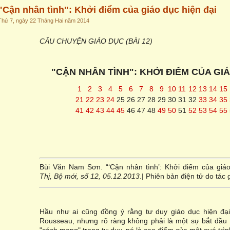
"Cận nhân tình": Khởi điểm của giáo dục hiện đại
Thứ 7, ngày 22 Tháng Hai năm 2014
CÂU CHUYỆN GIÁO DỤC (BÀI 12)
"CẬN NHÂN TÌNH": KHỞI ĐIỂM CỦA GIÁ
1
2
3
4
5
6
7
8
9
10
11
12
13
14
15
21
22
23
24
25
26
27
28
29
30
31
32
33
34
35
41
42
43
44
45
46
47
48
49
50
51
52
53
54
55
Bùi Văn Nam Sơn. “‘Cận nhân tình’: Khởi điểm của giáo
Thị, Bộ mới, số 12, 05.12.2013
.| Phiên bản điện tử do tác 
Hầu như ai cũng đồng ý rằng tư duy giáo dục hiện đại 
Rousseau, nhưng rõ ràng không phải là một sự bắt đầu 