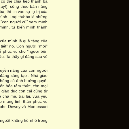
có thể chia tiếp thành ba
nay!), sống theo bản năng
, thì tin vào sự tự trị của
ình. Loại thứ ba là những
, "con người cũ" xem mình
 mình, tự biến mình thành
 của mình là quà tặng của
 tiết” nó. Con người "mới"
để phục vụ cho "người bên
u. Ta thấy gì đàng sau vẻ
 quyền năng của con người
 đấng sáng tạo". Nhà giáo
ứ không có ảnh hưởng quyết
yển hóa tâm thức, còn mọi
 giáo dục con cái cũng từ
cha mẹ, trái lại, vừa yêu
áo mang tinh thần phục vụ
 John Dewey và Montessori
 ngoặt không hề nhỏ trong