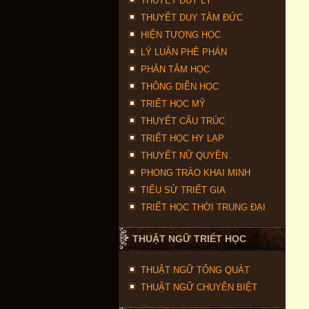
THUYẾT DUY LÝ
THUYẾT DUY TÂM ĐỨC
HIỆN TƯỢNG HỌC
LÝ LUẬN PHÊ PHÁN
PHÂN TÂM HỌC
THÔNG DIỄN HỌC
TRIẾT HỌC MỸ
THUYẾT CẤU TRÚC
TRIẾT HỌC HY LẠP
THUYẾT NỮ QUYỀN
PHONG TRÀO KHAI MINH
TIỂU SỬ TRIẾT GIA
TRIẾT HỌC THỜI TRUNG ĐẠI
THUẬT NGỮ TRIẾT HỌC
THUẬT NGỮ TỔNG QUÁT
THUẬT NGỮ CHUYÊN BIỆT