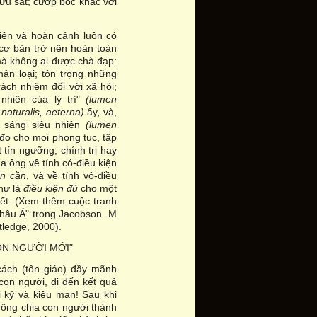
mưu sát; cướp bóc khác với
hiên và hoàn cảnh luôn có
 cơ bản trở nên hoàn toàn
mà không ai được chà đạp:
ân loại; tôn trọng những
rách nhiệm đối với xã hội;
 nhiên của lý trí"
(lumen
 naturalis, aeterna)
ấy
,
và,
nh sáng siêu nhiên
(lumen
đo cho mọi phong tục, tập
 tín ngưỡng, chính trị hay
a ông về tính có-điều kiện
ện cần
, và về tính vô-điều
hư là
điều kiện đủ
cho một
hết. (Xem thêm cuộc tranh
 châu Á" trong Jacobson. M
tledge, 2000).
ON NGƯỜI MỚI"
cách (tôn giáo) đầy mãnh
con người, đi đến kết quả
ị kỷ và kiêu mạn! Sau khi
 ông chia con người thành