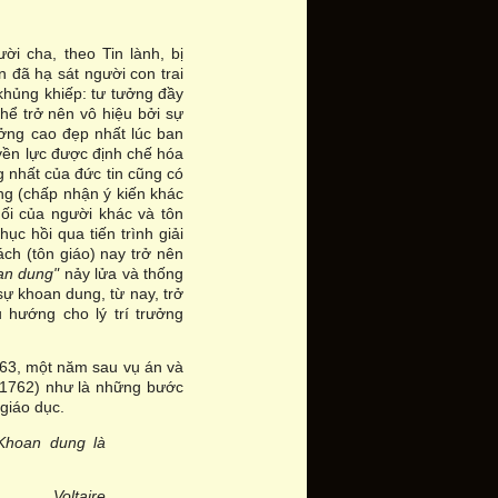
i cha, theo Tin lành, bị
 đã hạ sát người con trai
khủng khiếp: tư tưởng đầy
hể trở nên vô hiệu bởi sự
ưởng cao đẹp nhất lúc ban
uyền lực được định chế hóa
 nhất của đức tin cũng có
ng (chấp nhận ý kiến khác
ối của người khác và tôn
c hồi qua tiến trình giải
ch (tôn giáo) nay trở nên
an dung"
nảy lửa và thống
sự khoan dung, từ nay, trở
u hướng cho lý trí trưởng
763, một năm sau vụ án và
1762) như là những bước
giáo dục.
Khoan dung là
Voltaire