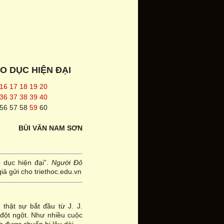
O DỤC HIỆN ĐẠI
16
17
18
19
20
36
37
38
39
40
56
57
58
59
60
BÙI VĂN NAM SƠN
 dục hiện đại”.
Người Đô
giả gửi cho triethoc.edu.vn
thật sự bắt đầu từ J. J.
đột ngột. Như nhiều cuộc