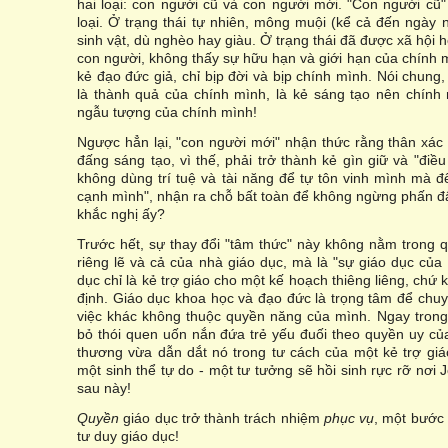
hai loại: con người cũ và con người mới. "Con người cũ" 
loại. Ở trạng thái tự nhiên, mông muội (kể cả đến ngày 
sinh vật, dù nghèo hay giàu. Ở trạng thái đã được xã hội hóa
con người, không thấy sự hữu hạn và giới hạn của chính m
kẻ đạo đức giả, chỉ bịp đời và bịp chính mình. Nói chung
là thành quả của chính mình, là kẻ sáng tạo nên chính
ngẫu tượng của chính mình!
Ngược hẳn lại, "con người mới" nhận thức rằng thân xác
đấng sáng tạo, vì thế, phải trở thành kẻ gìn giữ và "điều
không dùng trí tuệ và tài năng để tự tôn vinh mình mà 
cạnh mình", nhận ra chỗ bất toàn để không ngừng phấn đấ
khắc nghị ấy?
Trước hết, sự thay đổi "tâm thức" này không nằm trong
riêng lẽ và cả của nhà giáo dục, mà là "sự giáo dục của
dục chỉ là kẻ trợ giáo cho một kế hoạch thiêng liêng, ch
định. Giáo dục khoa học và đạo đức là trọng tâm để chu
việc khác không thuộc quyền năng của mình. Ngay trong
bỏ thói quen uốn nắn đứa trẻ yếu đuối theo quyền uy của 
thương vừa dẫn dắt nó trong tư cách của một kẻ trợ gi
một sinh thể tự do - một tư tưởng sẽ hồi sinh rực rỡ nơi
sau này!
Quyền
giáo dục trở thành trách nhiệm
phục vụ
, một bước
tư duy giáo dục!