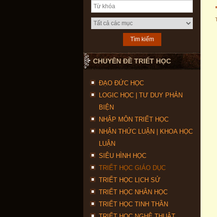
CHUYÊN ĐỀ TRIẾT HỌC
ĐẠO ĐỨC HỌC
LOGIC HỌC | TƯ DUY PHẢN
BIỆN
NHẬP MÔN TRIẾT HỌC
NHẬN THỨC LUẬN | KHOA HỌC
LUẬN
SIÊU HÌNH HỌC
TRIẾT HỌC GIÁO DỤC
TRIẾT HỌC LỊCH SỬ
TRIẾT HỌC NHÂN HỌC
TRIẾT HỌC TINH THẦN
TRIẾT HỌC NGHỆ THUẬT