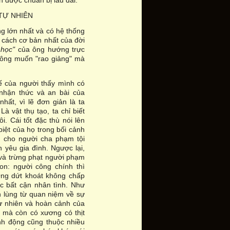
h được chuẩn bị lâu dài.
TỰ NHIÊN
g lớn nhất và có hệ thống
g cách cơ bản nhất của đời
 học"
của ông hướng trực
không muốn "rao giảng" mà
hế của người thấy mình có
ự nhận thức và an bài của
hất, vì lẽ đơn giản là ta
Là vật thụ tạo, ta chỉ biết
i. Cái tốt đặc thù nói lên
biệt của họ trong bối cảnh
u cho người cha phạm tội
h yêu gia đình. Ngược lại,
ữ và trừng phạt người phạm
on: người công chính thì
Ông dứt khoát không chấp
c bất cận nhân tình. Như
h lùng từ quan niệm về sự
 tự nhiên và hoàn cảnh của
, mà còn có xương có thịt
ành động cũng thuộc nhiều