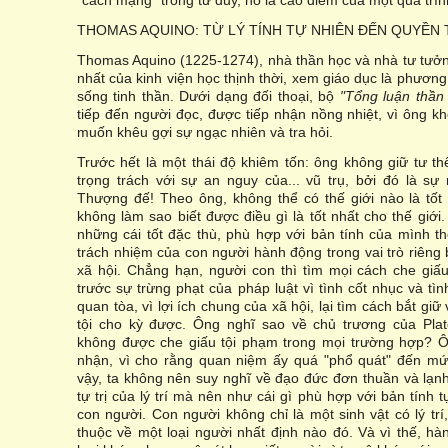
"cách mạng" trong tư duy, nó là cao điểm của một quá trìn
THOMAS AQUINO: TỪ LÝ TÍNH TỰ NHIÊN ĐẾN QUYỀN 
Thomas Aquino (1225-1274), nhà thần học và nhà tư tưởn
nhất của kinh viện học thịnh thời, xem giáo dục là phươn
sống tinh thần. Dưới dạng đối thoại, bộ
"Tổng luận thần
tiếp đến người đọc, được tiếp nhận nồng nhiệt, vì ông 
muốn khêu gợi sự ngạc nhiên và tra hỏi.
Trước hết là một thái độ khiêm tốn: ông không giữ tư t
trọng trách với sự an nguy của... vũ trụ, bởi đó là s
Thượng đế! Theo ông, không thể có thế giới nào là tốt n
không làm sao biết được điều gì là tốt nhất cho thế giới. 
những cái tốt đặc thù, phù hợp với bản tính của mình thô
trách nhiệm của con người hành động trong vai trò riêng 
xã hội. Chẳng hạn, người con thì tìm mọi cách che giấ
trước sự trừng phạt của pháp luật vì tình cốt nhục và tìn
quan tòa, vì lợi ích chung của xã hội, lại tìm cách bắt gi
tội cho kỳ được. Ông nghĩ sao về chủ trương của Plat
không được che giấu tội phạm trong mọi trường hợp? 
nhận, vì cho rằng quan niệm ấy quá "phổ quát" đến mứ
vậy, ta không nên suy nghĩ về đạo đức đơn thuần và lạn
tự trị của lý trí mà nên như cái gì phù hợp với bản tính
con người. Con người không chỉ là một sinh vật có lý trí
thuộc về một loại người nhất định nào đó. Và vì thế, h