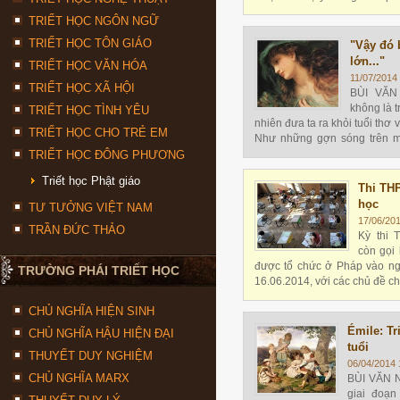
tại. Trái lại, tinh thần ấy gần
TRIẾT HỌC NGÔN NGỮ
của ông trong việc đào luyện 
TRIẾT HỌC TÔN GIÁO
"Vậy đó 
lớn..."
TRIẾT HỌC VĂN HÓA
11/07/2014
TRIẾT HỌC XÃ HỘI
BÙI VĂN
không là t
TRIẾT HỌC TÌNH YÊU
nhiên đưa ta ra khỏi tuổi thơ 
TRIẾT HỌC CHO TRẺ EM
Như những gợn sóng trên m
bão xa, sự thay đổi bắt đầu 
TRIẾT HỌC ĐÔNG PHƯƠNG
say mê
Triết học Phật giáo
Thi THP
học
TƯ TƯỞNG VIỆT NAM
17/06/20
TRẦN ĐỨC THẢO
Kỳ thi 
còn gọi 
được tổ chức ở Pháp vào ng
TRƯỜNG PHÁI TRIẾT HỌC
16.06.2014, với các chủ đề ch
và ES như sau.
CHỦ NGHĨA HIỆN SINH
Émile: Tr
CHỦ NGHĨA HẬU HIỆN ĐẠI
tuổi
THUYẾT DUY NGHIỆM
06/04/2014 
CHỦ NGHĨA MARX
BÙI VĂN 
giai đoạn