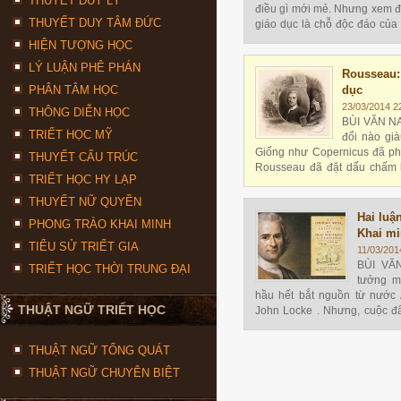
THUYẾT DUY LÝ
điều gì mới mẻ. Nhưng xem đó
THUYẾT DUY TÂM ĐỨC
giáo dục là chỗ độc đáo của
đầu tiên cho thấy ý nghĩa sâu
HIỆN TƯỢNG HỌC
LÝ LUẬN PHÊ PHÁN
Rousseau:
PHÂN TÂM HỌC
dục
23/03/2014 2
THÔNG DIỄN HỌC
BÙI VĂN NA
TRIẾT HỌC MỸ
đổi nào già
Giống như Copernicus đã phá
THUYẾT CẤU TRÚC
Rousseau đã đặt dấu chấm 
TRIẾT HỌC HY LẠP
truyền về trẻ em, bằng cách 
tạo vật
THUYẾT NỮ QUYỀN
Hai luậ
PHONG TRÀO KHAI MINH
Khai mi
TIỂU SỬ TRIẾT GIA
11/03/201
BÙI VĂ
TRIẾT HỌC THỜI TRUNG ĐẠI
tưởng m
hầu hết bắt nguồn từ nước 
THUẬT NGỮ TRIẾT HỌC
John Locke . Nhưng, cuộc đấ
minh ấy lại diễn ra quyết liệ
thủ rất mạnh. Giá
THUẬT NGỮ TỔNG QUÁT
THUẬT NGỮ CHUYÊN BIỆT