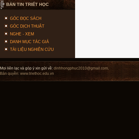
BẢN TIN TRIẾT HỌC
GÓC ĐỌC SÁCH
GÓC DỊCH THUẬT
NGHE - XEM
DANH MỤC TÁC GIẢ
TÀI LIỆU NGHIÊN CỨU
Mọi liên lạc và góp ý xin gửi về:
dinhhongphuc2010@gmail.com
.
Bản quyền:
www.triethoc.edu.vn