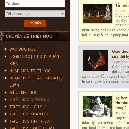
Từ một 
27/11/201
Việc qua
tắc đạo
pháp quy
nhau trong nhân dân không ph
trái lại, là khôi phục pháp luật.
CHUYÊN ĐỀ TRIẾT HỌC
ĐẠO ĐỨC HỌC
Giáo dục
LOGIC HỌC | TƯ DUY PHẢN
của thế k
14/09/2014 
BIỆN
Giáo dục l
NHẬP MÔN TRIẾT HỌC
dốt nát, s
xã hội bình đẳng và cởi mở, kh
NHẬN THỨC LUẬN | KHOA HỌC
trí con người bắt nguồn từ bả
LUẬN
mọi "chân lý" có sẵn
SIÊU HÌNH HỌC
Lý tưởn
TRIẾT HỌC GIÁO DỤC
Humbol
TRIẾT HỌC LỊCH SỬ
thoại?
11/07/201
TRIẾT HỌC NHÂN HỌC
Dạy cho
TRIẾT HỌC TINH THẦN
thần Hy Lạp không phải là r
mơ, hoài cổ, lý tưởng hóa qu
TRIẾT HỌC NGHỆ THUẬT