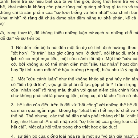
cạnh: kiểm tra sự hiểu biết của ta về thế giới, đồng thời kiểm tra v
thế, khai minh là không còn phục tùng mù quáng những gì ta tin và t
chúng chỉ là sản phẩm của "sự lười biếng và hèn nhát" của chính bả
"khai minh" rõ ràng đã chứa đựng sẵn tiềm năng tự phê phán, kể cả 
bộ".
Và, trong thực tế, đã không thiếu những luận cứ vạch ra những chỗ m
"dễ dãi" về sự tiến bộ:
1. Nói đến tiến bộ là nói đến một ẩn dụ có tính định hướng, theo
"tốt hơn"; "ở trên" bao giờ cũng hơn "ở dưới", nói khác đi, một
lịch sử có một mục tiêu, một cứu cánh tối hậu. Một thứ "cứu cá
cớ, bởi không ai có thể nhận diện một "siêu tác nhân" hoạt độ
hay "lý tính ranh mãnh" ở hậu trường (Hegel), hiểu như là ý nghĩa
2. Một "cứu cánh luận" như thế không khéo sẽ phá hủy nền tản
sẽ "tiến bộ đi lên", việc gì tôi phải nỗ lực góp phần? Trầm trọ
của "nhân loại" rõ ràng mâu thuẫn với quan niệm của chính Kan
chứ không phải chỉ là phương tiện, công cụ, dù là cho "lịch sử nhâ
3. hệ luận của điều trên là đối xử "bất công" với những thế hệ đi
cá nhân quá ngắn ngủi, không kịp "phát triển hết mọi tố chất và k
thế hệ. Thế nhưng, các thế hệ tiền nhân phải chăng chỉ là "chất 
hay, như Hannah Arendt nhận xét: "sự tiến bộ của giống loài chẳ
hết cả!". Một câu hỏi trầm trọng cho triết học giáo dục!
4. sự tiến bộ của giống loài hóa ra là một sự "vô tận giả mạo", t