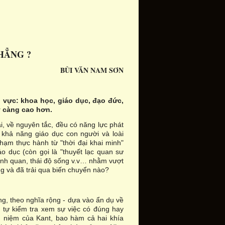
HẲNG ?
BÙI VĂN NAM SƠN
h vực: khoa học, giáo dục, đạo đức,
y càng cao hơn.
i, về nguyên tắc, đều có năng lực phát
o khả năng giáo dục con người và loài
phạm thực hành từ "thời đại khai minh"
áo dục (còn gọi là "thuyết lạc quan sư
sinh quan, thái độ sống v.v… nhằm vượt
g và đã trải qua biến chuyển nào?
ống, theo nghĩa rộng - dựa vào ẩn dụ về
ể tự kiểm tra xem sự việc có đúng hay
n niệm của Kant, bao hàm cả hai khía