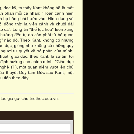
, đọc kỹ, ta thấy Kant không hề là một
hân phận mỗi cá nhân: "Hoàn cảnh hiện
 mà họ hăng hái bước vào. Hình dung về
 đồng thời là viễn cảnh về chuỗi dài
o cả". Lòng tin "thế tục hóa" luôn xung
ục hướng đến tự do cần phải từ bỏ quan
ng" nào đó. Theo Kant, không có những
iáo dục, giống như không có những quy
 người tự quyết về số phận của mình,
ật, giáo dục, theo Kant, là sự tìm tòi
 định hướng cho chính mình. "Giáo dục
"nghệ sĩ"), một quan niệm vượt lên chủ
của thuyết Duy tâm Đức sau Kant, một
u tiếp theo đây.
tác giả gửi cho triethoc.edu.vn.