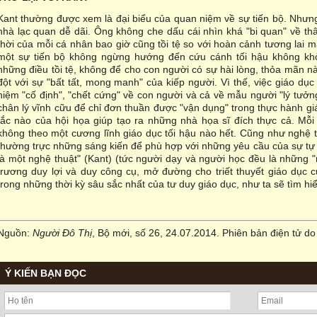
Kant thường được xem là đại biểu của quan niệm về sự tiến bộ. Nhưng
nhà lạc quan dễ dãi. Ông không che dấu cái nhìn khá "bi quan" về t
thời của mỗi cá nhân bao giờ cũng tồi tệ so với hoàn cảnh tương lai
một sự tiến bộ không ngừng hướng đến cứu cánh tối hậu không khỏi
những điều tồi tệ, không để cho con người có sự hài lòng, thỏa mãn nà
đột với sự "bất tất, mong manh" của kiếp người. Vì thế, việc giáo d
niệm "cố định", "chết cứng" về con người và cả về mẫu người "lý tưở
chân lý vĩnh cữu để chỉ đơn thuần được "vận dụng" trong thực hành g
tắc nào của hội họa giúp tạo ra những nhà họa sĩ đích thực cả. Mỗi
không theo một cương lĩnh giáo dục tối hậu nào hết. Cũng như nghệ thu
thường trực những sáng kiến để phù hợp với những yêu cầu của sự tự
là một nghệ thuật" (Kant) (tức người dạy và người học đều là những 
trương duy lợi và duy công cụ, mở đường cho triết thuyết giáo dục 
trong những thời kỳ sâu sắc nhất của tư duy giáo dục, như ta sẽ tìm hiể
Nguồn:
Người Đô Thị
, Bộ mới, số 26, 24.07.2014. Phiên bản điện tử do 
Ý KIẾN BẠN ĐỌC