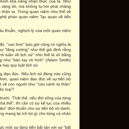
ề chính khả năng nhận thức của ta. Như
a vâng lời, mà không tự hỏi phải chăng
n thân ta. Trong quan niệm như thế về
phê phán quan niệm "lạc quan về tiến
âu thuẫn, nghịch lý của một quan niệm
 đó, "cao hơn" bao giờ cũng có nghĩa là
 sự "tăng cường" như thế giả định rằng
nh luận về lịch sử" như thế là vô bằng
ng như "bàn tay vô hình" (Adam Smith)
 hay quy luật lịch sử.
g đạo đức. Nếu lịch sử đàng nào cũng
ng hơn, quan niệm đạo đức về sự tiến bộ
t về con người như "cứu cánh tự thân"
n loại"!
 trước. Thật thế, nếu đời sống của từng
hả thể", thì cần có sự kế tục của nhiều
liệu" đơn thuần cho sự tiến bộ vô danh,
ng mang lại ích lợi gì cho từng cá nhân
ức một sự tăng tiến bất tận với sự "bất