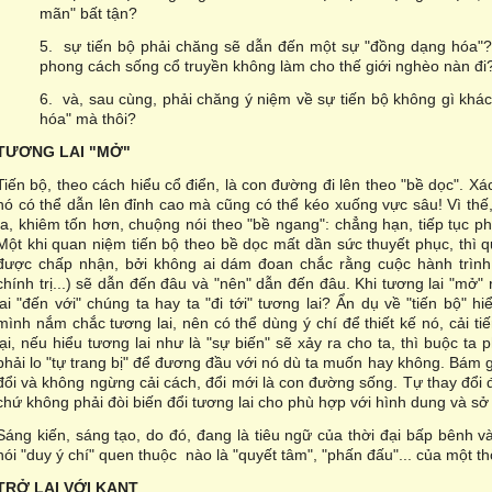
mãn" bất tận?
5. sự tiến bộ phải chăng sẽ dẫn đến một sự "đồng dạng hóa"? 
phong cách sống cổ truyền không làm cho thế giới nghèo nàn đi
6. và, sau cùng, phải chăng ý niệm về sự tiến bộ không gì khác
hóa" mà thôi?
TƯƠNG LAI "MỞ"
Tiến bộ, theo cách hiểu cổ điển, là con đường đi lên theo "bề dọc". Xác
nó có thể dẫn lên đỉnh cao mà cũng có thể kéo xuống vực sâu! Vì thế
ta, khiêm tốn hơn, chuộng nói theo "bề ngang": chẳng hạn, tiếp tục phá
Một khi quan niệm tiến bộ theo bề dọc mất dần sức thuyết phục, thì 
được chấp nhận, bởi không ai dám đoan chắc rằng cuộc hành trình 
chính trị...) sẽ dẫn đến đâu và "nên" dẫn đến đâu. Khi tương lai "mở" 
lai "đến với" chúng ta hay ta "đi tới" tương lai? Ẩn dụ về "tiến bộ" hi
mình nắm chắc tương lai, nên có thể dùng ý chí để thiết kế nó, cải 
lại, nếu hiểu tương lai như là "sự biến" sẽ xảy ra cho ta, thì buộc t
phải lo "tự trang bị" để đương đầu với nó dù ta muốn hay không. Bám g
đổi và không ngừng cải cách, đổi mới là con đường sống. Tự thay đổi đ
chứ không phải đòi biến đổi tương lai cho phù hợp với hình dung và s
Sáng kiến, sáng tạo, do đó, đang là tiêu ngữ của thời đại bấp bênh 
nói "duy ý chí" quen thuộc nào là "quyết tâm", "phấn đấu"... của một th
TRỞ LẠI VỚI KANT