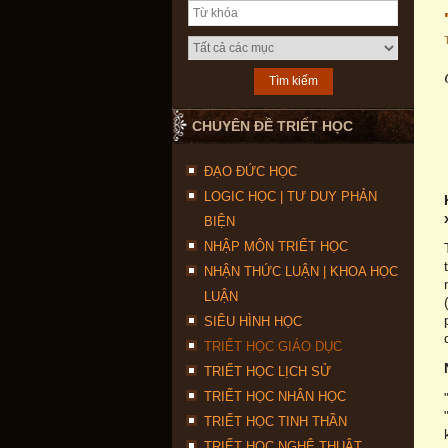
CHUYÊN ĐỀ TRIẾT HỌC
ĐẠO ĐỨC HỌC
LOGIC HỌC | TƯ DUY PHẢN
BIỆN
NHẬP MÔN TRIẾT HỌC
NHẬN THỨC LUẬN | KHOA HỌC
LUẬN
SIÊU HÌNH HỌC
TRIẾT HỌC GIÁO DỤC
TRIẾT HỌC LỊCH SỬ
TRIẾT HỌC NHÂN HỌC
TRIẾT HỌC TINH THẦN
TRIẾT HỌC NGHỆ THUẬT