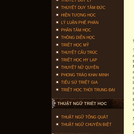
THUYẾT DUY LÝ
THUYẾT DUY TÂM ĐỨC
HIỆN TƯỢNG HỌC
LÝ LUẬN PHÊ PHÁN
PHÂN TÂM HỌC
THÔNG DIỄN HỌC
TRIẾT HỌC MỸ
THUYẾT CẤU TRÚC
TRIẾT HỌC HY LẠP
THUYẾT NỮ QUYỀN
PHONG TRÀO KHAI MINH
TIỂU SỬ TRIẾT GIA
TRIẾT HỌC THỜI TRUNG ĐẠI
THUẬT NGỮ TRIẾT HỌC
THUẬT NGỮ TỔNG QUÁT
THUẬT NGỮ CHUYÊN BIỆT