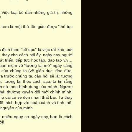
Việc loại bỏ dần những giá trị, những
?
 hơn là một thứ tôn giáo được "thế tục
 định theo "bề dọc" là việc rất khó, bởi
, thay cho cách nói ấy, ngày nay người
t triển, tiếp tực học tập. đào tạo v.v…
quan niệm về "tương lai mở" ngày càng
của chúng ta (về giáo dục, đạo đức,
ra trước chúng ta, câu hỏi sẽ là: tương
ểu tương lai theo cách sau: ta tin rằng
tiến nó theo hình dung của mình. Ngược
a phải thường xuyên đổi mới chính mình,
iữ cái cũ sẽ đón nhận thất bại. Tự thay
ể thích hợp với hoàn cảnh và tình thế,
ở nguyện của mình.
và nhiều nguy cơ ngày nay, hơn là cách
ời!