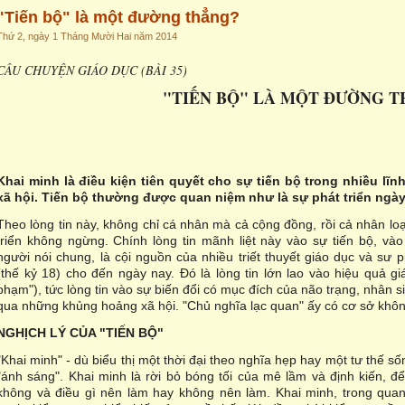
"Tiến bộ" là một đường thẳng?
Thứ 2, ngày 1 Tháng Mười Hai năm 2014
CÂU CHUYỆN GIÁO DỤC (BÀI 35)
"TIẾN BỘ" LÀ MỘT ĐƯỜNG T
Khai minh là điều kiện tiên quyết cho sự tiến bộ trong nhiều lĩn
xã hội. Tiến bộ thường được quan niệm như là sự phát triển ngà
Theo lòng tin này, không chỉ cá nhân mà cả cộng đồng, rồi cả nhân loạ
triển không ngừng. Chính lòng tin mãnh liệt này vào sự tiến bộ, và
người nói chung, là cội nguồn của nhiều triết thuyết giáo dục và sư 
(thế kỷ 18) cho đến ngày nay. Đó là lòng tin lớn lao vào hiệu quả gi
phạm"), tức lòng tin vào sự biến đổi có mục đích của não trạng, nhân 
qua những khủng hoảng xã hội. "Chủ nghĩa lạc quan" ấy có cơ sở khôn
NGHỊCH LÝ CỦA "TIẾN BỘ"
"Khai minh" - dù biểu thị một thời đại theo nghĩa hẹp hay một tư thế s
"ánh sáng". Khai minh là rời bỏ bóng tối của mê lầm và định kiến, đ
không và điều gì nên làm hay không nên làm. Khai minh, trong qua