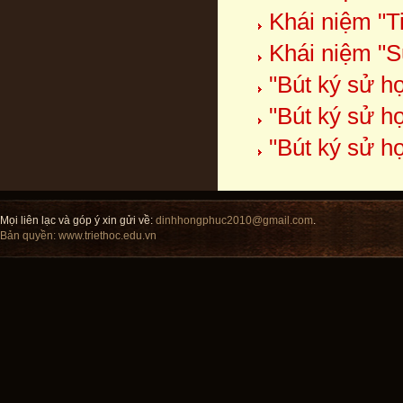
Khái niệm "T
Khái niệm "S
"Bút ký sử h
"Bút ký sử h
"Bút ký sử họ
Mọi liên lạc và góp ý xin gửi về:
dinhhongphuc2010@gmail.com
.
Bản quyền:
www.triethoc.edu.vn