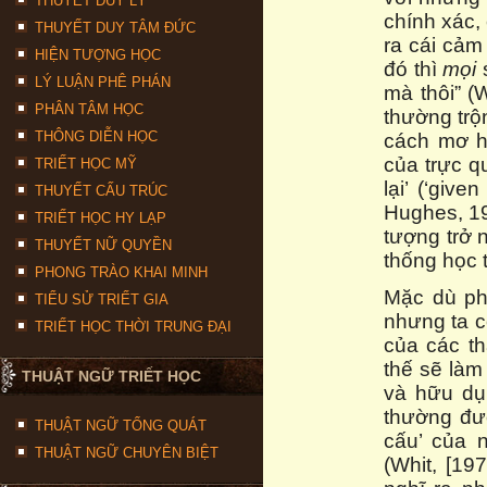
THUYẾT DUY LÝ
chính xác,
THUYẾT DUY TÂM ĐỨC
ra cái cảm
HIỆN TƯỢNG HỌC
đó thì
mọi
s
LÝ LUẬN PHÊ PHÁN
mà thôi” (
PHÂN TÂM HỌC
thường trộ
THÔNG DIỄN HỌC
cách mơ hồ
của trực q
TRIẾT HỌC MỸ
lại’ (‘give
THUYẾT CẤU TRÚC
Hughes, 19
TRIẾT HỌC HY LẠP
tượng trở 
THUYẾT NỮ QUYỀN
thống học 
PHONG TRÀO KHAI MINH
Mặc dù ph
TIỂU SỬ TRIẾT GIA
nhưng ta c
TRIẾT HỌC THỜI TRUNG ĐẠI
của các th
thế sẽ làm
THUẬT NGỮ TRIẾT HỌC
và hữu dụ
thường đượ
THUẬT NGỮ TỔNG QUÁT
cấu’ của 
THUẬT NGỮ CHUYÊN BIỆT
(Whit, [19