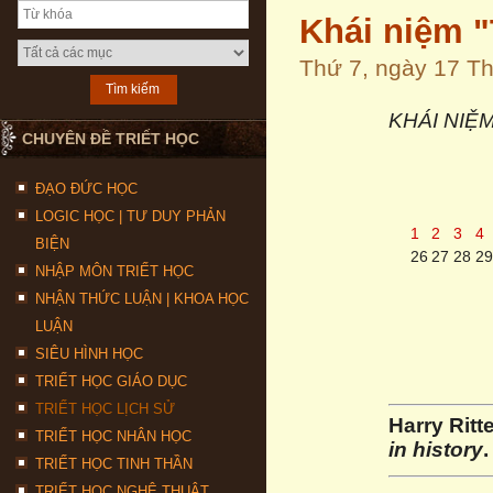
Khái niệm "
Thứ 7, ngày 17 T
KHÁI NIỆ
CHUYÊN ĐỀ TRIẾT HỌC
ĐẠO ĐỨC HỌC
LOGIC HỌC | TƯ DUY PHẢN
1
2
3
4
BIỆN
26
27
28
29
NHẬP MÔN TRIẾT HỌC
NHẬN THỨC LUẬN | KHOA HỌC
LUẬN
SIÊU HÌNH HỌC
TRIẾT HỌC GIÁO DỤC
TRIẾT HỌC LỊCH SỬ
Harry Ritt
TRIẾT HỌC NHÂN HỌC
in history
TRIẾT HỌC TINH THẦN
TRIẾT HỌC NGHỆ THUẬT