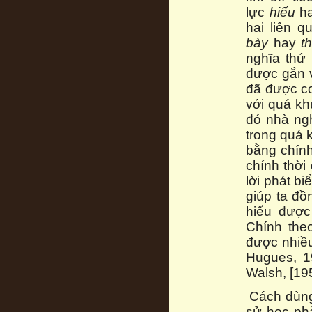
lực
hiểu
h
hai liên 
bày
hay
t
nghĩa thứ 
được gắn v
đã được co
với quá kh
đó nhà ngh
trong quá k
bằng chính
chính thời
lời phát b
giúp ta đồ
hiểu được
Chính the
được nhiều
Hugues, 1
Walsh, [19
Cách dùng 
sử học phả