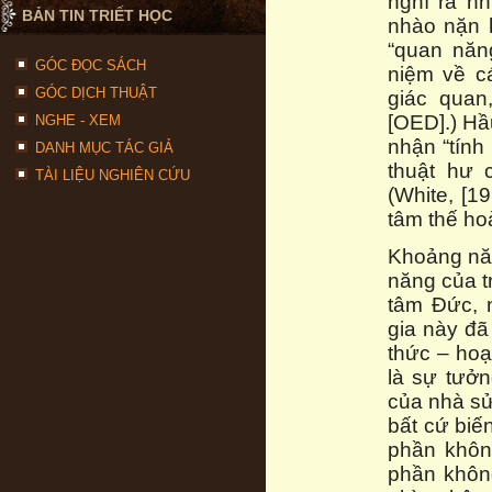
nghĩ ra nh
BẢN TIN TRIẾT HỌC
nhào nặn 
“quan năn
GÓC ĐỌC SÁCH
niệm về cá
GÓC DỊCH THUẬT
giác quan
[OED].) Hầu
NGHE - XEM
nhận “tính
DANH MỤC TÁC GIẢ
thuật hư 
TÀI LIỆU NGHIÊN CỨU
(White, [1
tâm thế hoà
Khoảng nă
năng của t
tâm Đức, n
gia này đã
thức – hoạ
là sự tưởn
của nhà sử
bất cứ biế
phần không
phần khôn