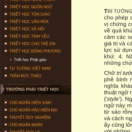
TRIẾT HỌC NGÔN NGỮ
T
RÍ TƯỞN
TRIẾT HỌC TÔN GIÁO
cho phép 
TRIẾT HỌC VĂN HÓA
vị chứng c
TRIẾT HỌC XÃ HỘI
về quá khứ
cảm các s
TRIẾT HỌC TÌNH YÊU
giá trị và 
TRIẾT HỌC CHO TRẺ EM
lực sử dụn
TRIẾT HỌC ĐÔNG PHƯƠNG
khứ. 4. N
Triết học Phật giáo
những chứn
TƯ TƯỞNG VIỆT NAM
Chữ
trí tư
TRẦN ĐỨC THẢO
phê bình n
nghĩa khá
TRƯỜNG PHÁI TRIẾT HỌC
thuật ngữ 
(‘
style
’). 
CHỦ NGHĨA HIỆN SINH
ngữ này mộ
CHỦ NGHĨA HẬU HIỆN ĐẠI
từ sáo rỗn
THUYẾT DUY NGHIỆM
và cách ng
ấy cũng lỏ
CHỦ NGHĨA MARX
với những 