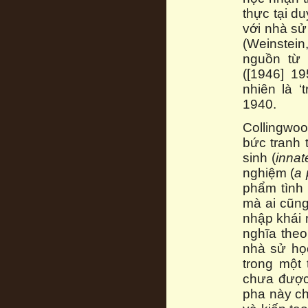
thực tại d
với nhà sử 
(Weinstein
nguồn từ 
([1946] 1
nhiên là 
1940.
Collingwoo
bức tranh 
sinh (
innat
nghiệm (
a 
phẩm tình 
mà ai cũng
nhập khái 
nghĩa theo
nhà sử họ
trong một 
chưa được 
pha này c