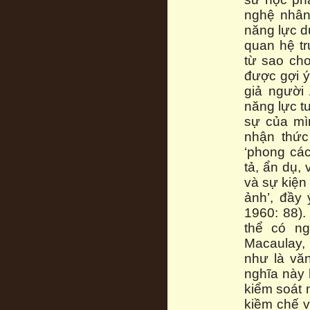
nghệ nhân 
năng lực d
quan hệ tr
từ sao cho
được gợi ý
giả người
năng lực t
sự của mì
nhận thức
‘phong các
tả, ẩn dụ,
và sự kiện
ảnh’, đầy
1960: 88).
thể có ng
Macaulay,
như là vă
nghĩa này 
kiểm soát 
kiềm chế v