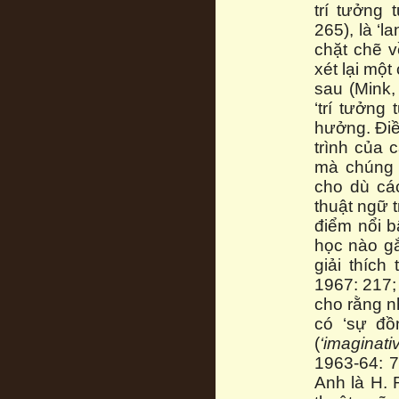
trí tưởng 
265), là ‘
chặt chẽ v
xét lại mộ
sau (Mink,
‘trí tưởng
hưởng. Điề
trình của 
mà chúng t
cho dù cá
thuật ngữ 
điểm nổi b
học nào 
giải thích
1967: 217;
cho rằng n
có ‘sự đồ
(
‘imaginat
1963-64: 
Anh là H. 