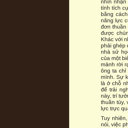
nhìn nhận
tính tích 
bằng cách
năng lực c
đơn thuần 
được chún
Khác với n
phải ghép 
nhà sử họ
của một bi
mảnh rời r
ông ta chỉ
mình. Sự k
là ở chỗ n
để trải ng
này, trí t
thuần túy,
lực trực qu
Tuy nhiên,
nói, việc p