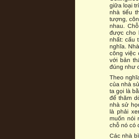
giữa loại t
nhà tiểu t
tượng, côn
nhau. Chỗ
được cho l
nhất: cấu 
nghĩa. Nhà
công việc
với bản th
đúng như ch
Theo nghĩa
của nhà sử
ta gọi là 
để thăm dò
nhà sử học
là phải xe
muốn nói 
chỗ nó có 
Các nhà bì