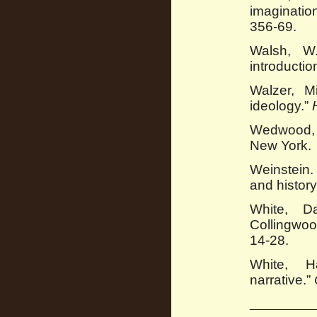
imaginatio
356-69.
Walsh, W.
introductio
Walzer, M
ideology.”
Wedwood,
New York.
Weinstein.
and history
White, Da
Collingwoo
14-28.
White, H
narrative.”
__________