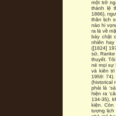
một trở ng
thành lệ 
1886), ngư
thân lịch 
nào hi vọn
ra là về m
bày chặt 
nhiên hay 
([1824] 19
sử, Ranke 
thuyết. Tô
né mọi sự 
và kiên tr
1959: 74).
(historica
phải là ‘s
hiện ra ‘c
134-35), k
kiện. Còn
tượng lịch