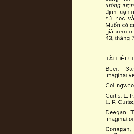
tưởng tượ
định luận 
sử học vẫn
Muốn có cá
giả xem mụ
43, tháng 7
TÀI LIỆU
Beer, Sa
imaginativ
Collingwoo
Curtis, L. 
L. P. Curtis
Deegan, Th
imaginatio
Donagan,