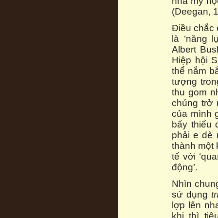
nhà mỹ học
(Deegan, 1
Điều chắc 
là ‘năng 
Albert Bus
Hiệp hội 
thể nắm bắt
tượng tron
thu gom n
chúng trở 
của mình g
bẩy thiếu
phải e dè 
thành một k
tế với ‘qu
động’.
Nhìn chung
sử dụng
t
lợp lên nh
khi thì t