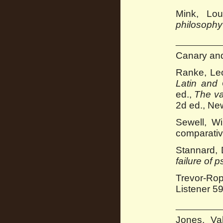
Mink, Lo
philosophy
__________
Canary and
Ranke, Leo
Latin and
ed.,
The var
2d ed., Ne
Sewell, Wi
comparativ
Stannard, 
failure of 
Trevor-Ro
Listener 59
__________
Jones, Va