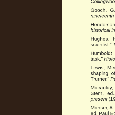
Collingwo
Gooch, G
nineteenth 
Henderson
historical 
Hughes, H
scientist.”
Humboldt 
task.”
Hist
Lewis, Mer
shaping of
Trurner.”
Pa
Macaulay, 
Stern, ed
present
(19
Manser, A.
ed. Paul E