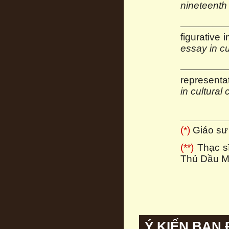
nineteenth
__________
figurative
essay in cul
__________
representa
in cultural 
(*)
Giáo sư 
(**)
Thạc sĩ
Thủ Dầu M
Ý KIẾN BẠN