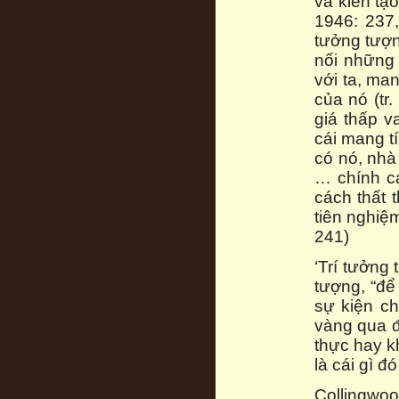
và kiến tạ
1946: 237,
tưởng tượn
nối những
với ta, man
của nó (tr
giá thấp v
cái mang t
có nó, nhà
… chính cá
cách thất 
tiên nghiệm
241)
‘Trí tưởng
tượng, “để
sự kiện ch
vàng qua đ
thực hay k
là cái gì đ
Collingwo