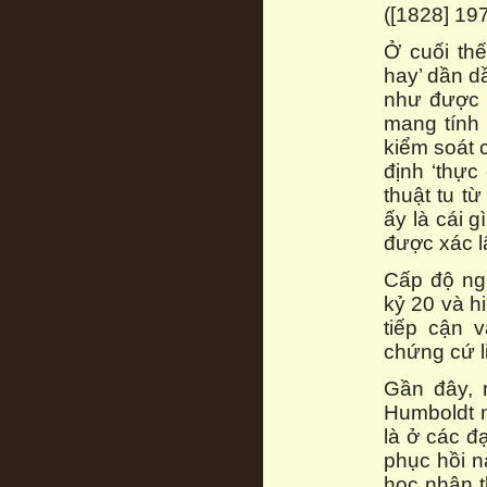
([1828] 197
Ở cuối thế
hay’ dần dầ
như được c
mang tính 
kiểm soát 
định ‘thực
thuật tu từ
ấy là cái 
được xác l
Cấp độ ng
kỷ 20 và h
tiếp cận 
chứng cứ l
Gần đây, n
Humboldt n
là ở các đ
phục hồi n
học nhận t