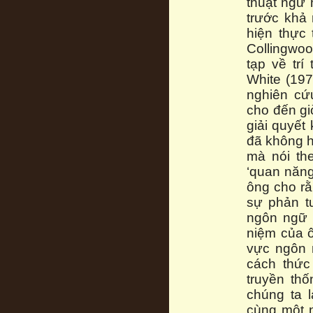
thuật ngữ 
trước khả
hiện thực
Collingwoo
tạp về tr
White (197
nghiên cứ
cho đến giờ
giải quyết
đã không h
mà nói th
‘quan năng
ông cho rằ
sự phản t
ngôn ngữ 
niệm của ô
vực ngôn 
cách thức
truyền th
chúng ta 
cùng một n