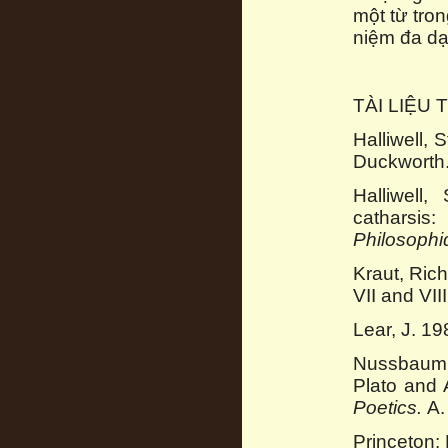
một từ tro
niệm đa dạ
TÀI LIỆU
Halliwell,
Duckworth
Halliwell
catharsi
Philosophi
Kraut, Rich
VII and VII
Lear, J. 19
Nussbaum, 
Plato and A
Poetics.
A. 
Princeton: