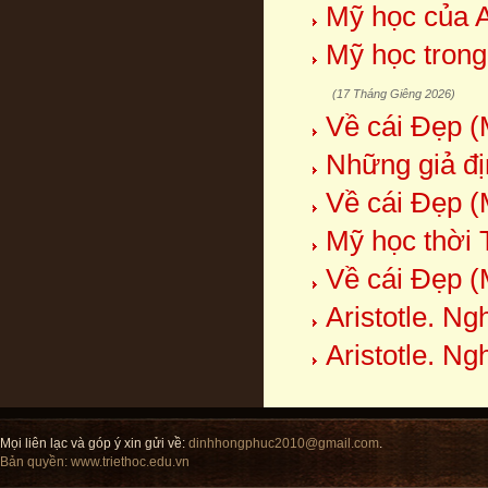
Mỹ học của A
Mỹ học trong
(17 Tháng Giêng 2026)
Về cái Đẹp (
Những giả đ
Về cái Đẹp (
Mỹ học thời 
Về cái Đẹp (
Aristotle. Ng
Aristotle. Ng
Mọi liên lạc và góp ý xin gửi về:
dinhhongphuc2010@gmail.com
.
Bản quyền:
www.triethoc.edu.vn