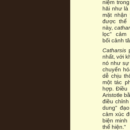
niệm tron
hãi như l
mặt nhận 
được thể 
này,
cathar
lọc" cảm 
bối cảnh tâ
Catharsis
p
nhất, với k
nó như sự 
chuyển hó
dễ chịu t
một tác p
hợp. Điều
Aristotle 
điều chỉn
dung" đạo
cảm xúc đ
biện minh
thể hiện."