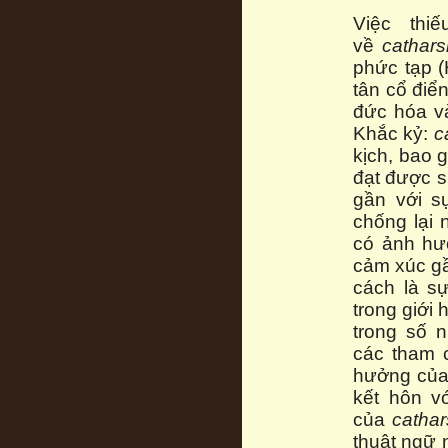
Việc thiế
về
cathars
phức tạp (
tân cổ điể
đức hóa và
Khắc kỷ:
c
kịch, bao 
đạt được 
gần với s
chống lại
có ảnh hư
cảm xúc gầ
cách là s
trong giới
trong số 
các tham 
hưởng của
kết hôn v
của
cathar
thuật ngữ n