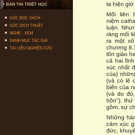
ta hiện gi
BẢN TIN TRIẾT HỌC
Mối liên
GÓC ĐỌC SÁCH
niệm
catha
GÓC DỊCH THUẬT
luận. Nhưn
NGHE - XEM
ràng mối l
ra một s
DANH MỤC TÁC GIẢ
chương 8.
TÀI LIỆU NGHIÊN CỨU
tôn giáo h
cả hai lĩn
xúc nhất đ
của) nhữn
(và có lẽ 
biến của n
(và do đó
hồn"); thứ
gồm, sự c
Những hàm 
cảm xúc gắ
đức, khuyế