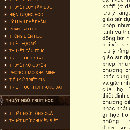
THUYẾT DUY LÝ
khởi" (ở 
THUYẾT DUY TÂM ĐỨC
lưu ý rằng
HIỆN TƯỢNG HỌC
giáo sử d
LÝ LUẬN PHÊ PHÁN
phép nhữn
PHÂN TÂM HỌC
lành và th
THÔNG DIỄN HỌC
động bởi 
TRIẾT HỌC MỸ
hãi và "sự
lưu ý rằng
THUYẾT CẤU TRÚC
giáo sử d
TRIẾT HỌC HY LẠP
phép nhữn
THUYẾT NỮ QUYỀN
phương ph
PHONG TRÀO KHAI MINH
khác cũng 
TIỂU SỬ TRIẾT GIA
và giảm nh
TRIẾT HỌC THỜI TRUNG ĐẠI
của họ. 
thiết định
c
THUẬT NGỮ TRIẾT HỌC
phương di
nhạc nhất 
THUẬT NGỮ TỔNG QUÁT
gì học trò
những n
THUẬT NGỮ CHUYÊN BIỆT
được sự