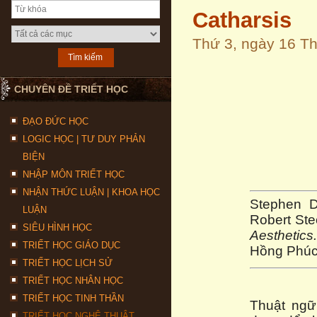
Catharsis
Thứ 3, ngày 16 T
CHUYÊN ĐỀ TRIẾT HỌC
ĐẠO ĐỨC HỌC
LOGIC HỌC | TƯ DUY PHẢN
BIỆN
NHẬP MÔN TRIẾT HỌC
NHẬN THỨC LUẬN | KHOA HỌC
Stephen D
LUẬN
Robert Ste
SIÊU HÌNH HỌC
Aesthetics
.
TRIẾT HỌC GIÁO DỤC
Hồng Phú
TRIẾT HỌC LỊCH SỬ
TRIẾT HỌC NHÂN HỌC
TRIẾT HỌC TINH THẦN
Thuật ngữ 
TRIẾT HỌC NGHỆ THUẬT