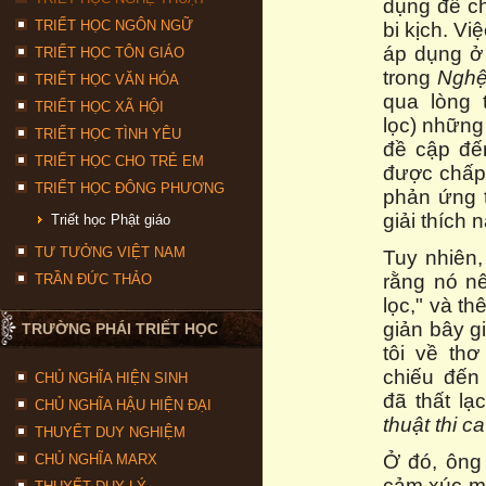
dụng để ch
TRIẾT HỌC NGÔN NGỮ
bi kịch. V
áp dụng ở 
TRIẾT HỌC TÔN GIÁO
trong
Nghệ 
TRIẾT HỌC VĂN HÓA
qua lòng 
TRIẾT HỌC XÃ HỘI
lọc) những
TRIẾT HỌC TÌNH YÊU
đề cập đế
TRIẾT HỌC CHO TRẺ EM
được chấp 
TRIẾT HỌC ĐÔNG PHƯƠNG
phản ứng t
giải thích
Triết học Phật giáo
TƯ TƯỞNG VIỆT NAM
Tuy nhiên,
rằng nó n
TRẦN ĐỨC THẢO
lọc," và th
giản bây gi
TRƯỜNG PHÁI TRIẾT HỌC
tôi về th
chiếu đến
CHỦ NGHĨA HIỆN SINH
đã thất lạ
CHỦ NGHĨA HẬU HIỆN ĐẠI
thuật thi ca
THUYẾT DUY NGHIỆM
Ở đó, ông
CHỦ NGHĨA MARX
cảm xúc mạ