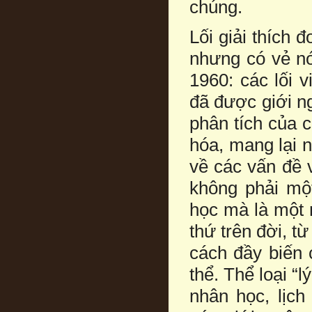
chúng.
Lối giải thích 
nhưng có vẻ nó
1960: các lối 
đã được giới n
phân tích của 
hóa, mang lại n
về các vấn đề 
không phải mộ
học mà là một 
thứ trên đời, 
cách đầy biến 
thể. Thể loại “
nhân học, lịch