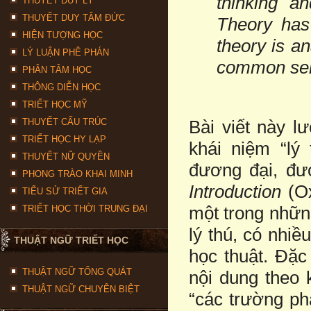
thinking a
THUYẾT DUY LÝ
THUYẾT DUY TÂM ĐỨC
Theory has 
HIỆN TƯỢNG HỌC
theory is an
LÝ LUẬN PHÊ PHÁN
common sens
PHÂN TÂM HỌC
THÔNG DIỄN HỌC
TRIẾT HỌC MỸ
THUYẾT CẤU TRÚC
Bài viết này lư
TRIẾT HỌC HY LẠP
khái niệm “lý
THUYẾT NỮ QUYỀN
đương đại, đư
PHONG TRÀO KHAI MINH
Introduction
(O
TIỂU SỬ TRIẾT GIA
một trong nhữn
TRIẾT HỌC THỜI TRUNG ĐẠI
lý thú, có nhi
THUẬT NGỮ TRIẾT HỌC
học thuật. Đặc
THUẬT NGỮ TỔNG QUÁT
nội dung theo 
THUẬT NGỮ CHUYÊN BIỆT
“các trường ph