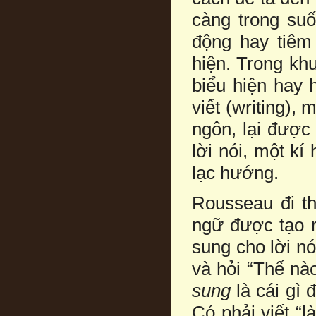
càng trong suố
động hay tiêm
hiện. Trong kh
biểu hiện hay h
viết (writing),
ngôn, lại được 
lời nói, một kí
lạc hướng.
Rousseau đi th
ngữ được tạo ra
sung cho lời nó
và hỏi “Thế nà
sung
là cái gì 
Có phải viết “