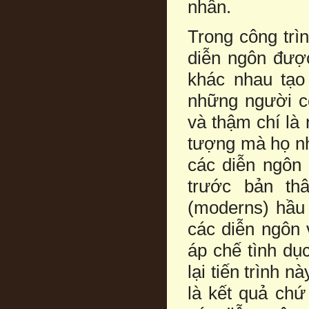
nhân.
Trong công trì
diễn ngôn được
khác nhau tạo 
những người c
và thậm chí là 
tượng mà họ nh
các diễn ngôn n
trước bản th
(moderns) hầu
các diễn ngôn 
áp chế tình dụ
lại tiến trình 
là kết quả ch