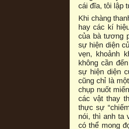
cái đĩa, tôi lập
Khi chàng than
hay các kí hiệ
của bà tương p
sự hiện diện c
vẹn, khoảnh kh
không cần đến
sự hiện diện c
cũng chỉ là một
chụp nuốt miến
các vật thay 
thực sự “chiế
nói, thì anh ta
có thể mong đợ