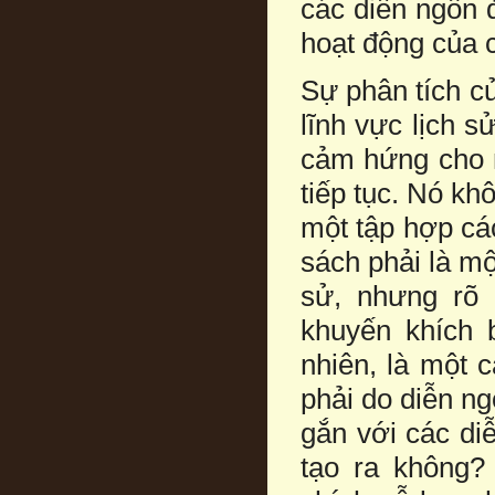
các diễn ngôn 
hoạt động của 
Sự phân tích củ
lĩnh vực lịch s
cảm hứng cho 
tiếp tục. Nó kh
một tập hợp các
sách phải là một
sử, nhưng rõ
khuyến khích 
nhiên, là một c
phải do diễn n
gắn với các di
tạo ra không?