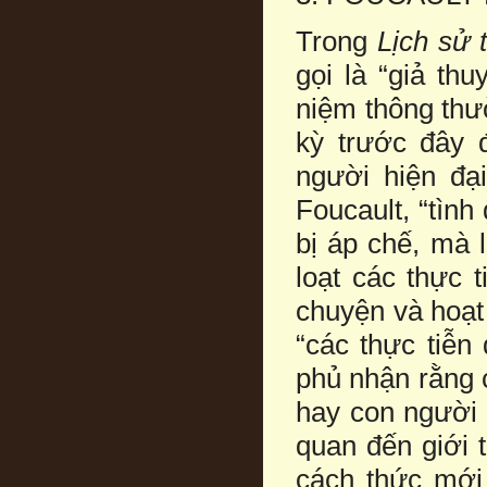
Trong
Lịch sử 
gọi là “giả thu
niệm thông thườ
kỳ trước đây 
người hiện đạ
Foucault, “tình
bị áp chế, mà 
loạt các thực t
chuyện và hoạt 
“các thực tiễn
phủ nhận rằng c
hay con người 
quan đến giới 
cách thức mới