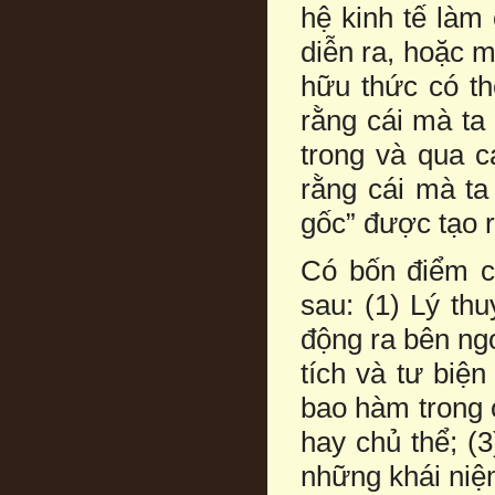
hệ kinh tế làm
diễn ra, hoặc 
hữu thức có th
rằng cái mà ta 
trong và qua 
rằng cái mà ta
gốc” được tạo r
Có bốn điểm ch
sau: (1) Lý thu
động ra bên ngo
tích và tư biệ
bao hàm trong c
hay chủ thể; (
những khái niệm