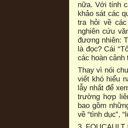
nữa. Với tính 
khảo sát các q
tra hỏi về cá
nghiên cứu văn
đương nhiên: T
là đọc? Cái “T
các hoàn cảnh 
Thay vì nói chu
viết khó hiểu n
lẫy nhất để xem
trường hợp li
bao gồm những
về “tình dục”, “
3. FOUCAULT