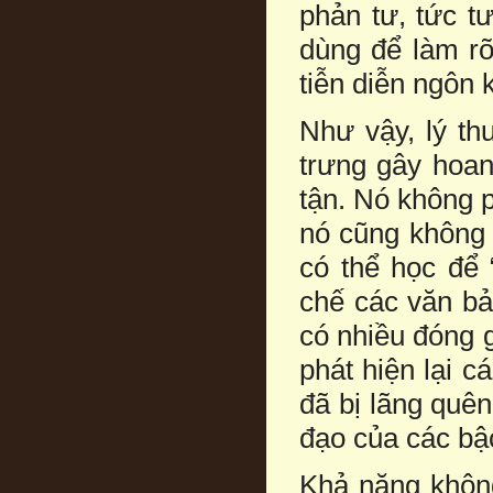
phản tư, tức t
dùng để làm rõ
tiễn diễn ngôn 
Như vậy, lý th
trưng gây hoan
tận. Nó không p
nó cũng không 
có thể học để 
chế các văn bả
có nhiều đóng 
phát hiện lại c
đã bị lãng quê
đạo của các bậc
Khả năng không