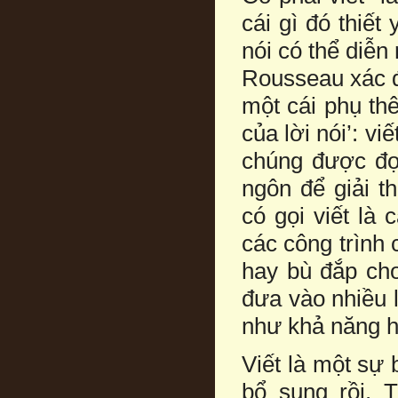
cái gì đó thiết
nói có thể diễn
Rousseau xác đ
một cái phụ th
của lời nói’: v
chúng được đọ
ngôn để giải t
có gọi viết là 
các công trình 
hay bù đắp cho 
đưa vào nhiều l
như khả năng h
Viết là một sự 
bổ sung rồi. 