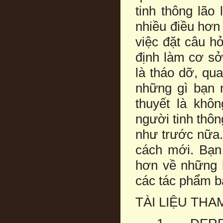
tinh thông lão
nhiều điều hơn 
việc đặt câu hỏ
định làm cơ sở 
là tháo dỡ, qua
những gì bạn n
thuyết là khô
người tinh thôn
như trước nữa.
cách mới. Bạn
hơn về những 
các tác phẩm b
TÀI LIỆU TH