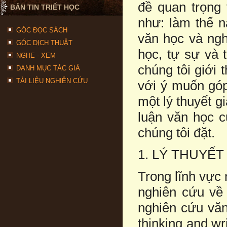
đề quan trọng
BẢN TIN TRIẾT HỌC
như: làm thế n
GÓC ĐỌC SÁCH
văn học và ngh
GÓC DỊCH THUẬT
học, tự sự và t
NGHE - XEM
chúng tôi giới
DANH MỤC TÁC GIẢ
TÀI LIỆU NGHIÊN CỨU
với ý muốn gó
một lý thuyết g
luận văn học c
chúng tôi đặt.
1. LÝ THUYẾT
Trong lĩnh vực 
nghiên cứu về
nghiên cứu văn
thinking and wr