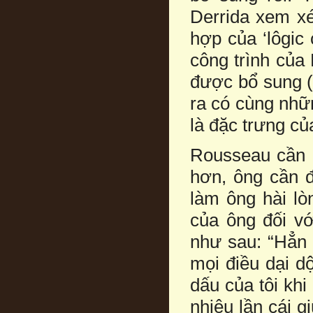
Derrida xem xé
hợp của ‘lôgic
công trình của
được bổ sung (l
ra có cùng nhữ
là đặc trưng của
Rousseau cần đế
hơn, ông cần đ
làm ông hài lò
của ông đối v
như sau: “Hẳn 
mọi điều dại d
dấu của tôi khi
nhiêu lần cái 