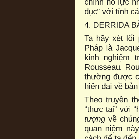
chính nỗ lực n
dục” với tính c
4. DERRIDA B
Ta hãy xét lối
Pháp là Jacque
kinh nghiệm 
Rousseau
.
Rou
thường được ca
hiện đại về bản
Theo truyền th
“thực tại” với 
tượng
về chún
quan niệm này,
cách để ta đến 