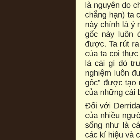
là nguyên do c
chẳng hạn) ta 
này chính là ý
gốc này luôn 
được. Ta rút ra
của ta coi thực
là cái gì đó t
nghiệm luôn đư
gốc” được tạo 
của những cái 
Đối với Derrid
của nhiều ngườ
sống như là cá
các kí hiệu và 