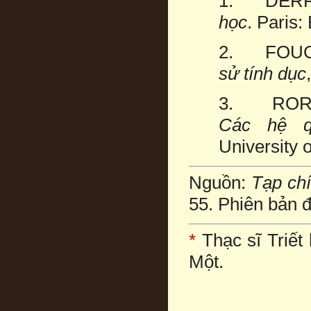
1. DERRI
học
. Paris:
2. FOUCA
sử tính dục
3. RORT
Các hệ q
University 
Nguồn:
Tạp ch
55. Phiên bản đ
*
Thạc sĩ Triết
Một.