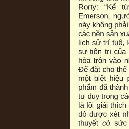
Rorty: “Kể t
Emerson, người
này không phải 
các nền sản xuấ
lịch sử trí tuệ
sự tiên tri củ
hòa trộn vào n
Để đặt cho thể 
một biệt hiệu
phẩm đã thành 
tư duy trong c
là lối giải thíc
đó được xét nh
thuyết
có
sức 