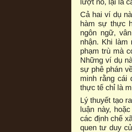
lượt nó, lại là 
Cả hai ví dụ nà
hàm sự thực h
ngôn ngữ, vân
nhận. Khi làm 
phạm trù mà c
Những ví dụ nà
sự phê phán về
minh rằng cái 
thực tế chỉ là 
Lý thuyết tạo 
luận này, hoặ
các định chế x
quen tư duy củ