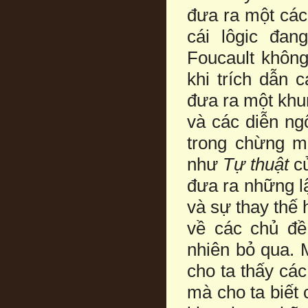
đưa ra một các
cái lôgic đa
Foucault không
khi trích dẫn 
đưa ra một khu
và các diễn ngô
trong chừng m
như
Tự thuật
củ
đưa ra những l
và sự thay thế
về các chủ đ
nhiên bỏ qua. 
cho ta thấy các
mà cho ta biết