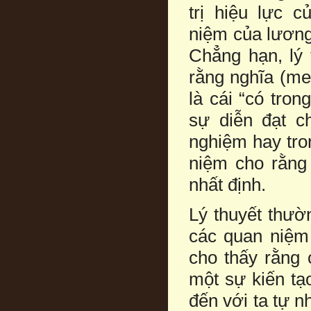
trị hiệu lực 
niệm của lương 
Chẳng hạn, lý 
rằng nghĩa (me
là cái “có tron
sự diễn đạt c
nghiệm hay tro
niệm cho rằng 
nhất định.
Lý thuyết thườ
các quan niệm
cho thấy rằng 
một sự kiến tạo
đến với ta tự n