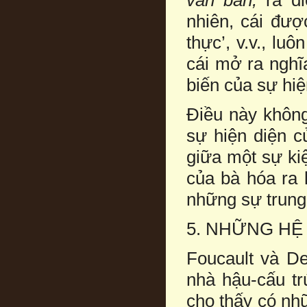
văn bản,
ra đi
nhiên, cái đượ
thực’, v.v., lu
cái mở ra nghĩa
biến của sự hiệ
Điều này không
sự hiện diện 
giữa một sự ki
của bà hóa ra 
những sự trung
5. NHỮNG HỆ
Foucault và De
nhà hậu-cấu trú
cho thấy có nh