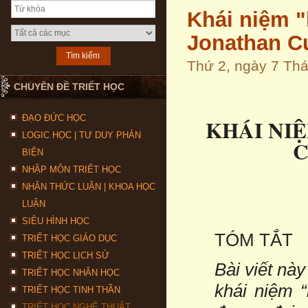
Khái niệm "
Jonathan Cu
Thứ 2, ngày 7 Th
CHUYÊN ĐỀ TRIẾT HỌC
ĐẠO ĐỨC HỌC
KHÁI NI
LOGIC HỌC | TƯ DUY PHẢN
C
BIỆN
NHẬP MÔN TRIẾT HỌC
NHẬN THỨC LUẬN | KHOA HỌC
LUẬN
SIÊU HÌNH HỌC
TÓM TẮT
TRIẾT HỌC GIÁO DỤC
TRIẾT HỌC LỊCH SỬ
Bài viết này
TRIẾT HỌC NHÂN HỌC
khái niệm “
TRIẾT HỌC TINH THẦN
TRIẾT HỌC NGHỆ THUẬT