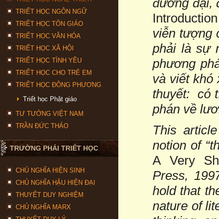
đương đại,
TRIẾT HỌC NGÔN NGỮ
Introduction
TRIẾT HỌC TÔN GIÁO
viễn tượng 
TRIẾT HỌC VĂN HÓA
phải là sự
TRIẾT HỌC XÃ HỘI
phương phá
TRIẾT HỌC TÌNH YÊU
TRIẾT HỌC CHO TRẺ EM
và viết khó
TRIẾT HỌC ĐÔNG PHƯƠNG
thuyết: có t
Triết học Phật giáo
phán về lươ
TƯ TƯỞNG VIỆT NAM
TRẦN ĐỨC THẢO
This article
notion of “
TRƯỜNG PHÁI TRIẾT HỌC
A Very Sho
CHỦ NGHĨA HIỆN SINH
Press, 1997
CHỦ NGHĨA HẬU HIỆN ĐẠI
hold that th
THUYẾT DUY NGHIỆM
nature of li
CHỦ NGHĨA MARX