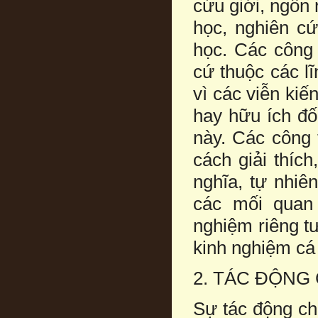
cứu giới, ngôn n
học, nghiên cứ
học. Các công 
cứ thuộc các lĩ
vì các viễn kiế
hay hữu ích đố
này. Các công 
cách giải thíc
nghĩa, tự nhiê
các mối quan
nghiệm riêng tư
kinh nghiệm cá
2. TÁC ĐỘNG
Sự tác động chủ