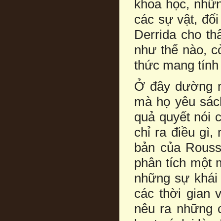
khoa học, nhữn
các sự vật, đối
Derrida cho th
như thế nào, cò
thức mang tính
Ở đây dường n
mà họ yêu sách
quả quyết nói 
chỉ ra điều gì
bản của Rousse
phân tích một 
những sự khái 
các thời gian 
nêu ra những 