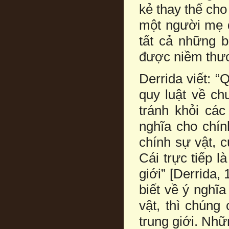
kẻ thay thế ch
một người mẹ 
tất cả những 
được niềm thươ
Derrida viết: “
quy luật về chu
tránh khỏi các
nghĩa cho chín
chính sự vật, c
Cái trực tiếp l
giới” [Derrida
biết về ý nghĩ
vật, thì chúng
trung giới. Nh