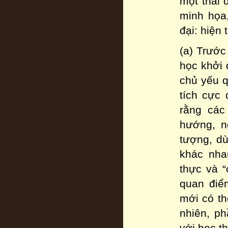
một thái 
minh họa,
đại: hiện
(a) Trước
học khởi 
chủ yếu q
tích cực 
rằng các
hướng, n
tượng, dù
khác nha
thực và “
quan điể
mới có th
nhiên, p