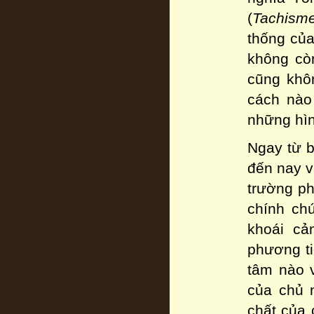
(
Tachism
thống của
không cò
cũng khô
cách nào
những hìn
Ngay từ b
đến nay v
trường ph
chính ch
khoái cả
phương ti
tâm nào v
của chủ 
chất của 