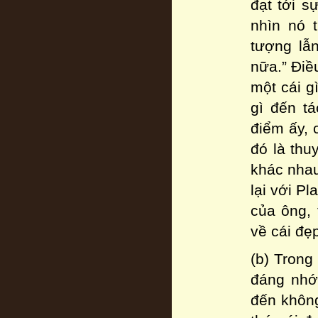
đạt tới s
nhìn nó 
tượng lẫ
nữa.” Điề
một cái g
gì đến t
điểm ấy, 
đó là thu
khác nhau
lại với Pl
của ông, 
về cái đẹ
(b) Trong
đáng nhớ 
đến không