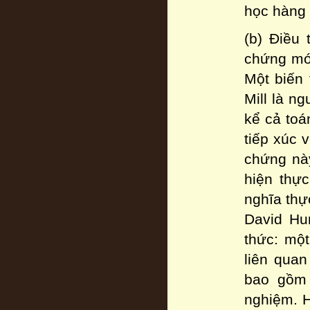
học hàng 
(b) Điều
chứng mới
Một biến 
Mill là n
kể cả toá
tiếp xúc 
chứng nà
hiện thự
nghĩa thự
David Hu
thức: một
liên quan
bao gồm 
nghiệm. H