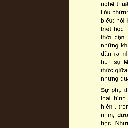
nghệ thuậ
liệu chứn
biểu: hội
triết học
thời cận
những khá
dẫn ra n
hơn sự lệ
thức giữa
những quan
Sự phụ th
loại hình
hiện”, tr
nhìn, dư
học. Như