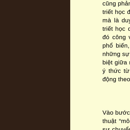
cũng phản
triết học
mà là du
triết học
đó công v
phổ biến
những sự 
biệt giữa 
ý thức từ
động theo
Vào bước 
thuật “mô
sự chuyển