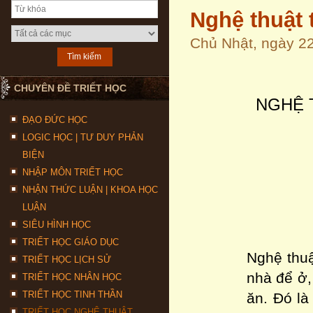
Nghệ thuật 
Chủ Nhật, ngày 2
CHUYÊN ĐỀ TRIẾT HỌC
NGHỆ 
ĐẠO ĐỨC HỌC
LOGIC HỌC | TƯ DUY PHẢN
BIỆN
NHẬP MÔN TRIẾT HỌC
NHẬN THỨC LUẬN | KHOA HỌC
LUẬN
SIÊU HÌNH HỌC
TRIẾT HỌC GIÁO DỤC
Nghệ thuậ
TRIẾT HỌC LỊCH SỬ
nhà để ở,
TRIẾT HỌC NHÂN HỌC
TRIẾT HỌC TINH THẦN
ăn. Đó là
TRIẾT HỌC NGHỆ THUẬT