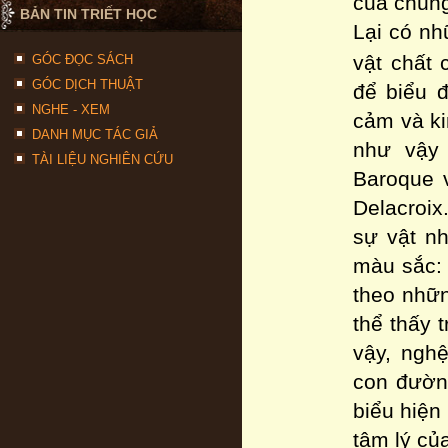
của chúng
BẢN TIN TRIẾT HỌC
Lại có nh
vật chất 
GÓC ĐỌC SÁCH
GÓC DỊCH THUẬT
để biểu đ
NGHE - XEM
cảm và k
DANH MỤC TÁC GIẢ
như vậy 
TÀI LIỆU NGHIÊN CỨU
Baroque 
Delacroi
sự vật n
màu sắc:
theo nhữn
thể thấy t
vậy, nghệ
con đường
biểu hiện
tâm lý củ