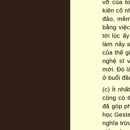
vỡ của to
kiên cố n
đảo, mềm
bằng việc
tới lúc ấ
làm nảy s
của thế g
nghệ sĩ 
mới. Đó l
ở buổi đầ
(c) Ít nh
cũng có t
đã góp ph
học Gesta
nghĩa trừ