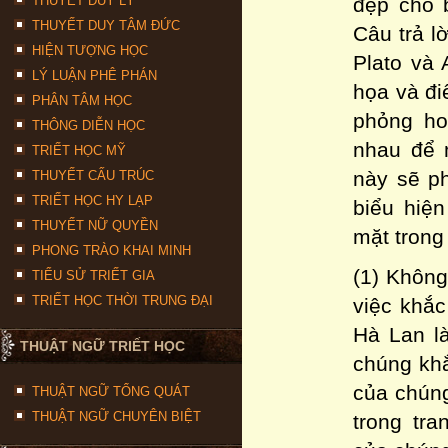
THUYẾT DUY LÝ
đẹp cho b
THUYẾT DUY TÂM ĐỨC
Câu trả l
HIỆN TƯỢNG HỌC
Plato và 
LÝ LUẬN PHÊ PHÁN
họa và đi
PHÂN TÂM HỌC
phỏng ho
THÔNG DIỄN HỌC
nhau để m
TRIẾT HỌC MỸ
này sẽ ph
THUYẾT CẤU TRÚC
TRIẾT HỌC HY LẠP
biểu hiện
THUYẾT NỮ QUYỀN
mặt trong
PHONG TRÀO KHAI MINH
(1) Không
TIỂU SỬ TRIẾT GIA
TRIẾT HỌC THỜI TRUNG ĐẠI
việc khắc
Hà Lan là
THUẬT NGỮ TRIẾT HỌC
chúng khắ
của chúng
THUẬT NGỮ TỔNG QUÁT
THUẬT NGỮ CHUYÊN BIỆT
trong tr