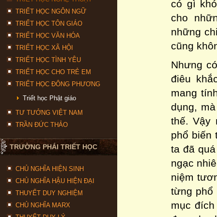
có gì khó
TRIẾT HỌC NGÔN NGỮ
cho nhữn
TRIẾT HỌC TÔN GIÁO
những chi
TRIẾT HỌC VĂN HÓA
cũng khôn
TRIẾT HỌC XÃ HỘI
TRIẾT HỌC TÌNH YÊU
Nhưng có 
TRIẾT HỌC CHO TRẺ EM
điêu khắ
TRIẾT HỌC ĐÔNG PHƯƠNG
mang tính
Triết học Phật giáo
dụng, mà 
TƯ TƯỞNG VIỆT NAM
thế. Vậy 
TRẦN ĐỨC THẢO
phổ biến 
TRƯỜNG PHÁI TRIẾT HỌC
ta đã quá
ngạc nhiê
CHỦ NGHĨA HIỆN SINH
niệm tươn
CHỦ NGHĨA HẬU HIỆN ĐẠI
từng phổ 
THUYẾT DUY NGHIỆM
mục đích 
CHỦ NGHĨA MARX