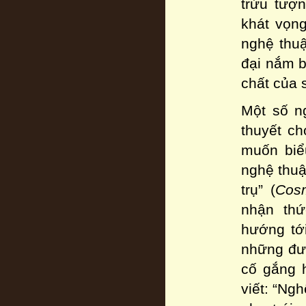
trừu tượ
khát vọng
nghệ thu
đại nắm b
chất của s
Một số n
thuyết ch
muốn biểu
nghệ thuậ
trụ” (
Cos
nhận thứ
hướng tới
những đư
cố gắng 
viết: “Ngh