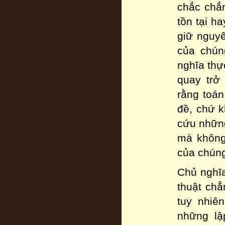
chắc chắn
tồn tại h
giữ nguyê
của chún
nghĩa thự
quay trở
rằng toán
đề, chứ k
cứu những
mà không
của chúng
Chủ nghĩ
thuật ch
tuy nhiê
những lậ