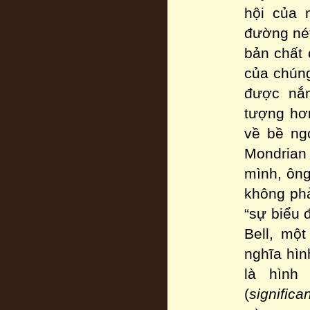
hội của 
đường nét
bản chất 
của chúng;
được nắm
tượng hơn
về bề ngo
Mondrian 
mình, ôn
không phả
“sự biểu đ
Bell, mộ
nghĩa hìn
là hình
(
significa