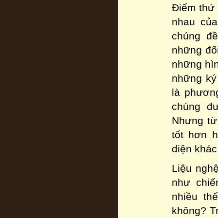
Điểm thứ 
nhau của
chúng đề
những đố
những hìn
những ký 
là phương
chúng đư
Nhưng từ
tốt hơn 
diện khác
Liệu nghệ
như chiế
nhiều th
không? Tr