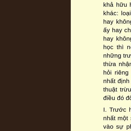
khả hữu h
khác: loạ
hay không
ấy hay ch
hay khôn
học thì 
những trườ
thừa nhận
hỏi riêng
nhất định
thuật trừ
điều đó đ
I. Trước 
nhất một 
vào sự ph