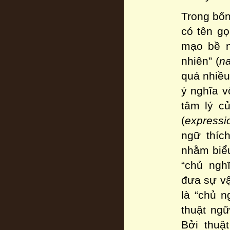
Trong bốn 
có tên gọ
mạo bề n
nhiên” (
na
quá nhiều
ý nghĩa v
tâm lý củ
(
expressi
ngữ thích
nhằm biểu
“chủ ngh
đưa sự vậ
là “chủ n
thuật ng
Bởi thuậ