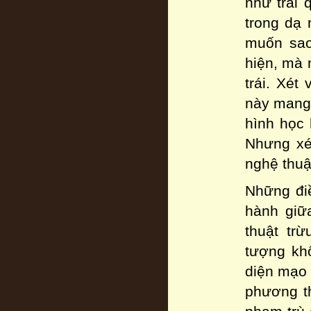
như trái 
trong dạ 
muốn sao
hiện, mà 
trái. Xét
này mang 
hình học 
Nhưng xét
nghệ thuật
Những điề
hành giữa
thuật tr
tượng kh
diện mạo 
phương t