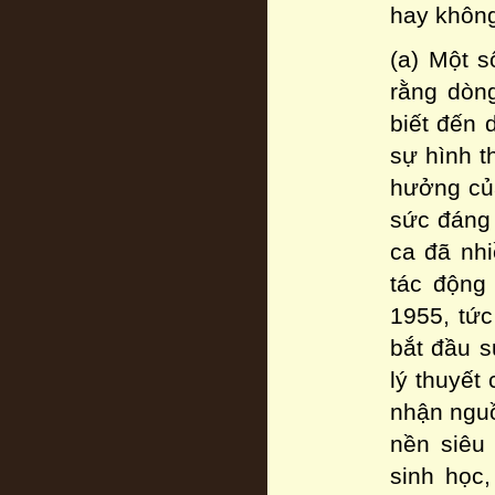
hay khôn
(a) Một s
rằng dòng
biết đến 
sự hình t
hưởng của
sức đáng 
ca đã nh
tác động
1955, tức
bắt đầu s
lý thuyết
nhận nguồ
nền siêu
sinh học,