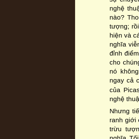
nghệ thu
nào? Tho
tượng; rồ
hiện và c
nghĩa viễ
đỉnh điểm
cho chún
nó không
ngay cả c
của Pica
nghệ thuậ
Nhưng tiế
ranh giới
trừu tượ
nghĩa Tố