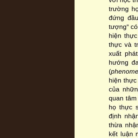
với học t
trường hợ
đứng đầu,
tượng” có
hiện thự
thực và t
xuất phá
hướng đa
(
phenom
hiện thực
của những
quan tâm 
họ thực s
định nhậ
thừa nhận
kết luận