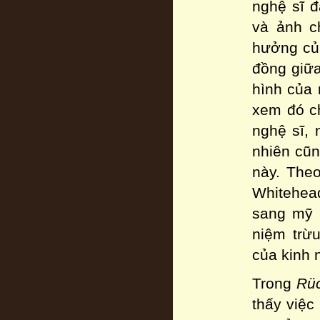
nghệ sĩ đ
và ảnh c
hưởng củ
đồng giữa
hình của 
xem đó ch
nghệ sĩ, 
nhiên cũn
này. Theo
Whitehead
sang mỹ h
niệm trừu
của kinh 
Trong
Rüc
thấy việc