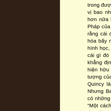
trong đượ
vị bao nh
hơn nữa 
Pháp của 
rằng cái 
hóa bấy n
hình học
cái gì đó
khẳng địn
hiện hữu 
tượng của
Quincy l
Nhưng Bau
có những 
“Một cách