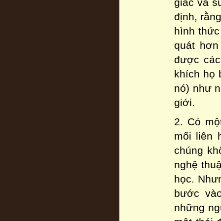
giác và s
định, rằn
hình thức
quát hơn
được các 
khích họ 
nó) như n
giới.
2. Có một
mối liên 
chúng khô
nghệ thuậ
học. Nhưn
bước vào
những ngu