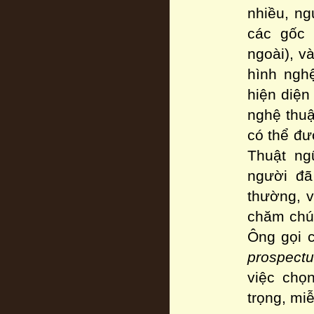
nhiều, ng
các gốc 
ngoài), v
hình nghệ
hiện diện
nghệ thuậ
có thể đư
Thuật ng
người đã
thường, v
chăm chú,
Ông gọi c
prospect
việc chọ
trọng, mi