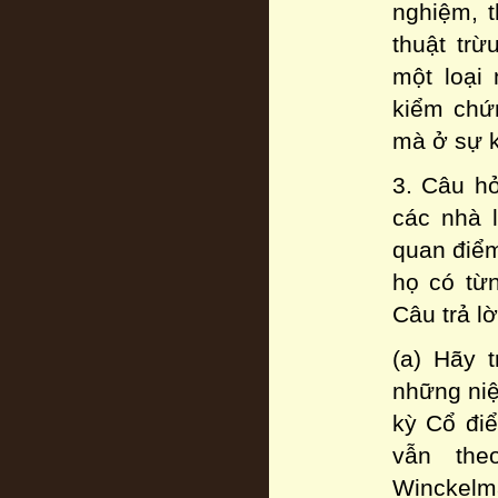
nghiệm, t
thuật trừ
một loại
kiểm chứn
mà ở sự k
3. Câu hỏ
các nhà 
quan điểm
họ có từn
Câu trả lờ
(a) Hãy t
những niệ
kỳ Cổ điể
vẫn the
Winckelm