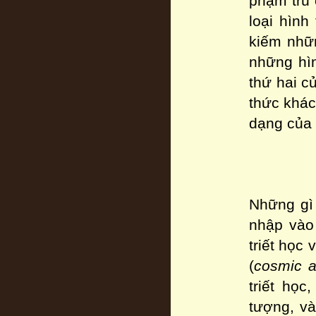
phạm trù 
loại hình
kiếm nhữn
những hìn
thứ hai c
thức khác
dạng của 
Những gì 
nhập vào 
triết học
(
cosmic a
triết họ
tượng, và