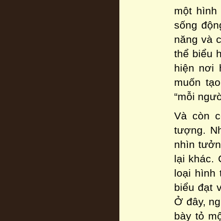
một hình 
sống độn
năng và c
thể biểu 
hiện nơi 
muốn tạo
“mỗi ngườ
Và còn c
tượng. N
nhìn tưởn
lại khác.
loại hình
biểu đạt 
Ở đây, ng
bày tỏ mộ