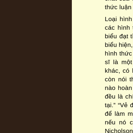
thức luận
Loại hình
các hình 
biểu đạt 
biểu hiện
hình thức
sĩ là mộ
khác, có
còn nói t
nào hoàn 
đều là ch
tại.” “Vẻ
để làm mụ
nếu nó c
Nicholson