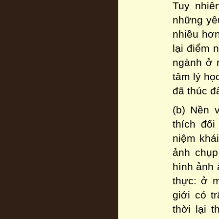
Tuy nhiê
những yêu
nhiều hơn
lại điểm 
ngành ở r
tâm lý họ
đã thúc đ
(b) Nền 
thích đố
niệm khá
ảnh chụp
hình ảnh 
thực: ở 
giới có t
thời lại