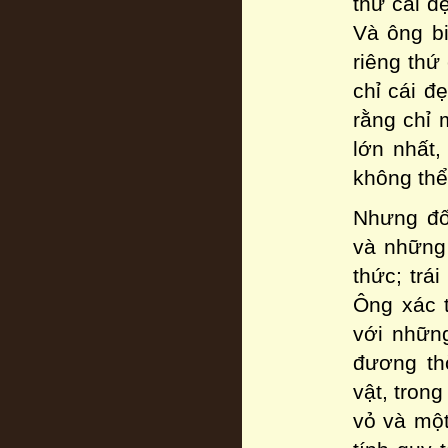
thứ cái đ
Và ông bi
riêng thứ
chỉ cái đ
rằng chỉ 
lớn nhất,
không thể
Nhưng đố
và những 
thức; trái
Ông xác t
với những
đương thờ
vật, trong
vỏ và một