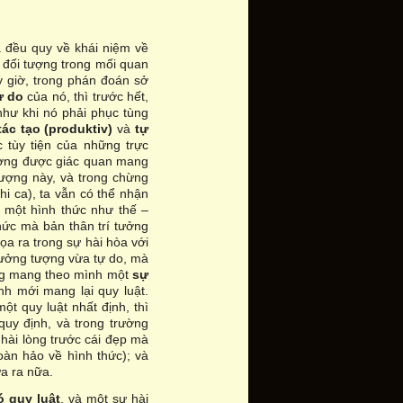
cả đều quy về khái niệm về
 đối tượng trong mối quan
y giờ, trong phán đoán sở
ự do
của nó, thì trước hết,
hư khi nó phải phục tùng
tác tạo (produktiv)
và
tự
c tùy tiện của những trực
 tượng được giác quan mang
 tượng này, và trong chừng
hi ca), ta vẫn có thể nhận
g một hình thức như thế –
hức mà bản thân trí tưởng
ọa ra trong sự hài hòa với
í tưởng tượng vừa tự do, mà
ượng mang theo mình một
sự
nh mới mang lại quy luật.
t quy luật nhất định, thì
quy định, và trong trường
 hài lòng trước cái đẹp mà
hoàn hảo về hình thức); và
a ra nữa.
ó quy luật
, và một sự hài