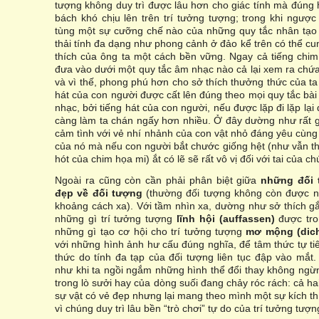
tượng không duy trì được lâu hơn cho giác tính mà đúng
bách khó chịu lên trên trí tưởng tượng; trong khi ngược
tùng một sự cưỡng chế nào của những quy tắc nhân tạo 
thải tính đa dạng như phong cảnh ở đảo kể trên có thể c
thích của ông ta một cách bền vững. Ngay cả tiếng chi
đưa vào dưới một quy tắc âm nhạc nào cả lại xem ra chứ
và vì thế, phong phú hơn cho sở thích thưởng thức của ta
hát của con người được cất lên đúng theo mọi quy tắc bài
nhạc, bởi tiếng hát của con người, nếu được lặp đi lặp lại
càng làm ta chán ngấy hơn nhiều. Ở đây dường như rất g
cảm tình với vẻ nhí nhảnh của con vật nhỏ đáng yêu cùng 
của nó mà nếu con người bắt chước giống hệt (như vẫn t
hót của chim họa mi) ắt có lẽ sẽ rất vô vị đối với tai của ch
Ngoài ra cũng còn cần phải phân biệt giữa
những đối
đẹp về đối tượng
(thường đối tượng không còn được n
khoảng cách xa). Với tầm nhìn xa, dường như sở thích g
những gì trí tưởng tượng
lĩnh hội (auffassen)
được tro
những gì tạo cơ hội cho trí tưởng tượng
mơ mộng (dic
với những hình ảnh hư cấu đúng nghĩa, để tâm thức tự ti
thức do tính đa tạp của đối tượng liên tục đập vào mắt.
như khi ta ngồi ngắm những hình thể đổi thay không ng
trong lò sưởi hay của dòng suối đang chảy róc rách: cả h
sự vật có vẻ đẹp nhưng lại mang theo mình một sự kích thí
vì chúng duy trì lâu bền “trò chơi” tự do của trí tưởng tượn