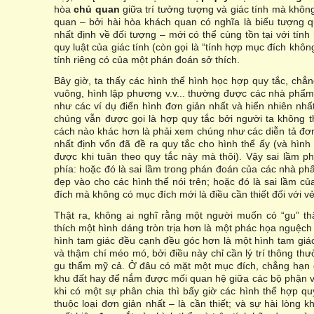
hòa
chủ quan
giữa trí tưởng tượng và giác tính mà khôn
quan – bởi hài hòa khách quan có nghĩa là biểu tượng 
nhất định về đối tượng – mới có thể cùng tồn tại với tính 
quy luật của giác tính (còn gọi là “tính hợp mục đích khôn
tính riêng có của một phán đoán sở thích.
Bây giờ, ta thấy các hình thể hình học hợp quy tắc, chẳn
vuông, hình lập phương v.v... thường được các nhà phẩm 
như các ví dụ điển hình đơn giản nhất và hiển nhiên nhấ
chúng vẫn được gọi là hợp quy tắc bởi người ta không 
cách nào khác hơn là phải xem chúng như các diễn tả đơ
nhất định vốn đã đề ra quy tắc cho hình thể ấy (và hình 
được khi tuân theo quy tắc này mà thôi). Vậy sai lầm ph
phía: hoặc đó là sai lầm trong phán đoán của các nhà phẩ
đẹp vào cho các hình thể nói trên; hoặc đó là sai lầm củ
đích mà không có mục đích mới là điều cần thiết đối với v
Thật ra, không ai nghĩ rằng một người muốn có “gu” t
thích một hình dáng tròn trịa hơn là một phác họa nguệch
hình tam giác đều cạnh đều góc hơn là một hình tam giá
và thậm chí méo mó, bởi điều này chỉ cần lý trí thông th
gu thẩm mỹ cả. Ở đâu có mặt một mục đích, chẳng hạn đ
khu đất hay để nắm được mối quan hệ giữa các bộ phận vớ
khi có một sự phân chia thì bấy giờ các hình thể hợp quy
thuộc loại đơn giản nhất – là cần thiết; và sự hài lòng k