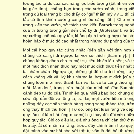
tương tác tự do của các năng lực biểu tượng (tất nhiên vớ
lại giác tính), chẳng hạn trong các vườn cảnh, trong v
trong đủ loại trang bị cho thấy có “gu” thẩm mỹ v.v..., thì 
tắc có tính khiên cưỡng càng nhiều càng tốt. | Cho nê
trong kiến tạo vườn, sở thích theo kiểu Barock trong ngh
của trí tưởng tượng gần đến chỗ kỳ dị (Grotesken), và tr
sự cưỡng chế của quy tắc, khẳng định trường hợp nào sở t
hoàn hảo ở mức độ cao nhất trong những dự phóng của tr
Mọi cái hợp quy tắc cứng nhắc (đến gần với tính hợp q
chúng có cái gì đi ngược lại với sở thích [thẩm mỹ]. |
chúng không dành cho ta một sự tiêu khiển lâu bền; và
một mục đích nhận thức hay một mục đích thực tiễn nhất 
ta nhàm chán. Ngược lại, những gì để cho trí tưởng tư
cách không vất vả, kỳ khu nhưng lại hợp-mục đích [của b
chúng luôn mới mẻ, thanh tân với ta và ta cũng thưởn
mắt. Marsden
*
, trong trần thuật của mình về đảo Sumat
cảnh đẹp tự do của Tự nhiên quá nhiều bao bọc chung q
sức hấp dẫn đối với ông ta; trái lại, một vườn tiêu mà ô
những dãy cọc sắp thành hàng song song thẳng tắp, trê
ông thấy thích thú hơn. | Từ đó, ông kết luận rằng vẻ đẹ
quy tắc chỉ làm hài lòng như một sự thay đổi đối với nhữn
hợp quy tắc. Chỉ có điều là, giá như ông ta chỉ cần thử ở
tiêu ấy, ắt sẽ nhận ra rằng: trước đây chính tính hợp quy
đặt mình vào sự hài hòa với trật tự vốn là đòi hỏi thườn