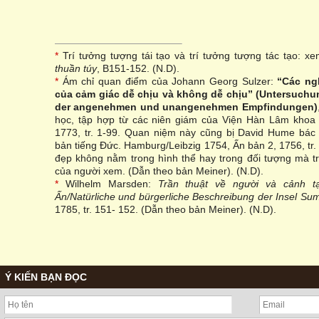
*
Trí tưởng tượng tái tạo và trí tưởng tượng tác tạo: x
thuần túy
, B151-152. (N.D).
*
Ám chỉ quan điểm của Johann Georg Sulzer:
“Các ng
của cảm giác dễ chịu và không dễ chịu” (Untersuch
der angenehmen und unangenehmen Empfindungen)
học, tập hợp từ các niên giám của Viện Hàn Lâm khoa h
1773, tr. 1-99. Quan niệm này cũng bị David Hume bác 
bản tiếng Đức. Hamburg/Leibzig 1754, Ấn bản 2, 1756, tr
đẹp không nằm trong hình thể hay trong đối tượng mà t
của người xem. (Dẫn theo bản Meiner). (N.D).
*
Wilhelm Marsden:
Trần thuật về người và cảnh 
Ấn/Natürliche und bürgerliche Beschreibung der Insel Sum
1785, tr. 151- 152. (Dẫn theo bản Meiner). (N.D).
Ý KIẾN BẠN ĐỌC