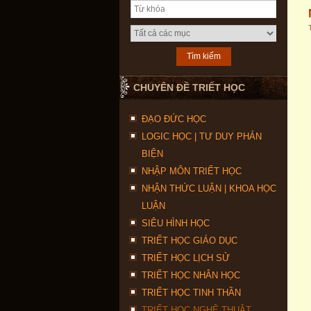
CHUYÊN ĐỀ TRIẾT HỌC
ĐẠO ĐỨC HỌC
LOGIC HỌC | TƯ DUY PHẢN
BIỆN
NHẬP MÔN TRIẾT HỌC
NHẬN THỨC LUẬN | KHOA HỌC
LUẬN
SIÊU HÌNH HỌC
TRIẾT HỌC GIÁO DỤC
TRIẾT HỌC LỊCH SỬ
TRIẾT HỌC NHÂN HỌC
TRIẾT HỌC TINH THẦN
TRIẾT HỌC NGHỆ THUẬT