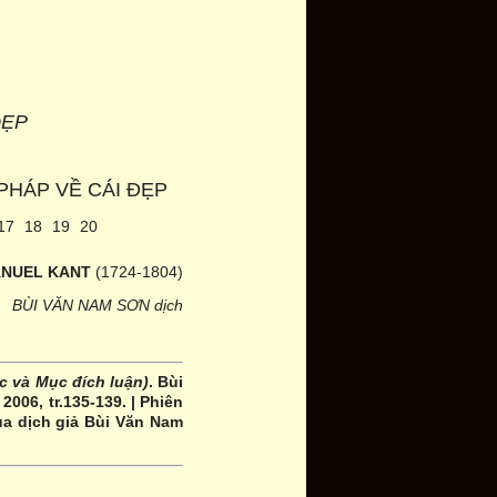
ĐẸP
PHÁP VỀ CÁI ĐẸP
17
18
19
20
ANUEL KANT
(1724-1804)
BÙI VĂN NAM SƠN dịch
 và Mục đích luận)
. Bùi
2006, tr.135-139. | Phiên
ủa dịch giả Bùi Văn Nam