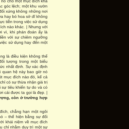
a nó cho một mục đích khả
ác góc lệch; một khu vườn
 đối xứng không những nơi
cửa hay bó hoa sở dĩ không
hực tiễn trong việc sử dụng
ích nào khác. | Nhưng với
i vì, khi phán đoán ấy là
 liền với sự chiêm ngưỡng
 việc sử dụng hay đến một
ng là điều kiện không thể
 đối tượng trong một biểu
ức nhất định. Sự xác định
ối quan hệ này bao giờ nó
ột mục đích nào đó, kể cả
chỉ có sự thừa nhận giá trị
 sự tiêu khiển tự do và có
 cái được ta gọi là đẹp. |
tượng, còn ở trường hợp
 đích, chẳng hạn một ngôi
nó – thể hiện bằng sự đối
với khái niệm về mục đích
u chỉ nhằm duy trì một sự