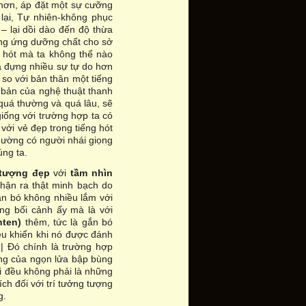
 hơn, áp đặt một sự cưỡng
 lại, Tự nhiên-không phục
– lại dồi dào đến độ thừa
ung ứng dưỡng chất cho sở
m hót mà ta không thể nào
a đựng nhiều sự tự do hơn
 so với bản thân một tiếng
 bản của nghệ thuật thanh
 quá thường và quá lâu, sẽ
iống với trường hợp ta có
với vẻ đẹp trong tiếng hót
hường có người nhái giọng
úng ta.
 tượng đẹp
với
tầm nhìn
hận ra thật minh bạch do
ắn bó không nhiều lắm với
ng bối cảnh ấy mà là với
hten)
thêm, tức là gắn bó
êu khiển khi nó được đánh
 | Đó chính là trường hợp
ừng của ngọn lửa bập bùng
ai đều không phải là những
ch đối với trí tưởng tượng
g.