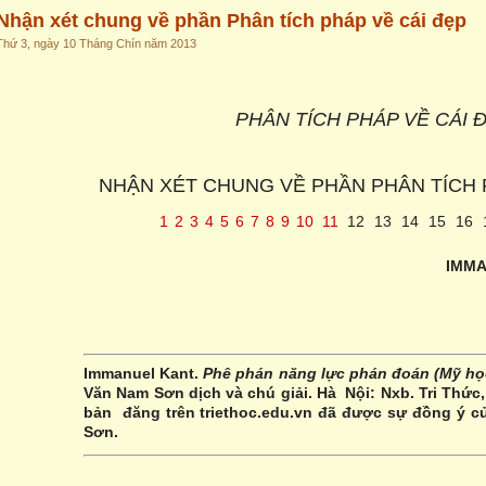
Nhận xét chung về phần Phân tích pháp về cái đẹp
Thứ 3, ngày 10 Tháng Chín năm 2013
PHÂN TÍCH PHÁP VỀ CÁI 
NHẬN XÉT CHUNG VỀ PHẦN PHÂN TÍCH 
1
2
3
4
5
6
7
8
9
10
11
12
13
14
15
16
IMM
Immanuel Kant.
Phê phán năng lực phán đoán (Mỹ học
Văn Nam Sơn dịch và chú giải. Hà Nội: Nxb. Tri Thức, 
bản đăng trên triethoc.edu.vn đã được sự đồng ý c
Sơn.