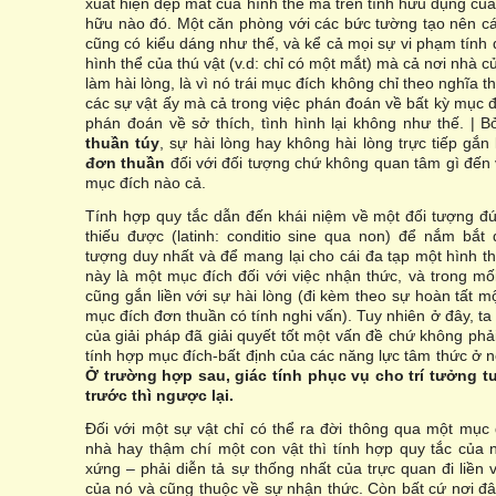
xuất hiện đẹp mắt của hình thể mà trên tính hữu dụng củ
hữu nào đó. Một căn phòng với các bức tường tạo nên c
cũng có kiểu dáng như thế, và kể cả mọi sự vi phạm tính
hình thể của thú vật (v.d: chỉ có một mắt) mà cả nơi nhà 
làm hài lòng, là vì nó trái mục đích không chỉ theo nghĩa t
các sự vật ấy mà cả trong việc phán đoán về bất kỳ mục đ
phán đoán về sở thích, tình hình lại không như thế. | Bở
thuần túy
, sự hài lòng hay không hài lòng trực tiếp gắn
đơn thuần
đối với đối tượng chứ không quan tâm gì đến
mục đích nào cả.
Tính hợp quy tắc dẫn đến khái niệm về một đối tượng đú
thiếu được (latinh: conditio sine qua non) để nắm bắt
tượng duy nhất và để mang lại cho cái đa tạp một hình th
này là một mục đích đối với việc nhận thức, và trong m
cũng gắn liền với sự hài lòng (đi kèm theo sự hoàn tất m
mục đích đơn thuần có tính nghi vấn). Tuy nhiên ở đây, ta 
của giải pháp đã giải quyết tốt một vấn đề chứ không phải
tính hợp mục đích-bất định của các năng lực tâm thức ở nơi
Ở trường hợp sau, giác tính phục vụ cho trí tưởng 
trước thì ngược lại.
Đối với một sự vật chỉ có thể ra đời thông qua một mục
nhà hay thậm chí một con vật thì tính hợp quy tắc của 
xứng – phải diễn tả sự thống nhất của trực quan đi liền 
của nó và cũng thuộc về sự nhận thức. Còn bất cứ nơi đâ