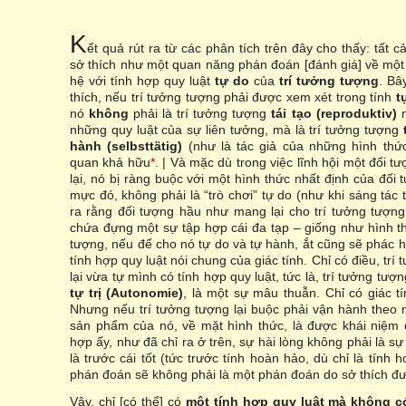
K
ết quả rút ra từ các phân tích trên đây cho thấy: tất 
sở thích như một quan năng phán đoán [đánh giá] về một
hệ với tính hợp quy luật
tự do
của
trí tưởng tượng
. Bâ
thích, nếu trí tưởng tượng phải được xem xét trong tính
t
nó
không
phải là trí tưởng tượng
tái tạo (reproduktiv)
n
những quy luật của sự liên tưởng, mà là trí tưởng tượng
hành (selbsttätig)
(như là tác giả của những hình thứ
quan khả hữu
*
. | Và mặc dù trong việc lĩnh hội một đối
lại, nó bị ràng buộc với một hình thức nhất định của đối
mực đó, không phải là “trò chơi” tự do (như khi sáng tác t
ra rằng đối tượng hầu như mang lại cho trí tưởng tượn
chứa đựng một sự tập hợp cái đa tạp – giống như hình t
tượng, nếu để cho nó tự do và tự hành, ắt cũng sẽ phác h
tính hợp quy luật nói chung của giác tính. Chỉ có điều, tr
lại vừa tự mình có tính hợp quy luật, tức là, trí tưởng t
tự trị (Autonomie)
, là một sự mâu thuẫn. Chỉ có giác tí
Nhưng nếu trí tưởng tượng lại buộc phải vận hành theo mộ
sản phẩm của nó, về mặt hình thức, là được khái niệm 
hợp ấy, như đã chỉ ra ở trên, sự hài lòng không phải là sự
là trước cái tốt (tức trước tính hoàn hảo, dù chỉ là tính 
phán đoán sẽ không phải là một phán đoán do sở thích đư
Vậy, chỉ [có thể] có
một tính hợp quy luật mà không c