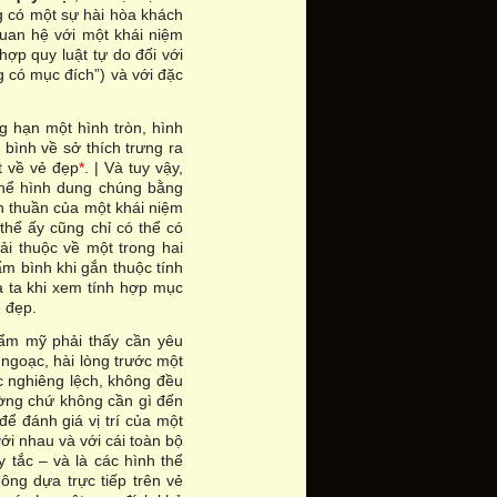
g có một sự hài hòa khách
quan hệ với một khái niệm
hợp quy luật tự do đối với
g có mục đích”) và với đặc
g hạn một hình tròn, hình
bình về sở thích trưng ra
t về vẻ đẹp
*
. | Và tuy vậy,
thể hình dung chúng bằng
n thuần của một khái niệm
thể ấy cũng chỉ có thể có
ải thuộc về một trong hai
m bình khi gắn thuộc tính
a ta khi xem tính hợp mục
ẻ đẹp.
hẩm mỹ phải thấy cần yêu
 ngoạc, hài lòng trước một
c nghiêng lệch, không đều
ường chứ không cần gì đến
ể đánh giá vị trí của một
i nhau và với cái toàn bộ
 tắc – và là các hình thể
hông dựa trực tiếp trên vẻ