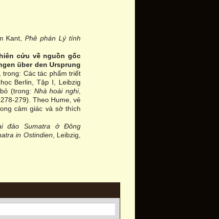
em Kant,
Phê phán Lý tính
hiên cứu về nguồn gốc
ungen über den Ursprung
, trong: Các tác phẩm triết
ọc Berlin, Tập I, Leibzig
bỏ (trong:
Nhà hoài nghi
,
. 278-279). Theo Hume, vẻ
rong cảm giác và sở thích
tại đảo Sumatra ở Đông
atra in Ostindien
, Leibzig,