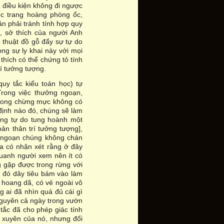
i điều kiện không đi ngược
iệc trang hoàng phòng ốc,
cần phải tránh tính hợp quy
n, sở thích của người Anh
ệ thuật đồ gỗ đẩy sự tự do
ong sự ly khai này với mọi
hích có thể chứng tỏ tính
í tưởng tượng.
uy tắc kiểu toán học) tự
 Trong việc thưởng ngoạn,
 trong chừng mực không có
định nào đó, chúng sẽ làm
ợng tự do tung hoành một
ản thân trí tưởng tượng],
g ngoạn chúng không chán
ra có nhận xét rằng ở đây
uanh người xem nên ít có
ng gặp được trong rừng với
n đó dây tiêu bám vào làm
p hoang dã, có vẻ ngoài vô
g ai đã nhìn quá đủ cái gì
 nguyên cả ngày trong vườn
 tắc đã cho phép giác tính
g xuyên của nó, nhưng đối