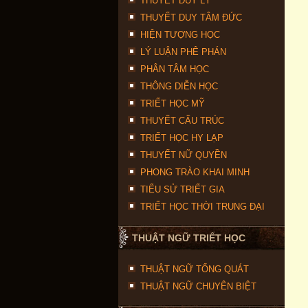
THUYẾT DUY LÝ
THUYẾT DUY TÂM ĐỨC
HIỆN TƯỢNG HỌC
LÝ LUẬN PHÊ PHÁN
PHÂN TÂM HỌC
THÔNG DIỄN HỌC
TRIẾT HỌC MỸ
THUYẾT CẤU TRÚC
TRIẾT HỌC HY LẠP
THUYẾT NỮ QUYỀN
PHONG TRÀO KHAI MINH
TIỂU SỬ TRIẾT GIA
TRIẾT HỌC THỜI TRUNG ĐẠI
THUẬT NGỮ TRIẾT HỌC
THUẬT NGỮ TỔNG QUÁT
THUẬT NGỮ CHUYÊN BIỆT