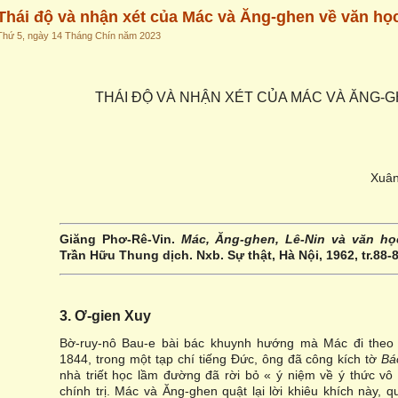
Thái độ và nhận xét của Mác và Ăng-ghen về văn họ
Thứ 5, ngày 14 Tháng Chín năm 2023
THÁI ĐỘ VÀ NHẬN XÉT CỦA MÁC VÀ ĂNG-
Xuân
Giăng Phơ-Rê-Vin.
Mác, Ăng-ghen, Lê-Nin và văn họ
Trần Hữu Thung dịch. Nxb. Sự thật, Hà Nội, 1962, tr.88-8
3. Ơ-gien Xuy
Bờ-ruy-nô Bau-e bài bác khuynh hướng mà Mác đi theo 
1844, trong một tạp chí tiếng Đức, ông đã công kích tờ
Bá
nhà triết học lầm đường đã rời bỏ « ý niệm về ý thức v
chính trị. Mác và Ăng-ghen quật lại lời khiêu khích này, 