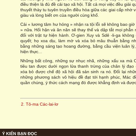
điều thiện là đủ đề cải tạo xã hội. Tất cả mọi việc đều giải
thuyết thày tu tuyên truyền điều hòa giữa các giai cấp nhờ
giàu và lòng biết ơn của người cùng khổ.
Cải « lương tâm hư hỏng » nhận ra tội lỗi sẽ không bao giờ
» nữa. Hối hận và ăn năn sẽ thay thế và dập tắt mọi phẫn 
đối với trật tự hiện hành. Ơ-gien Xuy và Sdê -li-ga không
quyết; họ xoa dịu, làm mờ và xóa bỏ mâu thuẫn bằng n
bằng những sáng tạo hoang đường, bằng cầu viện luân lý, 
hiện thực...
Những bất công, những sự nhục nhã, những xấu xa mà Ơ
tiêu tan được dưới ngọn lửa thanh trừng của chân lý đạo 
xóa bỏ được chế độ xã hội đã sản sinh ra nó. Đối lại nhữ
những phương sách vô hiệu đề đạt tới hạnh phúc, Mác đ
quần chúng, ý thức cách mạng đó được khẳng định và được t
2. Tô-ma Các-lai-lơ
Ý KIẾN BẠN ĐỌC