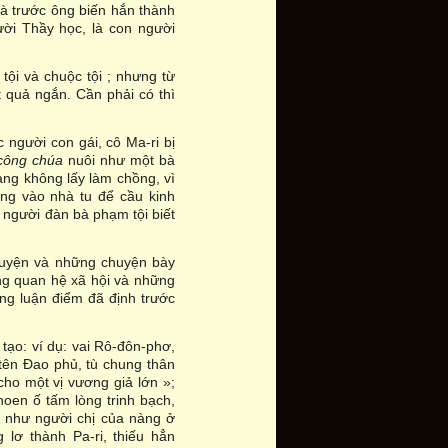
mà trước ông biến hắn thành
ời Thầy học, là con người
tội và chuộc tội ; nhưng từ
 quả ngắn. Cần phải có thì
 người con gái, cô Ma-ri bị
công chúa
nuôi như một bà
ng không lấy làm chồng, vì
ng vào nhà tu để cầu kinh
 người đàn bà phạm tội biết
nguyện và những chuyện bày
ng quan hệ xã hội và những
ng luận điểm đã định trước
 tạo: ví dụ: vai Rô-đôn-phơ,
tên Đao phủ, tù chung thân
cho một vị vương giả lớn »;
hoen ố tấm lòng trinh bạch,
o như người chị của nàng ở
g lơ thành Pa-ri, thiếu hẳn