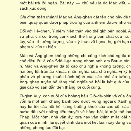
một bài trả lời ngắn. Bài này, — chủ yếu là do Mác viết, 
sách xúc động.
Gia đình thần thánh
! Mác và Ăng-ghen đặt tên cho bầy đệ 
biện quây quần dưới pháp trượng của anh em Bau-e như vậ
Đối với Hê-ghen, Ý niệm hiện thân vào thế giới bên ngoài. A
sư phụ, chỉ coi trọng cải khách thể trong bản chất của nó:
túy, vào trí tưởng tượng, vào « ý thức vô hạn», họ giới hạn
phạm vi của tu biện.
Mác và Ăng-ghen không những chỉ công kích chủ nghĩa du
chế diễu lời lẽ của Sdê-li-ga trong nhóm anh em Bau-e tán
ri
, Mác và Ăng-ghen đã tố cáo chủ nghĩa không tưởng, ch
hai ông lột trần ảo khoác nhân nghĩa của chủ nghĩa vị kỷ tư
pháp và phương thuốc bách bệnh của các nhà ảo tưởng,
Ăng- ghen tuyên bố rằng chủ nghĩa xã hội là kết quả của 
giai cấp vô sản dẫn đến thắng lợi cuối cùng.
Ơ-gien Xuy, con nuôi của hoàng hậu Giô-dê-phin và của ô
vốn là một anh chàng bảnh bao được vùng ngoại ô Xanh g
hay lui tới các hội hè, cùng buồng khuê của các cô, các
bước đầu với những tiểu thuyết về hàng hải, là một thể lo
Pháp. Một hôm, nhà văn ấy, xưa nay vẫn khinh miệt loài n
quan của mình, lại quyết định đưa một kết luận xây dựng và
những phong tục đồi bại.