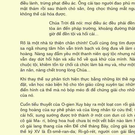
điều lành, trừng phạt điều ác. Ông cải tạo người đao phủ 
mật thám rồi sau thành chó săn, ông chọc thủng mắt ngư
không thể cải hóa được.
Chúa Trời đã nói: mọi điều ác đều phải đền 
tòa án đến pháp trường, khoảng đường thật
giờ để đền tội và hối cải...
Rõ là một nhà từ thiện chân chính! Cuối cùng ông tìm được
sa ngã nhưng tâm hồn vẫn trinh bạch và ông đưa về
làm 
hoàng. Nàng say đắm yêu một thanh niên quý tộc nhưng nà
vẫn day dứt hối hận và xấu hổ về quá khứ của mình. Nà
chuộc tội, khiêm tốn từ chối cả chức làm bà mụ và, như một
ăn năn, nàng chết trong lòng Chúa...
Khi thay thế sự phân tích hiện thực bằng những lời thề 
đặt, văn học nào biện hộ cho tôn giáo cũng xuyên tạc nhữ
điển hình cá thể mà nó bóp méo đi để chứng giải cho nhữ
của nó.
Cuốn tiểu thuyết của O-gien Xuy bày ra một loạt con rối giả
ông hoàng của sự phê phán và của lòng nhân từ cứu thế; 
cải hối, sung sướng được trở thành ở một con dun có ích 
cô gái Ma- ri, bông hoa huệ chưa bị một vết bẩn nào làm 
cô gái lang thang của nền Đế chế tháng Bảy, cũng giả tạ
thế kỷ XV là Ét-smê-ran-da; Ri-gô-rét, người con gái lắn