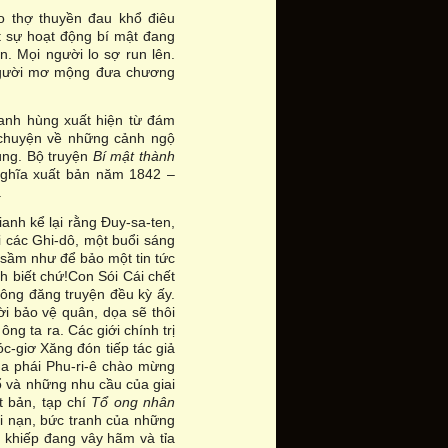
ho thợ thuyền đau khổ điêu
t sự hoạt động bí mật đang
n. Mọi người lo sợ run lên.
người mơ mộng đưa chương
anh hùng xuất hiện từ đám
e chuyện về những cảnh ngộ
úng. Bộ truyện
Bí mật thành
nghĩa xuất bản năm 1842 –
.
ianh kể lại rằng Đuy-sa-ten,
i các Ghi-dô, một buổi sáng
 sầm như để bảo một tin tức
nh biết chứ!Con Sói Cái chết
hông đăng truyện đều kỳ ấy.
ời bảo vệ quân, dọa sẽ thôi
ng ta ra. Các giới chính trị
c-giơ Xăng đón tiếp tác giả
a phái Phu-ri-ê chào mừng
ổ và những nhu cầu của giai
t bản, tạp chí
Tổ ong nhân
i nạn, bức tranh của những
khiếp đang vây hãm và tỉa