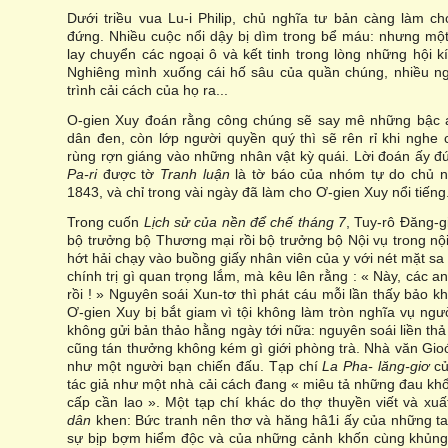
Dưới triều vua Lu-i Philip, chủ nghĩa tư bản càng làm c
đứng. Nhiều cuộc nổi dậy bị dìm trong bể máu: nhưng mộ
lay chuyển các ngoại ô và kết tinh trong lòng những hội kí
Nghiêng mình xuống cái hố sâu của quần chúng, nhiều 
trình cải cách của họ ra...
O-gien Xuy đoán rằng công chúng sẽ say mê những bậc 
dân đen, còn lớp người quyền quý thì sẽ rên rỉ khi ngh
rùng rợn giáng vào những nhân vật kỳ quái. Lời đoán ấy đ
Pa-ri
được tờ
Tranh luận
là tờ báo của nhóm tự do chủ 
1843, và chỉ trong vài ngày đã làm cho Ơ-gien Xuy nổi tiếng
Trong cuốn
Lịch sử của nền để chế tháng 7
, Tuy-rô Đăng-g
bộ trưởng bộ Thương mại rồi bộ trưởng bộ Nội vụ trong nộ
hớt hải chạy vào buồng giấy nhân viên của y với nét mặt sa
chính trị gì quan trọng lắm, mà kêu lên rằng : « Này, các a
rồi ! » Nguyên soái Xun-tơ thì phát cáu mỗi lần thấy bảo k
Ơ-gien Xuy bị bắt giam vì tội không làm tròn nghĩa vụ ngư
không gửi bản thảo hằng ngày tới nữa: nguyên soái liền thả ô
cũng tán thưởng không kém gì giới phòng trà. Nhà văn Gioó
như một người bạn chiến đấu. Tạp chí
La Pha- lăng-giơ
củ
tác giả như một nhà cải cách đang « miêu tả những đau kh
cấp cần lao ». Một tạp chí khác do thợ thuyền viết và xuấ
dân
khen: Bức tranh nên thơ và hăng hâ1i ấy của những ta
sự bịp bợm hiểm độc và của những cảnh khốn cùng khủng 