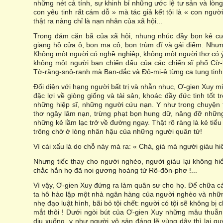
những nét cả tính, sự khinh bỉ những ước lệ tư sản và lòng v
con yêu tinh rất cám dỗ » mà tác giả kết tội là « con ngư
thật ra nàng chỉ là nạn nhân của xã hội...
Trong đám cặn bã của xã hội, nhung nhúc đầy bọn kẻ cư
giang hồ cửa ô, bọn ma cô, bọn trùm đĩ và gái điểm. Nhưn
Không một người có nghề nghiệp, không một người thợ có ý
không một người bạn chiến đấu của các chiến sĩ phố Cờ-
Tờ-răng-snô-ranh mà Ban-dắc và Đô-mi-ê từng ca tụng tinh
Đối diện với hạng người bất trị và nhẫn nhục, Ơ-gien Xuy 
đặc lợi về giòng giống và tài sản, khoác đầy đức tinh tốt 
những hiệp sĩ, những người cứu nạn. Y như trong chuyện t
thơ ngây lâm nạn, trừng phạt bọn hung dữ, nâng đỡ những 
những kẻ lầm lạc trở về đường ngay. Thật rõ ràng là kẻ tiể
trông chờ ở lòng nhân hậu của những người quân tử!
Vì cái xấu là do chỗ này mà ra: « Chà, giá mà người giàu hiể
Nhưng tiếc thay cho người nghèo, người giàu lại không hiểu
chắc hẳn họ đã noi gương hoàng tử Rô-đôn-phơ !...
Vì vậy, Ơ-gien Xuy đứng ra làm quân sư cho họ. Để chữa cá
ta hô hào lập một nhà ngân hàng của người nghèo và nhữ
nhẹ đạo luật hình, bãi bỏ tội chết: người có tội sẽ không b
mắt thôi ! Dưới ngòi bút của Ơ-gien Xuy những mâu thuẫn x
dịu xuống, y như người vô sản đáng lẽ vùng dậy thì lại qu