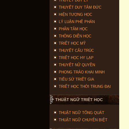
THUYẾT DUY LÝ
THUYẾT DUY TÂM ĐỨC
HIỆN TƯỢNG HỌC
LÝ LUẬN PHÊ PHÁN
PHÂN TÂM HỌC
THÔNG DIỄN HỌC
TRIẾT HỌC MỸ
THUYẾT CẤU TRÚC
TRIẾT HỌC HY LẠP
THUYẾT NỮ QUYỀN
PHONG TRÀO KHAI MINH
TIỂU SỬ TRIẾT GIA
TRIẾT HỌC THỜI TRUNG ĐẠI
THUẬT NGỮ TRIẾT HỌC
THUẬT NGỮ TỔNG QUÁT
THUẬT NGỮ CHUYÊN BIỆT