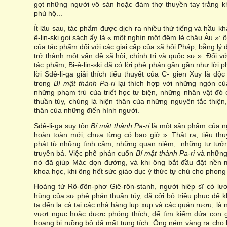
gọt những người vô sản hoặc đám thợ thuyền tay trắng k
phù hộ...
Ít lâu sau, tác phẩm được dịch ra nhiều thứ tiếng và hầu khắ
ê-lin-ski gọi sách ấy là « một nghìn một đêm lẻ châu Âu »:
của tác phẩm đối với các giai cấp của xã hội Pháp, bằng lý
trở thành một vấn đề xã hội, chính trị và quốc sự ». Đối vớ
tác phẩm, Bi-ê-lin-ski đã có lời phê phán gần gần như lời
lời Sdê-li-ga giải thích tiểu thuyết của C- gien Xuy là độ
trong
Bí mật thành Pa-ri
lại thích hợp với những ngón của
những phạm trù của triết học tư biện, những nhân vật đó 
thuần túy, chúng là hiện thân của những nguyên tắc thiện
thân của những điển hình người.
Sdê-li-ga suy tôn
Bí mật thành Pa-ri
là một sản phẩm của ngh
hoàn toàn mới, chưa từng có bao giờ ». Thật ra, tiểu thu
phát từ những tình cảm, những quan niệm,. những tư tưở
truyền bá. Việc phê phán cuốn
Bí mật thành Pa-ri
và những 
nó đã giúp Mác dọn đường, và khi ông bắt đầu đặt nền 
khoa học, khi ông hết sức giáo dục ý thức tự chủ cho phong 
Hoàng tử Rô-đôn-phơ Giê-rôn-stanh, người hiệp sĩ có lư
hùng của sự phê phán thuần túy, đã cởi bỏ triều phục để 
ta đến la cà tại các nhà hàng lụp xụp và các quán rượu, là n
vượt ngục hoặc được phóng thích, để tìm kiếm đứa con 
hoang bị ruồng bỏ đã mất tung tích. Ông ném vàng ra cho 