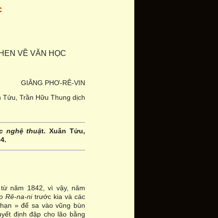
c
GHEN VỀ VĂN HỌC
GIĂNG PHƠ-RÊ-VIN
 Tửu, Trần Hữu Thung dịch
c nghệ thuậ
t. Xuân Tửu,
4.
từ năm 1842, vì vậy, năm
o Rê-na-ni
trước kia và các
ô hạn » để sa vào vũng bùn
quyết định đập cho lão bằng