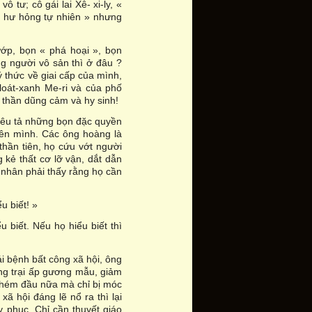
ô tư; cô gái lai Xê- xi-ly, «
ời hư hỏng tự nhiên » nhưng
ớp, bọn « phá hoại », bọn
g người vô sản thì ở đâu ?
 thức về giai cấp của mình,
loát-xanh Me-ri và của phố
 thần dũng cảm và hy sinh!
miêu tả những bọn đặc quyền
trên mình. Các ông hoàng là
hần tiên, họ cứu vớt người
kẻ thất cơ lỡ vận, dắt dẫn
u nhân phải thấy rằng họ cần
u biết! »
 biết. Nếu họ hiểu biết thì
i bệnh bất công xã hội, ông
ng trại ấp gương mẫu, giảm
ị chém đầu nữa mà chỉ bị móc
ã hội đáng lẽ nổ ra thì lại
y phục. Chỉ cần thuyết giáo