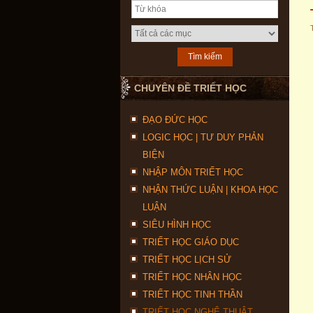
CHUYÊN ĐỀ TRIẾT HỌC
ĐẠO ĐỨC HỌC
LOGIC HỌC | TƯ DUY PHẢN
BIỆN
NHẬP MÔN TRIẾT HỌC
NHẬN THỨC LUẬN | KHOA HỌC
LUẬN
SIÊU HÌNH HỌC
TRIẾT HỌC GIÁO DỤC
TRIẾT HỌC LỊCH SỬ
TRIẾT HỌC NHÂN HỌC
TRIẾT HỌC TINH THẦN
TRIẾT HỌC NGHỆ THUẬT