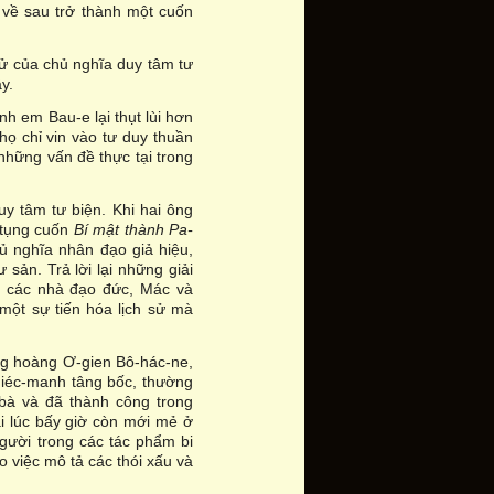
– về sau trở thành một cuốn
tử của chủ nghĩa duy tâm tư
y.
nh em Bau-e lại thụt lùi hơn
 họ chỉ vin vào tư duy thuần
 những vấn đề thực tại trong
y tâm tư biện. Khi hai ông
 tụng cuốn
Bí mật thành Pa-
ủ nghĩa nhân đạo giả hiệu,
 sản. Trả lời lại những giải
 các nhà đạo đức, Mác và
một sự tiến hóa lịch sử mà
ng hoàng Ơ-gien Bô-hác-ne,
iéc-manh tâng bốc, thường
 bà và đã thành công trong
ại lúc bấy giờ còn mới mẻ ở
gười trong các tác phẩm bi
o việc mô tả các thói xấu và