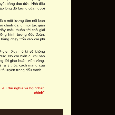
 quyết bằng đạo đức. Nhà tiểu
 vào lòng độ lượng của người
 là « một lương tâm nổi loạn
nộ chính đáng, mọi tức giận
 đầy mâu thuẫn tới chỗ giải
hững hình tượng độc đoán,
bằng chạy trốn vào cái phi
-gien Xuy mô tả sẽ không
đức. Nó chỉ biến đi khi nào
ng lời giáo huấn viên vòng,
ề ra ý thức cách mạng của
ôi luyện trong đấu tranh.
4. Chủ nghĩa xã hội "chân
chính"