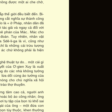
hông được một ai che chở,
p thế giới đều biết đến. Bi-
 ông cắt nghĩa sự thành công
 do là « ở Pháp, nhân dân đã
i tác giả và ngay cả đối với
 phê phán của Mác.. Mác cho
c đoán. Tuy nhiên, nhân vật
 Sdê-li-ga là vì, cũng như
chỉ là những cái trừu tượng
, ác chứ không phải là hiện
ệ thuật tự do... một cái gì
yết của Ơ-gien Xuy là xuất
ng do các nhà không tưởng
lừa dối cùng ảo tưởng của
móng cho chủ nghĩa xã hội
trào thợ thuyền.
ơng tâm cao cả, người anh
khoác bộ áo công nhân; ông
ơi tụ tập của bọn tù khổ sai
gái của ông – một đứa con
bọn tùy thuộc, khen thưởng