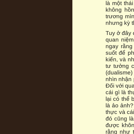
là một thái
không hồn
trương mìn
nhưng kỳ t
Tuy ở đây 
quan niệm
ngay rằng 
suốt để p
kiến, và n
tư tưởng c
(dualisme)
nhìn nhận 
Đối với qu
cái gì là 
lại có thể
là ảo ảnh?
thực và cá
đó cũng là
được khôn
rằng như t