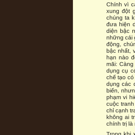
Chính vì 
xung đột g
chúng ta k
đưa hiện d
diện bậc n
những cái 
động, chú
bậc nhất, 
hạn nào đó
mãi: Càng 
dụng cụ c
chế tạo có
dụng các 
biến, nhưn
phạm vi hi
cuộc tranh
chỉ cạnh tr
không ai t
chính trị l
Trong khi 