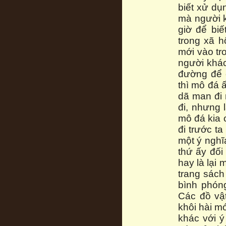
biết xử dụ
mà người k
giờ để bi
trong xã h
mới vào tro
người khác
đường để 
thì mô đá 
dã man đi 
đi, nhưng l
mô đá kia 
đi trước t
một ý nghĩ
thứ ấy đối
hay là lại
trang sách
bình phón
Các đồ vật
khôi hài m
khác với 