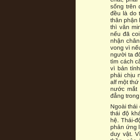
sống trên 
đều là do 
thân phận 
thì văn mi
nếu đã coi
nhận chân 
vong vì nếu
người ta đ
tìm cách c
vì bản tín
phải chịu
alf một th
nước mắt 
đẳng trong 
Ngoài thái
thái độ kh
hệ. Thái-đ
phản ứng l
duy vật. V