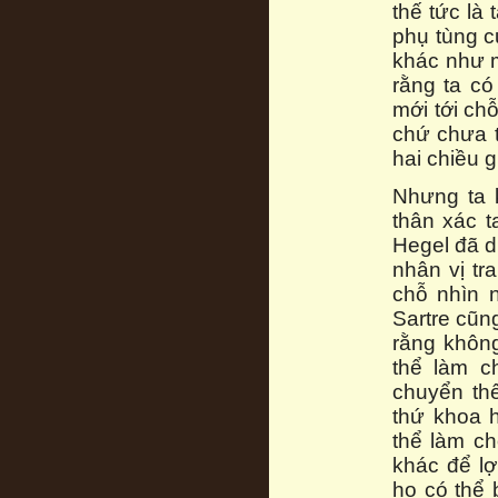
thế tức là
phụ tùng c
khác như m
rằng ta có
mới tới ch
chứ chưa t
hai chiều 
Nhưng ta 
thân xác t
Hegel đã di
nhân vị tr
chỗ nhìn 
Sartre cũng
rằng không
thể làm c
chuyển thế
thứ khoa 
thể làm ch
khác để lợ
họ có thể 