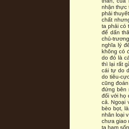
thần, của
nhận thực 
phải thuyết
chất nhưng
ta phải có 
để dấn th
chủ-trương
nghĩa lý đ
không có đ
do đó là c
thì lại rất
cái tự do 
do tiêu-cự
cũng đoán 
đứng bên n
đối với họ 
cả. Ngoại 
bèo bọt, là
nhân loại v
chưa giao 
ta ham sống