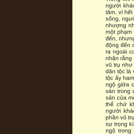
người khá
tâm, vì hế
sống, ngườ
nhượng nha
một phạm 
đến, nhưn
động đến c
ra ngoài c
nhận rằng 
vũ trụ như
dân tộc là
tộc ấy ham
ngộ giữa c
sản trong 
sản của mỗ
thể chứ k
người khác
phần vũ trụ
sự trọng k
ngộ trong 