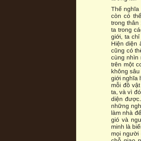
Thế nghĩa 
còn có thể
trong thân
ta trong cá
giới, ta ch
Hiện diện 
cũng có th
cùng nhìn
trên một c
không sâu 
giới nghĩa 
mỗi đồ vật
ta, và vì đ
diện được.
những nghĩ
làm nhà để
gió và ng
minh là biế
mọi người 
chỗ giao n