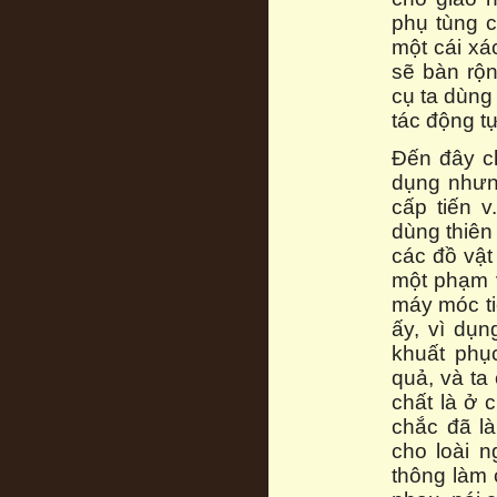
phụ tùng c
một cái xá
sẽ bàn rộn
cụ ta dùng
tác động tự
Đến đây ch
dụng nhưng
cấp tiến v
dùng thiên
các đồ vật
một phạm v
máy móc ti
ấy, vì dụ
khuất phụ
quả, và ta
chất là ở 
chắc đã là
cho loài n
thông làm 