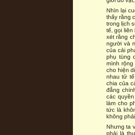
giới đồ vật
Nhìn lại c
thấy rằng 
trong lịch 
tế, gọi liê
xét rằng c
người và n
của cải ph
phụ tùng 
mình rộng 
cho hiện d
nhau tử tế
chia của c
đẳng chính
các quyền 
làm cho p
tức là khôn
không phải 
Nhưng ta v
phải là th