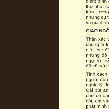
diện: bình
thứ nhất c
trừu tượng
nhưng cụ t
và gia đình
GIAO NG
Thân xác c
chúng ta tr
giới các đ
những đồ 
ngộ. Vì th
đồ vật và 
Tính cách 
người đều
nghĩa lý đ
Cái bút ă
chữ có bàn
còi, cái s
phát minh 