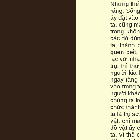
Nhưng thế 
rằng: Sống
ấy đặt vào 
ta, cũng m
trong khôn
các đồ dùn
ta, thành 
quen biết.
lạc với nha
trụ, thì t
người kia 
ngay rằng 
vào trong 
người khác
chúng ta t
chức thàn
ta là trụ 
vật, chỉ m
đồ vật ấy 
ta. Vì thế