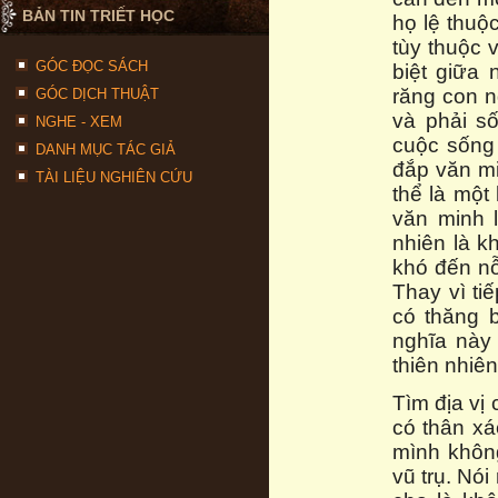
BẢN TIN TRIẾT HỌC
họ lệ thuộ
tùy thuộc 
GÓC ĐỌC SÁCH
biệt giữa
răng con n
GÓC DỊCH THUẬT
và phải s
NGHE - XEM
cuộc sống 
DANH MỤC TÁC GIẢ
đắp văn mi
TÀI LIỆU NGHIÊN CỨU
thể là một
văn minh l
nhiên là k
khó đến nỗ
Thay vì ti
có thăng b
nghĩa này 
thiên nhiê
Tìm địa vị 
có thân xá
mình không
vũ trụ. Nói