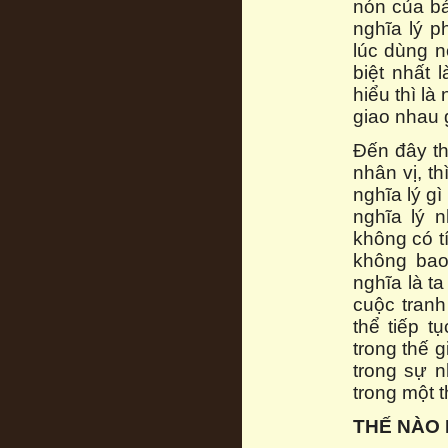
nón của bá
nghĩa lý p
lúc dùng n
biệt nhất 
hiểu thì là
giao nhau 
Đến đây th
nhân vị, t
nghĩa lý gì
nghĩa lý 
không có t
không bao 
nghĩa là t
cuộc tran
thể tiếp t
trong thế 
trong sự n
trong một t
THẾ NÀO 