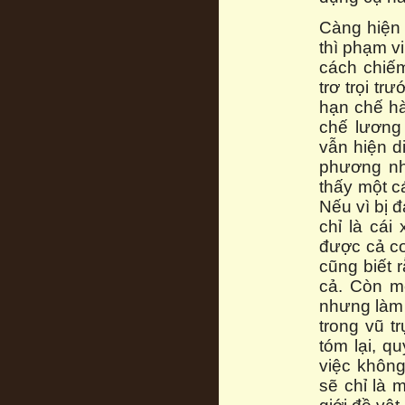
Càng hiện 
thì phạm v
cách chiếm
trơ trọi tr
hạn chế h
chế lương
vẫn hiện d
phương nh
thấy một c
Nếu vì bị 
chỉ là cái
được cả co
cũng biết 
cả. Còn mộ
nhưng làm 
trong vũ t
tóm lại, q
việc không
sẽ chỉ là 