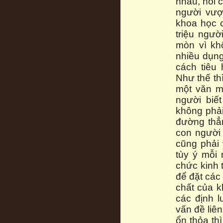
nhau, nói 
người vượ
khoa học c
triệu ngườ
mòn vì kh
nhiều dụng
cách tiêu
Như thế th
một văn mi
người biế
không phải
đường thẳ
con người 
cũng phải 
tùy ý mỗi
chức kinh 
để đặt các
chất của k
các định l
vấn đề liê
ổn thỏa th