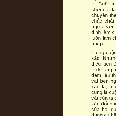
ta. Cuộc t
chơi dễ dà
chuyển the
chắc chắn
người với 
định làm c
luôn làm c
pháp.
Trong cuộc
xác. Nhưng
điều kiện t
thì không 
đem liều t
vật bên ng
xác ta, m
cũng là cu
vật của ta
xác đối ph
của họ, đ
dụng cụ hằ