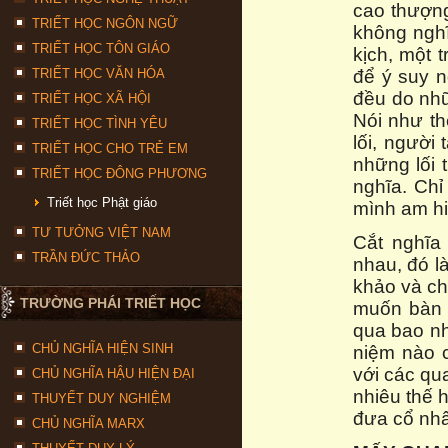
cao thượng
TRIẾT HỌC NGÔN NGỮ
không nghĩ
TRIẾT HỌC TÔN GIÁO
kịch, một 
TRIẾT HỌC VĂN HÓA
để ý suy n
đều do nh
TRIẾT HỌC XÃ HỘI
Nói như th
TRIẾT HỌC TÌNH YÊU
lối, người
TRIẾT HỌC CHO TRẺ EM
những lối
TRIẾT HỌC ĐÔNG PHƯƠNG
nghĩa. Chỉ
Triết học Phật giáo
mình am hi
TƯ TƯỞNG VIỆT NAM
Cắt nghĩa
TRẦN ĐỨC THẢO
nhau, đó là
khảo và ch
TRƯỜNG PHÁI TRIẾT HỌC
muốn bàn đ
qua bao nh
CHỦ NGHĨA HIỆN SINH
niệm nào c
với các qu
CHỦ NGHĨA HẬU HIỆN ĐẠI
nhiêu thế 
THUYẾT DUY NGHIỆM
đưa cổ nhâ
CHỦ NGHĨA MARX