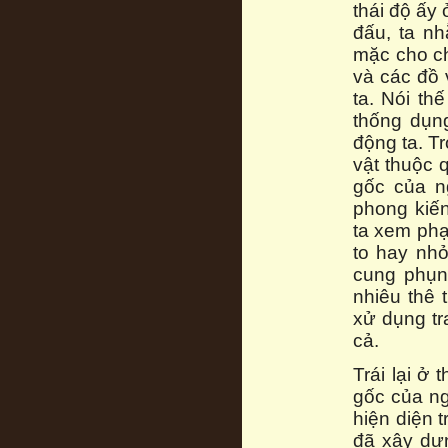
thái độ ấy 
đấu, ta nh
mặc cho ch
và các đồ 
ta. Nói th
thống dụn
động ta. T
vật thuộc 
gốc của n
phong kiến
ta xem phạ
to hay nhỏ
cung phụn
nhiêu thê
xử dụng tra
cả.
Trái lại ở
gốc của ng
hiện diện t
đã xây dự