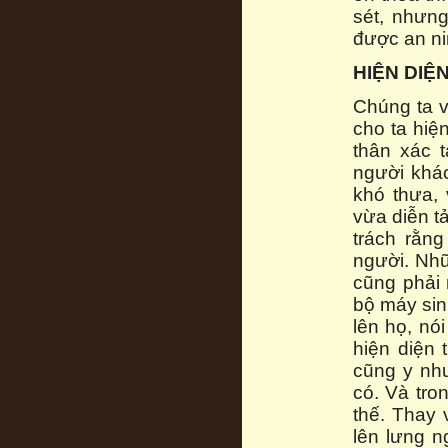
sét, nhưng
được an ni
HIỆN DIỆ
Chúng ta v
cho ta hiệ
thân xác t
người khá
khó thưa, 
vừa diễn tả
trách rằn
người. Nhữ
cũng phải 
bộ máy sin
lên họ, nó
hiện diện 
cũng y như
có. Và tro
thế. Thay 
lên lưng n