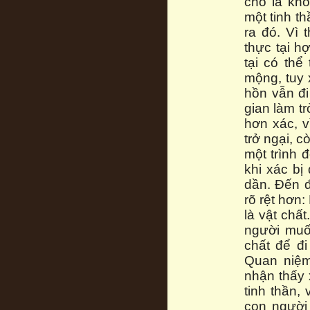
cho là khô
một tinh t
ra đó. Vì 
thực tại h
tại có thể
mộng, tuy 
hồn vẫn đi
gian làm t
hơn xác, v
trở ngại, c
một trình 
khi xác bị
dần. Đến đ
rõ rệt hơn:
là vật chấ
người muốn
chất để đi
Quan niệm
nhận thấy 
tinh thần,
con người 