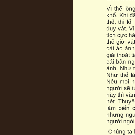
VÌ thế lò
khổ. Khi đ
thế, thì l
duy vật. V
tích cực hà
thế giới vậ
cái ảo ảnh
giải thoát 
cái bản ng
ảnh. Như t
Như thế là
Nếu mọi ng
người sẽ t
này thì vă
hết. Thuy
làm biến 
những ngư
người ngồi
Chúng ta k