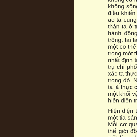
không sống
điều khiển
ao ta cũn
thân ta ở 
hành động,
trông, tai 
một cơ thể 
trong một 
nhất định 
trụ chi ph
xác ta thực
trong đó. 
ta là thực 
một khối v
hiện diện t
Hiện diện 
một tia sá
Mỗi cơ qu
thế giới đ