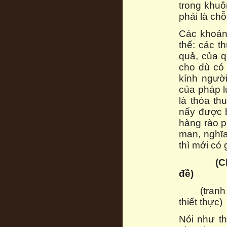
trong khuô
phải là ch
Các khoản
thế: các t
quả, của q
cho dù có
kính người
của pháp l
là thỏa th
nấy được 
hàng rào p
man, nghĩa 
thì mới có 
(Chí
đề)
(tranh đấ
thiết thực)
Nói như th