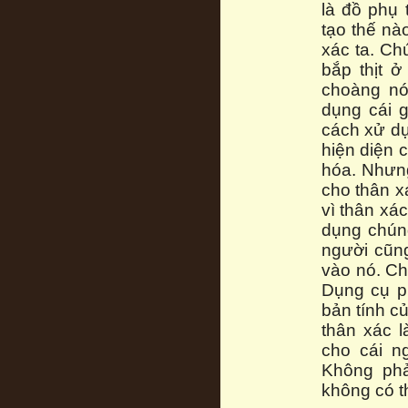
là đồ phụ 
tạo thế nà
xác ta. Ch
bắp thịt ở
choàng nó
dụng cái 
cách xử dụ
hiện diện c
hóa. Nhưn
cho thân x
vì thân xá
dụng chúng
người cũng
vào nó. Ch
Dụng cụ ph
bản tính c
thân xác 
cho cái n
Không phả
không có t