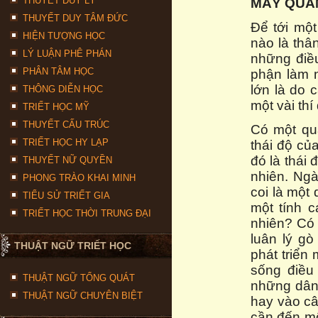
THUYẾT DUY LÝ
MẤY QUAN
THUYẾT DUY TÂM ĐỨC
Để tới một
HIỆN TƯỢNG HỌC
nào là thâ
LÝ LUẬN PHÊ PHÁN
những điều
PHÂN TÂM HỌC
phận làm 
lớn là do 
THÔNG DIỄN HỌC
một vài thí
TRIẾT HỌC MỸ
THUYẾT CẤU TRÚC
Có một qua
TRIẾT HỌC HY LẠP
thái độ củ
đó là thái 
THUYẾT NỮ QUYỀN
nhiên. Ngà
PHONG TRÀO KHAI MINH
coi là một
TIỂU SỬ TRIẾT GIA
một tính 
TRIẾT HỌC THỜI TRUNG ĐẠI
nhiên? Có 
luân lý g
THUẬT NGỮ TRIẾT HỌC
phát triển
sống điều 
THUẬT NGỮ TỔNG QUÁT
những dân 
THUẬT NGỮ CHUYÊN BIỆT
hay vào câ
cần đến mộ