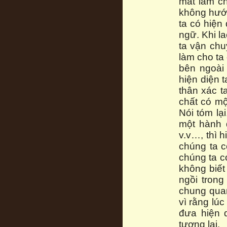
mắt làm ch
không hướn
ta có hiện
ngữ. Khi la
ta vận chu
làm cho ta 
bên ngoài 
hiện diện 
thân xác ta
chất có mộ
Nói tóm lạ
một hành 
v.v…, thì h
chúng ta c
chúng ta c
không biết
ngồi trong
chung quan
vì rằng lú
đưa hiện 
tương lai.