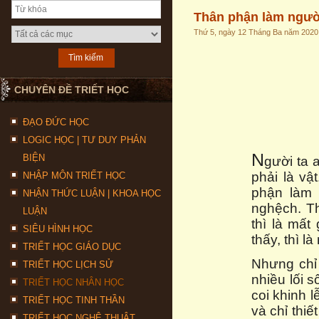
Thân phận làm ngườ
Thứ 5, ngày 12 Tháng Ba năm 2020
CHUYÊN ĐỀ TRIẾT HỌC
ĐẠO ĐỨC HỌC
LOGIC HỌC | TƯ DUY PHẢN
N
BIỆN
gười ta 
phải là vậ
NHẬP MÔN TRIẾT HỌC
phận làm 
NHẬN THỨC LUẬN | KHOA HỌC
nghệch. Th
LUẬN
thì là mất
SIÊU HÌNH HỌC
thấy, thì là
TRIẾT HỌC GIÁO DỤC
Nhưng chỉ 
TRIẾT HỌC LỊCH SỬ
nhiều lối 
TRIẾT HỌC NHÂN HỌC
coi khinh l
TRIẾT HỌC TINH THẦN
và chỉ thi
TRIẾT HỌC NGHỆ THUẬT