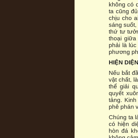
không có 
ta cũng đủ
chịu cho a
sáng suốt, 
thứ tư tưở
thoại giữ
phải là lú
phương phá
HIỆN DIỆ
Nếu bắt đầ
vật chất, 
thể giải 
quyết xuô
tảng. Kinh
phê phán về
Chúng ta l
có hiện di
hòn đá khô
không cảm 