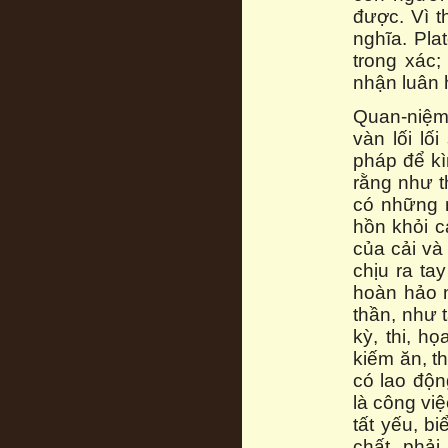
được. Vì t
nghĩa. Pla
trong xác;
nhận luân 
Quan-niệm 
vàn lối l
pháp để kì
rằng như t
có những n
hồn khỏi c
của cải và
chịu ra ta
hoàn hảo n
thần, như 
kỳ, thi, h
kiếm ăn, t
có lao độn
là công việ
tất yếu, b
chất, phải