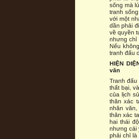
sống mà lú
tranh sống
với một nh
dần phải đ
về quyền t
nhưng chỉ 
Nếu không 
tranh đấu 
HIỆN DIỆN
văn
Tranh đấu 
thất bại, 
của lịch s
thân xác t
nhân văn,
thân xác t
hai thái đ
nhưng cái 
phải chỉ l