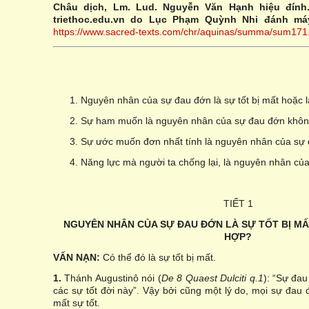
Châu dịch, Lm. Lud. Nguyễn Văn Hạnh hiệu đính.
triethoc.edu.vn do Lục Phạm Quỳnh Nhi đánh m
https://www.sacred-texts.com/chr/aquinas/summa/sum171
1. Nguyên nhân của sự đau đớn là sự tốt bị mất hoặc 
2. Sự ham muốn là nguyên nhân của sự đau đớn khô
3. Sự ước muốn đơn nhất tính là nguyên nhân của sự
4. Năng lực mà người ta chống lại, là nguyên nhân c
TIẾT 1
NGUYÊN NHÂN CỦA SỰ ĐAU ĐỚN LÀ SỰ TỐT BỊ MẤ
HỢP?
VẤN NẠN:
Có thể đó là sự tốt bị mất.
1.
Thánh Augustinô nói (
De 8 Quaest Dulciti q.1
): “Sự đau
các sự tốt đời này”. Vậy bởi cũng một lý do, mọi sự đau
mất sự tốt.