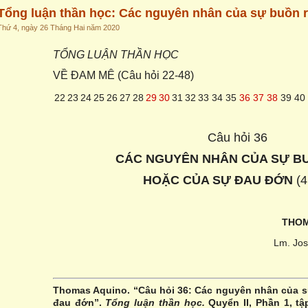
Tổng luận thần học: Các nguyên nhân của sự buồn 
Thứ 4, ngày 26 Tháng Hai năm 2020
TỔNG LUẬN THẦN HỌC
VỀ ĐAM MÊ (Câu hỏi 22-48)
22
23
24
25
26
27
28
29
30
31
32
33
34
35
36
37
38
39
40
Câu hỏi 36
CÁC NGUYÊN NHÂN CỦA SỰ B
HOẶC CỦA SỰ ĐAU ĐỚN
(4 
THO
Lm. Jo
Thomas Aquino. “Câu hỏi 36: Các nguyên nhân của s
đau đớn”.
Tổng luận thần học.
Quyển II, Phần 1, tậ