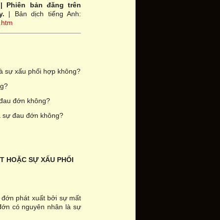
| Phiên bản đăng trên
áy.
| Bản dịch tiếng Anh:
.htm
là sự xấu phối hợp không?
ng?
 đau đớn không?
ủa sự đau đớn không?
T HOẶC SỰ XẤU PHỐI
 đớn phát xuất bởi sự mất
 đớn có nguyên nhân là sự