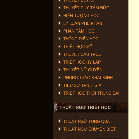
THUYẾT DUY LÝ
THUYẾT DUY TÂM ĐỨC
HIỆN TƯỢNG HỌC
LÝ LUẬN PHÊ PHÁN
PHÂN TÂM HỌC
THÔNG DIỄN HỌC
TRIẾT HỌC MỸ
THUYẾT CẤU TRÚC
TRIẾT HỌC HY LẠP
THUYẾT NỮ QUYỀN
PHONG TRÀO KHAI MINH
TIỂU SỬ TRIẾT GIA
TRIẾT HỌC THỜI TRUNG ĐẠI
THUẬT NGỮ TRIẾT HỌC
THUẬT NGỮ TỔNG QUÁT
THUẬT NGỮ CHUYÊN BIỆT