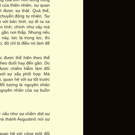
t của thiên nhiên, sự quan
t được sự thật. Quả thế,
 chuyển động tự nhiên. Sự
 với bản tính; sự đi ra xa
ản tính; chính như vậy mà
ến gần nơi thấp. Nhưng nếu
ày, tức là trọng lực, thì
o; đó chỉ là điều nó làm để
c được thể hiện theo thể
 theo đuổi hay đến gần. Do
 được chiếm hiễm làm đối
với sự xấu phối hợp. Mà
, quan hệ với sự tốt trước
đối tượng là nguyên nhân
 nguyên nhân của sự buồn
sự xấu như sự chấm dứt sự
 mà thánh Augustinô nói sự
uan hệ với cũng một đối