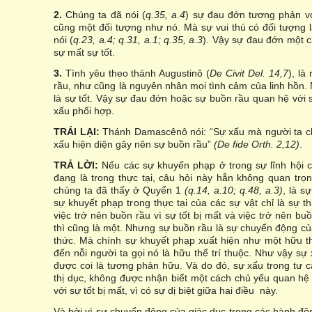
2.
Chúng ta đã nói (
q.35, a.4
) sự đau đớn tương phản vớ
cũng một đối tượng như nó. Mà sự vui thú có đối tượng l
nói (
q.23, a.4; q.31, a.1; q.35, a.3
). Vậy sự đau đớn một c
sự mất sự tốt.
3.
Tình yêu theo thánh Augustinô (
De Civit Del. 14,7
), l
rầu, như cũng là nguyên nhân mọi tình cảm của linh hồn. 
là sự tốt. Vậy sự đau đớn hoặc sự buồn rầu quan hệ với s
xấu phối hợp.
TRÁI LẠI:
Thánh Damascênô nói: “Sự xấu mà người ta ch
xấu hiện diện gây nên sự buồn rầu”
(De fide Orth. 2,12)
.
TRẢ LỜI:
Nếu các sự khuyến phạp ở trong sự lĩnh hội c
đang là trong thực tại, câu hỏi này hẳn không quan trọ
chúng ta đã thấy ở Quyển 1
(q.14, a.10; q.48, a.3)
, là s
sự khuyết phạp trong thực tại của các sự vật chỉ là sự t
việc trở nên buồn rầu vì sự tốt bị mất và việc trở nên buồ
thì cũng là một. Nhưng sự buồn rầu là sự chuyển động của 
thức. Mà chính sự khuyết phạp xuất hiện như một hữu th
đến nỗi người ta gọi nó là hữu thể trí thuộc. Như vậy sự 
được coi là tương phản hữu. Và do đó, sự xấu trong tư 
thị dục, không được nhận biết một cách chủ yếu quan hệ
với sự tốt bị mất, vì có sự dị biệt giữa hai điều này.
Và bởi vì sự chuyển động của giác dục trong các hành độ