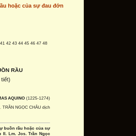
rầu hoặc của sự đau đớn
41
42
43
44
45
46
47
48
UỒN RẦU
tiết)
MAS AQUINO
(1225-1274)
s. TRẦN NGỌC CHÂU dịch
ự buồn rầu hoặc của sự
p II. Lm. Jos. Trần Ngọc