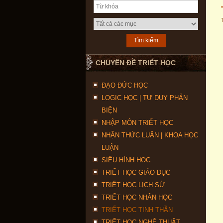
CHUYÊN ĐỀ TRIẾT HỌC
ĐẠO ĐỨC HỌC
LOGIC HỌC | TƯ DUY PHẢN
BIỆN
NHẬP MÔN TRIẾT HỌC
NHẬN THỨC LUẬN | KHOA HỌC
LUẬN
SIÊU HÌNH HỌC
TRIẾT HỌC GIÁO DỤC
TRIẾT HỌC LỊCH SỬ
TRIẾT HỌC NHÂN HỌC
TRIẾT HỌC TINH THẦN
TRIẾT HỌC NGHỆ THUẬT