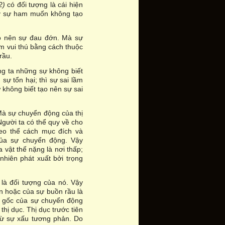
2)
có đối tượng là cái hiện
Vậy sự ham muốn không tạo
tạo nên sự đau đớn. Mà sự
m vui thú bằng cách thuộc
rầu.
ng ta những sự không biết
ự tổn hại; thì sự sai lầm
 không biết tạo nên sự sai
Mà sự chuyển động của thị
Người ta có thể quy về cho
heo thể cách mục đích và
của sự chuyển động. Vậy
vật thể nặng là nơi thấp;
hiên phát xuất bởi trọng
là đối tượng của nó. Vậy
n hoặc của sự buồn rầu là
n gốc của sự chuyển động
hị dục. Thị dục trước tiên
 từ sự xấu tương phản. Do