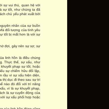
i sự vui thú, quan hệ với
à sự tốt, như chúng ta đã
ách chủ yếu phát xuất bởi
à nguyên nhân của sự buồn
Mà đối tượng của tình yêu
ự tốt bị mất hơn là với sự
ờ đợi, gây nên sự sợ; sự
ủa linh hồn là điều chúng
ng. Thực thế, sự xấu, như
ự khuyết phạp sự tốt; hoặc
hiếu sự chiếm hữu đối lập,
n rầu vì sự xấu hiện diện,
thị dục đi theo sau sự tri
ể nào đó đối với trí năng
xấu, vì là sự khuyết phạp,
cách là sự cuyển động của
 với sự xấu phối hợp hoặc
ng của linh hồn đóng cũng