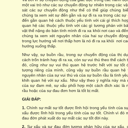
một vai trò như các sự chuyển động tự nhiên trong các vậ
sát các sự chuyển động như thế có thể giúp chúng biế
chúng ta xem xét sự đến gần và sự đi ra xa trong các sự
đến gần quan hệ cách thuộc yếu tính với cái gì thích hợp
quan hệ các thuộc yếu tính với các gì tương phản với b
vật thể nặng do bản tính mình đi ra xa khỏi nơi cao và đ
chúng ta xem xét nguyên nhân của hai sự chuyển động n
trong lực hướng về nơi thấp hơn là nó đi ra xa khỏi nơi ca
hướng xuống thấp.
Như vậy, sự buồn rầu, trong sự chuyển động của thị dụ
cách trốn tránh hay đi ra xa, còn sự vui thú theo thể cách
đó, cũng như sự vui thú quan hệ trước hết với sự tốt
tượng riêng của mình, cũng vậy sự buồn rầu quan hệ 
nguyên nhân của sự vui thú và của sự buồn rầu là tình yêu
khih quan hệ với sự xấu. Như vậy theo ý nghĩa này mà 
của sự đam mê, sự xấu phối hợp một cách đích xác là
rầu hoặc của sự đau đơn hơn là tốt bị mất.
GIẢI ĐÁP:
1.
Chính sự mất sự tốt được lĩnh hội trong yếu tính của 
xấu được lĩnh hội trong yếu tính của sự tốt. Chính vì đó
đau đớn phát xuất do sự mất các sự tốt đời này.
2.
Sự xấu và sự đau đớn tương phản hữu của sự xấu, q