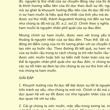
đó, nguyên lý thứ nhất của sự chuyển động này của thị dụ
là khnh hương sđầu tiên của thị dục theo đuổi sự tốt; ngu
mà sự ghét là khuuynh hướng đầu tiên của thị dục để trố
vì sự ham muốn là hiệu quả thứ nhất của tình yêu mà do 
được vui thú nhất, thánh Augustinô thường nói đến sự ha
như chúng ta đã nói
(q.30, a.2, sol.2)
. Chính theo ý nghĩa
ham muốn là nguyên nhân phổ quát của sự đau đớn.
Nhưng chính sự ham muốn, được xem xét trong yếu tín
thoảng là nguyên nhân của sự đau đớn. Thực thế, tất cả 
động tới điểm cùng của nó thì tương phản với sự chuyển đ
tạo nên sự buồn rầu. Theo đường lối kết quả, sự ham 
của sự buồn rầu trong tư cách chúng ta trở nên buồn rầu 
được ước muốn hoặc bởi sự biến mất hoàn toàn của sự
thể là nguyên nhân phổ quát cho sự đau đớn, vì chúng t
các sự tốt hiện tại đem lại cho chúng ta sự vui thú hơn về 
mà chúng ta ham muốn.
GIẢI ĐÁP
1. Khuynh hướng của thị dục để đạt được sự tốt là ngu
trốn tránh sự xấu, như chúng ta mới nói. Chính vì đó mà 
dục quan hệ với sự tốt được coi như nguyên nhân của c
dục quan hệ với sự xấu.
2. Cái gì chúng ta ước muốn, mặc dầu trong tương lai, tr