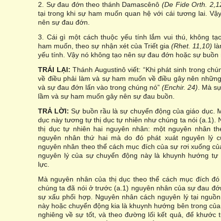
2. Sự đau đớn theo thánh Damascênô
(De Fide Orth. 2,1
tại trong khi sự ham muốn quan hệ với cái tương lai. 
nên sự đau đớn.
3. Cái gì một cách thuộc yếu tính lắm vui thú, không 
ham muốn, theo sự nhận xét của Triết gia
(Rhet. 11,10)
là
yếu tính. Vậy nó không tạo nên sự đau đớn hoặc sự buồn 
TRÁI LẠI:
Thánh Augustinô viết: “Khi phát sinh trong chú
về điều phải làm và sự ham muốn về điều gây nên những s
và sự đau đớn lấn vào trong chúng nó”
(Enchir. 24)
. Mà sự
lầm và sự ham muốn gây nên sự đau buồn.
TRẢ LỜI:
Sự buồn rầu là sự chuyển động của giáo dục. 
dục này tương tự thị dục tự nhiên như chúng ta nói (a.1). 
thị dục tự nhiên hai nguyên nhân: một nguyên nhân t
nguyên nhân thứ hai mà do đó phát xuát nguyên lý 
nguyên nhân theo thể cách mục đích của sự rơi xuống của 
nguyên lý của sự chuyển động này là khuynh hướng tự n
lực.
Mà nguyên nhân của thị dục theo thể cách mục đích đó 
chúng ta đã nói ở trước (a.1) nguyên nhân của sự đau đớ
sự xấu phối hợp. Nguyên nhân cách nguyên lý tại nguồ
này hoặc chuyển động kia là khuynh hướng bên trong của t
nghiêng về sự tốt, và theo đường lối kết quả, để khước