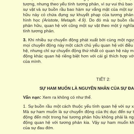
tượng, nhưng theo yếu tính tương phản, vì sự vui thú bao
sự vật và sự buồn rầu bao hàm sự vắng mặt của một sự 
hữu này có chứa đựng sự khuyết phạp của tương phản 
hình học
(Aristote, Metaph. 4.9)
. Do đó mà sự buồn rầ
phản hữu, quan hệ với cũng một sự vật theo một ý nghĩ
tính tương phản.
3.
Khi nhiều sự chuyển động phát xuất bởi cùng một nguy
mọi chuyển động này một cách chủ yếu quan hệ với điề
hệ, nhưng chỉ sự chuyển động thứ nhất có quan hệ này m
động khác quan hệ riêng biệt hơn với cái gì thích hợp vớ
của mình.
TIẾT 2:
SỰ HAM MUỐN LÀ NGUYÊN NHÂN CỦA SỰ Đ
Vấn nạn:
Xem ra không có như thế.
1. Sự buồn rầu một cách thuộc yếu tính quan hệ với sự x
Mà sự ham muốn là sự chuyển động của thị dục đến sự t
động đến một trong hai tương phản hữu không phải là n
động quan hệ với tương phản kia. Vậy sự ham muốn kh
của sự đau đớn.