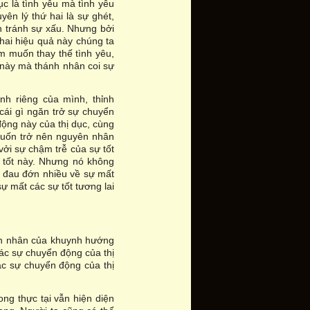
c là tình yêu mà tình yêu
yên lý thứ hai là sự ghét,
n tránh sự xấu. Nhưng bởi
hai hiệu quả này chúng ta
m muốn thay thế tình yêu,
 này mà thánh nhân coi sự
h riêng của mình, thỉnh
cái gì ngăn trở sự chuyển
ộng này của thị dục, cùng
muốn trở nên nguyên nhân
vởi sự chậm trễ của sự tốt
 tốt này. Nhưng nó không
a đau đớn nhiều về sự mất
sự mất các sự tốt tương lai
yên nhân của khuynh hướng
các sự chuyển động của thị
ác sự chuyển động của thị
ong thực tại vẫn hiện diện