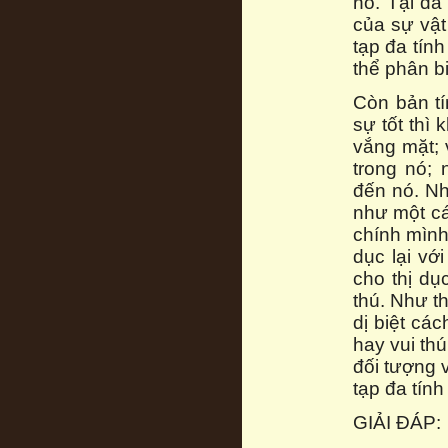
nó. Tại đa
của sự vật
tạp đa tín
thể phân b
Còn bản t
sự tốt thì
vắng mặt; 
trong nó;
đến nó. Nh
như một cá
chính mình,
dục lại vớ
cho thị dụ
thú. Như t
dị biệt cá
hay vui th
đối tượng 
tạp đa tính
GIẢI ĐÁP: