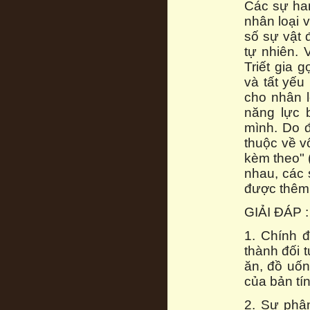
Các sự ham
nhân loại v
số sự vật 
tự nhiên. 
Triết gia 
và tất yếu 
cho nhân l
năng lực 
mình. Do đ
thuộc về v
kèm theo" 
nhau, các 
được thêm 
GIẢI ĐÁP :
1. Chính đ
thành đối 
ăn, đồ uốn
của bản tí
2. Sự phâ