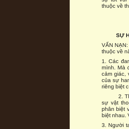
thuộc về t
SỰ 
VẤN NẠN: 
thuộc về n
1. Các đa
mình. Mà đ
cảm giác, v
của sự ha
riêng biệt 
2. Thánh 
sự vật th
phân biệt 
biệt nhau.
3. Người 