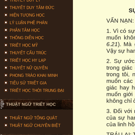
THUYẾT DUY LÝ
THUYẾT DUY TÂM ĐỨC
S
HIỆN TƯỢNG HỌC
VẤN NẠN: X
LÝ LUẬN PHÊ PHÁN
1. Vì có 
PHÂN TÂM HỌC
muốn khôn
THÔNG DIỄN HỌC
6.21
). Mà
TRIẾT HỌC MỸ
Vậy sự ham
THUYẾT CẤU TRÚC
2. Sự ước
TRIẾT HỌC HY LẠP
trong giác
THUYẾT NỮ QUYỀN
trong tôi,
PHONG TRÀO KHAI MINH
muốn các 
TIỂU SỬ TRIẾT GIA
giác hay h
TRIẾT HỌC THỜI TRUNG ĐẠI
muốn giới
không chỉ ở
THUẬT NGỮ TRIẾT HỌC
3. Đối với
của sự ha
THUẬT NGỮ TỔNG QUÁT
của linh hồ
THUẬT NGỮ CHUYÊN BIỆT
TRÁI LẠI: 