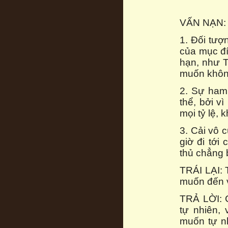
VẤN NẠN: 
1. Đối tượ
của mục đí
hạn, như T
muốn khôn
2. Sự ham 
thể, bởi v
mọi tỷ lệ, 
3. Cải vô 
giờ đi tới
thủ chẳng 
TRÁI LẠI: 
muốn đến v
TRẢ LỜI: C
tự nhiên,
muốn tự nh