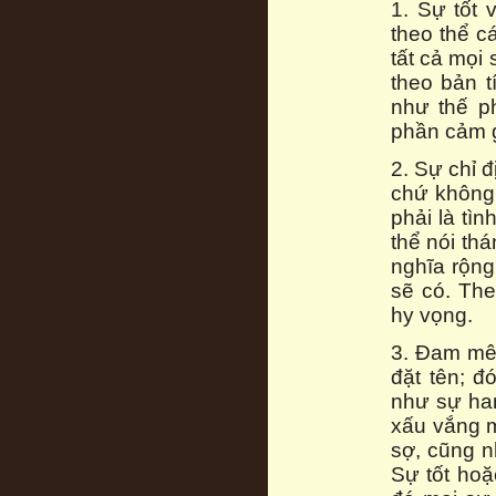
1. Sự tốt 
theo thể c
tất cả mọi
theo bản t
như thế p
phần cảm g
2. Sự chỉ 
chứ không 
phải là tì
thể nói th
nghĩa rộng
sẽ có. Th
hy vọng.
3. Đam mê 
đặt tên; 
như sự ham
xấu vắng m
sợ, cũng n
Sự tốt hoặ