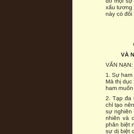
đó mọi sự
xấu tương 
này có đối
VÀ 
VẤN NẠN: 
1. Sự ham 
Mà thị dục 
ham muốn 
2. Tạp đa 
chỉ tạo nên
sự nghiên 
nhiên và 
phân biệt 
sự dị biệt