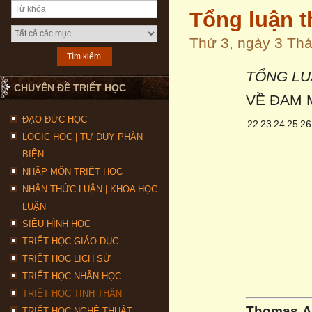
Tổng luận 
Thứ 3, ngày 3 Th
TỔNG LU
CHUYÊN ĐỀ TRIẾT HỌC
VỀ ĐAM M
ĐẠO ĐỨC HỌC
22
23
24
25
26
LOGIC HỌC | TƯ DUY PHẢN
BIỆN
NHẬP MÔN TRIẾT HỌC
NHẬN THỨC LUẬN | KHOA HỌC
LUẬN
SIÊU HÌNH HỌC
TRIẾT HỌC GIÁO DỤC
TRIẾT HỌC LỊCH SỬ
TRIẾT HỌC NHÂN HỌC
TRIẾT HỌC TINH THẦN
Thomas A
TRIẾT HỌC NGHỆ THUẬT