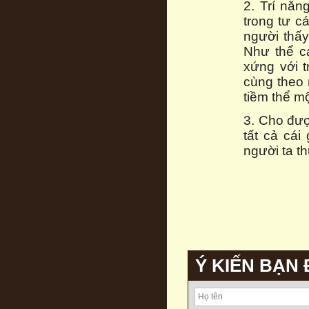
2. Trí năn
trong tư c
người thấy
Như thể c
xứng với t
cùng theo 
tiềm thể m
3. Cho đượ
tất cả cái
người ta th
Ý KIẾN BẠN