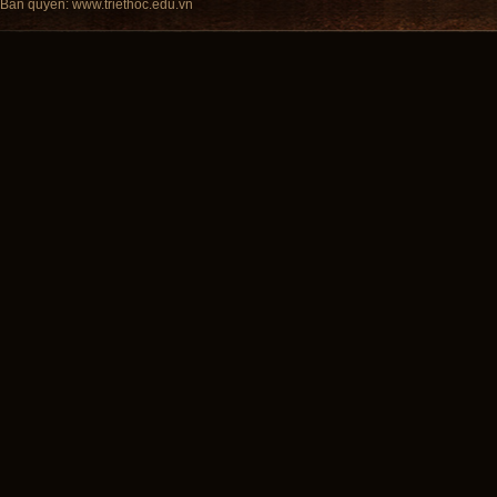
Bản quyền:
www.triethoc.edu.vn