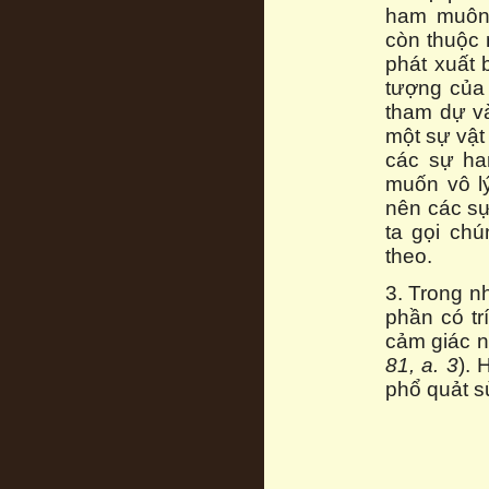
ham muôn 
còn thuộc 
phát xuất 
tượng của 
tham dự và
một sự vật 
các sự ha
muốn vô lý
nên các sự
ta gọi ch
theo.
3. Trong n
phần có tr
cảm giác n
81, a. 3
). 
phổ quảt s