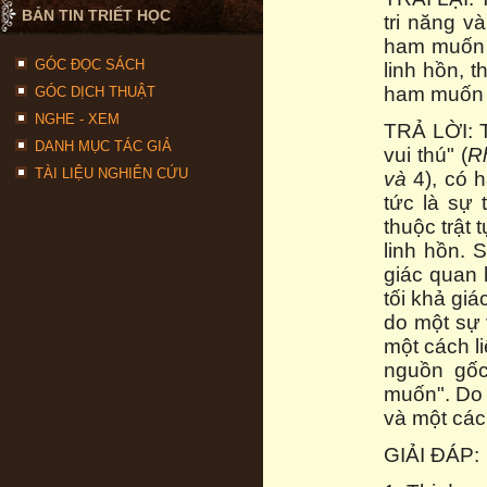
BẢN TIN TRIẾT HỌC
tri năng v
ham muốn v
GÓC ĐỌC SÁCH
linh hồn, t
ham muốn ở
GÓC DỊCH THUẬT
NGHE - XEM
TRẢ LỜI: T
DANH MỤC TÁC GIẢ
vui thú" (
Rh
TÀI LIỆU NGHIÊN CỨU
và
4), có h
tức là sự 
thuộc trật 
linh hồn. 
giác quan 
tối khả giá
do một sự 
một cách l
nguồn gốc
muốn". Do 
và một các
GIẢI ĐÁP: