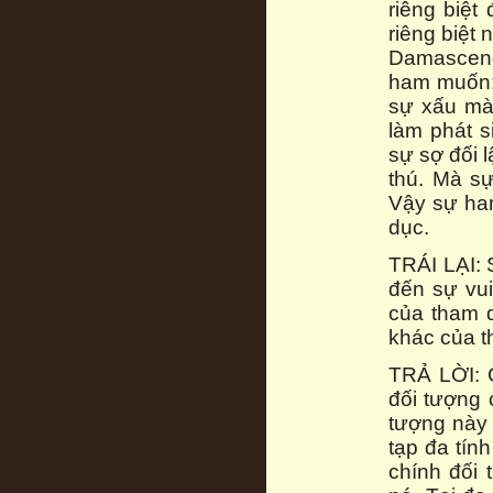
riêng biệt
riêng biệt
Damascenô 
ham muốn: 
sự xấu mà 
làm phát s
sự sợ đối 
thú. Mà s
Vậy sự ha
dục.
TRÁI LẠI:
đến sự vui
của tham 
khác của t
TRẢ LỜI: C
đối tượng 
tượng này 
tạp đa tín
chính đối