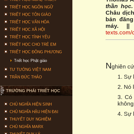
thần học
TRIẾT HỌC NGÔN NGỮ
Châu dịch
TRIẾT HỌC TÔN GIÁO
bản đăng 
TRIẾT HỌC VĂN HÓA
máy.
||
TRIẾT HỌC XÃ HỘI
texts.com
TRIẾT HỌC TÌNH YÊU
TRIẾT HỌC CHO TRẺ EM
TRIẾT HỌC ĐÔNG PHƯƠNG
Triết học Phật giáo
N
ghiên c
TƯ TƯỞNG VIỆT NAM
1. Sự 
TRẦN ĐỨC THẢO
2. Nó 
TRƯỜNG PHÁI TRIẾT HỌC
3. Có
không
CHỦ NGHĨA HIỆN SINH
CHỦ NGHĨA HẬU HIỆN ĐẠI
4. Sự
THUYẾT DUY NGHIỆM
CHỦ NGHĨA MARX