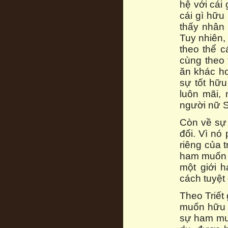
hệ với cái
cái gì hữu
thấy nhân
Tuy nhiên,
theo thể c
cùng theo 
ăn khác ho
sự tốt hữu
luôn mãi,
người nữ S
Còn về sự
đối. Vì nó
riêng của 
ham muốn c
một giới 
cách tuyệt
Theo Triết 
muốn hữu 
sự ham muố