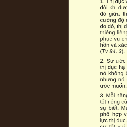
1. Thị dục
đôi khi đư
đó giữa t
cường độ c
do đó, thị
thiêng liê
phục vụ cho
hồn và xác
(
Tv 84, 3
).
2. Sư ước 
thị dục hạ
nó không 
nhưng nó 
ước muốn.
3. Mỗi năn
tốt riêng 
sự biết. 
phối hợp v
lực thị dụ
sự tốt vui