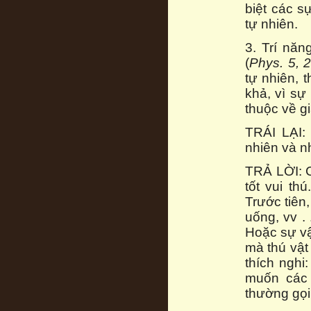
biệt các 
tự nhiên.
3. Trí năn
(
Phys. 5, 
tự nhiên, t
khả, vì s
thuộc về gi
TRÁI LẠI:
nhiên và 
TRẢ LỜI: C
tốt vui th
Trước tiên,
uống, vv .
Hoặc sự vật
mà thú vật
thích nghi
muốn các 
thường gọi