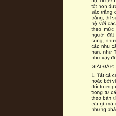
dụ, được 
tốt hơn đ
sắc trắng 
trắng, thì
hệ với cá
theo mức 
người đặt
cùng, như
các nhu cầ
hạn, như T
như vậy đố
GIẢI ĐÁP:
1. Tất cả 
hoặc bởi v
đối tượng 
trong tư c
theo bản tí
cái gì mà 
những phân