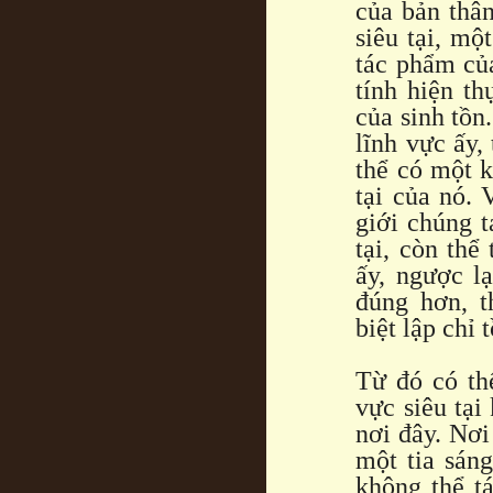
của bản thân
siêu tại, mộ
tác phẩm của
tính hiện t
của sinh tồn
lĩnh vực ấy,
thể có một k
tại của nó. 
giới chúng t
tại, còn thể
ấy, ngược lạ
đúng hơn, t
biệt lập chỉ 
Từ đó có th
vực siêu tại
nơi đây. Nơi
một tia sáng
không thể t