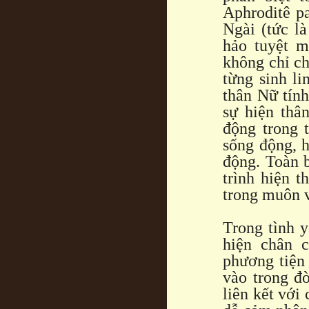
Aphroditê p
Ngài (tức là
hảo tuyệt m
không chỉ ch
từng sinh li
thân Nữ tín
sự hiện thâ
động trong t
sống động, 
động. Toàn b
trình hiện 
trong muôn v
Trong tình 
hiện chân 
phương tiện
vào trong đ
liên kết với