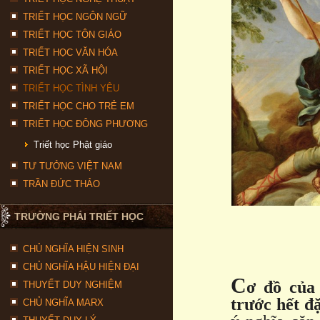
TRIẾT HỌC NGÔN NGỮ
TRIẾT HỌC TÔN GIÁO
TRIẾT HỌC VĂN HÓA
TRIẾT HỌC XÃ HỘI
TRIẾT HỌC TÌNH YÊU
TRIẾT HỌC CHO TRẺ EM
TRIẾT HỌC ĐÔNG PHƯƠNG
Triết học Phật giáo
TƯ TƯỞNG VIỆT NAM
TRẦN ĐỨC THẢO
TRƯỜNG PHÁI TRIẾT HỌC
CHỦ NGHĨA HIỆN SINH
CHỦ NGHĨA HẬU HIỆN ĐẠI
C
ơ đồ của
THUYẾT DUY NGHIỆM
trước hết đặ
CHỦ NGHĨA MARX