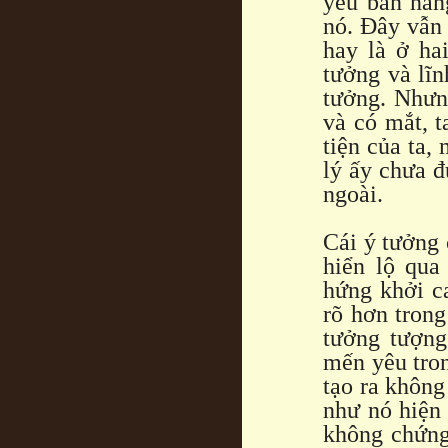
yêu bản năn
nó. Đây vẫn
hay là ở ha
tưởng và lĩn
tưởng. Nhưng
và có mắt, t
tiện của ta,
lý ấy chưa đ
ngoài.
Cái ý tưởng
hiển lộ qua
hứng khởi c
rõ hơn trong
tưởng tượng
mến yêu tron
tạo ra không
như nó hiện 
không chứng 