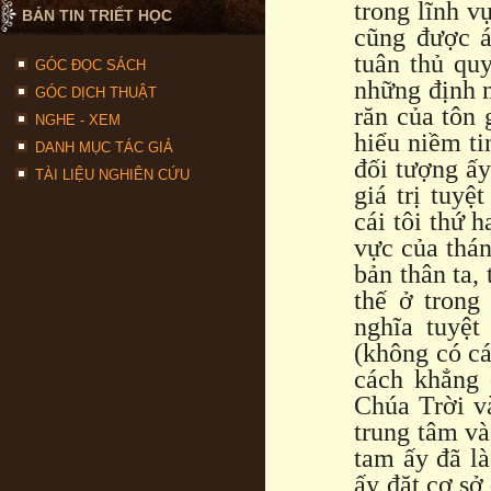
trong lĩnh v
BẢN TIN TRIẾT HỌC
cũng được á
tuân thủ qu
GÓC ĐỌC SÁCH
những định 
GÓC DỊCH THUẬT
răn của tôn 
NGHE - XEM
hiểu niềm ti
DANH MỤC TÁC GIẢ
đối tượng ấy
TÀI LIỆU NGHIÊN CỨU
giá trị tuyệ
cái tôi thứ 
vực của thán
bản thân ta,
thế ở trong
nghĩa tuyệt
(không có cá
cách khẳng 
Chúa Trời và
trung tâm và
tam ấy đã là
ấy đặt cơ sở