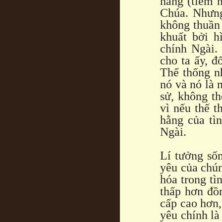
hằng (tiềm 
Chúa. Nhưng
không thuần 
khuất bởi h
chính Ngài.
cho ta ấy, đ
Thể thống n
nó và nó là 
sử, không th
vì nếu thế t
hằng của tì
Ngài.
Lí tưởng sốn
yêu của chún
hóa trong tì
thấp hơn đồn
cấp cao hơn,
yêu chính là