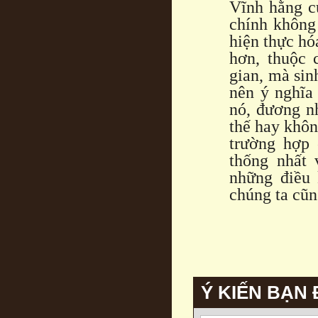
Vĩnh hằng c
chính không 
hiện thực hó
hơn, thuộc 
gian, mà sinh
nên ý nghĩa
nó, đương nh
thế hay khôn
trường hợp 
thống nhất 
những điều 
chúng ta cũn
Ý KIẾN BẠN