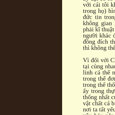
với cái tôi 
trong họ) h
đức tin tro
không gian 
phải kĩ thuậ
người khác ở
đồng đích t
thì không thể
Vì đối với C
tại cùng nha
linh cá thể 
trong thể đơ
trong thể th
ấy trong th
thống nhất c
vật chất cá 
nơi ta tất y