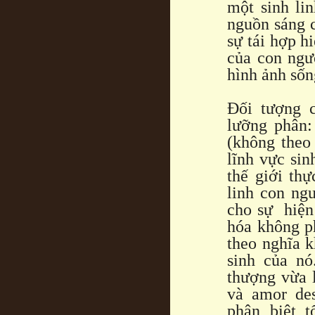
một sinh li
nguồn sáng c
sự tái hợp h
của con ngư
hình ảnh sốn
Đối tượng 
lưỡng phân:
(không theo
lĩnh vực sin
thế giới thự
linh con ngư
cho sự hiện
hóa không p
theo nghĩa k
sinh của nó
thượng vừa 
và amor des
phân biệt t