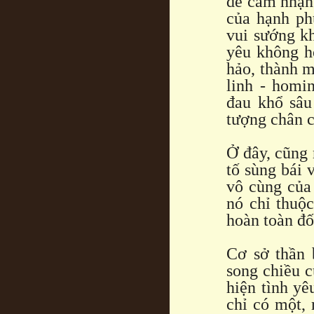
dễ cảm nhận 
của hạnh ph
vui sướng kh
yêu không h
hảo, thành m
linh - homi
đau khổ sâu
tượng chân c
Ở đây, cũng 
tố sùng bái 
vô cùng của 
nó chỉ thuộc
hoàn toàn đố
Cơ sở thần 
song chiều c
hiện tình yê
chỉ có một,