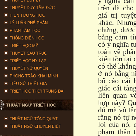
ý nghĩa căn
THUYẾT DUY LÝ
trên đã cho
THUYẾT DUY TÂM ĐỨC
giá trị tuy
HIỆN TƯỢNG HỌC
khác. Nhưng
LÝ LUẬN PHÊ PHÁN
chứng, được 
PHÂN TÂM HỌC
bằng cảm tí
THÔNG DIỄN HỌC
có ý nghĩa t
TRIẾT HỌC MỸ
toàn về phẩ
THUYẾT CẤU TRÚC
kiểu tồn tại
TRIẾT HỌC HY LẠP
có thể khẳng
THUYẾT NỮ QUYỀN
ở nó bằng ni
PHONG TRÀO KHAI MINH
bố cáo cái 
TIỂU SỬ TRIẾT GIA
giác cái tàn
TRIẾT HỌC THỜI TRUNG ĐẠI
liên quan v
hợp này? Quả
THUẬT NGỮ TRIẾT HỌC
đó mà vô tậ
rằng nó tự n
THUẬT NGỮ TỔNG QUÁT
loi của nó, 
THUẬT NGỮ CHUYÊN BIỆT
phạm thần t