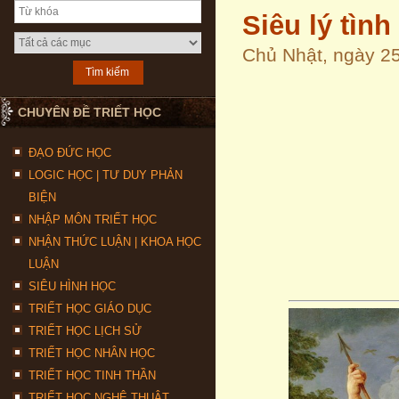
Siêu lý tình
Chủ Nhật, ngày 2
CHUYÊN ĐỀ TRIẾT HỌC
ĐẠO ĐỨC HỌC
LOGIC HỌC | TƯ DUY PHẢN
BIỆN
NHẬP MÔN TRIẾT HỌC
NHẬN THỨC LUẬN | KHOA HỌC
LUẬN
SIÊU HÌNH HỌC
TRIẾT HỌC GIÁO DỤC
TRIẾT HỌC LỊCH SỬ
TRIẾT HỌC NHÂN HỌC
TRIẾT HỌC TINH THẦN
TRIẾT HỌC NGHỆ THUẬT