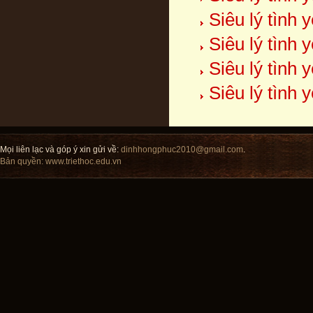
Siêu lý tình 
Siêu lý tình y
Siêu lý tình 
Siêu lý tình 
Mọi liên lạc và góp ý xin gửi về:
dinhhongphuc2010@gmail.com
.
Bản quyền:
www.triethoc.edu.vn