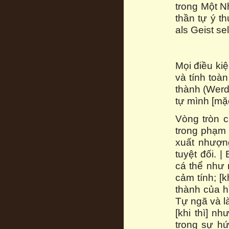
trong Một N
thần tự ý t
als Geist s
Mọi điều kiệ
và tính toà
thành (Werd
tự mình [mặ
Vòng tròn c
trong phạm 
xuất nhượn
tuyệt đối. |
cá thể như 
cảm tính; [k
thành của h
Tự ngã và là
[khi thì] n
trong sự hứ