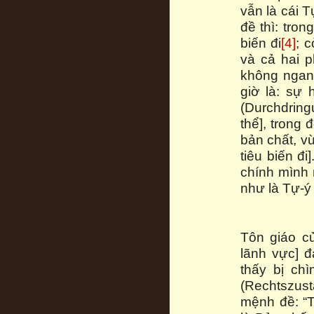
vẫn là cái 
đề thì: tron
biến đi
[4]
; 
và cả hai p
không ngang
giờ là: sự
(Durchdring
thể], trong 
bản chất, v
tiêu biến đi
chính mình 
như là Tự-ý 
Tôn giáo củ
lãnh vực] đ
thấy bị ch
(Rechtszust
mệnh đề: “T