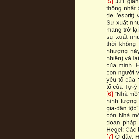
[5]
J.H giản
thống nhất 
de l’esprit
Sự xuất như
mang trở lạ
sự xuất nh
thời không
nhượng này
nhiên) và lạ
của mình. H
con người v
yếu tố của 
tố của Tự-ý 
[6]
“Nhà mồ” 
hình tượng
gia-dân tộc
còn Nhà mồ
đoạn pháp 
Hegel: Các b
[7]
Ở đây, He