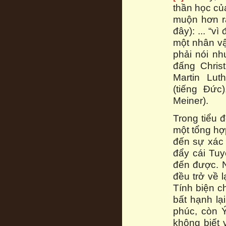
thần học củ
muộn hơn rấ
đây): ... “
một nhân vậ
phải nói nh
đấng Chris
Martin Lut
(tiếng Đức
Meiner).
Trong tiểu 
một tổng hợ
đến sự xác 
đẩy cái Tuy
đến được. N
đều trở về 
Tính biện c
bất hạnh lạ
phúc, còn Ý
không biết 