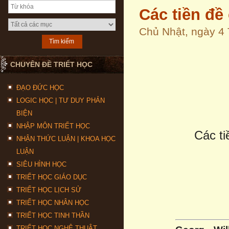
Các tiền đề
Chủ Nhật, ngày 4
CHUYÊN ĐỀ TRIẾT HỌC
ĐẠO ĐỨC HỌC
LOGIC HỌC | TƯ DUY PHẢN
BIỆN
NHẬP MÔN TRIẾT HỌC
Các ti
NHẬN THỨC LUẬN | KHOA HỌC
LUẬN
SIÊU HÌNH HỌC
TRIẾT HỌC GIÁO DỤC
TRIẾT HỌC LỊCH SỬ
TRIẾT HỌC NHÂN HỌC
TRIẾT HỌC TINH THẦN
TRIẾT HỌC NGHỆ THUẬT