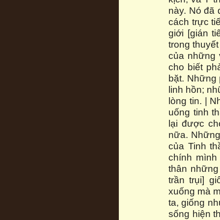
này. Nó đã đ
cách trực ti
giới [gián 
trong thuyế
của những 
cho biết ph
bặt. Những 
linh hồn; n
lòng tin. | 
uống tinh t
lại được ch
nữa. Những 
của Tinh th
chính mình 
thân những 
trần trụi]
xuống mà mộ
ta, giống n
sống hiện t