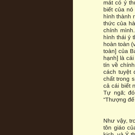
mát có ý th
biết của nó
hình thành n
thức của hà
chính mình.
hình thái ý 
hoàn toàn (
toàn] của Bả
hạnh] là cái
tín về chín
cách tuyệt 
chất trong 
cả cái biết
Tự ngã; đó
“Thượng đế 
Như vậy, tr
tôn giáo củ
kịch, và Ý t