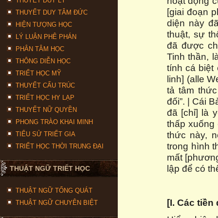
hoạt động củ
THUYẾT DUY LÝ
[giai đoạn 
THUYẾT DUY TÂM ĐỨC
diện này đã
HIỆN TƯỢNG HỌC
thuật, sự t
LÝ LUẬN PHÊ PHÁN
đã được ch
PHÂN TÂM HỌC
Tinh thần, 
THÔNG DIỄN HỌC
tính cá biệt
TRIẾT HỌC MỸ
linh] (alle
THUYẾT CẤU TRÚC
tả tâm thức
TRIẾT HỌC HY LẠP
đối”. | Cái 
THUYẾT NỮ QUYỀN
đã [chỉ] là
thấp xuống 
PHONG TRÀO KHAI MINH
thức này, n
TIỂU SỬ TRIẾT GIA
trong hình 
TRIẾT HỌC THỜI TRUNG ĐẠI
mất [phương
lập để có th
THUẬT NGỮ TRIẾT HỌC
THUẬT NGỮ TỔNG QUÁT
[I. Các tiền
THUẬT NGỮ CHUYÊN BIỆT