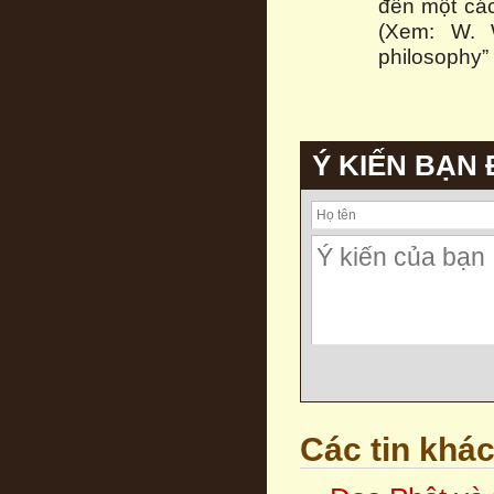
đến một cách
(Xem: W. W
philosophy” 
Ý KIẾN BẠN
Các tin khá