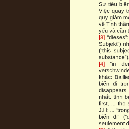
Sự tiêu biến
Việc quay t
quy giảm mọ
về Tinh thần
yếu và cần t
[3]
“dieses”:
Subjekt”) nh
(“this subje
substance”)
[4]
“in dem
verschwinde
khác: Baill
biến đi tro
disappears i
nhất, tính 
first, ... th
J.H: ... “tr
biến đi” (“
seulement dis