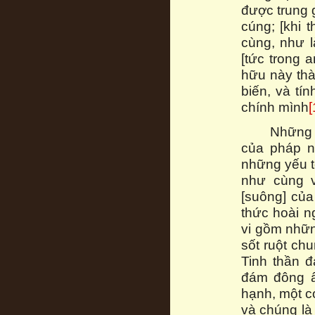
được trung g
cúng; [khi 
cùng, như 
[tức trong 
hữu này thàn
biến, và tí
chính mình
[
Những hình
của pháp n
những yếu t
như cùng v
[suông] của
thức hoài n
vi gồm nhữn
sốt ruột ch
Tinh thần đ
đám đông ấ
hạnh, một c
và chúng là