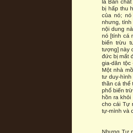
là Bản chất
bị hấp thu 
của nó; nó
nhưng, tính 
nội dung nà
nó [tính cá
biến trừu 
tượng] này c
đức bị mất đ
gia-dân tộc
Một nhà mồ
tư duy-hình
thần cá thể
phổ biến trừ
hồn ra khỏi 
cho cái Tự 
tự-mình và 
Nhưng Tự n