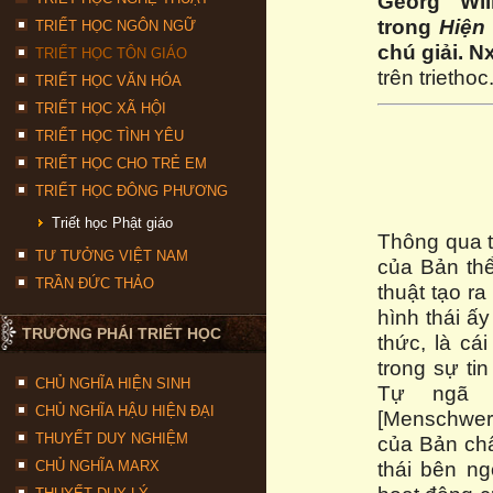
Georg Wil
trong
Hiện
TRIẾT HỌC NGÔN NGỮ
chú giải. N
TRIẾT HỌC TÔN GIÁO
trên trietho
TRIẾT HỌC VĂN HÓA
TRIẾT HỌC XÃ HỘI
TRIẾT HỌC TÌNH YÊU
TRIẾT HỌC CHO TRẺ EM
TRIẾT HỌC ĐÔNG PHƯƠNG
Triết học Phật giáo
Thông qua t
TƯ TƯỞNG VIỆT NAM
của Bản thể
TRẦN ĐỨC THẢO
thuật tạo ra
hình thái ấ
TRƯỜNG PHÁI TRIẾT HỌC
thức, là cá
trong sự ti
CHỦ NGHĨA HIỆN SINH
Tự ngã c
CHỦ NGHĨA HẬU HIỆN ĐẠI
[Menschwerd
THUYẾT DUY NGHIỆM
của Bản chất
thái bên ng
CHỦ NGHĨA MARX