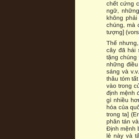
chết cứng 
ngữ, những 
không phải
chúng, mà 
tượng] (vorst
Thế nhưng, 
cây đã hái 
tặng chúng 
những điều 
sáng và v.v
thâu tóm tất
vào trong cử
định mệnh đ
gì nhiều hơ
hóa của quốc
trong ta] (E
phân tán và 
Định mệnh bi
lẻ này và t