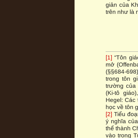
giản của Kh
trên như là
[1]
“Tôn giáo
mở (Offenba
(§§684-698)
trong tôn g
trường của 
(Ki-tô giá
Hegel: Các t
học về tôn g
[2]
Tiểu đoạn
ý nghĩa của
thể thành Ch
vào trong T