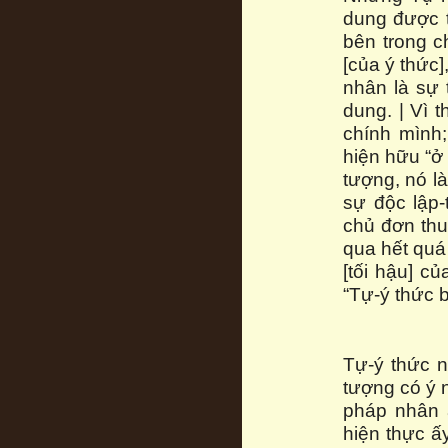
dung được tự
bên trong c
[của ý thức
nhân là sự 
dung. | Vì 
chính mình
hiện hữu “ở 
tượng, nó là
sự độc lập-
chủ đơn thu
qua hết quá 
[tối hậu] c
“Tự-ý thức b
Tự-ý thức n
tượng có ý n
pháp nhân ấ
hiện thực ấy