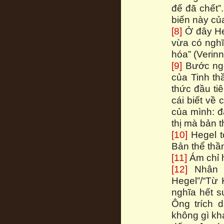
đế đã chết”.
biến này của
[8]
Ở đây Heg
vừa có nghĩ
hóa” (Verinn
[9]
Bước ngo
của Tinh th
thức đầu tiê
cái biết về 
của mình: đâ
thị mà bản t
[10]
Hegel t
Bản thể thần
[11]
Ám chỉ h
[12]
Nhân đ
Hegel”/“Từ K
nghĩa hết s
Ông trích 
không gì khá