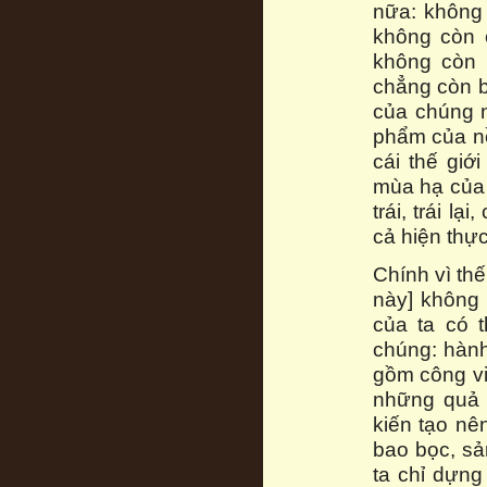
nữa: không 
không còn 
không còn 
chẳng còn b
của chúng n
phẩm của nề
cái thế giớ
mùa hạ của 
trái, trái l
cả hiện thực
Chính vì th
này] không 
của ta có 
chúng: hành 
gồm công vi
những quả 
kiến tạo nê
bao bọc, sả
ta chỉ dựng