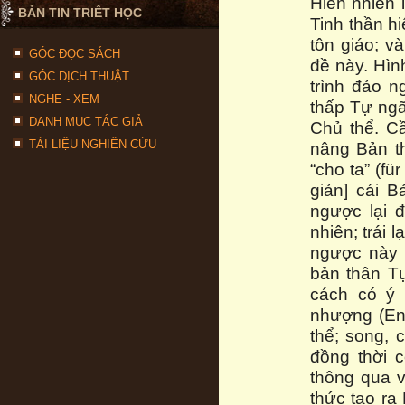
Hiển nhiên 
BẢN TIN TRIẾT HỌC
Tinh thần hi
tôn giáo; v
GÓC ĐỌC SÁCH
đề này. Hìn
GÓC DỊCH THUẬT
trình đảo n
NGHE - XEM
thấp Tự ngã
DANH MỤC TÁC GIẢ
Chủ thể. C
TÀI LIỆU NGHIÊN CỨU
nâng Bản th
“cho ta” (fü
giản] cái B
ngược lại 
nhiên; trái
ngược này đ
bản thân Tự
cách có ý 
nhượng (En
thể; song, 
đồng thời 
thông qua v
thức tạo ra